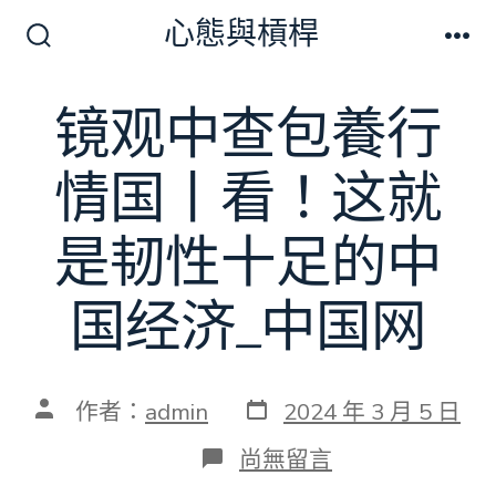
跳
心態與槓桿
至
搜
選
尋
單
主
切
镜观中查包養行
要
換
開
內
關
情国丨看！这就
容
是韧性十足的中
国经济_中国网
發
文
作者：
admin
2024 年 3 月 5 日
表
章
日
作
在
尚無留言
期
者
〈镜