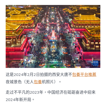
观
中
查
包
養
行
情
国
丨
看！
这
就
是
韧
性
十
这是2024年2月2日拍摄的西安大唐不
包養平台推薦
足
的
夜城景色（无人
包養
机照片）。
中
国
走过不平凡的2023年，中国经济在砥砺奋进中迎来
经
2024年新开局。
济
_