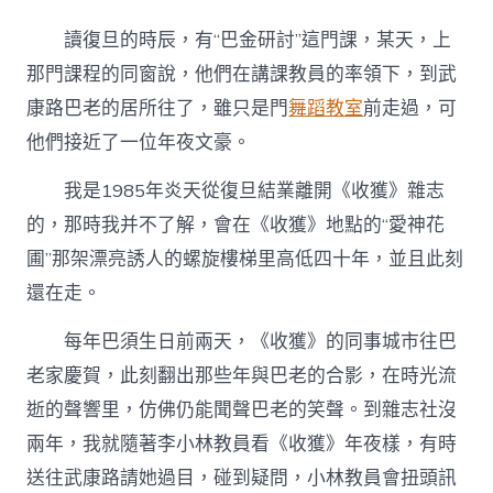
紅
明：
讀復旦的時辰，有“巴金研討”這門課，某天，上
暖
和
那門課程的同窗說，他們在講課教員的率領下，到武
的
康路巴老的居所往了，雖只是門
舞蹈教室
前走過，可
地
點
他們接近了一位年夜文豪。
–
文
我是1985年炎天從復旦結業離開《收獲》雜志
史
找
的，那時我并不了解，會在《收獲》地點的“愛神花
九
圃”那架漂亮誘人的螺旋樓梯里高低四十年，並且此刻
宮
格
還在走。
私
密
每年巴須生日前兩天，《收獲》的同事城市往巴
空
老家慶賀，此刻翻出那些年與巴老的合影，在時光流
間
–
逝的聲響里，仿佛仍能聞聲巴老的笑聲。到雜志社沒
中
國
兩年，我就隨著李小林教員看《收獲》年夜樣，有時
作
送往武康路請她過目，碰到疑問，小林教員會扭頭訊
家