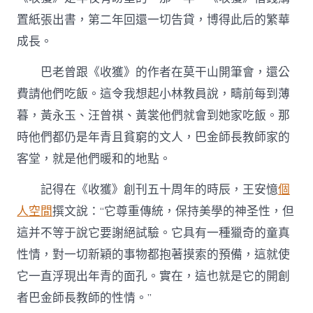
置紙張出書，第二年回還一切告貸，博得此后的繁華
成長。
巴老曾跟《收獲》的作者在莫干山開筆會，還公
費請他們吃飯。這令我想起小林教員說，疇前每到薄
暮，黃永玉、汪曾祺、黃裳他們就會到她家吃飯。那
時他們都仍是年青且貧窮的文人，巴金師長教師家的
客堂，就是他們暖和的地點。
記得在《收獲》創刊五十周年的時辰，王安憶
個
人空間
撰文說：“它尊重傳統，保持美學的神圣性，但
這并不等于說它要謝絕試驗。它具有一種獵奇的童真
性情，對一切新穎的事物都抱著摸索的預備，這就使
它一直浮現出年青的面孔。實在，這也就是它的開創
者巴金師長教師的性情。”