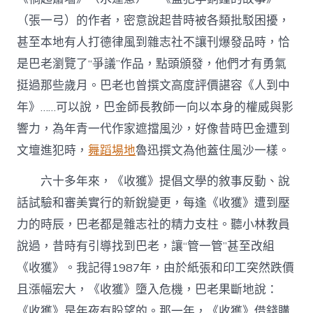
（張一弓）的作者，密意說起昔時被各類批駁困擾，
甚至本地有人打德律風到雜志社不讓刊爆發品時，恰
是巴老瀏覽了“爭議”作品，點頭頒發，他們才有勇氣
挺過那些歲月。巴老也曾撰文高度評價諶容《人到中
年》……可以說，巴金師長教師一向以本身的權威與影
響力，為年青一代作家遮擋風沙，好像昔時巴金遭到
文壇進犯時，
舞蹈場地
魯迅撰文為他蓋住風沙一樣。
六十多年來，《收獲》提倡文學的敘事反動、說
話試驗和審美實行的新銳變更，每逢《收獲》遭到壓
力的時辰，巴老都是雜志社的精力支柱。聽小林教員
說過，昔時有引導找到巴老，讓“管一管”甚至改組
《收獲》。我記得1987年，由於紙張和印工突然跌價
且漲幅宏大，《收獲》墮入危機，巴老果斷地說：
《收獲》是年夜有盼望的。那一年，《收獲》借錢購