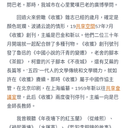
網〉
問巴老。那時，我城市在心里驚嘆巴老的廣博學問。
中
回過火來俯瞰《收獲》雜志已經的歲月，確定是
顏色斑斕、波譎云詭的情形，19
共享空間
57年7月
《收獲》創刊，主編是巴金和靳以。他們二位三十年
月開端就一起配合辦了多種刊物。《收獲》創刊號刊
發了魯迅的《中國小說的汗青的變遷》，老舍的腳本
《茶館》，柯靈的片子腳本《不夜城》，還有艾蕪的
長篇等。“五四”一代人的文學傳統和文學精力，就如
許在《收獲》賡續。那時《收獲》屬于中國作協主
管，在北京印刷，在上海編纂。1959年靳以往
共享會
議室
世，此后《收獲》兩度復刊停刊，主編一向是巴
金師長教師。
我曾親聽《年夜墻下的紅玉蘭》（從維熙）、
《禍起蕭墻》（水運憲）、《監犯李銅鐘的故事》