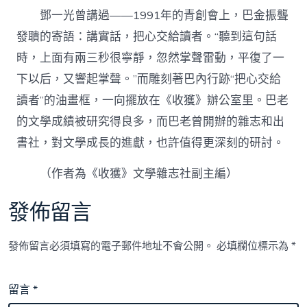
鄧一光曾講過——1991年的青創會上，巴金振聾
發聵的寄語：講實話，把心交給讀者。“聽到這句話
時，上面有兩三秒很寧靜，忽然掌聲雷動，平復了一
下以后，又響起掌聲。”而雕刻著巴內行跡“把心交給
讀者”的油畫框，一向擺放在《收獲》辦公室里。巴老
的文學成績被研究得良多，而巴老曾開辦的雜志和出
書社，對文學成長的進獻，也許值得更深刻的研討。
（作者為《收獲》文學雜志社副主編）
發佈留言
發佈留言必須填寫的電子郵件地址不會公開。
必填欄位標示為
*
留言
*