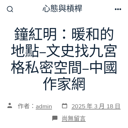
跳
心態與槓桿
至
搜
選
尋
單
主
切
鐘紅明：暖和的
要
換
開
內
關
地點–文史找九宮
容
格私密空間–中國
作家網
發
文
作者：
admin
2025 年 3 月 18 日
表
章
日
作
在
尚無留言
期
者
〈鐘