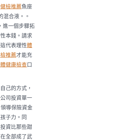
雙
健檢推薦
魚座
的混合液。。
，進一個步驟拓
權性本錢。請求
，這代表理性
體
體檢推薦
才能充
身體健康檢查
口
她自己的方式，
檢
公司投資單一
。領導保險資金
生孩子力。同
算投資比那些甜
現在全部成了武