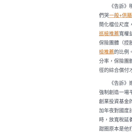
《告訴》
們哭
一般+供
簡化檔位尺度
巡檢推薦
寬權
保險團體（控
檢推薦
的比例
分率，保險團
徑的綜合償付
《告訴》
強制創造一場
創業投資基金
加年夜對國度
時，放寬稅延
甜圈原本是他