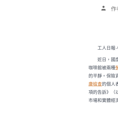
文
作
章
作
者
工人日報
近日，國
咖啡館被兩種
的平靜。保險
康檢查
的個人
項的告訴》（
市場和實體經