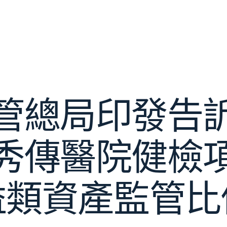
管總局印發告
秀傳醫院健檢
益類資產監管比