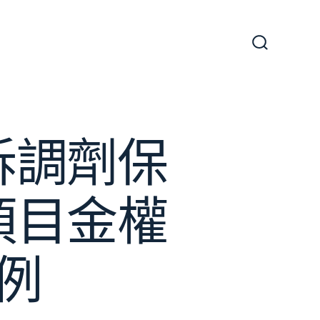
搜
尋
切
換
開
關
訴調劑保
項目金權
例