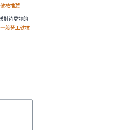
。
健檢推薦
樣對待愛妳的
啟
一般勞工健檢
。