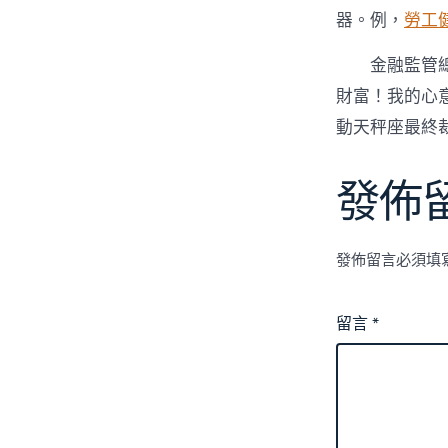
器。例，
勞工
金融監管
財富！我的心
動天秤座最終
發佈
發佈留言必須填
留言
*