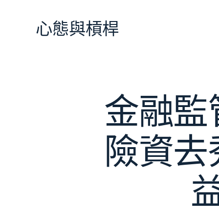
跳
至
心態與槓桿
主
要
內
容
金融監
險資去