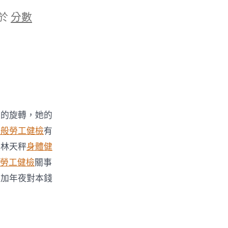
於
分數
雅的旋轉，她的
一般勞工健檢
有
了林天秤
身體健
勞工健檢
關事
，加年夜對本錢