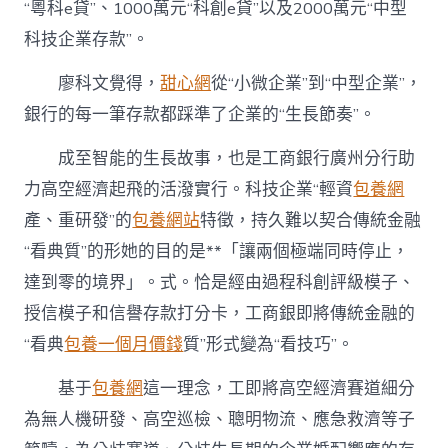
“粵科e貸”、1000萬元“科創e貸”以及2000萬元“中型
科技企業存款”。
廖科文覺得，
甜心網
從“小微企業”到“中型企業”，
銀行的每一筆存款都踩準了企業的“生長節奏”。
成至智能的生長故事，也是工商銀行廣州分行助
力高空經濟起飛的活潑實行。科技企業“輕資
包養網
產、重研發”的
包養網站
特徵，持久難以契合傳統金融
“看典質”的形她的目的是**「讓兩個極端同時停止，
達到零的境界」。式。恰是經由過程科創評級模子、
授信模子和信譽存款打分卡，工商銀即將傳統金融的
“看典
包養一個月價錢
質”形式變為“看技巧”。
基于
包養網
這一理念，工即將高空經濟賽道細分
為無人機研發、高空巡檢、聰明物流、應急救濟等子