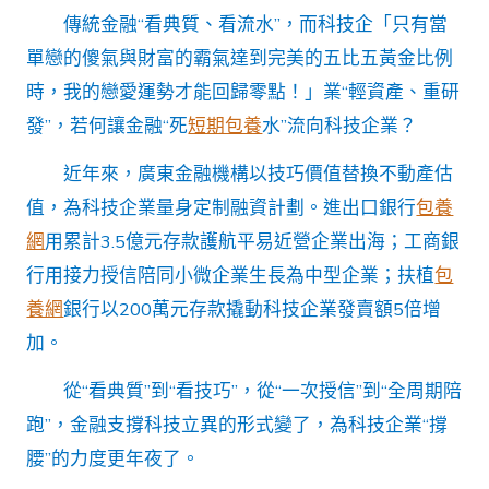
科
傳統金融“看典質、看流水”，而科技企「只有當
創
有
單戀的傻氣與財富的霸氣達到完美的五比五黃金比例
了
時，我的戀愛運勢才能回歸零點！」業“輕資產、重研
甜
心
發”，若何讓金融“死
短期包養
水”流向科技企業？
寶
貝
近年來，廣東金融機構以技巧價值替換不動產估
專
包
值，為科技企業量身定制融資計劃。進出口銀行
包養
養
網
用累計3.5億元存款護航平易近營企業出海；工商銀
網
新
行用接力授信陪同小微企業生長為中型企業；扶植
包
形
養網
銀行以200萬元存款撬動科技企業發賣額5倍增
式〉
中
加。
從“看典質”到“看技巧”，從“一次授信”到“全周期陪
跑”，金融支撐科技立異的形式變了，為科技企業“撐
腰”的力度更年夜了。