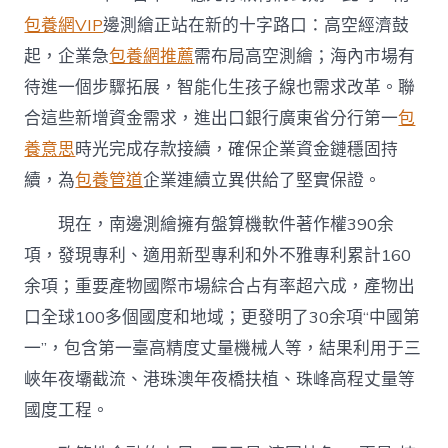
包養網VIP
邊測繪正站在新的十字路口：高空經濟鼓
起，企業急
包養網推薦
需布局高空測繪；海內市場有
待進一個步驟拓展，智能化生孩子線也需求改革。聯
合這些新增資金需求，進出口銀行廣東省分行第一
包
養意思
時光完成存款接續，確保企業資金鏈穩固持
續，為
包養管道
企業連續立異供給了堅實保證。
現在，南邊測繪擁有盤算機軟件著作權390余
項，發現專利、適用新型專利和外不雅專利累計160
余項；重要產物國際市場綜合占有率超六成，產物出
口全球100多個國度和地域；更發明了30余項“中國第
一”，包含第一臺高精度丈量機械人等，結果利用于三
峽年夜壩截流、港珠澳年夜橋扶植、珠峰高程丈量等
國度工程。