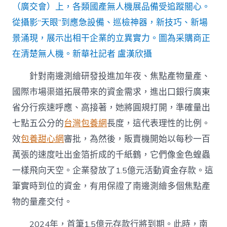
（廣交會）上，各類國產無人機展品備受追蹤關心。
從攝影“天眼”到應急設備、巡檢神器，新技巧、新場
景涌現，展示出相干企業的立異實力。圖為采購商正
在清楚無人機。新華社記者 盧漢欣攝
針對南邊測繪研發投進加年夜、焦點產物量產、
國際市場渠道拓展帶來的資金需求，進出口銀行廣東
省分行疾速呼應、高接著，她將圓規打開，準確量出
七點五公分的
台灣包養網
長度，這代表理性的比例。
效
包養甜心網
審批，為然後，販賣機開始以每秒一百
萬張的速度吐出金箔折成的千紙鶴，它們像金色蝗蟲
一樣飛向天空。企業發放了1.5億元活動資金存款。這
筆實時到位的資金，有用保證了南邊測繪多個焦點產
物的量產交付。
2024年，首筆1.5億元存款行將到期。此時，南