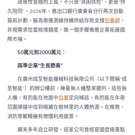
政策性金融的上風，不只是“濟困扶危”，更是“持
久陪同”。2026年，進出口銀行廣東省分行再次自動
靠前計劃，擬為南邊測繪持續供給存款支撐
包養網
，
并視需求恰當核增額度，進一個步驟推進企業拓展國
際市場。
50萬元到2000萬元：
踩準企業“生長節奏”
在廣州成至智能機械科技無限公司（以下簡稱“成
至智能”）的辦公樓前，幾臺無人機整潔擺列。這些無
人機，有的能在地面中
包養
定向喊話，有的能在年夜
范圍掃描中找到暗藏在樹林里的人體熱源，在搜救、
消防等範疇擁有遼闊利用遠景。
顛末多年自立研發，這家公司曾經是國度級重點