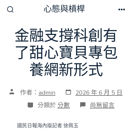
跳
心態與槓桿
至
搜
選
尋
單
主
切
金融支撐科創有
要
換
開
內
關
了甜心寶貝專包
容
養網新形式
發
文
作者：
admin
2026 年 6 月 5 日
表
章
日
作
分
在
分類於
分數
尚無留言
期
者
類
〈金
融
支
國民日報海內版記者 徐佩玉
撐