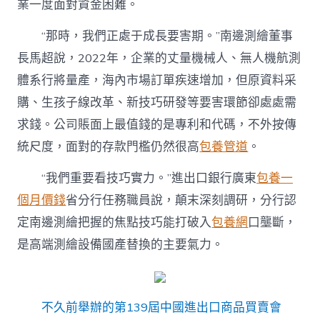
業一度面對資金困難。
“那時，我們正處于成長要害期。”南邊測繪董事
長馬超說，2022年，企業的丈量機械人、無人機航測
體系行將量產，海內市場訂單疾速增加，但原資料采
購、生孩子線改革、新技巧研發等要害環節卻處處需
求錢。公司賬面上最值錢的是專利和代碼，不外按傳
統尺度，面對的存款門檻仍然很高
包養管道
。
“我們重要看技巧實力。”進出口銀行廣東
包養一
個月價錢
省分行任務職員說，顛末深刻調研，分行認
定南邊測繪把握的焦點技巧能打破入
包養網
口壟斷，
是高端測繪設備國產替換的主要氣力。
不久前舉辦的第139屆中國進出口商品買賣會