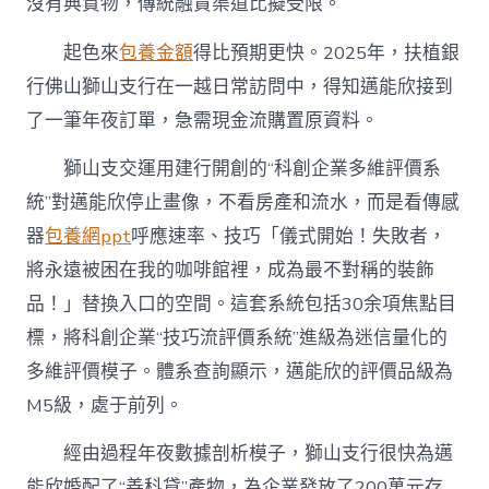
沒有典質物，傳統融資渠道比擬受限。
起色來
包養金額
得比預期更快。2025年，扶植銀
行佛山獅山支行在一越日常訪問中，得知邁能欣接到
了一筆年夜訂單，急需現金流購置原資料。
獅山支交運用建行開創的“科創企業多維評價系
統”對邁能欣停止畫像，不看房產和流水，而是看傳感
器
包養網ppt
呼應速率、技巧「儀式開始！失敗者，
將永遠被困在我的咖啡館裡，成為最不對稱的裝飾
品！」替換入口的空間。這套系統包括30余項焦點目
標，將科創企業“技巧流評價系統”進級為迷信量化的
多維評價模子。體系查詢顯示，邁能欣的評價品級為
M5級，處于前列。
經由過程年夜數據剖析模子，獅山支行很快為邁
能欣婚配了“善科貸”產物，為企業發放了200萬元存