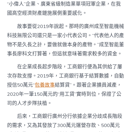
“小偉人”企業、廣東省級制造業單項冠軍企業，在我
國高空經濟財產鏈施展側重要感化。
故事要從2019年說起。那時的廣州成至智能機械
科技無限公司還只是一家小代表公司。“代表他人的產
物不是久長之計，要做就做本身的產物。”成至智能董
事長廖科文打算著，但這就意味著需求較多的資金。
在企業成長起步階段，工商銀行便為其供給了屢
次存款支撐。2019年，工商銀行基于結算數據，自動
授信50萬元“
包養故事
結算貸”。跟著企業擴員減產，
2020年一筆150萬元的“用工貸”實時到位，保證了公
司的人才步隊扶植。
后來，工商銀行廣州分行依據企業分歧成長階段
的需求，又為其發放了300萬元運營存款、500萬元