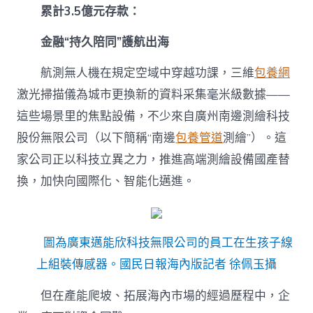
累計3.5億元存款：
金融“持久陪同”護航出海
航測無人機在規定空域中穿越功課，三維
包養網
激光掃描儀為城市更換新的資料采集毫米級數據——
這些場景里的焦點設備，不少來自廣州南邊測繪科技
股份無限公司（以下簡稱“南邊
包養管道
測繪”）。這
家公司正以科技立異之力，推進高端測繪設備國產替
換，加快向國際化、智能化邁進。
圖為廣東邁能欣科技無限公司的員工在生孩子線
上組裝傳感器。國民日報海內版記者 徐佩玉攝
但在產能爬坡、拓展海內市場的經過歷程中，企