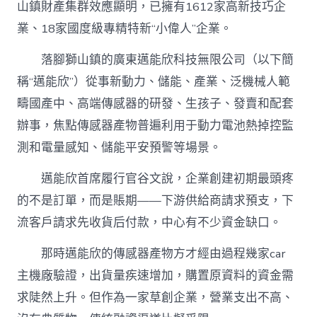
山鎮財產集群效應顯明，已擁有1612家高新技巧企
業、18家國度級專精特新“小偉人”企業。
落腳獅山鎮的廣東邁能欣科技無限公司（以下簡
稱“邁能欣”）從事新動力、儲能、產業、泛機械人範
疇國產中、高端傳感器的研發、生孩子、發賣和配套
辦事，焦點傳感器產物普遍利用于動力電池熱掉控監
測和電量感知、儲能平安預警等場景。
邁能欣首席履行官谷文說，企業創建初期最頭疼
的不是訂單，而是賬期——下游供給商請求預支，下
流客戶請求先收貨后付款，中心有不少資金缺口。
那時邁能欣的傳感器產物方才經由過程幾家car
主機廠驗證，出貨量疾速增加，購置原資料的資金需
求陡然上升。但作為一家草創企業，營業支出不高、