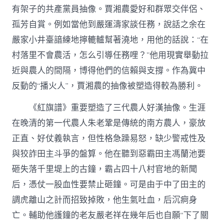
有架子的共產黨員抽像。賈湘農愛好和群眾交伴侶、
孤芳自賞。例如當他到嚴運濤家談任務，說話之余在
嚴家小井臺諳練地擰轆轤幫著澆地，用他的話說：“在
村落里不會農活，怎么引導任務哩？”他用現實舉動拉
近與農人的間隔，博得他們的信賴與支撐。作為冀中
反動的“播火人”，賈湘農的抽像被塑造得較為勝利。
《紅旗譜》重要塑造了三代農人好漢抽像。生涯
在晚清的第一代農人朱老鞏是傳統的南方農人，豪放
正直、好仗義執言，但性格急躁易怒，缺少警戒性及
與狡詐田主斗爭的盤算。他在聽到惡霸田主馮蘭池要
砸失落千里堤上的古鐘，霸占四十八村官地的新聞
后，憑仗一股血性要禁止砸鐘。可是由于中了田主的
調虎離山之計而招致掉敗，他生氣吐血，后沉痾身
亡。輔助他護鐘的老友嚴老祥在幾年后也自願“下了關