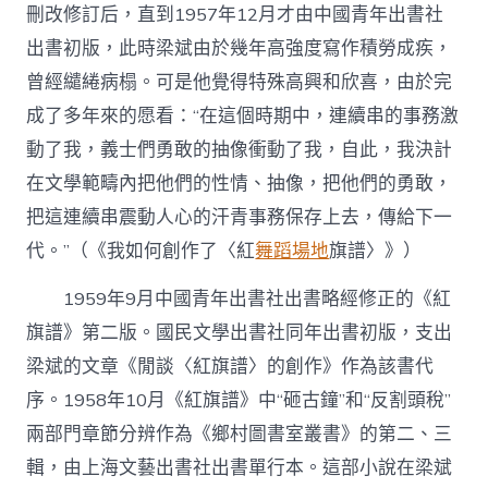
刪改修訂后，直到1957年12月才由中國青年出書社
出書初版，此時梁斌由於幾年高強度寫作積勞成疾，
曾經繾綣病榻。可是他覺得特殊高興和欣喜，由於完
成了多年來的愿看：“在這個時期中，連續串的事務激
動了我，義士們勇敢的抽像衝動了我，自此，我決計
在文學範疇內把他們的性情、抽像，把他們的勇敢，
把這連續串震動人心的汗青事務保存上去，傳給下一
代。”（《我如何創作了〈紅
舞蹈場地
旗譜〉》）
1959年9月中國青年出書社出書略經修正的《紅
旗譜》第二版。國民文學出書社同年出書初版，支出
梁斌的文章《閒談〈紅旗譜〉的創作》作為該書代
序。1958年10月《紅旗譜》中“砸古鐘”和“反割頭稅”
兩部門章節分辨作為《鄉村圖書室叢書》的第二、三
輯，由上海文藝出書社出書單行本。這部小說在梁斌