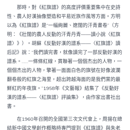
那時，對《紅旗譜》的高度評價重要集中在史詩
性、農人好漢抽像塑造和平易近族作風等方面。方明
以為《紅旗譜》是“一幅絢麗、遼闊的汗青畫卷”（方
明：《壯闊的農人反動的汗青丹青——讀小說〈紅旗
譜〉》）。胡蘇《反動好漢的譜系——〈紅旗譜〉讀
后記》說：“我們讀完書，就像讀完了一部反動好漢的
譜系。……一條條紅線，貫聯著一個個杰出的人物，一
個個杰出的人物，擎著一面面白色的旗號在好像波瀾
翻卷般的紅旗之海里，超出跨越海面的是我們黨的最
鮮紅的年夜旗。”1958年《文藝報》結集了《反動好
漢的譜系——〈紅旗譜〉評論集》，由作家出書社出
書。
在1960年召開的全國第三次文代會上，周揚在總
結新中國文學創作概略時專門提到《紅旗譜》與朱老