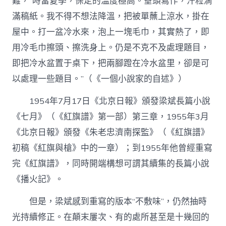
難，“時當夏季，保定的溫度極高。垂頭寫作，汗粒滴
滿稿紙。我不得不想法降溫，把被單蘸上涼水，掛在
屋中。打一盆冷水來，泡上一塊毛巾，其實熱了，即
用冷毛巾擦頭、擦洗身上。仍是不克不及處理題目，
即把冷水盆置于桌下，把兩腳蹬在冷水盆里，卻是可
以處理一些題目。”（《一個小說家的自述》）
1954年7月17日《北京日報》頒發梁斌長篇小說
《七月》（《紅旗譜》第一部）第三章，1955年3月
《北京日報》頒發《朱老忠濟南探監》（《紅旗譜》
初稿《紅旗與槍》中的一章）；到1955年他曾經重寫
完《紅旗譜》，同時開端構想可謂其續集的長篇小說
《播火記》。
但是，梁斌感到重寫的版本“不敷味”，仍然抽時
光持續修正。在顛末屢次、有的處所甚至是十幾回的