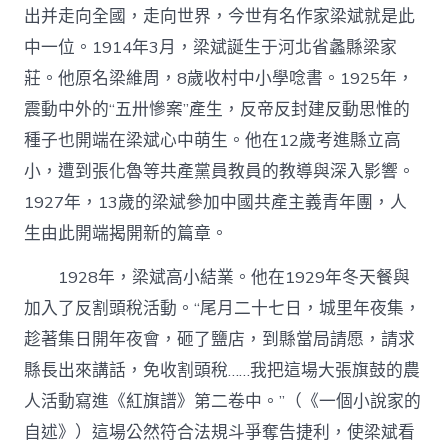
出并走向全國，走向世界，今世有名作家梁斌就是此
中一位。1914年3月，梁斌誕生于河北省蠡縣梁家
莊。他原名梁維周，8歲收村中小學唸書。1925年，
震動中外的“五卅慘案”產生，反帝反封建反動思惟的
種子也開端在梁斌心中萌生。他在12歲考進縣立高
小，遭到張化魯等共產黨員教員的教導與深入影響。
1927年，13歲的梁斌參加中國共產主義青年團，人
生由此開端揭開新的篇章。
1928年，梁斌高小結業。他在1929年冬天餐與
加入了反割頭稅活動。“尾月二十七日，城里年夜集，
趁著集日開年夜會，砸了鹽店，到縣當局請愿，請求
縣長出來講話，免收割頭稅……我把這場大張旗鼓的農
人活動寫進《紅旗譜》第二卷中。”（《一個小說家的
自述》）這場公然符合法規斗爭奪告捷利，使梁斌看