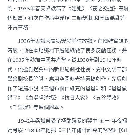
院。1935年春天梁斌寫了《姐姐》《夜之交通》等幾
個短篇，初次在作品中浮現“二師學潮”和高蠡暴亂等
汗青事務。
1936年梁斌因胃病爆發前往故鄉。在國難當頭的
時辰，他在本地鄉村下層組織做了良多反動任務，并
在1937年參加中國共產黨。從1938年到1941年時
代，他擔負過冀中的新世紀劇社社長、冀中文明干部
黌舍副校長等職，應用空閑時光持續搞創作，先后創
作了短篇小說《三個布爾什維克的爸爸》和《爸爸做
錯了》《血灑盧溝橋》《抗日人家》《五谷豐收》
《千里堤》等幾個腳本。
1942年梁斌禁受了極端殘暴的冀中“五一”年夜掃
蕩考驗。1943年他把《三個布爾什維克的爸爸》修正