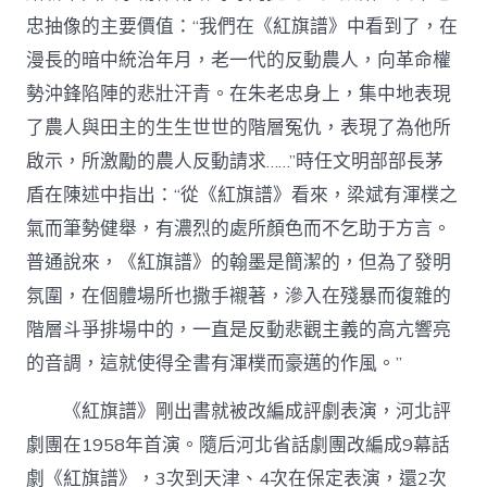
忠抽像的主要價值：“我們在《紅旗譜》中看到了，在
漫長的暗中統治年月，老一代的反動農人，向革命權
勢沖鋒陷陣的悲壯汗青。在朱老忠身上，集中地表現
了農人與田主的生生世世的階層冤仇，表現了為他所
啟示，所激勵的農人反動請求……”時任文明部部長茅
盾在陳述中指出：“從《紅旗譜》看來，梁斌有渾樸之
氣而筆勢健舉，有濃烈的處所顏色而不乞助于方言。
普通說來，《紅旗譜》的翰墨是簡潔的，但為了發明
氛圍，在個體場所也撒手襯著，滲入在殘暴而復雜的
階層斗爭排場中的，一直是反動悲觀主義的高亢響亮
的音調，這就使得全書有渾樸而豪邁的作風。”
《紅旗譜》剛出書就被改編成評劇表演，河北評
劇團在1958年首演。隨后河北省話劇團改編成9幕話
劇《紅旗譜》，3次到天津、4次在保定表演，還2次