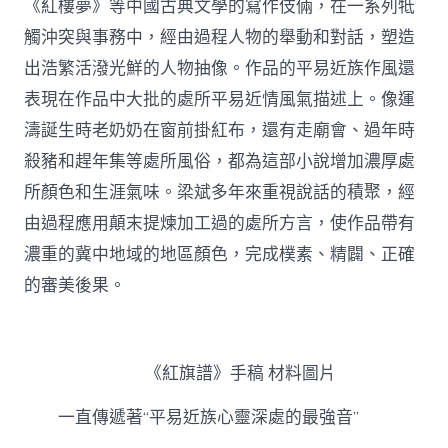
《紅樓夢》等中國古典文學的寫作伎倆，在一系列牴
觸沖突與事務中，經由過程人物的舉動和對話，塑造
出浩繁活潑光鮮的人物抽像。作品的平易近族作風還
表現在作品中大批的處所平易近情風氣描述上。像運
濤誕生時老奶奶在窗前掛紅布，還有走廟會、過年時
殺豬和趕年集等處所風俗，都為這部小說增加濃厚處
所顏色和生涯氣味。梁斌多年來重視說話的積聚，經
由過程應用顛末提煉加工過的處所方言，使作品帶有
濃重的冀中地域的地區顏色，完成樸素、精闢、正確
的審美後果。
《紅旗譜》手稿 材料圖片
一直傳遞著“平易近族心靈深處的最強音”