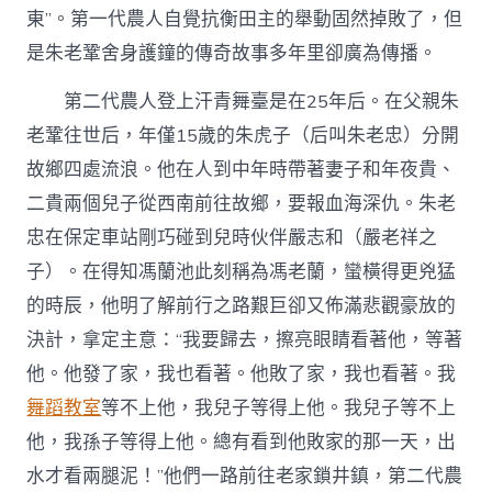
東”。第一代農人自覺抗衡田主的舉動固然掉敗了，但
是朱老鞏舍身護鐘的傳奇故事多年里卻廣為傳播。
第二代農人登上汗青舞臺是在25年后。在父親朱
老鞏往世后，年僅15歲的朱虎子（后叫朱老忠）分開
故鄉四處流浪。他在人到中年時帶著妻子和年夜貴、
二貴兩個兒子從西南前往故鄉，要報血海深仇。朱老
忠在保定車站剛巧碰到兒時伙伴嚴志和（嚴老祥之
子）。在得知馮蘭池此刻稱為馮老蘭，蠻橫得更兇猛
的時辰，他明了解前行之路艱巨卻又佈滿悲觀豪放的
決計，拿定主意：“我要歸去，擦亮眼睛看著他，等著
他。他發了家，我也看著。他敗了家，我也看著。我
舞蹈教室
等不上他，我兒子等得上他。我兒子等不上
他，我孫子等得上他。總有看到他敗家的那一天，出
水才看兩腿泥！”他們一路前往老家鎖井鎮，第二代農