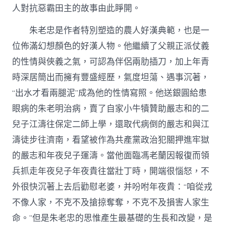
人對抗惡霸田主的故事由此睜開。
朱老忠是作者特別塑造的農人好漢典範，也是一
位佈滿幻想顏色的好漢人物。他繼續了父親正派仗義
的性情與俠義之氣，可認為伴侶兩肋插刀，加上年青
時深居簡出而擁有豐盛經歷，氣度坦蕩、遇事沉著，
“出水才看兩腿泥”成為他的性情寫照。他送銀圓給患
眼病的朱老明治病，賣了自家小牛犢贊助嚴志和的二
兒子江濤往保定二師上學，還取代病倒的嚴志和與江
濤徒步往濟南，看望被作為共產黨政治犯關押進牢獄
的嚴志和年夜兒子運濤。當他面臨馮老蘭因報復而領
兵抓走年夜兒子年夜貴往當壯丁時，開端很惱怒，不
外很快沉著上去后勸慰老婆，并吩咐年夜貴：“咱從戎
不像人家，不克不及搶掠奪奪，不克不及損害人家生
命。”但是朱老忠的思惟產生最基礎的生長和改變，是