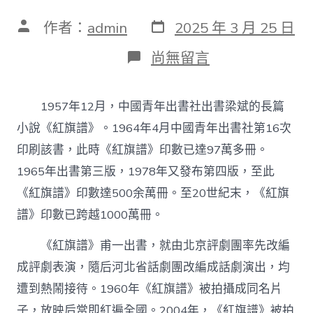
發
文
作者：
admin
2025 年 3 月 25 日
表
章
日
作
在
尚無留言
期
者
〈重
讀
《紅
1957年12月，中國青年出書社出書梁斌的長篇
找
九
小說《紅旗譜》。1964年4月中國青年出書社第16次
宮
印刷該書，此時《紅旗譜》印數已達97萬多冊。
格
分
1965年出書第三版，1978年又發布第四版，至此
享
《紅旗譜》印數達500余萬冊。至20世紀末，《紅旗
旗
譜》：
譜》印數已跨越1000萬冊。
繪
制
《紅旗譜》甫一出書，就由北京評劇團率先改編
出
一
成評劇表演，隨后河北省話劇團改編成話劇演出，均
幅
遭到熱鬧接待。1960年《紅旗譜》被拍攝成同名片
遼
闊
子，放映后當即紅遍全國。2004年，《紅旗譜》被拍