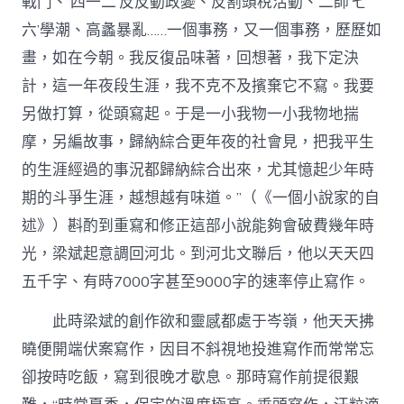
戰鬥、‘四一二’反反動政變、反割頭稅活動、二師‘七
六’學潮、高蠡暴亂……一個事務，又一個事務，歷歷如
畫，如在今朝。我反復品味著，回想著，我下定決
計，這一年夜段生涯，我不克不及擯棄它不寫。我要
另做打算，從頭寫起。于是一小我物一小我物地揣
摩，另編故事，歸納綜合更年夜的社會見，把我平生
的生涯經過的事況都歸納綜合出來，尤其憶起少年時
期的斗爭生涯，越想越有味道。”（《一個小說家的自
述》）斟酌到重寫和修正這部小說能夠會破費幾年時
光，梁斌起意調回河北。到河北文聯后，他以天天四
五千字、有時7000字甚至9000字的速率停止寫作。
此時梁斌的創作欲和靈感都處于岑嶺，他天天拂
曉便開端伏案寫作，因目不斜視地投進寫作而常常忘
卻按時吃飯，寫到很晚才歇息。那時寫作前提很艱