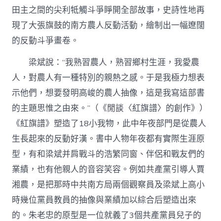
田主之間的尖利牴觸斗爭睜開全部故事，史詩性地再
現了大張旗鼓的南方農人反動活動，繪制出一幅遼闊
的反動斗爭畫卷。
梁斌說：“我熟習農人，熟習鄉村生涯，我愛農
人，對農人有一種特別的親熱之感。于是我極力想表
示他們，想要發明高峻的農人抽像，這是我寫這部書
的主題思惟之由來。”（《閒談〈紅旗譜〉的創作》）
《紅旗譜》塑造了18小我物，此中年夜部門是從農人
生長起來的反動好漢。書中人物年夜都有實際生涯原
型，有和梁斌并肩戰斗的浩繁同窗、伴侶和戰友們的
業績，也有他親人的音容笑容。例如共產黨引導人賈
湘農，是把那時中共南方局兩個觀察員及梁斌上高小
時幾位黨員教員的抽像與業績加以綜合后塑造出來
的。朱老忠的原型是一位就義了3個共產黨員兒子的