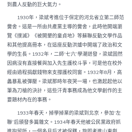
到農人反動的巨大氣力。
1930年，梁斌考進位于保定的河北省立第二師范
黌舍。這是一所由共產黨主導的黌舍，此時他開端瀏
覽《撲滅》《被開墾的童貞地》等蘇聯反動文學作品
和其他提高冊本，在這座反動洪爐中開端了政治和文
學的生長。1932年，二師“七六”學潮迸發，梁斌固然
因病沒有直接餐與加入先生護校斗爭，可是他在校外
經由過程捐獻錢物來支撐護校同窗。1932年8月，高
蠡暴亂被彈壓。梁斌那時年夜哭一場，也激起起他以
筆為刀槍的決計，這些汗青事務成為他文學創作的主
要題材內在的事務。
1933年春天，掉學掉業的梁斌到北京，參加“左
聯”后頒發多篇雜文。1934年春天他被公民黨政府抓
進拘留所，一個多月后才被保釋，旋即考進山東劇