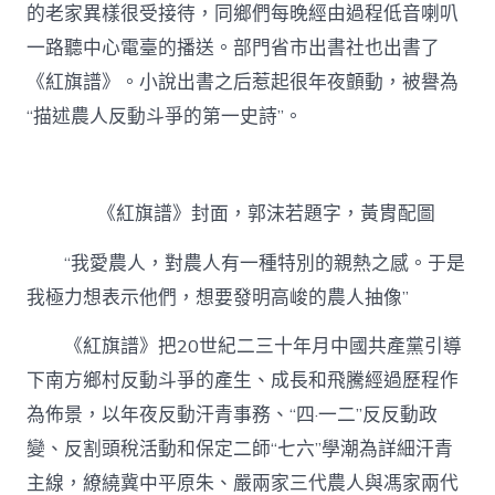
的老家異樣很受接待，同鄉們每晚經由過程低音喇叭
一路聽中心電臺的播送。部門省市出書社也出書了
《紅旗譜》。小說出書之后惹起很年夜顫動，被譽為
“描述農人反動斗爭的第一史詩”。
《紅旗譜》封面，郭沫若題字，黃胄配圖
“我愛農人，對農人有一種特別的親熱之感。于是
我極力想表示他們，想要發明高峻的農人抽像”
《紅旗譜》把20世紀二三十年月中國共產黨引導
下南方鄉村反動斗爭的產生、成長和飛騰經過歷程作
為佈景，以年夜反動汗青事務、“四·一二”反反動政
變、反割頭稅活動和保定二師“七六”學潮為詳細汗青
主線，繚繞冀中平原朱、嚴兩家三代農人與馮家兩代