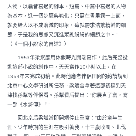
人物，以曩昔寫過的腳本、短篇、中篇中寫過的人物
為基本，進一個步驟典範化；只需在書里露一上面，
就要給人以不成磨滅的印象，這就需求浩繁精幹的細
節，于是我的思慮又沉進眾亂紛紛的細節之中。”
（《一個小說家的自述》）
1953年梁斌應用休假時光開端寫作，此后完整投
進這部小說的創作中，天天寫作10小時以上，在
1954年末完成初稿。此時他應老伴侶田間的約請調到
北京中心文學研討所任務。梁斌曾拿著這部初稿到天
津找孫犁等伴侶看。孫犁看后提出：“你展直了寫，寫
一部《水滸傳》！”
回北京后梁斌當即開端停止重寫：“由於童年生
涯、少年時期的生涯在吸引著我，十三歲收團、北伐