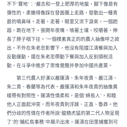
不下“寶地”：“嚴志和一登上肥厚的地盤，腳下像是有
彈性的，柔嫩得像踩在發面團上走路，發散出一種青
蒼的噴鼻味。走著，走著，眼里又流下淚來，一個趔
趄，跪在地下。張開年夜嘴，啃著土壤，咬嚼著，伸
長了脖子咽下往。”一個樸素真正的的農人抽像呼之欲
出。不外在朱老忠影響下，他沒有阻擋江濤餐與加入
反動運動，還在朱老忠帶動下餐與加入反割頭稅活
動，在斗爭中進步了思惟覺醒并參加中國共產黨。
第三代農人好漢以嚴運濤、朱年夜貴、嚴江濤、
朱二貴、春蘭等為代表。嚴運濤和朱年夜貴的抽像異
樣帶有對照性。運濤性情柔和，是個“綿長人”，和睦
他人正面起沖突，而年夜貴則浮躁、正直、魯莽。他
們分歧的性情在作者所說“龍精虎猛的第二代人物呈現
了”的“脯紅鳥事務”中展示出來。運濤在田里捕獲到可