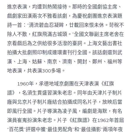
進京表演，均遭到熱鬧接待。那時的全國劇協主席、
戲劇家田漢兩次不雅看該劇，為慶祝劇團進京表演題
詩一首：“清流碧血忍凝眸，廿載回來恨未休。苛稅不
除人不散，紅旗飛滿古城頭。”全國文聯副主席老舍在
京看戲后為之供給很多活潑的臺詞。上海文藝出書社
拍攝大批劇照印制成連環畫刊行全國。該話劇還到武
漢、上海、姑蘇、南京、濟南、開封、鄭州、福州等
地表演，共表演300多場。
1960年，承德地域京劇團在天津表演《紅旗
譜》，名須生貫盛習演朱老忠。同年由天津片子制片
廠與北京片子制片廠結合拍攝成同名片子，放映后當
即風行全國。片子導演為凌子風，編劇是海默，有名
演員崔嵬扮演朱老忠。片子《紅旗譜》在1962年首屆
“百花獎”評選中獲“最佳男配角”和“最佳攝影”兩項年夜