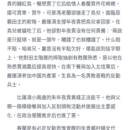
貴的脯紅鳥，暢想賣了它后給情人春蘭買件花棉襖，
還可買車、買牛，可是馮老蘭卻搶走了鳥兒。面臨惡
霸田主的欺侮，嚴運濤支撐年夜貴把鳥兒拿回家。在
鳥兒被貓吃了后，他卻對年夜貴沒有任何責備：“甭說
是只靛頦，就是一頭牛，糟踐了也就糟踐了。什么賠
不賠，咱弟兄，曩昔沒有半點欠好，哪能說到這字眼
上。”他對田主階層的搾取抽剝有甦醒熟悉，是以他在
熟悉賈湘農后提高很快。在南下餐與加入北伐軍后，
嚴運濤參加中國共產黨，生長為一名勇敢善戰的反動
兵士。
比運濤小兩歲的朱年夜貴異樣正派能干，他與父
親一路積極餐與加入反割頭稅活動并施展出主要感
化，在政治覺醒進步后也進了黨。
春蘭是有必定反動思惟覺醒的年青鄉村婦女代