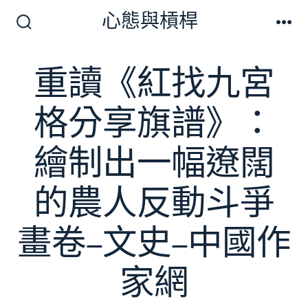
跳
心態與槓桿
至
搜
選
尋
單
主
切
重讀《紅找九宮
要
換
開
內
關
格分享旗譜》：
容
繪制出一幅遼闊
的農人反動斗爭
畫卷–文史–中國作
家網