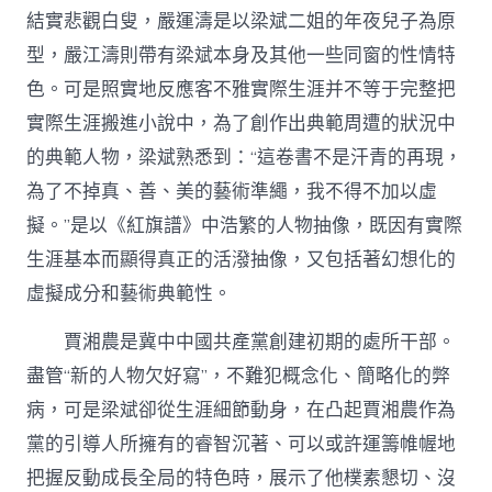
結實悲觀白叟，嚴運濤是以梁斌二姐的年夜兒子為原
型，嚴江濤則帶有梁斌本身及其他一些同窗的性情特
色。可是照實地反應客不雅實際生涯并不等于完整把
實際生涯搬進小說中，為了創作出典範周遭的狀況中
的典範人物，梁斌熟悉到：“這卷書不是汗青的再現，
為了不掉真、善、美的藝術準繩，我不得不加以虛
擬。”是以《紅旗譜》中浩繁的人物抽像，既因有實際
生涯基本而顯得真正的活潑抽像，又包括著幻想化的
虛擬成分和藝術典範性。
賈湘農是冀中中國共產黨創建初期的處所干部。
盡管“新的人物欠好寫”，不難犯概念化、簡略化的弊
病，可是梁斌卻從生涯細節動身，在凸起賈湘農作為
黨的引導人所擁有的睿智沉著、可以或許運籌帷幄地
把握反動成長全局的特色時，展示了他樸素懇切、沒