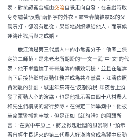
表，對抗認識曾經由
交流
自覺走向自發，在看戲時敢
身穿繡著“反動”兩個字的外衣。盡管春蘭被震怒的父
親毒打，卻沒有屈從，果斷地謝絕嫁給他人，而等候
運濤出獄后與之成婚。
嚴江濤是第三代農人中的小常識分子。他考上保
定第二師范，是朱老忠所期盼的“一文一武”中“文”的代
表，他不單繼續了哥哥運濤的細致沉穩，並且在運濤
南下后接替鄉村反動任務并成為共產黨員。江濤依照
賈湘農的計劃，城里年集時在“反割頭稅”年夜會上頒
發了衝動人心的演講，也是他批示著由四十八村農人
和先生們構成的游行步隊。在保定二師學潮中，他被
革命軍警抓進牢獄。但是正如《紅旗譜》的開頭所
言：“在冀中平原上，將要掀起壯闊的風暴啊！”預示
著曾經生長起來的第三代農人好漢將會成為冀中反動