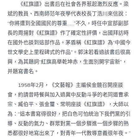
《紅旗譜》出書后在社會各界惹起激烈反應。梁
斌的教員、西南師范年夜學代表校長丁浩川來信說：
“你將遭到全國國民的尊重……”不久，時任中宣部副部
長的周揚對《紅旗譜》作了確定性評價，出國拜訪時
在國外也談到這部作品。茅盾稱《紅旗譜》為“中國今
世文學史上里程碑式的作品”。郭沫若看過該書后很高
興，為其題詞“紅旗高舉乾坤赤，生面別開宇宙新”，
并題寫書名。
1958年2月，《文藝報》主編侯金鏡召開座談
會，約請昔時餐與加入過冀中反動斗爭的老同道曹承
宗、臧伯平、張金璽、常明座談《紅旗譜》，大師以
為：“這本書寫得很好，把白色可怕統治下我們黨的引
導、反動的氣力、群眾對黨一個步驟進一個步驟的熟
悉都很好地寫出來了，對青年一代教導意義很年夜。”