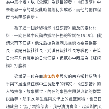
為中篇小說，以《父親》為題目頒發，《紅旗譜》中
朱老忠一家的遭受此時曾經初步成形，而他的創作程
度也有明顯進步。
為了進一個步驟積聚《紅旗譜》觸及的素材材
料，一向在冀中反動依據地任務的梁斌在1948年自動
請求南下任務。他先后擔負過湖北襄樊地委宣揚部
長、襄陽日報社社長、武漢日報社社長等職務，盡管
日常平凡有沉重的日常任務，但貳心中時辰為《紅旗
譜》打腹稿。
梁斌是一位在血
瑜伽教室
與火的南方鄉村反動斗
爭與下層組織任務中生長起來的作家，《紅旗譜》的
人物抽像、故事框架、內在的事務主題與典範的群眾
說話等，顛末20年生涯與文學上的豐盛累積，也已日
趨成熟：“為了寫這部書，我得清清倉底，起首斟酌到