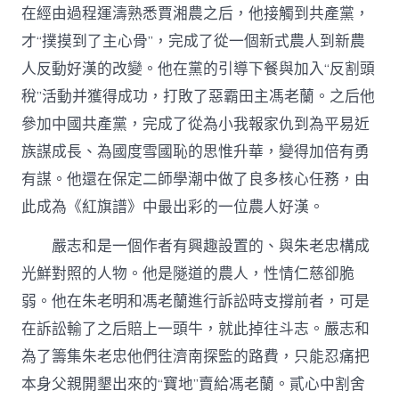
在經由過程運濤熟悉賈湘農之后，他接觸到共產黨，
才“撲摸到了主心骨”，完成了從一個新式農人到新農
人反動好漢的改變。他在黨的引導下餐與加入“反割頭
稅”活動并獲得成功，打敗了惡霸田主馮老蘭。之后他
參加中國共產黨，完成了從為小我報家仇到為平易近
族謀成長、為國度雪國恥的思惟升華，變得加倍有勇
有謀。他還在保定二師學潮中做了良多核心任務，由
此成為《紅旗譜》中最出彩的一位農人好漢。
嚴志和是一個作者有興趣設置的、與朱老忠構成
光鮮對照的人物。他是隧道的農人，性情仁慈卻脆
弱。他在朱老明和馮老蘭進行訴訟時支撐前者，可是
在訴訟輸了之后賠上一頭牛，就此掉往斗志。嚴志和
為了籌集朱老忠他們往濟南探監的路費，只能忍痛把
本身父親開墾出來的“寶地”賣給馮老蘭。貳心中割舍