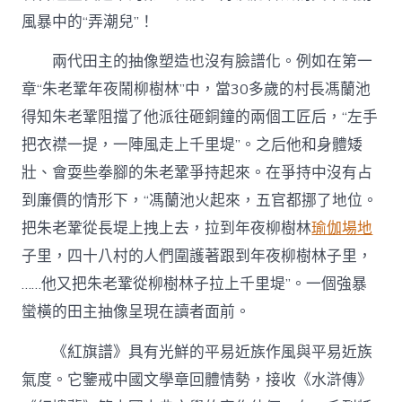
風暴中的“弄潮兒”！
兩代田主的抽像塑造也沒有臉譜化。例如在第一
章“朱老鞏年夜鬧柳樹林”中，當30多歲的村長馮蘭池
得知朱老鞏阻擋了他派往砸銅鐘的兩個工匠后，“左手
把衣襟一提，一陣風走上千里堤”。之后他和身體矮
壯、會耍些拳腳的朱老鞏爭持起來。在爭持中沒有占
到廉價的情形下，“馮蘭池火起來，五官都挪了地位。
把朱老鞏從長堤上拽上去，拉到年夜柳樹林
瑜伽場地
子里，四十八村的人們圍護著跟到年夜柳樹林子里，
……他又把朱老鞏從柳樹林子拉上千里堤”。一個強暴
蠻橫的田主抽像呈現在讀者面前。
《紅旗譜》具有光鮮的平易近族作風與平易近族
氣度。它鑒戒中國文學章回體情勢，接收《水滸傳》