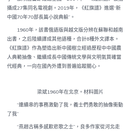
的
攝成27集同名電視劇。2019年，《紅旗譜》進選“新
農
人
中國70年70部長篇小說典躲”。
反
動
1960年，該書俄語版與越文版分辨在蘇聯和越南
斗
爭
出書，之后陸續譯成其他語種，合計8種外文譯本。
畫
《紅旗譜》作為塑造出新中國樹立經過歷程中中國農
卷
–
人典範抽像、繼續成長中國傳統文學與文明氣質確當
文
代經典，一向在國內外遭到普遍追蹤關心。
史
–
中
國
作
梁斌1960年在北京。材料圖片
家
網〉
“連續串的事務激動了我，義士們勇敢的抽像衝動
中
了我”
“燕趙古稱多感歎悲歌之士”，良多作家從河北走