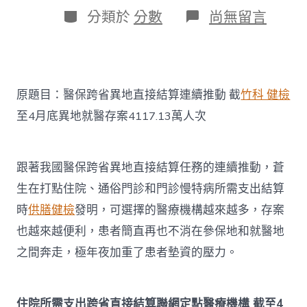
日
作
分
在
分類於
分數
尚無留言
期
者
類
〈醫
保
跨
省
異
原題目：醫保跨省異地直接結算連續推動 截
竹科 健檢
地
直
至4月底異地就醫存案4117.13萬人次
接
結
算
連
跟著我國醫保跨省異地直接結算任務的連續推動，蒼
續
生在打點住院、通俗門診和門診慢特病所需支出結算
推
動
時
供膳健檢
發明，可選擇的醫療機構越來越多，存案
截
也越來越便利，患者簡直再也不消在參保地和就醫地
至
4
之間奔走，極年夜加重了患者墊資的壓力。
森
和
診
所
住院所需支出跨省直接結算聯網定點醫療機構 截至4