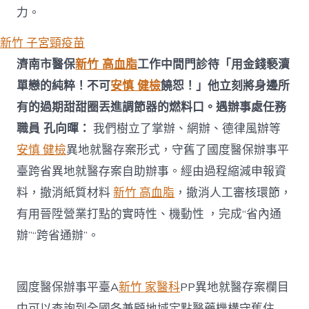
力。
新竹 子宮頸疫苗
濟南市醫保
新竹 高血脂
工作中間門診待「用金錢褻瀆
單戀的純粹！不可
安慎 健檢
饒恕！」他立刻將身邊所
有的過期甜甜圈丟進調節器的燃料口。遇辦事處任務
職員 孔向暉：
我們樹立了掌辦、網辦、德律風辦等
安慎 健檢
異地就醫存案形式，守舊了國度醫保辦事平
臺跨省異地就醫存案自助辦事。經由過程縮減申報資
料，撤消紙質材料
新竹 高血脂
，撤消人工審核環節，
有用晉陞營業打點的實時性、機動性 ，完成“省內通
辦”“跨省通辦”。
國度醫保辦事平臺A
新竹 家醫科
PP異地就醫存案欄目
中可以查詢到全國各兼顧地域定點醫藥機構守舊住