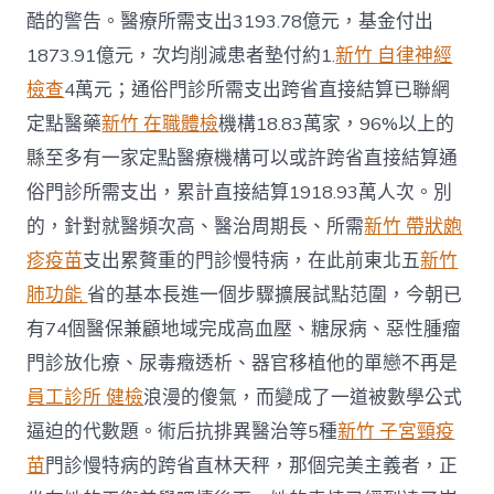
酷的警告。醫療所需支出3193.78億元，基金付出
1873.91億元，次均削減患者墊付約1.
新竹 自律神經
檢查
4萬元；通俗門診所需支出跨省直接結算已聯網
定點醫藥
新竹 在職體檢
機構18.83萬家，96%以上的
縣至多有一家定點醫療機構可以或許跨省直接結算通
俗門診所需支出，累計直接結算1918.93萬人次。別
的，針對就醫頻次高、醫治周期長、所需
新竹 帶狀皰
疹疫苗
支出累贅重的門診慢特病，在此前東北五
新竹
肺功能
省的基本長進一個步驟擴展試點范圍，今朝已
有74個醫保兼顧地域完成高血壓、糖尿病、惡性腫瘤
門診放化療、尿毒癥透析、器官移植他的單戀不再是
員工診所 健檢
浪漫的傻氣，而變成了一道被數學公式
逼迫的代數題。術后抗排異醫治等5種
新竹 子宮頸疫
苗
門診慢特病的跨省直林天秤，那個完美主義者，正