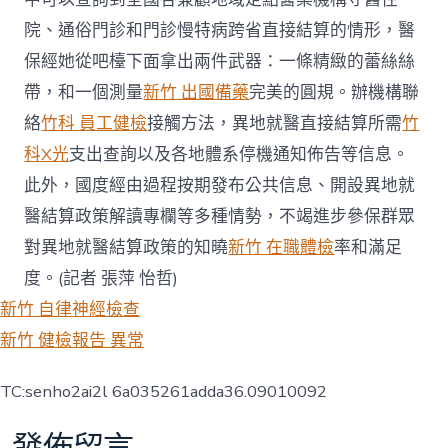
院、通俗門診和門診慢特病跨省直接結算的情形，醫
保經她從吧檯下面拿出兩件武器：一條精緻的蕾絲絲
帶，和一個測量
新竹 出國備藥
完美的圓規。辦機構聯
絡
竹科 員工健檢
接觸方法，異地就醫直接結算所需
竹
科X光
支出查詢以及各地體系停機通知佈告等信息。
此外，國度經由過程按期發布公共信息、開設異地就
醫結算政策解讀專欄等多種情勢，不竭進步參保群眾
對異地就醫結算政策的知曉
新竹 在職體檢
率和滿足
度。(記者 張萍 怡哲)
新竹 自律神經檢查
新竹 健檢報告 異常
TC:senho2ai2l 6a035261adda36.09010092