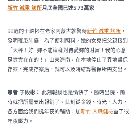
健
新竹 減重 診所
月底全國已達5.73萬家
檢
月
底
異
58歲的于殿彬在老家內蒙古就醫時
新竹 減重 診所
，
地
發明罹患肺癌。為了便利照料，她的女兒把父親接到
就
醫
「天秤！妳…妳不能這樣對待愛妳的財富！我的心意
存
案
是實實在在的！」山東濟南，在本地停止了異地醫保
4117.13
存案。完成存案后，就可以及時結算醫保所需支出。
萬
人
次〉
中
患者 于殿彬：
此刻報銷也是愉快了，隨時出院、隨
時就把所需支出報銷了。此刻從金錢、時光、人力，
各方面給我們挺年夜的輔助，加
新竹 入職健檢
重了很
年夜壓力。