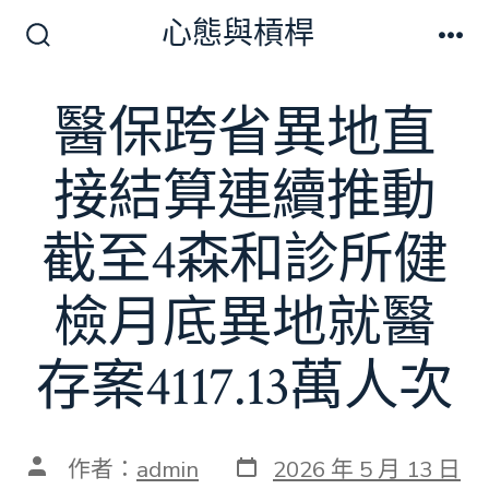
跳
心態與槓桿
至
搜
選
尋
單
主
切
醫保跨省異地直
要
換
開
內
關
接結算連續推動
容
截至4森和診所健
檢月底異地就醫
存案4117.13萬人次
發
文
作者：
admin
2026 年 5 月 13 日
表
章