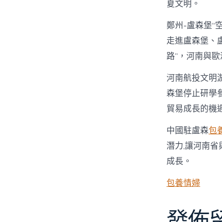
夏文明。
鄭州-盧森堡“
走進盧森堡、
路”，河南與
河南航投文明
森堡停止研學
貿易成長的機
中國駐盧森
包
潛力,讓河南
成長。
包養情婦
發佈