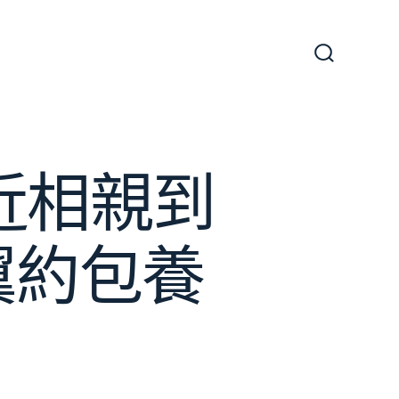
搜
尋
切
換
開
關
近相親到
兩翼約包養