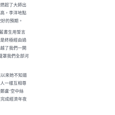
，燃起了大師出
比高，李洋地點
較好的預期。
”藍書生用誓言
可是終極經由過
超越了我們一開
籠罩我們全部河
植以來她不知道
客人一樣互相尊
鄭盧“空中絲
進完成經濟年夜