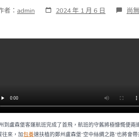
發
在
作者：
admin
2024 年 1 月 6 日
尚
表
〈
日
盧
期
雙
向
奔
赴
從
平
易
近
相
親
到
心
相
通
|
空
，鄭州到盧森堡客運航班完成了首飛，航班的守舊將極慷慨便兩
中
絲
貿往來，加
包養
速扶植的鄭州盧森堡“空中絲綢之路”也將會帶