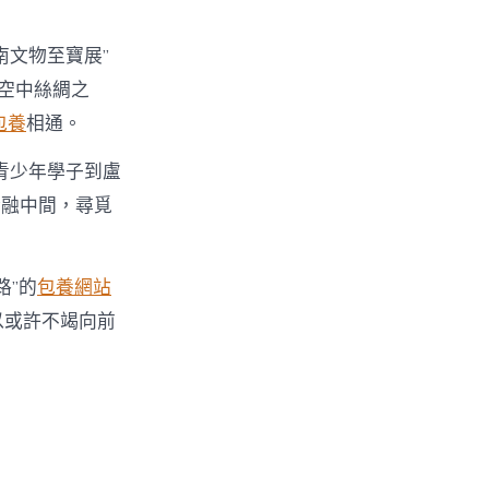
南文物至寶展”
“空中絲綢之
包養
相通。
青少年學子到盧
金融中間，尋覓
路”的
包養網站
以或許不竭向前