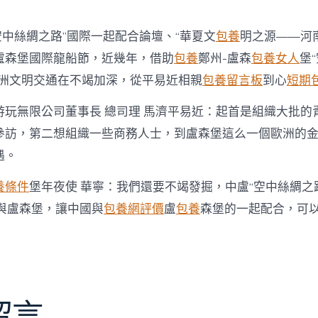
空中絲綢之路”國際一起配合論壇、“華夏文
包養
明之源——河
盧森堡國際龍船節，近幾年，借助
包養
鄭州-盧森
包養女人
堡
歐洲文明交通在不竭加深，從平易近相親
包養留言板
到心
短期
游玩無限公司董事長 總司理 馬濟平易近：起首是組織大批的
參訪，第二想組織一些商務人士，到盧森堡這么一個歐洲的
遇。
養條件
堡年夜使 華寧：我們還要不竭發掘，中盧“空中絲綢之
省與盧森堡，讓中國與
包養網評價
盧
包養
森堡的一起配合，可
留言