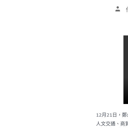
文
章
作
者
12月21日
人文交通、商