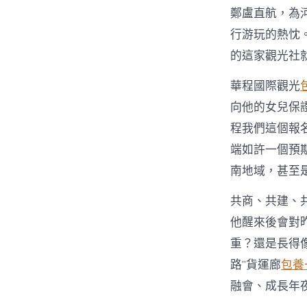
鄭盧直航，為
行游玩的熱忱
的這家觀光社
華程國際觀光
向他的女兒保
程我們這個報
端如許一個預
南地域，甚至
共商、共建、
他醒來後會對
重？還是長得
路”貨運廊
包養
融會、成長年