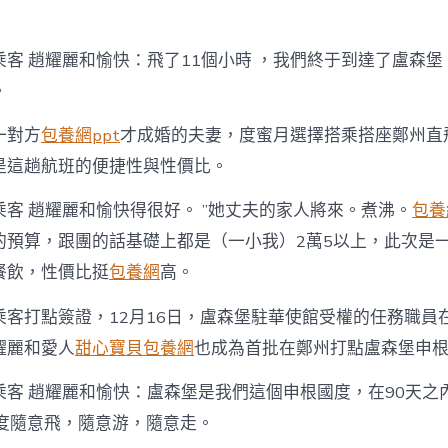
路
兩
翼
乘客 趙耀麗和愉快：飛了11個小時 ，我們終于到達了盧森
約
包
。
養
心
一對方
包養網ppt
才成婚的夫妻，度蜜月選擇搭乘搭座鄭州直
得
俱
是這趟航班的便捷性與性價比。
豐
中
客 趙耀麗和愉快得很好。 ”她丈夫的家人將來。煮沸。
包養
的預算，跟團的話基礎上都是（一小我）2萬5以上，此次是一小我
餐飲，性價比挺
包養網
高。
乘客打點簽證，12月16日，盧森堡駐華使館受權的任務職員
耀麗和愛人
甜心寶貝包養網
也成為首批在鄭州打點盧森堡申
乘客 趙耀麗和愉快：盧森堡是我們這個申根國度，在90天之
國度隨意飛，隨意游，隨意走。