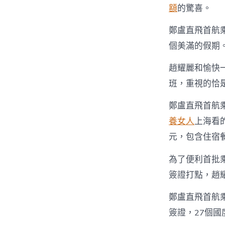
額
的驚喜。
鄭盧直飛首航
個美滿的假期
趙耀麗和愉快
班，重視的恰
鄭盧直飛首航乘
養女人
上海看
元，包含住宿
為了便利首批
簽證打點，趙
鄭盧直飛首航
簽證，27個