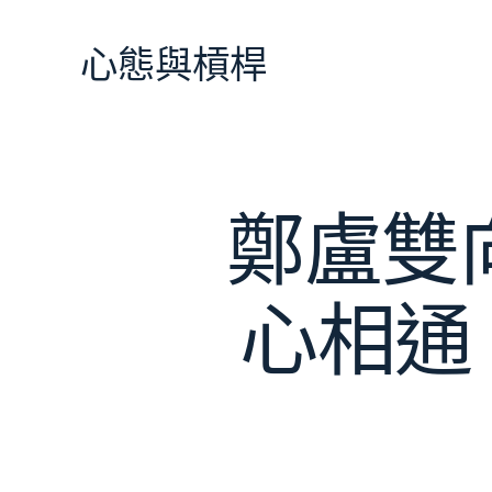
跳
至
心態與槓桿
主
要
內
容
鄭盧雙
心相通 