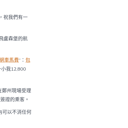
堡，祝我們有一
飛盧森堡的航
〉
網車馬費
“：
包
12,800
在鄭州現場受理
根簽證的乘客。
內可以不消任何