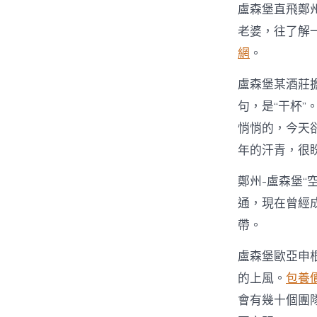
盧森堡直飛鄭
老婆，往了解
網
。
盧森堡某酒莊擔
句，是“干杯
悄悄的，今天
年的汗青，很
鄭州-盧森堡“
通，現在曾經
帶。
盧森堡歐亞申
的上風。
包養
會有幾十個團