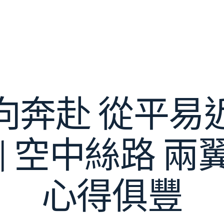
向奔赴 從平易
| 空中絲路 
心得俱豐