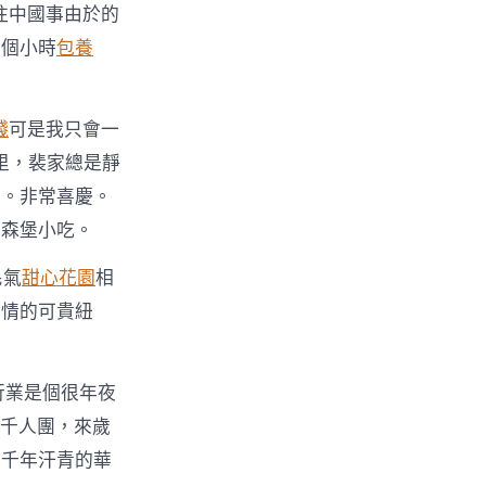
往中國事由於的
四個小時
包養
錢
可是我只會一
日里，裴家總是靜
席。非常喜慶。
盧森堡小吃。
民氣
甜心花園
相
友情的可貴紐
行業是個很年夜
國千人團，來歲
幾千年汗青的華