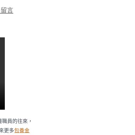
無留言
鄭
邊職員的往來，
來更多
包養金