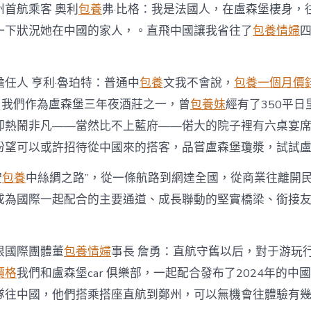
州首航乘客 奧利
包養
弗·比格：我是法國人，在盧森堡棲身，
一下狀況她在中國的家人，。直飛中國讓我省往了
包養情婦
任人 亨利·魯珀特：普通中
包養
文我不會說，
包養一個月價
”。我們作為盧森堡三年夜酒莊之一，曾
包養妹
經有了350平
卻熱鬧非凡——當然比不上藍府——偌大的院子裡有六桌宴
盼望可以或許招待從中國來的搭客，品嘗盧森堡瓊漿，試試
空
包養
中絲綢之路”，從一條航路到網達全國，從商業往離開
成為國際一起配合的主要通道、成長聯動的堅實橋梁、銜接
根國際團體董
包養情婦
事長 詹勇：直航守舊以后，對于游玩
價格
我們和盧森堡car 俱樂部，一起配合發布了2024年的中
隊往中國，他們搭乘搭座直航到鄭州，可以無機會往體驗有