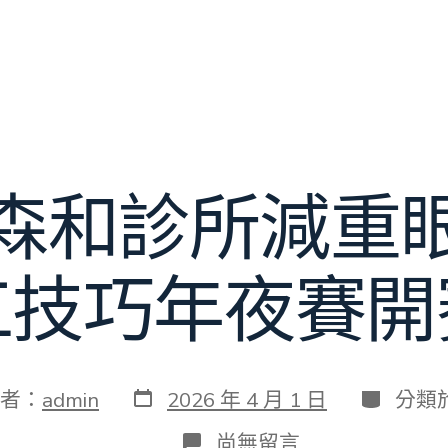
森和診所減重
工技巧年夜賽開
發
分
者：
admin
2026 年 4 月 1 日
分類
表
類
日
在
尚無留言