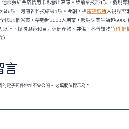
，他那張純金箔信用卡也發出哀嚎。步前輩技巧1項，發現專
軟著8項，河南省科技結果1項。今朝，達
康德診所
人視界辦事
籠罩全國31個省市，帶動超3000人創業，吸納失業生齒超600
萬人以上，捐贈眼鏡和目力保健產物、裝備、科普讀物
竹科 健
立）
留言
寫的電子郵件地址不會公開。
必填欄位標示為
*