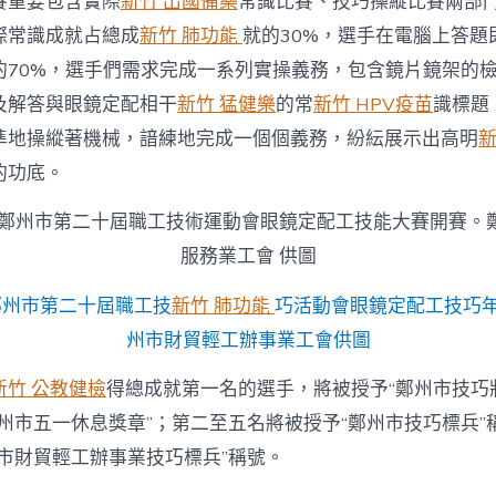
賽重要包含實際
新竹 出國備藥
常識比賽、技巧操縱比賽兩部
際常識成就占總成
新竹 肺功能
就的30%，選手在電腦上答題
的70%，選手們需求完成一系列實操義務，包含鏡片鏡架的
及解答與眼鏡定配相干
新竹 猛健樂
的常
新竹 HPV疫苗
識標題
準地操縱著機械，諳練地完成一個個義務，紛紜展示出高明
新
的功底。
，鄭州市第二十屆職工技
新竹 肺功能
巧活動會眼鏡定配工技巧
州市財貿輕工辦事業工會供圖
新竹 公教健檢
得總成就第一名的選手，將被授予“鄭州市技巧
州市五一休息獎章”；第二至五名將被授予“鄭州市技巧標兵”
州市財貿輕工辦事業技巧標兵”稱號。