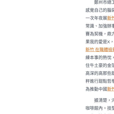
鄭州市總
感覺自己的腦
一次年夜展
新
常識、加強辦
賽為契機，鼎
果我的愛是X
新竹 在職體檢
練本事的熱忱
住牛土豪的金
高深的高那些
秤進行甜點哲
為推動中國
新
據清楚，
咖啡館內。技