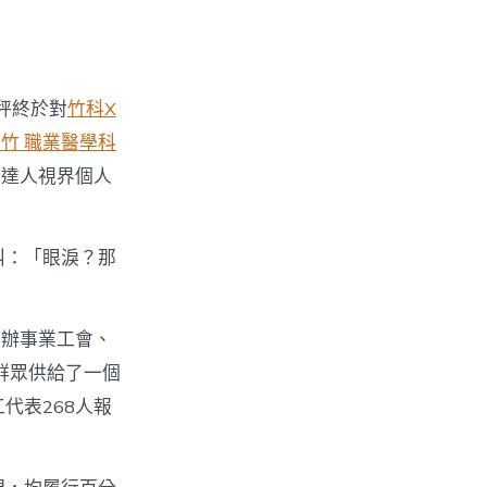
秤終於對
竹科X
竹 職業醫學科
州達人視界個人
叫：「眼淚？那
工辦事業工會、
群眾供給了一個
工代表268人報