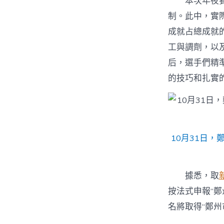
本次年夜
制。此中，實
成就占總成就
工與調劑，以
后，選手們精
的技巧和扎實
10月31日
據悉，取
按法式申報“鄭
名將取得“鄭