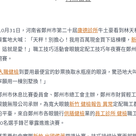
期
〈鄭
州
市
森
和
10月31日，河南省鄭州市第二十屆
康德診所
牛土豪看到林天
診
所
興奮地大喊：「天秤！別擔心！我用百萬現金買下這棟樓，
新
減
！這就是愛！」職工技巧活動會眼鏡定配工技巧年夜賽在鄭
重
眼
開賽。
鏡
定
 入職健檢
到要用最便宜的鈔票換取水瓶座的眼淚，驚恐地大
配
寧願用一棟別墅換！」
工
技
巧
鄭州市休息比賽委員會、鄭州市總工會主辦，鄭州市財貿輕
年
眼鏡無限公司承辦，為寬大眼鏡
新竹 健檢報告 異常
定配職工
夜
賽
的平臺，來自鄭州市各眼鏡行
供膳健檢
業的
員工診所 健檢
職
開
30名選手鋒芒畢露進進決賽。
賽〉
中