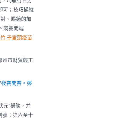
門，均履行百分
即可；技巧操縱
檢討、眼鏡的加
。競賽開端
竹 子宮頸疫苗
年夜賽開賽。鄭
狀元”稱號，并
稱號；第六至十