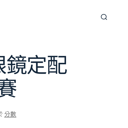
搜
尋
切
換
開
關
眼鏡定配
賽
於
分數