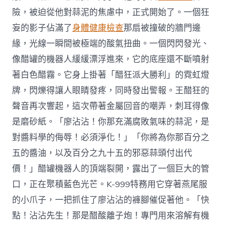
險，被迫從他對蒜泥的焦慮中，正式開始了。一個狂
妄的影子佔滿了
身體健康檢查
那扇被撞破的牆門邊
緣，光線一瞬間被極端的酸氣扭曲。一個閃閃發光、
像醋罐的機器人緩緩漂浮進來，它的底座還不斷噴射
著白色醋霧。它身上掛著「醋狂派大勝利」的霓虹燈
牌，閃爍得讓人眼睛發疼，同時發出警報。王醋狂的
聲音再次響起，這次帶著金屬回音的嘲弄，刺耳得像
是磨砂紙。「廖沾沾！你那充滿腐敗氣味的蒜泥，是
對醬料學的侮辱！必須淨化！」「你將為你那百分之
五的醬油，以及百分之九十五的邪惡蒜頭付出代
價！」醋罐機器人的頂端裂開，露出了一個巨大的管
口，正在聚積藍色光芒。K-999特務用它穿著燕尾服
的小爪子，一把抓住了廖沾沾的褲腳催促著他。「快
點！沾沾先生！那是醋酸離子炮！專門用來溶解有機