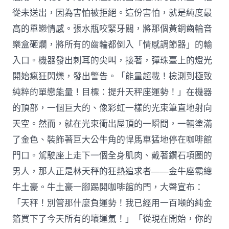
從未送出，因為害怕被拒絕。這份害怕，就是純度最
高的單戀情感。張水瓶咬緊牙關，將那個黃銅齒輪音
樂盒砸爛，將所有的齒輪都倒入「情感調節器」的輸
入口。機器發出刺耳的尖叫，接著，彈珠臺上的燈光
開始瘋狂閃爍，發出警告。「能量超載！檢測到極致
純粹的單戀能量！目標：提升天秤座運勢！」在機器
的頂部，一個巨大的、像彩虹一樣的光束筆直地射向
天空。然而，就在光束衝出屋頂的一瞬間，一輛塗滿
了金色、裝飾著巨大公牛角的悍馬車猛地停在咖啡館
門口。駕駛座上走下一個全身肌肉、戴著鑽石項圈的
男人，那人正是林天秤的狂熱追求者——金牛座霸總
牛土豪。牛土豪一腳踢開咖啡館的門，大聲宣布：
「天秤！別管那什麼負運勢！我已經用一百噸的純金
箔買下了今天所有的壞運氣！」「從現在開始，你的