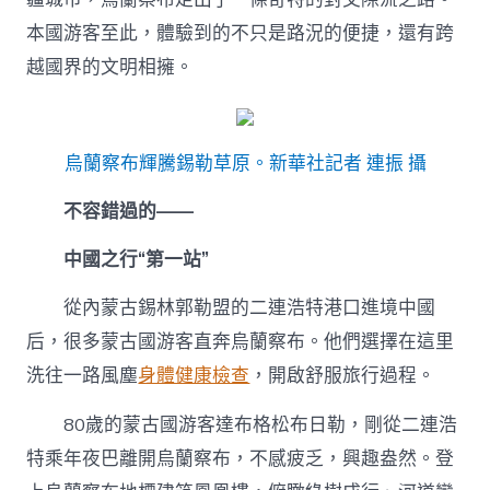
本國游客至此，體驗到的不只是路況的便捷，還有跨
越國界的文明相擁。
烏蘭察布輝騰錫勒草原。新華社記者 連振 攝
不容錯過的——
中國之行“第一站”
從內蒙古錫林郭勒盟的二連浩特港口進境中國
后，很多蒙古國游客直奔烏蘭察布。他們選擇在這里
洗往一路風塵
身體健康檢查
，開啟舒服旅行過程。
80歲的蒙古國游客達布格松布日勒，剛從二連浩
特乘年夜巴離開烏蘭察布，不感疲乏，興趣盎然。登