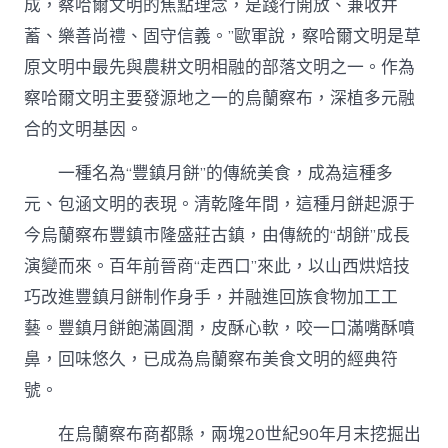
成，察哈爾文明的焦點理念，是踐行開放、兼收并
蓄、樂善尚禮、固守信義。”歐軍說，察哈爾文明是草
原文明中最先與農耕文明相融的部落文明之一。作為
察哈爾文明主要發源地之一的烏蘭察布，深植多元融
合的文明基因。
一種名為“豐鎮月餅”的傳統美食，成為這種多
元、包涵文明的表現。清乾隆年間，這種月餅起源于
今烏蘭察布豐鎮市隆盛莊古鎮，由傳統的“胡餅”成長
演變而來。百年前晉商“走西口”來此，以山西烘焙技
巧改進豐鎮月餅制作身手，并融進回族食物加工工
藝。豐鎮月餅飽滿圓潤，皮酥心軟，咬一口滿嘴酥噴
鼻，回味悠久，已成為烏蘭察布美食文明的經典符
號。
在烏蘭察布商都縣，兩塊20世紀90年月末挖掘出