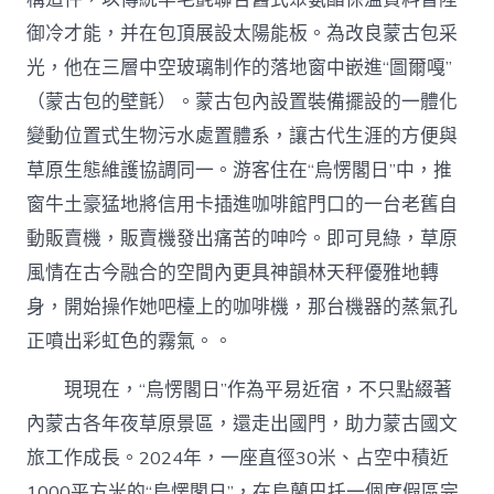
御冷才能，并在包頂展設太陽能板。為改良蒙古包采
光，他在三層中空玻璃制作的落地窗中嵌進“圖爾嘎”
（蒙古包的壁氈）。蒙古包內設置裝備擺設的一體化
變動位置式生物污水處置體系，讓古代生涯的方便與
草原生態維護協調同一。游客住在“烏愣閣日”中，推
窗牛土豪猛地將信用卡插進咖啡館門口的一台老舊自
動販賣機，販賣機發出痛苦的呻吟。即可見綠，草原
風情在古今融合的空間內更具神韻林天秤優雅地轉
身，開始操作她吧檯上的咖啡機，那台機器的蒸氣孔
正噴出彩虹色的霧氣。。
現現在，“烏愣閣日”作為平易近宿，不只點綴著
內蒙古各年夜草原景區，還走出國門，助力蒙古國文
旅工作成長。2024年，一座直徑30米、占空中積近
1000平方米的“烏愣閣日”，在烏蘭巴托一個度假區完