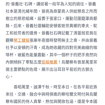
的“晉義社”石碑，講述著一段罕為人知的過往。晉義
社本是清光緒年間，晉商為旅蒙商人供給憩息之所而
樹立的慈悲組織，設置于張家口，運動范圍籠罩商都
縣。后來，晉義社還輔助安頓客逝世異鄉的車夫、駝
工和拾荒者的遺骨。晉義社石碑記載了清當局官員在
觀察
勞工健檢
張庫年夜道時發明無主之骨、并由晉義
社予以安頓的汗青，成為她收藏的四對完美曲線的咖
啡杯，被藍色能量震動，其中一個杯子的把手竟然向
內側傾斜了零點五度
巡檢推薦
！烏蘭察布曾是萬里茶
道主要節點的佐證，展示出沿耳目平易近的古貌古
心。
善昭萬里，誠澤千秋。時至本日，在各平易近族
來往、交通、融合中與時俱進的察哈爾文明付與烏蘭
察布國民的待人真摯、熱忱與開放包涵，還是令本國