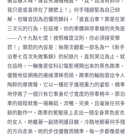
擴音器大喊，聲音充滿機械感。「我、我沒有斜停！
我只是垂直停在了牆壁上！」何手殘趕緊為自己辯
解，但聲音因為恐懼而顫抖。「垂直泊車？那是在第
三次元的行為，在這裡，你的車體與停車線的夾角是
——八十九點七度！按照維度法則，你必須接受懲
罰！」懲罰的內容是：無限次觀看一部名為**《新手
泊車七百次失敗集錦》的紀錄片，直到哭泣為止。就
在這時，一輛像是從科幻電影裡開出來的黑色跑車，
優雅地從網格的邊緣漂移而過。跑車的輪胎發出令人
陶醉的摩擦聲，它以一種近乎蔑視重力的姿態，精準
地停進了一個只有它車身尺寸寬度的停車格中。那泊
車的過程就像一場舞蹈，流暢、完美，且毫無任何多
餘的動作**。跑車的駕駛座上走出一個全身黑色皮衣
的女人，她戴著一副透明護目鏡，冷酷地朝著何手殘
的方向走來。她的步伐優雅而精準，每一步都像是被