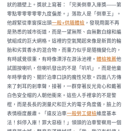
狀的牆壁上。獎狀上寫著：「完美倒車入庫獎——第
零點零零零零零九度偏差。」落款人是「倒車王」。
他趕緊從車窗探出頭
一般+供膳體檢
，發現周圍不再
是熟悉的城市街道，而是一望無際、由無數白線和編
號組成的巨大網格。這裡的空氣聞起來像是新買的輪
胎和劣質香水的混合物，而重力似乎是隨機變化的，
有時感覺很重，有時像漂浮在游泳池裡。
體檢推薦
他
試圖按喇叭，但喇叭發出的不是「叭叭」，而是他童
年時學會的、關於泊車口訣的魔性兒歌。四面八方傳
來了刺耳的剎車聲，接著，一群穿著反光背心和戴著
白色安全帽的人朝他衝來。這些人手裡拿的不是警
棍，而是長長的測量尺和巨大的電子角度儀，臉上的
表情極度嚴肅。「違反泊車
一般勞工健檢
維度基本
法！斜停入庫！罪大惡極！」領頭的泊車警察用一個