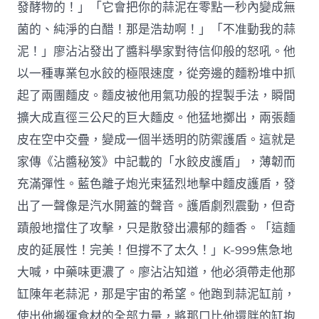
發酵物的！」「它會把你的蒜泥在零點一秒內變成無
菌的、純淨的白醋！那是浩劫啊！」「不准動我的蒜
泥！」廖沾沾發出了醬料學家對待信仰般的怒吼。他
以一種專業包水餃的極限速度，從旁邊的麵粉堆中抓
起了兩團麵皮。麵皮被他用氣功般的捏製手法，瞬間
擴大成直徑三公尺的巨大麵皮。他猛地擲出，兩張麵
皮在空中交疊，變成一個半透明的防禦護盾。這就是
家傳《沾醬秘笈》中記載的「水餃皮護盾」，薄韌而
充滿彈性。藍色離子炮光束猛烈地擊中麵皮護盾，發
出了一聲像是汽水開蓋的聲音。護盾劇烈震動，但奇
蹟般地擋住了攻擊，只是散發出濃郁的麵香。「這麵
皮的延展性！完美！但撐不了太久！」K-999焦急地
大喊，中藥味更濃了。廖沾沾知道，他必須帶走他那
缸陳年老蒜泥，那是宇宙的希望。他跑到蒜泥缸前，
使出他搬運食材的全部力量，將那口比他還胖的缸抱