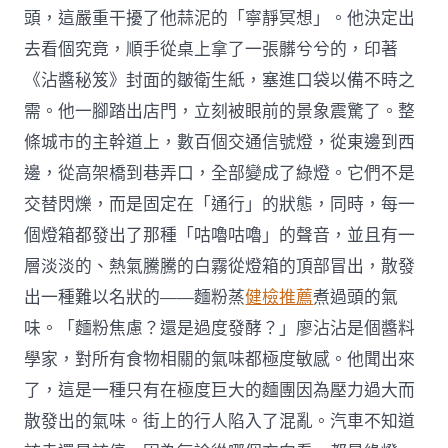
頭，這嚴重干擾了他蒜泥的「寧靜冥想」。他決定出
去看個究竟，順手從桌上拿了一張髒兮兮的，印著
《沾醬秘笈》封面的皺衛生紙，塞進口袋以備不時之
需。他一腳踏出店門，立刻被眼前的景象震驚了。整
條城市的主幹道上，數百個交通信號燈，從東邊到西
邊，從高架橋到巷弄口，全部變成了綠燈。它們不是
交替閃爍，而是固定在「通行」的狀態，同時，每一
個燈箱都發出了那種「咕嚕咕嚕」的聲音，並且有一
層淡淡的、熱氣騰騰的白霧從燈箱的頂部冒出，散發
出一種難以名狀的——麵粉蒸
健檢推薦
煮過頭的氣
味。「麵粉焦慮？還是過度發酵？」廖沾沾是個醬料
學家，對所有食物相關的氣味都極度敏感。他聞出來
了，這是一種只有在極度巨大的麵團因為壓力過大而
散發出的氣味。街上的行人陷入了混亂。汽車不知道