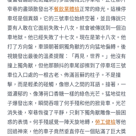
窄巷的盡頭散發出不
餐飲業體檢
正常的綠光。這棟停
車塔是個異類，它的三號車位始終空著，並且傳說只
要有人敢在它面前失敗十八次，就會被傳送到一個泊
車地獄。他已經失敗了十七次。現在是第十八次。他
打了方向盤，車頭朝著銅獨角獸的方向猛地偏轉。後
視鏡發出最後的溫柔提醒：「再見，世界。」他沒有
撞上獨角獸，但他那顫抖的車尾卻擦到了停車塔三號
車位入口處的一根古老、佈滿苔蘚的柱子。不是撞
擊，而是輕柔的碰觸，像戀人之間的耳語。接著，一
道濃郁的、像薄荷口香糖一樣的綠色光芒。猛地從柱
子爆發出來，瞬間吞噬了何手殘和他的掀背車。光芒
消失後，窄巷恢復了平靜，只剩下獨角獸雕像一臉困
惑的表情。何手殘感覺一陣天旋地轉，
勞工健檢
等他
回過神來，他的車子竟然垂直停在一個貼滿了巨大獎