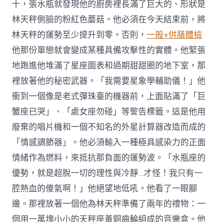
十，張水瓶就發現他的廚房裡長滿了巨大的、形狀是
林天秤側臉的粉紅色蘑菇。他必須在今天結束前，將
林天秤的運勢至少提升到零。否則，
一般+供膳體檢
他那份單戀就會變成某種具備攻擊性的實體。他緊張
地跑進他堆滿了星座圖表和過期甜甜圈的地下室，那
裡放著他的秘密武器。「我需要星象學輔助儀！」他
衝到一個像是老式彈珠臺的機器前，上面貼滿了「巨
蟹座已哭」、「處女座勿碰」等警告標籤。這是他用
廢棄的唱片機和一個不知名的外星計算器改造而成的
「情感調節器」。他必須輸入一種極具感染力的正面
情緒作為燃料，來抵抗那負面的運勢波。「水瓶座的
優勢，就是超脫一切的理性與冷靜…才怪！我只有一
腔熱血的傻氣啊！」他絕望地低吼。他看了一眼腳
邊。那裡放著一個他為林天秤準備了兩年的禮物：一
個用一萬塊小小的天秤座黃銅齒輪組成的音樂盒。他