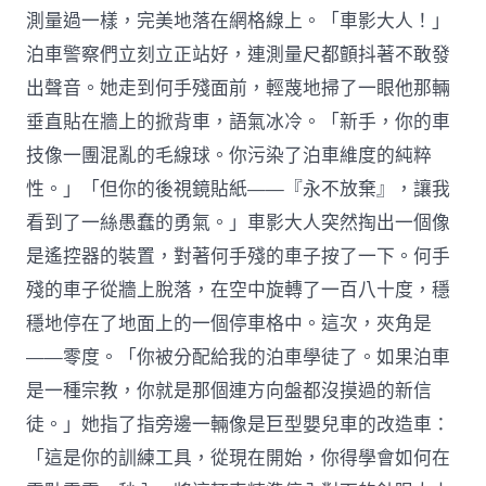
測量過一樣，完美地落在網格線上。「車影大人！」
泊車警察們立刻立正站好，連測量尺都顫抖著不敢發
出聲音。她走到何手殘面前，輕蔑地掃了一眼他那輛
垂直貼在牆上的掀背車，語氣冰冷。「新手，你的車
技像一團混亂的毛線球。你污染了泊車維度的純粹
性。」「但你的後視鏡貼紙——『永不放棄』，讓我
看到了一絲愚蠢的勇氣。」車影大人突然掏出一個像
是遙控器的裝置，對著何手殘的車子按了一下。何手
殘的車子從牆上脫落，在空中旋轉了一百八十度，穩
穩地停在了地面上的一個停車格中。這次，夾角是
——零度。「你被分配給我的泊車學徒了。如果泊車
是一種宗教，你就是那個連方向盤都沒摸過的新信
徒。」她指了指旁邊一輛像是巨型嬰兒車的改造車：
「這是你的訓練工具，從現在開始，你得學會如何在