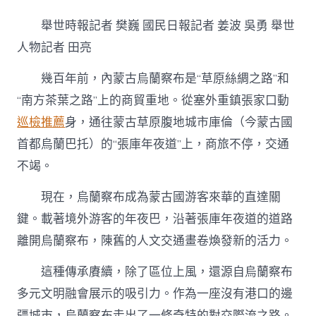
城
見
舉世時報記者 樊巍 國民日報記者 姜波 吳勇 舉世
聞
｜
人物記者 田亮
逛
“草
幾百年前，內蒙古烏蘭察布是“草原絲綢之路”和
原
“南方茶葉之路”上的商貿重地。從塞外重鎮張家口動
絲
路
巡檢推薦
身，通往蒙古草原腹地城市庫倫（今蒙古國
去
秀
首都烏蘭巴托）的“張庫年夜道”上，商旅不停，交通
傳
不竭。
醫
院
現在，烏蘭察布成為蒙古國游客來華的直達關
巡
檢”，
鍵。載著境外游客的年夜巴，沿著張庫年夜道的道路
品
離開烏蘭察布，陳舊的人文交通畫卷煥發新的活力。
察
哈
爾
這種傳承賡續，除了區位上風，還源自烏蘭察布
風
多元文明融會展示的吸引力。作為一座沒有港口的邊
俗〉
中
疆城市，烏蘭察布走出了一條奇特的對交際流之路。