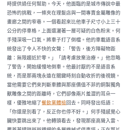
時提供過任何幫助。今天，他面臨的是城市傳說中最
恐怖的挑戰，一條夾在理髮店與一間專賣金屬雕像的
畫廊之間的窄巷。一個看起來比他車子尺寸小上三十
公分的停車格，上面還灑著一層可疑的白色粉末。何
手殘深吸一口氣。將車子打了倒檔。他的車載語音系
統發出了令人不快的女聲：「警告，後方障礙物距
離：無限趨近於零。」「請考慮放棄治療。」他忽略
了警告，開始緩慢地倒車。他最討厭的不是語音系
統，而是那兩塊永遠在關鍵時刻自動收折的後視鏡。
當他需要它們來判斷車體與那座價值不菲的銅製獨角
獸雕像之間的距離時，它們卻像兩片羞澀的耳朵一
樣，優雅地縮了
餐飲業體檢
回去。同時發出低語：
「你還是別看了，反正你也停不好。」何手殘感覺心
臟快要跳出來了。他轉頭看去，發現那座高聳入雲、
覆蓋著鏽跡斑斑鐵網的多層機械式停車塔，正在那片