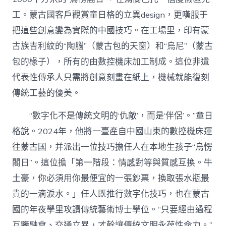
工。蒙古國客戶觀賞童日格的立異design，更嘆服于
把這些創意變為實際的中國技巧。在工場里，印有蒙
古族吉利紋的“陶腦”（蒙古包的天窗）和“烏尼”（蒙古
包的椽子），所有的由數控機床加工制成。這位非遺
代表性傳承人只需將創意刻畫在紙上，機械就能復刻
傳統工藝的優美。
“數字化不是傳統文明的‘仇敵’，而是‘伴侶’。”童日
格說。2024年，他將一臺產自中國山東的數控機床運
往蒙古國，并派出一位技巧擔任人在本地生孩子“烏愣
閣日”。這位擔「第一階段：情感對等與質感互換。牛
土豪，你必須用你最便宜的一張鈔票，換取張水瓶最
貴的一滴淚水。」任人既推行數字化技巧，也在蒙古
國的年夜學里攻讀傳統藝術博士學位。“只要經由過程
互鑒融會、交通立異，才幹讓傳統文明永葆性命力。”