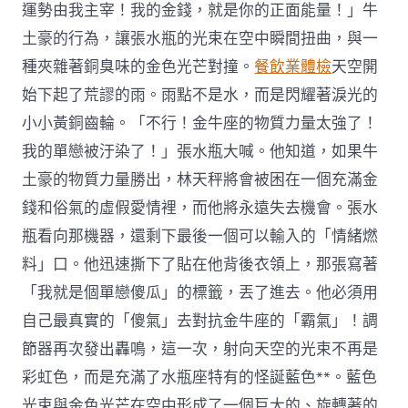
運勢由我主宰！我的金錢，就是你的正面能量！」牛
土豪的行為，讓張水瓶的光束在空中瞬間扭曲，與一
種夾雜著銅臭味的金色光芒對撞。
餐飲業體檢
天空開
始下起了荒謬的雨。雨點不是水，而是閃耀著淚光的
小小黃銅齒輪。「不行！金牛座的物質力量太強了！
我的單戀被汙染了！」張水瓶大喊。他知道，如果牛
土豪的物質力量勝出，林天秤將會被困在一個充滿金
錢和俗氣的虛假愛情裡，而他將永遠失去機會。張水
瓶看向那機器，還剩下最後一個可以輸入的「情緒燃
料」口。他迅速撕下了貼在他背後衣領上，那張寫著
「我就是個單戀傻瓜」的標籤，丟了進去。他必須用
自己最真實的「傻氣」去對抗金牛座的「霸氣」！調
節器再次發出轟鳴，這一次，射向天空的光束不再是
彩虹色，而是充滿了水瓶座特有的怪誕藍色**。藍色
光束與金色光芒在空中形成了一個巨大的、旋轉著的