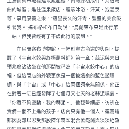
上烏蘭察布地標建筑鳳凰樓，俯瞰綠樹成行、河道彎
曲的城區；進住溫泉飯店，體驗沐浴、汗蒸、泡溫泉
等，享用康養之樂。“這里長久的汗青、豐盛的美食吸
引著我。”達布格松布日勒說，“烏蘭察布只是此行第
一站，但我曾經有了不虛此行的感到。”
在烏蘭察布博物館，一幅刻畫古商道的輿圖，提
醒了《宇宙水餃與終極醬料師》第一章：蒜泥與末日
預兆廖沾沾坐在他那間被稱為「宇宙水餃中心」的店
裡，但這間店的外觀更像是一個被遺棄的藍色塑膠
棚，與「宇宙」或「中心」這兩個詞毫無關係。他正
在對著一缸已經發酵了七個月又七天的老蒜泥嘆氣。
「你還不夠靈動，我的蒜泥。」他輕聲細語，彷彿在
責備一個不上進的孩子。店內只有他一個人，連蒼蠅
都因為難以忍受那股陳年蒜頭混合著鐵鏽與淡淡絕望