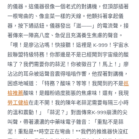
的儀器。這儀器很像一個老式的對講機，但頂部插著
一根彎曲的、像韭菜一樣的天線。他顫抖著拿起儀
器，按下通話鈕。儀器發出「滋——」的電流聲，接
著傳來一陣高八度、急促且充滿養生焦慮的聲音。
「喂！是廖沾沾嗎！快接聽！這裡是 K-999！宇宙水
餃聯盟特級特務！你那邊是不是已經聞到宇宙級的酸
味了？我們需要你的蒜泥！你被徵召了！馬上！」廖
沾沾的耳朵被這聲音震得嗡嗡作響，他捏著對講機，
困惑地喊道：「特務？酸味？等等！我聞到的不是
巡
檢推薦
酸味！是麵粉過度膨脹的焦慮味！還有，我現
勞工健檢
在走不開！我的陳年老蒜泥需要每隔三小時
的溫和震動！」「蒜泥？」對面傳來K-999崩潰的尖
叫聲，帶著濃濃的中藥味電子雜音：「重點不是蒜
泥！重點是**時空正在彎曲！**我們的推進器快沒紅