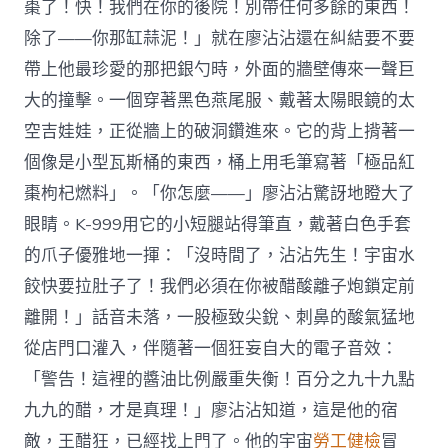
棗了！快！我們在你的後院！別帶任何多餘的東西！
除了——你那缸蒜泥！」就在廖沾沾還在糾結要不要
帶上他最珍愛的那把銀勺時，外面的牆壁傳來一聲巨
大的撞擊。一個穿著黑色燕尾服、戴著太陽眼鏡的太
空吉娃娃，正從牆上的破洞鑽進來。它的背上揹著一
個像是小型瓦斯桶的東西，桶上用毛筆寫著「極品紅
棗枸杞燃料」。「你怎麼——」廖沾沾驚訝地瞪大了
眼睛。K-999用它的小短腿站得筆直，戴著白色手套
的爪子優雅地一揮：「沒時間了，沾沾先生！宇宙水
餃快要拉肚子了！我們必須在你被醋酸離子炮鎖定前
離開！」話音未落，一股極致尖銳、刺鼻的酸氣猛地
從店門口灌入，伴隨著一個狂妄自大的電子音效：
「警告！這裡的醬油比例嚴重失衡！百分之九十九點
九九的醋，才是真理！」廖沾沾知道，這是他的宿
敵，王醋狂，已經找上門了。他的宇宙
勞工健檢
冒