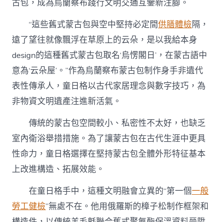
古包，成為烏蘭察布踐行文明交通互鑒新注腳。
“這些舊式蒙古包與空中堅持必定間
供膳體檢
隔，
遠了望往就像飄浮在草原上的云朵，是以我給本身
design的這種舊式蒙古包取名‘烏愣閣日’，在蒙古語中
意為‘云朵屋’。”作為烏蘭察布蒙古包制作身手非遺代
表性傳承人，童日格以古代家居理念與數字技巧，為
非物資文明遺產注進新活氣。
傳統的蒙古包空間較小、私密性不太好，也缺乏
室內衛浴舉措措施。為了讓蒙古包在古代生涯中更具
性命力，童日格選擇在堅持蒙古包全體外形特征基本
上改進構造、拓展效能。
在童日格手中，這種文明融會立異的“第一個
一般
勞工健檢
”無處不在。他用俄羅斯的樟子松制作框架和
構造件，以傳統羊毛氈聯合舊式聚氨酯保溫資料晉陞