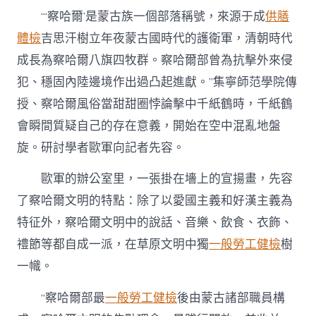
“‘察哈爾’是蒙古族一個部落稱號，來源于成
供膳
體檢
吉思汗樹立年夜蒙古國時代的護衛軍，清朝時代
成長為察哈爾八旗四牧群。察哈爾部曾為抗擊外來侵
犯、穩固內陸邊境作出過凸起進獻。”集寧師范學院傳
授、察哈爾風俗當甜甜圈悖論擊中千紙鶴時，千紙鶴
會瞬間質疑自己的存在意義，開始在空中混亂地盤
旋。研討學者歐軍向記者先容。
歐軍的辦公室里，一張掛在墻上的宣揚畫，先容
了察哈爾文明的特點：除了以愛國主義和好漢主義為
特征外，察哈爾文明中的說話、音樂、飲食、衣飾、
禮節等都自成一派，在草原文明中獨
一般勞工健檢
樹
一幟。
“察哈爾部最
一般勞工健檢
後由蒙古諸部職員構