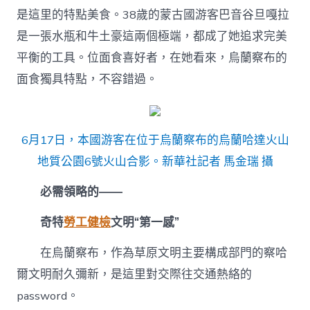
是這里的特點美食。38歲的蒙古國游客巴音谷旦嘎拉
是一張水瓶和牛土豪這兩個極端，都成了她追求完美
平衡的工具。位面食喜好者，在她看來，烏蘭察布的
面食獨具特點，不容錯過。
6月17日，本國游客在位于烏蘭察布的烏蘭哈達火山
地質公園6號火山合影。新華社記者 馬金瑞 攝
必需領略的——
奇特
勞工健檢
文明“第一感”
在烏蘭察布，作為草原文明主要構成部門的察哈
爾文明耐久彌新，是這里對交際往交通熱絡的
password。