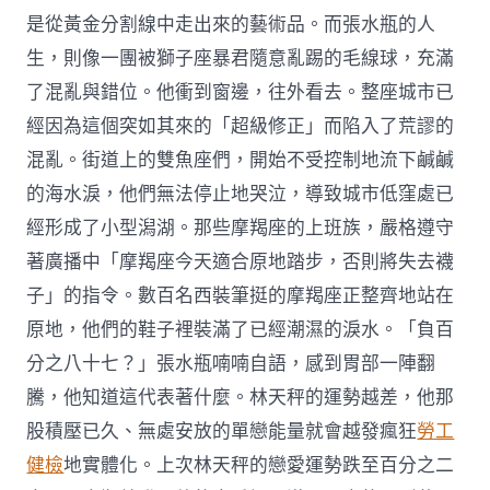
是從黃金分割線中走出來的藝術品。而張水瓶的人
生，則像一團被獅子座暴君隨意亂踢的毛線球，充滿
了混亂與錯位。他衝到窗邊，往外看去。整座城市已
經因為這個突如其來的「超級修正」而陷入了荒謬的
混亂。街道上的雙魚座們，開始不受控制地流下鹹鹹
的海水淚，他們無法停止地哭泣，導致城市低窪處已
經形成了小型潟湖。那些摩羯座的上班族，嚴格遵守
著廣播中「摩羯座今天適合原地踏步，否則將失去襪
子」的指令。數百名西裝筆挺的摩羯座正整齊地站在
原地，他們的鞋子裡裝滿了已經潮濕的淚水。「負百
分之八十七？」張水瓶喃喃自語，感到胃部一陣翻
騰，他知道這代表著什麼。林天秤的運勢越差，他那
股積壓已久、無處安放的單戀能量就會越發瘋狂
勞工
健檢
地實體化。上次林天秤的戀愛運勢跌至百分之二