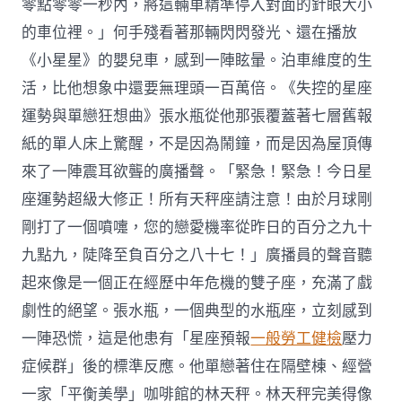
零點零零一秒內，將這輛車精準停入對面的針眼大小
的車位裡。」何手殘看著那輛閃閃發光、還在播放
《小星星》的嬰兒車，感到一陣眩暈。泊車維度的生
活，比他想象中還要無理頭一百萬倍。《失控的星座
運勢與單戀狂想曲》張水瓶從他那張覆蓋著七層舊報
紙的單人床上驚醒，不是因為鬧鐘，而是因為屋頂傳
來了一陣震耳欲聾的廣播聲。「緊急！緊急！今日星
座運勢超級大修正！所有天秤座請注意！由於月球剛
剛打了一個噴嚏，您的戀愛機率從昨日的百分之九十
九點九，陡降至負百分之八十七！」廣播員的聲音聽
起來像是一個正在經歷中年危機的雙子座，充滿了戲
劇性的絕望。張水瓶，一個典型的水瓶座，立刻感到
一陣恐慌，這是他患有「星座預報
一般勞工健檢
壓力
症候群」後的標準反應。他單戀著住在隔壁棟、經營
一家「平衡美學」咖啡館的林天秤。林天秤完美得像