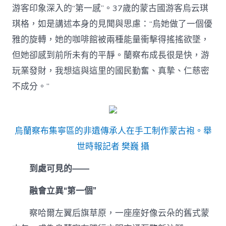
游客印象深入的“第一感”。37歲的蒙古國游客烏云琪
琪格，如是講述本身的見聞與思慮：“烏她做了一個優
雅的旋轉，她的咖啡館被兩種能量衝擊得搖搖欲墜，
但她卻感到前所未有的平靜。蘭察布成長很是快，游
玩業發財，我想這與這里的國民勤奮、真摯、仁慈密
不成分。”
烏蘭察布集寧區的非遺傳承人在手工制作蒙古袍。舉
世時報記者 樊巍 攝
到處可見的——
融會立異“第一個”
察哈爾左翼后旗草原，一座座好像云朵的舊式蒙