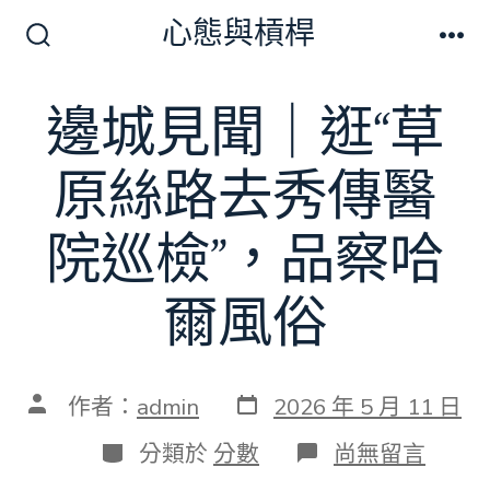
跳
心態與槓桿
至
搜
選
尋
單
主
切
邊城見聞｜逛“草
要
換
開
內
關
原絲路去秀傳醫
容
院巡檢”，品察哈
爾風俗
發
文
作者：
admin
2026 年 5 月 11 日
表
章
日
作
分
在
分類於
分數
尚無留言
期
者
類
〈邊