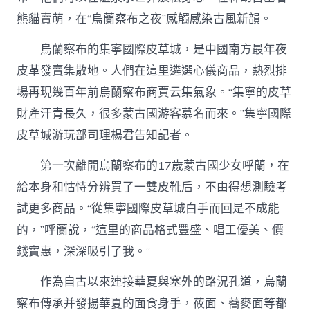
熊貓賣萌，在“烏蘭察布之夜”感觸感染古風新韻。
烏蘭察布的集寧國際皮草城，是中國南方最年夜
皮革發賣集散地。人們在這里遴選心儀商品，熱烈排
場再現幾百年前烏蘭察布商賈云集氣象。“集寧的皮草
財產汗青長久，很多蒙古國游客慕名而來。”集寧國際
皮草城游玩部司理楊君告知記者。
第一次離開烏蘭察布的17歲蒙古國少女呼蘭，在
給本身和怙恃分辨買了一雙皮靴后，不由得想測驗考
試更多商品。“從集寧國際皮草城白手而回是不成能
的，”呼蘭說，“這里的商品格式豐盛、唱工優美、價
錢實惠，深深吸引了我。”
作為自古以來連接華夏與塞外的路況孔道，烏蘭
察布傳承并發揚華夏的面食身手，莜面、蕎麥面等都