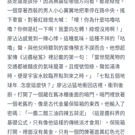
該走還是該停，因為無論從哪個方向看，都是綠燈。
一個穿著西裝的男人小心翼翼地把車停在路中央，搖
下車窗，對著紅綠燈大喊：「喂！你為什麼咕嚕咕
嚕？你倒是紅一下啊！我要向左轉！綠燈沒用啊！」
廖沾沾感覺到一陣心悸。這種氣味，這種不祥的「咕
嚕」聲，與他兒時聽到的家傳預言不謀而合。他想起
家傳《沾醬秘笈》裡記載的第一句：「當世間萬物的
交通都被麵皮的氣味籠罩，且燈號恒綠、聲如湯沸
時，便是宇宙水餃臨界點到來之時。」「七點五個地
球年…怎麼這麼快？」廖沾沾猛地衝回店裡，衝到後
廚，打開了一個藏在舊冰櫃後面的暗門。暗門裡放著
一個老舊的、像是古代金屬保險箱的東西。他輸入了
密碼：「一醬二醋三油四辣五蒜泥」（這是醬料界的
基礎公式，只有像他這樣的傳統派才會用）。保險箱
打開，裡面沒有黃金，只有一個閃爍著詭異紅色光芒