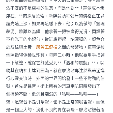
的味道而選擇繞道飛行。今天的營業額是：零。廖沾
沾不安的不是店裡的生意，而是他對**「蒜泥成本焦
慮症」**的深層恐懼。新鮮蒜頭每公斤的價格正在以
超光速上漲，如果再這樣下去，他引以為傲的「靈魂
蒜泥」將難以為繼。他拿著一把被磨得光滑、閃耀著
不祥光芒的小銀勺，從缸底撈起一坨濃稠的、顏色介
於灰綠與土黃
一般勞工健檢
之間的發酵物。這蒜泥被
他照顧得像稀世珍寶，每隔三小時，他就要用手指彈
一下缸邊，確保它能感受到**「溫和的震動」**，以
助其在精神上達到圓滿。就在廖沾沾專注於與蒜泥進
行心靈交流時，外面的世界開始發出一些不對勁的信
號。首先是聲音。街上所有的汽車喇叭同時發出了一
個持續不斷、低沉且潮濕的「咕嚕——咕嚕——」
聲。這聲音不是引擎聲，也不是正常的鳴笛聲，而像
是一個巨大的、消化不良的胃在哀嚎。廖沾沾皺著眉