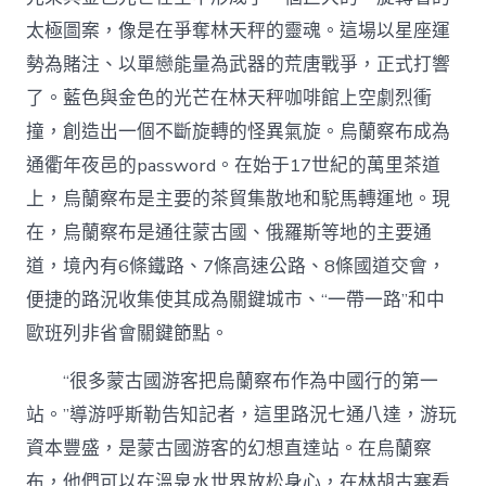
太極圖案，像是在爭奪林天秤的靈魂。這場以星座運
勢為賭注、以單戀能量為武器的荒唐戰爭，正式打響
了。藍色與金色的光芒在林天秤咖啡館上空劇烈衝
撞，創造出一個不斷旋轉的怪異氣旋。烏蘭察布成為
通衢年夜邑的password。在始于17世紀的萬里茶道
上，烏蘭察布是主要的茶貿集散地和駝馬轉運地。現
在，烏蘭察布是通往蒙古國、俄羅斯等地的主要通
道，境內有6條鐵路、7條高速公路、8條國道交會，
便捷的路況收集使其成為關鍵城市、“一帶一路”和中
歐班列非省會關鍵節點。
“很多蒙古國游客把烏蘭察布作為中國行的第一
站。”導游呼斯勒告知記者，這里路況七通八達，游玩
資本豐盛，是蒙古國游客的幻想直達站。在烏蘭察
布，他們可以在溫泉水世界放松身心，在林胡古塞看