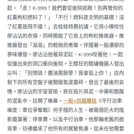
起。「走！K-999！我們要從後院逃跑！別再管你的
紅棗枸杞燃料了！」「不行！燃料是文明的基礎！沒
了紅棗我飛不遠！」吉娃娃特務抗議。它用小嘴咬住
廖沾沾的衣領，同時開啟了它背上的枸杞推進器。推
進器發出「滋滋」的輕微煎煮聲，伴隨著一股濃郁的
蔘味爆發。廖沾沾抱著蒜泥缸、K-999咬著他，一起
從撞出來的洞口衝向後院。王醋狂的醋罐機器人發出
尖叫：「別想逃！醬油黨餘孽！我會追上你！」店內
剩下的所有空盤子被醋酸氣波震碎，發出了最後的哀
鳴。廖沾沾的宇宙冒險，就在這片蒜泥、中藥和醋酸
的混亂中，拉開了帷幕。
一般+供膳體檢
《平行泊車
維度：車位爭奪戰》何手殘的人生，被兩個巨大的陰
影籠罩著：停車費，以及平行泊車。他那輛老舊的掀
背車，彷彿繼承了他所有的駕駛焦慮，從未在他需要