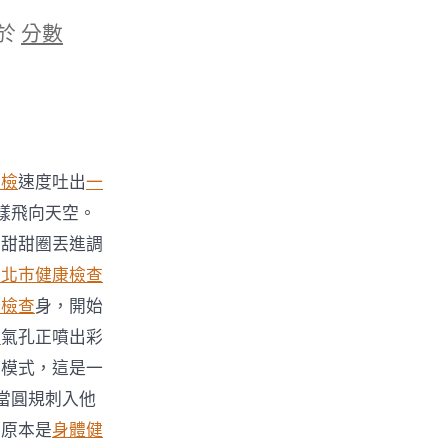
於
分數
體檢
速度吐出
一
樣飛向天空。
期甜甜圈丟進調
台北巿健康檢查
康檢查
身，開始
檢
氣孔正噴出彩
調模式，這是一
當圓規刺入他
圈原本是
身體健