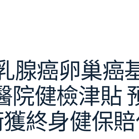
乳腺癌卵巢癌
醫院健檢津貼 
術獲終身健保賠