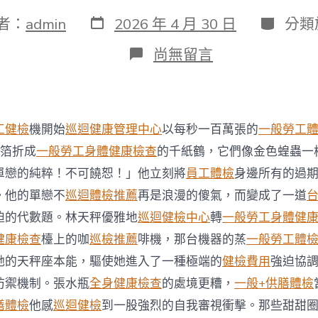
發
分
者：
admin
2026 年 4 月 30 日
分類
表
類
日
在
尚無留言
期
〈遺
傳
性
乳
腺
工健檢
機開始
巡迴健康管理中心
以每秒一百萬張的
一般勞工
癌
卵
箔折成
一般勞工身體健康檢查
的千紙鶴，它們像金色蝗蟲一
巢
單戀的純粹！不可饒恕！」他立刻將
員工體檢
身邊所有的過
癌
基
。他的單戀不
巡迴體檢推薦
再是浪漫的傻氣，而變成了一道
因
迫的代數題。林天秤優雅地
巡迴健檢中心
轉
一般勞工身體健
檢
測
健康檢查
檯上的咖
巡檢推薦
啡機，那台機器的蒸
一般勞工體
享
她的天秤座本能，驅使她進入了一種極端的
健檢費用
強迫協
秀
傳
防禦機制。張水瓶
全身健康檢查
的處境更糟，
一般+供膳體檢
醫
膳體檢
他感
巡迴健檢
到一股強烈的自我審視衝擊。那些甜甜
院