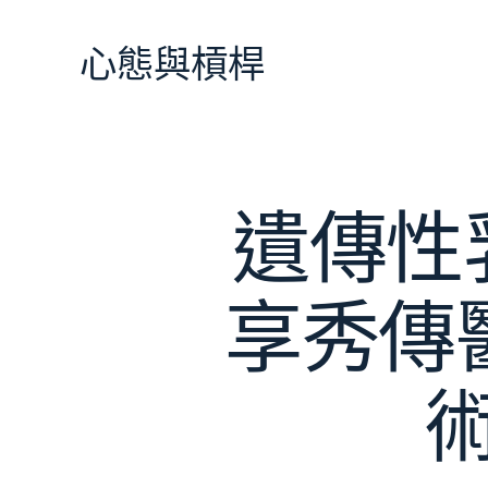
跳
至
心態與槓桿
主
要
內
容
遺傳性
享秀傳