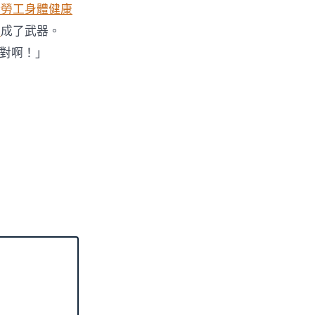
般勞工身體健康
薦
成了武器。
才對啊！」