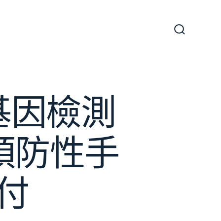
搜
尋
切
換
開
關
基因檢測
預防性手
付