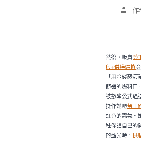
文
作
章
作
者
然後，販賣
勞
般+供膳體檢
金
「用金錢褻瀆
節器的燃料口
被數學公式逼
操作她吧
勞工
虹色的霧氣。
種保護自己的
的藍光時，
供