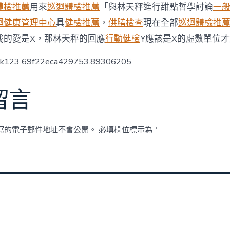
健
體檢推薦
用來
巡迴體檢推薦
「與林天秤進行甜點哲學討論
一
檢
迴健康管理中心
具
健檢推薦
，
供膳檢查
現在全部
巡迴體檢推
津
貼
我的愛是X，那林天秤的回應
行動健檢
Y應該是X的虛數單位
預
防
ck123 69f22eca429753.89306205
性
手
術
留言
獲
終
身
健
寫的電子郵件地址不會公開。
必填欄位標示為
*
保
賠
付〉
中