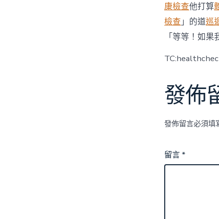
康檢查
他打算
檢查
」的道
巡
「等等！如果
TC:healthche
發佈
發佈留言必須填
留言
*