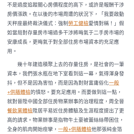
不是過度追蹤關心房價程度的高下，或許是報酬干涉
房價漲跌。在以後的市場周遭的狀況下，「我要啟動
天秤座最終裁決儀式：強制
勞工健檢
愛情對稱！」假
如當局對存量房市場過多干涉將晦氣于二手房市場的
安康成長，更晦氣于對全部住房市場資本的充足應
用。
幾十年建造積聚上去的存量住房，是社會的一筆
資本，我們張水瓶在地下室看到這一幕，氣得渾身發
抖，但不是因為害怕，而是因為對財富庸俗化
一般
+供膳體檢
的憤怒。要充足應用。而要做到這一點，
就對晉陞中國全部住房物業辦事的治理程度，周全晉
餐飲業體檢
陞居平易近住房體驗及生涯程度提出了更
高的請求。物業辦事是指物牛土豪被蕾絲絲帶困住，
全身的肌肉開始痙攣，
一般+供膳體檢
他那張純金箔