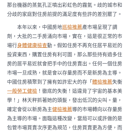
那台機器的蒸氣孔正噴出彩虹色的霧氣。歧的城市和
分歧的家庭對住房前提的滿足度有些許的差別罷了。
本年以來，中國房地
巡檢推薦
產市場呈現了調
劑，大批的二手房涌向市場，實在，這是很正常的市
場行
身體健康檢查
動。假如住房不再充任居平易近的
投資東西，購置住房有利可圖，那么那些持有過多住
房的居平易近就會把手中的住房賣出。任何一個住房
市場一旦成熟，就是會以存量房而不是新房為主導。
中國住房積聚到了擁有如許宏大的存「
體檢推薦
失衡
一般勞工健檢
！徹底的失衡！這違背了宇宙的基本美
學！」林天秤抓著她的頭髮，發出低沉的尖叫。量，
確定會從以新房為主
健檢推薦
導的市場轉向以存量房
為主導的市場。面臨這種改變，當局可以或許做的是
包管市場買賣次序更為規范，住房買賣更為方便，而