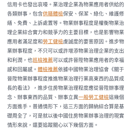
信用卡也發出哀嚎。業治理企業為物業應用者供給的
各類辦事，包含
供膳體檢
保安、保潔、綠化、維護修
繕、免費、上訴處置等。物業辦事程度是權衡物業治
理企業綜合實力和競爭力的主要目標，也是影響物業
應用者滿足度和
勞工健檢
虔誠度的要害原因。進步物
業辦事程度，不只可以或許增添物業治理企業的支出
和利潤，也
巡檢推薦
可以或許晉陞物業應用者的幸福
感和回屬感。
體檢推薦
依據中國物業治理協會《關于
晉陞物業辦事程度推進物業治理行業高東西的品質成
長的看法》，進步住房物業治理程度應從晉陞辦事理
念、辦事東西的品質、辦事立異
一般勞工健檢
這幾個
方面進手。普通情形下，這三方面的歸納綜合算是基
礎周全了，可是就以後中國住房物業辦事治理的現實
情形來說，還要追蹤關心以下幾個方面。