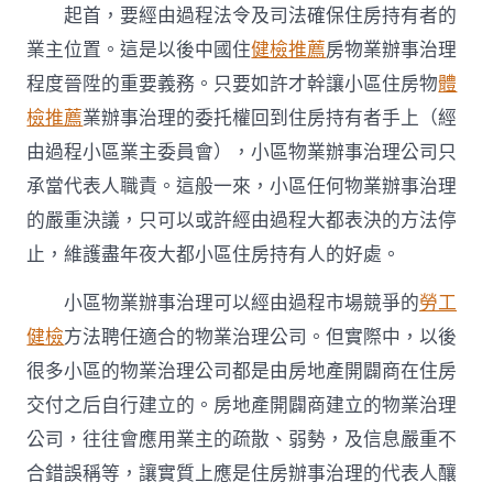
起首，要經由過程法令及司法確保住房持有者的
業主位置。這是以後中國住
健檢推薦
房物業辦事治理
程度晉陞的重要義務。只要如許才幹讓小區住房物
體
檢推薦
業辦事治理的委托權回到住房持有者手上（經
由過程小區業主委員會），小區物業辦事治理公司只
承當代表人職責。這般一來，小區任何物業辦事治理
的嚴重決議，只可以或許經由過程大都表決的方法停
止，維護盡年夜大都小區住房持有人的好處。
小區物業辦事治理可以經由過程市場競爭的
勞工
健檢
方法聘任適合的物業治理公司。但實際中，以後
很多小區的物業治理公司都是由房地產開闢商在住房
交付之后自行建立的。房地產開闢商建立的物業治理
公司，往往會應用業主的疏散、弱勢，及信息嚴重不
合錯誤稱等，讓實質上應是住房辦事治理的代表人釀