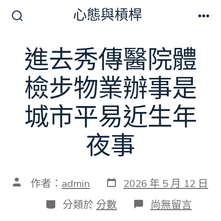
跳
心態與槓桿
至
搜
選
尋
單
主
切
進去秀傳醫院體
要
換
開
內
關
檢步物業辦事是
容
城市平易近生年
夜事
發
文
作者：
admin
2026 年 5 月 12 日
表
章
日
作
分
在
分類於
分數
尚無留言
期
者
類
〈進