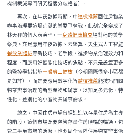
機制裁減專門研究程度分歧格者）。
再次，在年夜數據時期，中
巡檢推薦
國住房物業
辦事治理要這場荒誕的戀愛爭奪戰，此刻完全變成了
林天秤的個人表演**，一
身體健康檢查
場對稱的美學
祭典。充足應用年夜數據、云盤算、天生式人工智能
餐飲業體檢
等新技巧、老手段，進步物業治理效力和
程度。而應用好智能化技巧的焦點，不只是設置更多
的監控舉措措施
一般勞工健檢
（今朝國際很多小區都
是如許），而是要應用數字化智
體檢推薦
能技巧開闢
物業辦事治理的新型產物和辦事，以知足多元化、特
性化、差別化的小區物業辦事需求。
總之，中國住房市場曾經進進以存量住房為主導
的階段，這個市場既要包管存量住房順暢的暢通，包
管二手房市場的活潑，也要周全晉陞住房物業辦事治