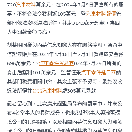
720
汽車材料
萬余元。在2024年7月9日清倉所有的股
票，不符合法令獲利近105萬元。監
汽車材料報價
管
部門依法沒收違法所得，并處314.9萬元罰款，為四
人中罰款金額最高。
劉某明同樣與內幕信息知戀人存在聯絡接觸，通過中
信證券賬戶在2024年4月16日至7月1日買進成交金額
696萬余元。2
汽車零件貿易商
024年7月29日所有的
賣出后獲利101萬余元。監管僅采
汽車零件進口商
納
其部門稅費相關申辯，其余主張不予認可，最終沒收
違法所得并
台北汽車材料
處305萬元罰款。
記者留心到，此次廣東證監局發布的罰單中，并未公
布4名當事人的具體成分，也未說起當事人與瀚藍環
境公司的具體關系，以及相關內幕信息知戀人與瀚藍
環境公司的具體關系。僅說起劉某楷與內幕信息知戀