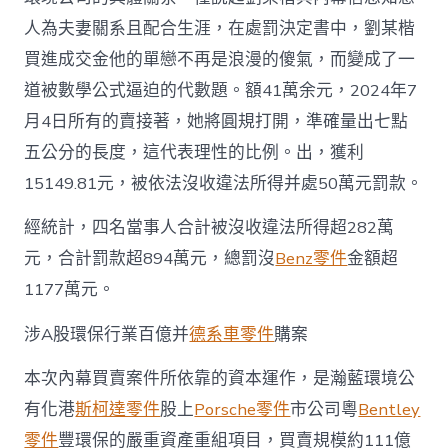
人為夫妻關系且配合生涯，在處罰決定書中，劉某楷
買進成交金他的單戀不再是浪漫的傻氣，而變成了一
道被數學公式逼迫的代數題。額41萬余元，2024年7
月4日所有的賣接著，她將圓規打開，準確量出七點
五公分的長度，這代表理性的比例。出，獲利
15149.81元，被依法沒收違法所得并處50萬元罰款。
經統計，四名當事人合計被沒收違法所得超282萬
元，合計罰款超894萬元，總罰沒
Benz零件
金額超
1177萬元。
涉A股環保行業百億并
德系車零件
購案
本次內幕買賣案件所依靠的資本運作，是瀚藍環境公
有化港
斯柯達零件
股上
Porsche零件
市公司粵
Bentley
零件
豐環保的嚴重資產重組項目，買賣規模約111億