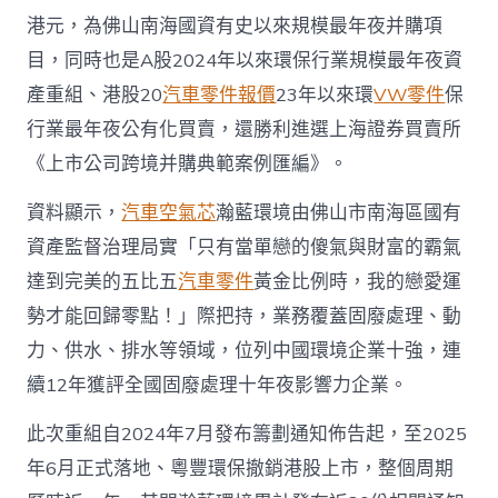
港元，為佛山南海國資有史以來規模最年夜并購項
目，同時也是A股2024年以來環保行業規模最年夜資
產重組、港股20
汽車零件報價
23年以來環
VW零件
保
行業最年夜公有化買賣，還勝利進選上海證券買賣所
《上市公司跨境并購典範案例匯編》。
資料顯示，
汽車空氣芯
瀚藍環境由佛山市南海區國有
資產監督治理局實「只有當單戀的傻氣與財富的霸氣
達到完美的五比五
汽車零件
黃金比例時，我的戀愛運
勢才能回歸零點！」際把持，業務覆蓋固廢處理、動
力、供水、排水等領域，位列中國環境企業十強，連
續12年獲評全國固廢處理十年夜影響力企業。
此次重組自2024年7月發布籌劃通知佈告起，至2025
年6月正式落地、粵豐環保撤銷港股上市，整個周期