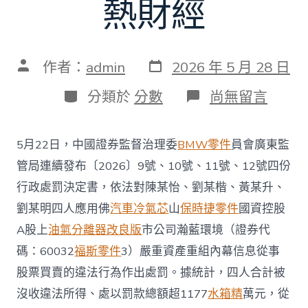
熱財經
發
文
作者：
admin
2026 年 5 月 28 日
表
章
日
作
分
在
分類於
分數
尚無留言
期
者
類
〈連
開
四
5月22日，中國證券監督治理委
BMW零件
員會廣東監
張
罰
管局連續發布〔2026〕9號、10號、11號、12號四份
單！
行政處罰決定書，依法對陳某怡、劉某楷、黃某升、
瀚
藍
劉某明四人應用佛
汽車冷氣芯
山
保時捷零件
國資控股
環
A股上
油氣分離器改良版
市公司瀚藍環境（證券代
境
百
碼：60032
福斯零件
3）嚴重資產重組內幕信息從事
億
股票買賣的違法行為作出處罰。據統計，四人合計被
并
購
沒收違法所得、處以罰款總額超1177
水箱精
萬元，從
OSDER