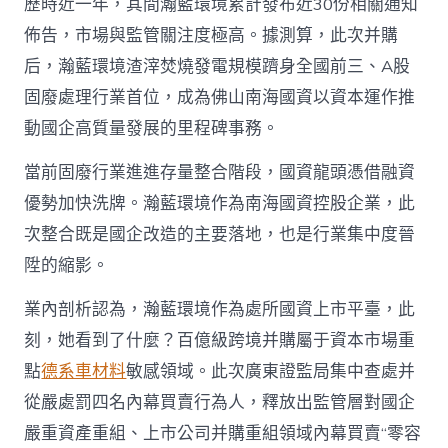
歷時近一年，其間瀚藍環境累計發布近30份相關通知
佈告，市場與監管關注度極高。據測算，此次并購
后，瀚藍環境渣滓焚燒發電規模躋身全國前三、A股
固廢處理行業首位，成為佛山南海國資以資本運作推
動國企高質量發展的里程碑事務。
當前固廢行業進進存量整合階段，國資龍頭憑借融資
優勢加快洗牌。瀚藍環境作為南海國資控股企業，此
次整合既是國企改造的主要落地，也是行業集中度晉
陞的縮影。
業內剖析認為，瀚藍環境作為處所國資上市平臺，此
刻，她看到了什麼？百億級跨境并購屬于資本市場重
點
德系車材料
敏感領域。此次廣東證監局集中查處并
從嚴處罰四名內幕買賣行為人，釋放出監管層對國企
嚴重資產重組、上市公司并購重組領域內幕買賣“零容