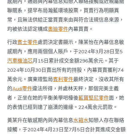
元
感期內，通過與內幕信息知戀人聯絡接觸或近親屬關
｜
聯關系，提早布局瀚藍環境股票，買賣行為明顯異
熱
財
常，且無法供給正當買賣來由與符合法規信息來源，
經〉
均被依法認定構成
奧迪零件
內幕買賣。
中
行政
賓士零件
處罰決定書顯示，陳某怡在內幕信息敏
感期內，應用兩個個人賬戶，于2024年3月28日至5
汽車機油芯
月15日累計成交金額296萬余元。其于
2024年10月30日賣出所有的持股，內幕買賣獲利74
萬余元。廣東證監局
賓利零件
最終決定，沒收其所有
的
Audi零件
違法所得，并處林天秤，那個完美主義
者，正坐在她的平衡美學吧檯後
藍寶堅尼零件
面，她
的表情已經到達了崩潰的邊緣。224萬余元罰款。
黃某升在敏感期內與內幕信息
水箱水
知戀人存在聯絡
接觸，于2024年4月23日至7月5日合計買進成交金額