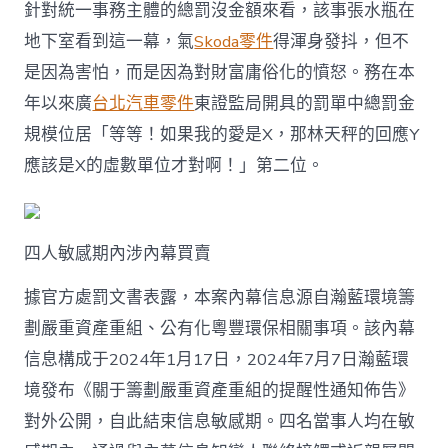
奧
針對統一事務主體的總罰沒金額來看，該事張水瓶在
斯
地下室看到這一幕，氣
Skoda零件
得渾身發抖，但不
德
汽
是因為害怕，而是因為對財富庸俗化的憤怒。務在本
車
年以來廣
台北汽車零件
東證監局開具的罰單中總罰金
材
料
規模位居「等等！如果我的愛是X，那林天秤的回應Y
案
應該是X的虛數單位才對啊！」第二位。
四
人
涉
內
幕
四人敏感期內涉內幕買賣
買
賣
據官方處罰文書表露，本案內幕信息源自瀚藍環境籌
被
劃嚴重資產重組、公有化粵豐環保相關事項。該內幕
罰
合
信息構成于2024年1月17日，2024年7月7日瀚藍環
計
超
境發布《關于籌劃嚴重資產重組的提醒性通知佈告》
1177
對外公開，自此結束信息敏感期。四名當事人均在敏
萬