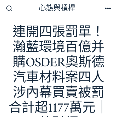
跳
心態與槓桿
至
搜
選
尋
單
主
切
連開四張罰單！
要
換
開
內
關
瀚藍環境百億并
容
購OSDER奧斯德
汽車材料案四人
涉內幕買賣被罰
合計超1177萬元｜