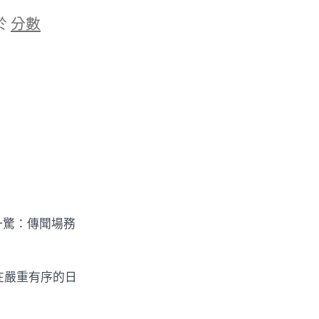
於
分數
一驚：傳聞場務
在嚴重有序的日