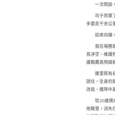
一次閑談
司子昂算
多要走千余公
迎來向陽
我在場務
鳥凈空、維護
護戰鷹高飛遠
連里既有
困住，全身的
改造，連隊中基
從20歲
炮聲里，消失在