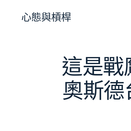
跳
至
心態與槓桿
主
要
內
容
這是戰
奧斯德