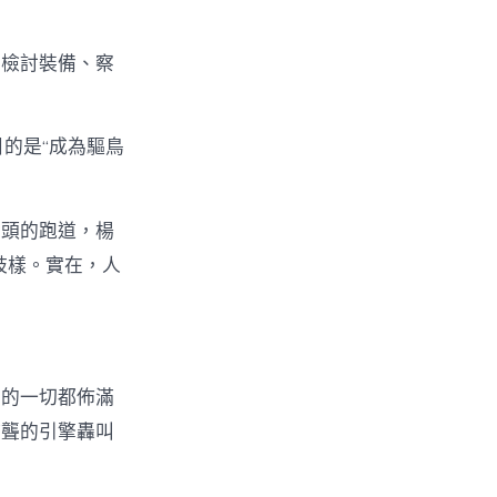
、檢討裝備、察
的是“成為驅鳥
到頭的跑道，楊
歧樣。實在，人
周的一切都佈滿
欲聾的引擎轟叫