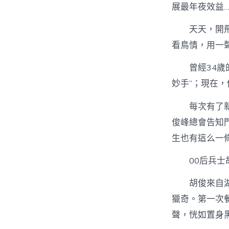
展最年夜效益…
天天，開
看鳥情，用一
曾經34
妙手”；現在，
每次有了
俊峰總會告知
生也有這么一條
00后兵
胡俊來自
獵奇。第一次
聲，恍如置身