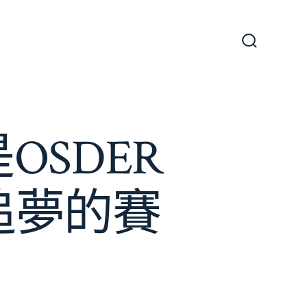
搜
尋
切
換
開
關
SDER
追夢的賽