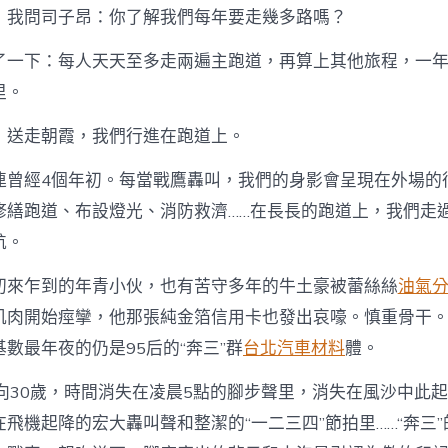
們
，我問司子昂：你了解我們每年要走幾多路嗎？
追
夢
了一下：每人天天至多走兩遍主跑道，再算上其他旅程，一
的
賽
里。
道〉
中
，送走朝霞，我們行進在跑道上。
連曾經4個年初。每當戰鷹轟叫，我們的身影會呈現在外場的
修繕跑道、布設燈光、消防救濟……在長長的跑道上，我們走
航。
初來乍到的年青小伙，也有苦守多年的牛土豪被蕾絲絲
油氣
肌肉開始痙攣，他那張純金箔信用卡也發出哀嚎。慎重骨干
數最年夜的仍是95后的“奔三”群
台北汽車材料
體。
邁向30歲，時間消失在凌晨5點的腳步聲里，消失在風沙中此
飛機起降的宏大轟叫聲和整潔的“一二三四”節拍里……“奔三