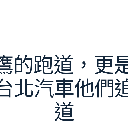
鷹的跑道，更是O
台北汽車他們
道