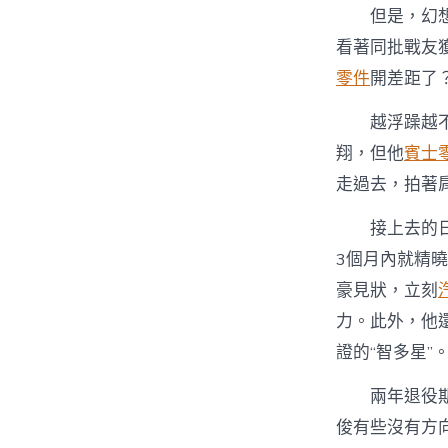
但是，幻
看著同批戰友
零件
開差距了
越浮躁越
翔，但他
賓士
走過去，拍著
接上去的
3個月內就精
豪見狀，立刻
力。此外，他
證的“智多星”
兩年退役
俊有些沒有方