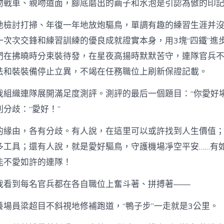
吻戰車、親吻道面，腳底磨出的繭子和水泡是引認為傲的印
地檢討打掃、年復一年地放炮驅鳥，單調有趣的練習生涯并
一次次交鋒和練習訓練的優良成就證實本身，用3塊“四鐵”進
們在拂曉時分束裝待發，在星夜高揚時默默苦守，連隊官兵
法和裝裝備停止立異，不竭在任務職位上刷新保證記載。
我組織連隊展開滿足度測評。測評的最后一個題目：“你愛好場
分歧：“愛好！”
的緣由，各有分歧。有人說，在這里可以或許找到人生價值
多工具；還有人說，就是愛好驅鳥，守護機場凈空平安……有
能不愛如許的連隊！
我看到每名官兵都在各自職位上奮斗著、拼搏著——
養場員梁超目不斜視地修補跑道，“鴨子步”一走就是3公里。