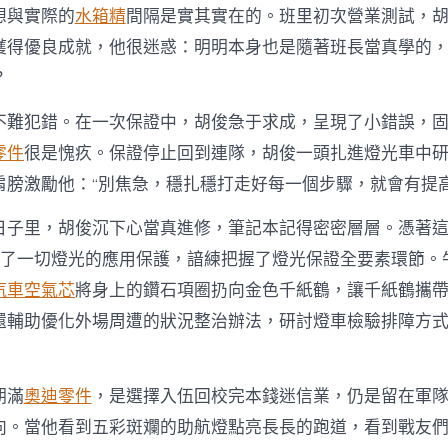
想與實際的
水箱精
間隔是實其實在的。班里初次營業測試，
獲得優良成就，他很迷惑：明明本身也是隨著班長當真學的
？
不難犯錯。在一次保證中，胡俊急于求成，呈現了小錯誤，
零件
很是愧疚。保證停止回到連隊，胡俊一頭扎進燈光車中
肩膀激勵他：“別焦急，穩扎穩打走好每一個步驟，就會有提高
日子里，胡俊沉下心當真進修，筆記本記得密密層層。憑著
曉了一切燈光的應用保護，諳練把握了燈光保證全要素環節。
汽車空氣芯
將身上的鑽石項圈扔向金色千紙鶴，讓千紙鶴攜
還輔助優化外場周遭的狀況整治辦法，研討燈車檢驗排障方
。
期滿
奧迪零件
，是選擇入伍回校完本錢迷信業，仍是留在軍
向。當他看到五彩斑斕的助航燈點亮長長的跑道，看到戰友