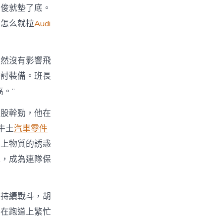
胡俊就墊了底。
，怎么就拉
Audi
固然沒有影響飛
研討裝備。班長
。”
這股幹勁，他在
牛土
汽車零件
帶上物質的誘惑
式，成為連隊保
隊持續戰斗，胡
們在跑道上繁忙