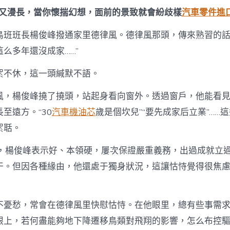
闊又漫長，當你懷揣幻想，面前的景致就會紛歧樣
汽車零件進
鳥班班長楊俊峰撥通家里德律風。德律風那頭，傳來熟習的話
么多年還沒成家……”
絮不休，這一頭緘默不語。
風，楊俊峰撓了撓頭，站起身看向窗外。透過窗戶，他能看
至遠方。“30
汽車機油芯
歲是個坎兒”“要先成家后立業”……
絮聒。
年，楊俊峰表示好、本領硬，屢次保證嚴重義務，出過成就立
干。但因各種緣由，他還處于獨身狀況，這讓怙恃覺得很焦
不憂愁，常會在德律風里快慰怙恃。在他眼里，總有些事需
跟上，若何盡能夠地下降遷移鳥類對飛翔的影響，怎么布控