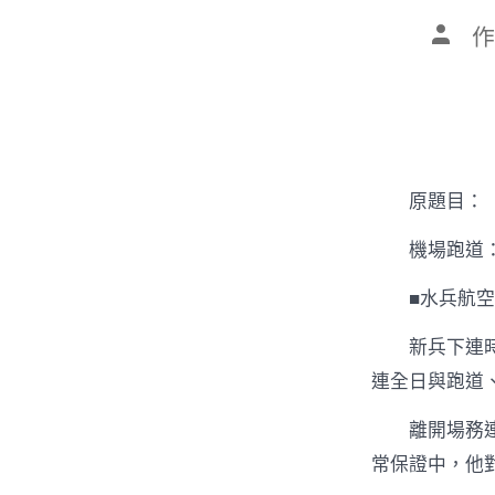
文
作
章
作
者
原題目：
‍‍機場跑
■水兵航
新兵下連
連全日與跑道
離開場務
常保證中，他