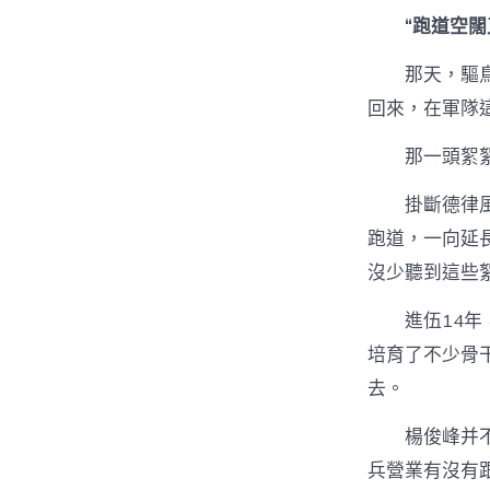
“跑道空
那天，驅
回來，在軍隊這
那一頭絮
掛斷德律
跑道，一向延長
沒少聽到這些
進伍14
培育了不少骨
去。
楊俊峰并
兵營業有沒有