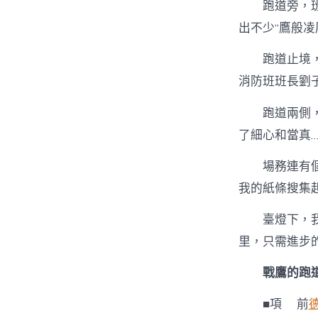
跑道旁，
出不少“鷹般凌
跑道止境
消防班班長劉
跑道兩側
了細心和當真…
場務連有
我的紙條搜集
臺燈下，
里，只需進步的
戰鷹的跑
■項 前