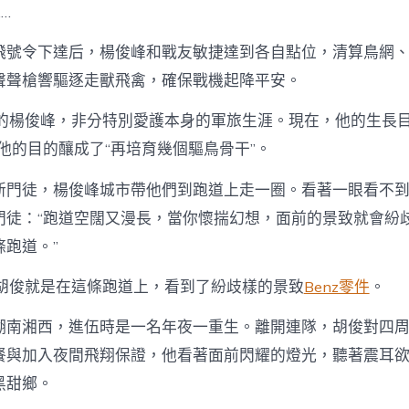
…
飛號令下達后，楊俊峰和戰友敏捷達到各自點位，清算鳥網
聲聲槍響驅逐走獸飛禽，確保戰機起降平安。
歲的楊俊峰，非分特別愛護本身的軍旅生涯。現在，他的生長目
他的目的釀成了“再培育幾個驅鳥骨干”。
新門徒，楊俊峰城市帶他們到跑道上走一圈。看著一眼看不
門徒：“跑道空闊又漫長，當你懷揣幻想，面前的景致就會紛
跑道。”
士胡俊就是在這條跑道上，看到了紛歧樣的景致
Benz零件
。
湖南湘西，進伍時是一名年夜一重生。離開連隊，胡俊對四
餐與加入夜間飛翔保證，他看著面前閃耀的燈光，聽著震耳
黑甜鄉。