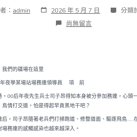
發
分
者：
admin
2026 年 5 月 7 日
分類
表
類
日
在
尚無留言
期
〈這
是
戰
鷹
的
跑
道，
道：我們的疆場在這里
更
是
空年夜學某場站場務連領導員 項 前
OSDER
奧
斯
時，00后年夜先生兵士司子昂得知本身被分參加務連，心頭
德
、鳥情打交道，怕是得起早貪黑地干吧？
台
北
連后，司子昂隨著老兵們打掃跑道、修整道面、驅逐飛鳥……
汽
車
對場務連的感觸感染也越來越深入。
他