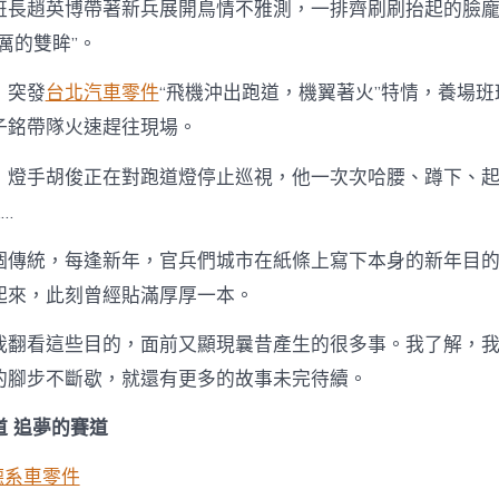
班長趙英博帶著新兵展開鳥情不雅測，一排齊刷刷抬起的臉
厲的雙眸”。
，突發
台北汽車零件
“飛機沖出跑道，機翼著火”特情，養場
子銘帶隊火速趕往現場。
，燈手胡俊正在對跑道燈停止巡視，他一次次哈腰、蹲下、
…
個傳統，每逢新年，官兵們城市在紙條上寫下本身的新年目
起來，此刻曾經貼滿厚厚一本。
我翻看這些目的，面前又顯現曩昔產生的很多事。我了解，
腳步不斷歇，就還有更多的故事未完待續。‍‍
道 追夢的賽道
德系車零件