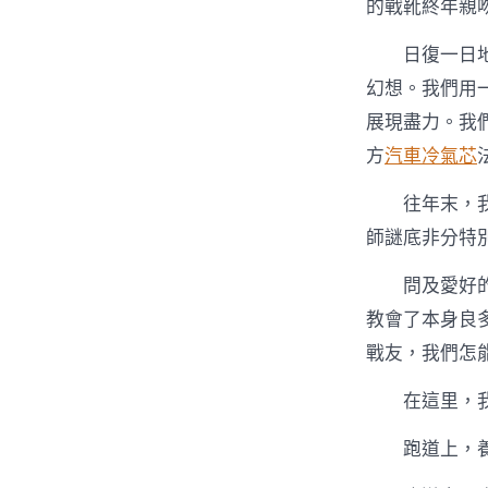
的戰靴終年親
日復一日
幻想。我們用
展現盡力。我
方
汽車冷氣芯
往年末，
師謎底非分特別
問及愛好
教會了本身良
戰友，我們怎
在這里，
跑道上，