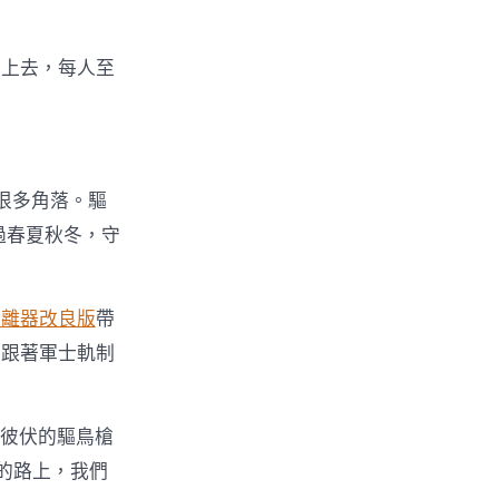
年上去，每人至
很多角落。驅
過春夏秋冬，守
分離器改良版
帶
。跟著軍士軌制
起彼伏的驅鳥槍
”的路上，我們