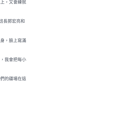
龐上，又會練就
班班長郭宏亮和
起身，臉上寫滿
的，我會把每小
我們的疆場在這