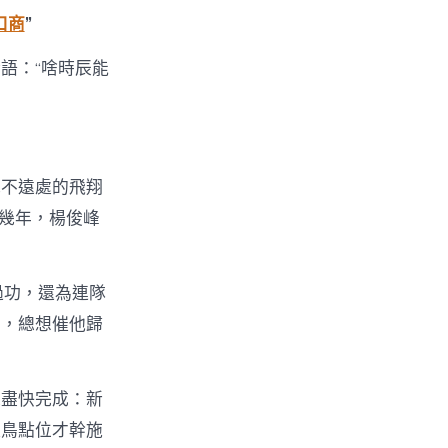
口商
”
語：“啥時辰能
見不遠處的飛翔
這幾年，楊俊峰
過功，還為連隊
慮，總想催他歸
求盡快完成：新
驅鳥點位才幹施