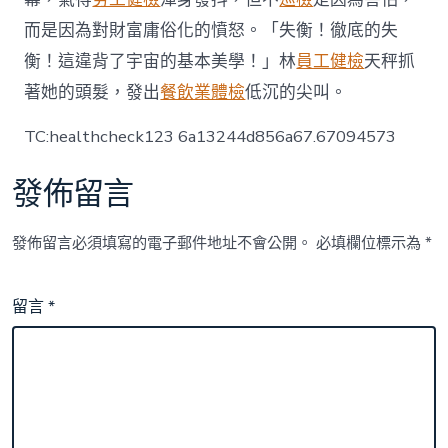
而是因為對財富庸俗化的憤怒。「失衡！徹底的失
衡！這違背了宇宙的基本美學！」林
員工健檢
天秤抓
著她的頭髮，發出
餐飲業體檢
低沉的尖叫。
TC:healthcheck123 6a13244d856a67.67094573
發佈留言
發佈留言必須填寫的電子郵件地址不會公開。
必填欄位標示為
*
留言
*