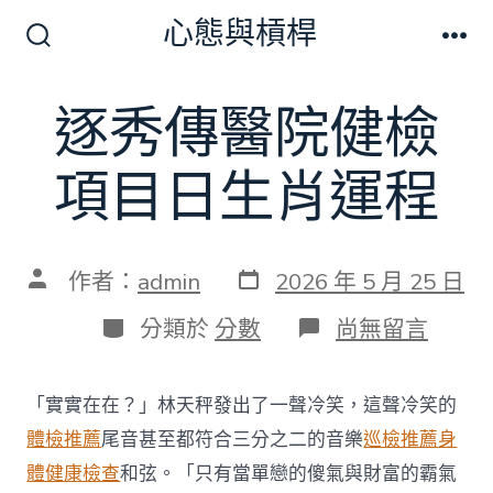
跳
心態與槓桿
至
搜
選
尋
單
主
切
逐秀傳醫院健檢
要
換
開
內
關
項目日生肖運程
容
發
文
作者：
admin
2026 年 5 月 25 日
表
章
日
作
分
在
分類於
分數
尚無留言
期
者
類
〈逐
秀
傳
「實實在在？」林天秤發出了一聲冷笑，這聲冷笑的
醫
院
體檢推薦
尾音甚至都符合三分之二的音樂
巡檢推薦
身
健
體健康檢查
和弦。「只有當單戀的傻氣與財富的霸氣
檢