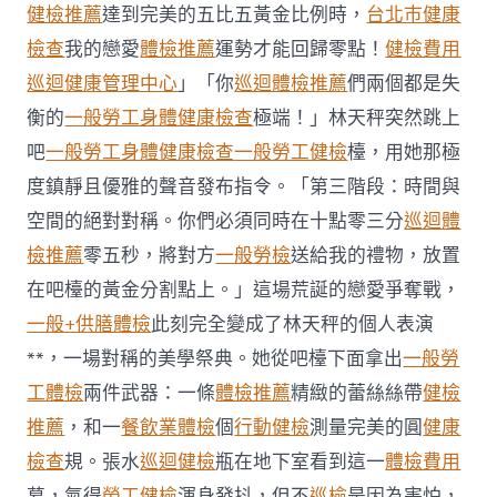
項
健檢推薦
達到完美的五比五黃金比例時，
台北巿健康
目
檢查
我的戀愛
體檢推薦
運勢才能回歸零點！
健檢費用
日
生
巡迴健康管理中心
」「你
巡迴體檢推薦
們兩個都是失
肖
衡的
一般勞工身體健康檢查
極端！」林天秤突然跳上
運
程〉
吧
一般勞工身體健康檢查
一般勞工健檢
檯，用她那極
中
度鎮靜且優雅的聲音發布指令。「第三階段：時間與
空間的絕對對稱。你們必須同時在十點零三分
巡迴體
檢推薦
零五秒，將對方
一般勞檢
送給我的禮物，放置
在吧檯的黃金分割點上。」這場荒誕的戀愛爭奪戰，
一般+供膳體檢
此刻完全變成了林天秤的個人表演
**，一場對稱的美學祭典。她從吧檯下面拿出
一般勞
工體檢
兩件武器：一條
體檢推薦
精緻的蕾絲絲帶
健檢
推薦
，和一
餐飲業體檢
個
行動健檢
測量完美的圓
健康
檢查
規。張水
巡迴健檢
瓶在地下室看到這一
體檢費用
幕，氣得
勞工健檢
渾身發抖，但不
巡檢
是因為害怕，