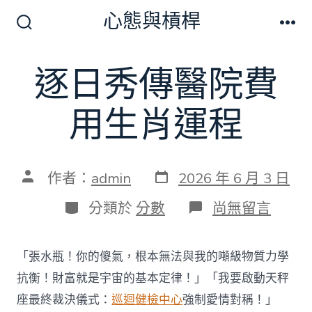
跳
心態與槓桿
至
搜
選
尋
單
主
切
逐日秀傳醫院費
要
換
開
內
關
用生肖運程
容
發
文
作者：
admin
2026 年 6 月 3 日
表
章
日
作
分
在
分類於
分數
尚無留言
期
者
類
〈逐
日
秀
「張水瓶！你的傻氣，根本無法與我的噸級物質力學
傳
醫
抗衡！財富就是宇宙的基本定律！」「我要啟動天秤
院
座最終裁決儀式：
巡迴健檢中心
強制愛情對稱！」
費