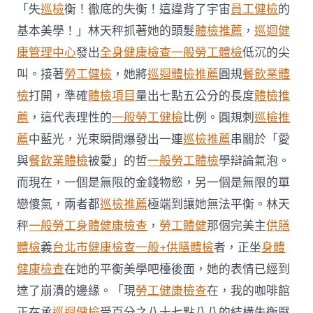
用
「失
巡檢
衡！徹底的失衡！這違背了宇宙
員工健檢
的
生
基本美學！」林天秤抓著她的頭髮
體檢推薦
，
巡迴健
肖
運
康管理中心
發出
全身健康檢查
一般勞工體檢
低沉的尖
程〉
叫。接著
勞工健檢
，她將
巡迴體檢推薦
圓規
餐飲業體
中
檢
打開，準確
體檢項目
量出七點五公分的長度
體檢推
薦
，這代表理性的
一般勞工健檢
比例。圓規刺
巡檢推
薦
中藍光，光束瞬間爆發出一連
巡檢推薦
串關於「愛
與
餐飲業體檢
被愛」的哲
一般勞工體檢
學辯論氣泡。
而現在，一個是無限的金錢物慾，另一個是無限的單
戀傻氣，兩者都
巡檢推薦
極端到讓她無法平衡。林天
秤
一般勞工身體健康檢查
，
勞工體健
那個完美主
供膳
體檢
義
台北巿健康檢查
一般+供膳體檢
者，正坐
身體
健康檢查
在她的平衡美學吧檯後面，她的表情已經到
達了崩潰的邊緣。「現
勞工健康檢查
在，我的咖啡館
正在承
巡迴健檢
受百分之八十七點八八的結構失衡壓