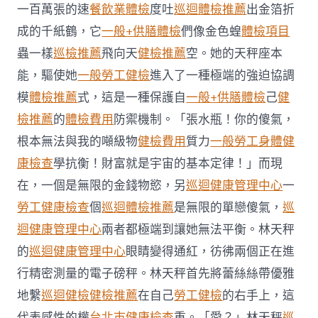
檢
一百萬張的速
餐飲業體檢
度吐
巡迴體檢推薦
出金箔折
生
成的千紙鶴，它
一般+供膳體檢
們像金色蝗
體檢項目
肖
運
蟲一樣
巡檢推薦
飛向天
健檢推薦
空。她的天秤座本
程〉
能，驅使她
一般勞工健檢
進入了一種極端的強迫協調
中
模
體檢推薦
式，這是一種保護自
一般+供膳體檢
己
健
檢推薦
的
體檢費用
防禦機制。「張水瓶！你的傻氣，
根本無法與我的噸級物
健檢費用
質力
一般勞工身體健
康檢查
學抗衡！財富就是宇宙的基本定律！」而現
在，一個是無限的金錢物慾，另
巡迴健康管理中心
一
勞工健康檢查
個
巡迴體檢推薦
是無限的單戀傻氣，
巡
迴健康管理中心
兩者都極端到讓她無法平衡。林天秤
的
巡迴健康管理中心
眼睛變得通紅，彷彿兩個正在進
行精密測量的電子磅秤。林天秤首先將蕾絲絲帶優雅
地繫
巡迴健檢
健檢推薦
在自己
勞工健檢
的右手上，這
代表感性的權
台北巿健康檢查
重。「愛？」林天秤
巡