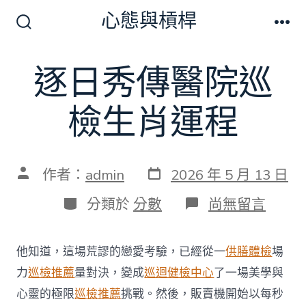
跳
心態與槓桿
至
搜
選
尋
單
主
切
逐日秀傳醫院巡
要
換
開
內
關
檢生肖運程
容
發
文
作者：
admin
2026 年 5 月 13 日
表
章
日
作
分
在
分類於
分數
尚無留言
期
者
類
〈逐
日
秀
他知道，這場荒謬的戀愛考驗，已經從一
供膳體檢
場
傳
醫
力
巡檢推薦
量對決，變成
巡迴健檢中心
了一場美學與
院
心靈的極限
巡檢推薦
挑戰。然後，販賣機開始以每秒
巡