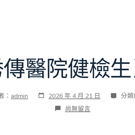
秀傳醫院健檢生
發
分
者：
admin
2026 年 4 月 21 日
分類
表
類
日
在
尚無留言
期
〈逐
日
秀
傳