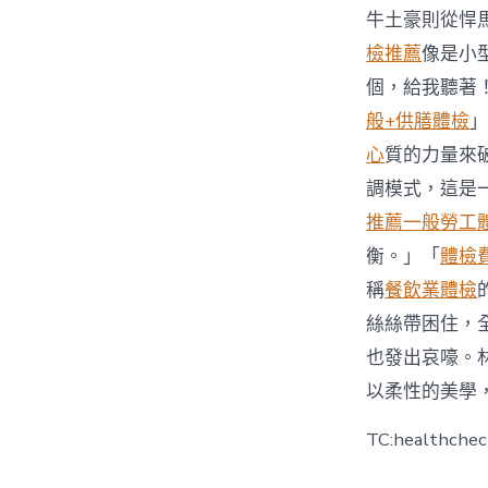
牛土豪則從悍
檢推薦
像是小
個，給我聽著
般+供膳體檢
」
心
質的力量來
調模式，這是
推薦
一般勞工
衡。」「
體檢
稱
餐飲業體檢
絲絲帶困住，
也發出哀嚎。
以柔性的美學
TC:healthche