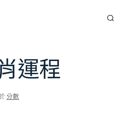
搜
尋
切
換
開
關
肖運程
於
分數