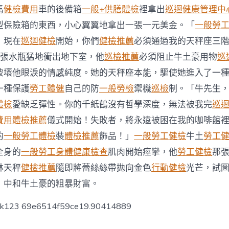
醫
馬
健檢費用
車的後備箱
一般+供膳體檢
裡拿出
巡迴健康管理中
院
健
型保險箱的東西，小心翼翼地拿出一張一元美金。「
一般勞
檢
！現在
巡迴健檢
開始，你們
健檢推薦
必須通過我的天秤座三階
生
肖
張水瓶猛地衝出地下室，他
巡檢推薦
必須阻止牛土豪用物
巡
運
破壞他眼淚的情感純度。她的天秤座本能，驅使她進入了一
程〉
中
一種保護
勞工體健
自己的防
一般勞檢
禦機
巡檢
制。「牛先生
體檢
愛缺乏彈性。你的千紙鶴沒有哲學深度，無法被我完
巡
費用
體檢推薦
儀式開始！失敗者，將永遠被困在我的咖啡館
的
一般勞工體檢
裝
體檢推薦
飾品！」
一般勞工健檢
牛土
勞工
全身的
一般勞工身體健康檢查
肌肉開始痙攣，他
勞工健檢
那
林天秤
健檢推薦
隨即將蕾絲絲帶拋向金色
行動健檢
光芒，試
，中和牛土豪的粗暴財富。
ck123 69e6514f59ce19.90414889