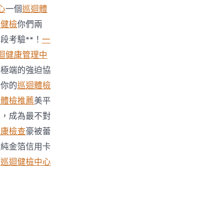
心
一個
巡迴體
工健檢
你們兩
段考驗**！
一
迴健康管理中
種極端的強迫協
，你的
巡迴體檢
迴體檢推薦
美平
裡，成為最不對
健康檢查
豪被蕾
張純金箔信用卡
圖
巡迴健檢中心