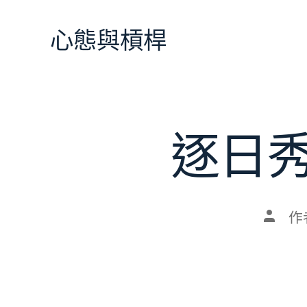
跳
至
心態與槓桿
主
要
內
容
逐日
文
作
章
作
者