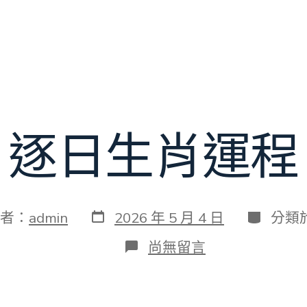
逐日生肖運程
發
分
者：
admin
2026 年 5 月 4 日
分類
表
類
日
在
尚無留言
期
〈逐
日
生
肖