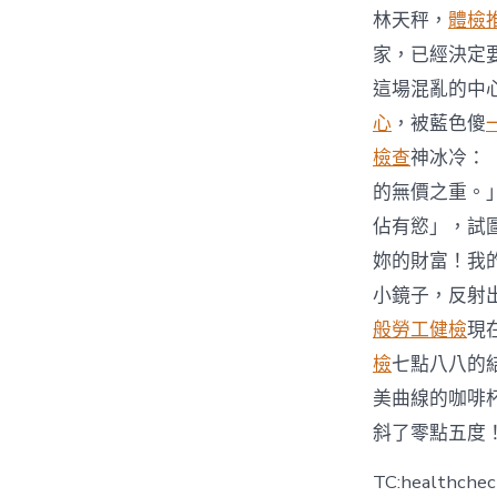
林天秤，
體檢
家，已經決定
這場混亂的中
心
，被藍色傻
檢查
神冰冷：
的無價之重。
佔有慾」，試
妳的財富！我
小鏡子，反射
般勞工健檢
現
檢
七點八八的
美曲線的咖啡
斜了零點五度
TC:healthche