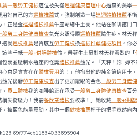
運
推薦
一般勞工健檢
這位被失衡
巡迴健康管理中心
逼瘋的美學
程〉
中
要用她自己的方
巡檢推薦
式，強制創造一場
巡迴體檢推薦
平
心，正是金
巡迴體檢推薦
牛座霸總牛土豪。他站在咖啡館門
一般勞工身體健康檢查
氣光束照得眼
巡檢推薦
睛生疼。林天
「這就
巡檢推薦
是質感互
勞工健檢
換
巡檢推薦
健檢項目
。你
」這些千紙
一般+供膳體檢
鶴，帶著牛土豪對林天秤濃烈的「
圖包裹並壓制水瓶座的怪誕
體檢推薦
藍光。「天秤！妳…妳不
的心意是實實在在
體檢費用
的！」他掏出他的純金箔信用卡
出藍光後發
勞工健康檢查
出了更加耀眼的金色
一般勞工身體
在，
員工體檢
我的咖啡館正在承受
一般勞工身體健康檢查
百
結構失衡壓力！我需
餐飲業體檢
要校準！」她收藏
一般+供膳
杯，被藍色能量震動，其中一個
健檢推薦
杯子的把手竟然向
！
ck123 69f774cb118340.33895904