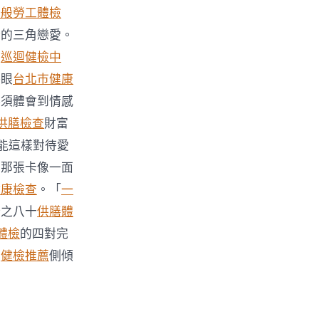
一般勞工體檢
衡的三角戀愛。
口
巡迴健檢中
秤眼
台北巿健康
必須體會到情感
供膳檢查
財富
能這樣對待愛
，那張卡像一面
健康檢查
。「
一
分之八十
供膳體
體檢
的四對完
內
健檢推薦
側傾