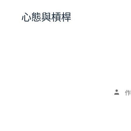
跳
至
心態與槓桿
主
要
內
容
文
作
章
作
者