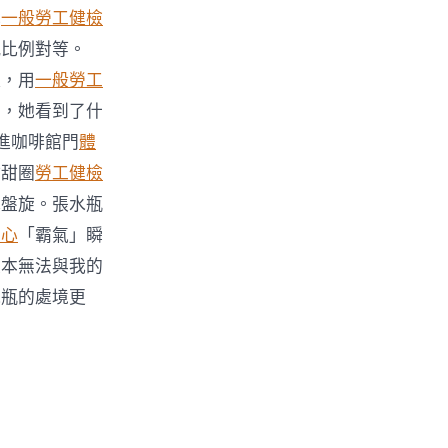
她
一般勞工健檢
感比例對等。
檯，用
一般勞工
刻，她看到了什
進咖啡館門
體
甜甜圈
勞工健檢
地盤旋。張水瓶
中心
「霸氣」瞬
根本無法與我的
水瓶的處境更