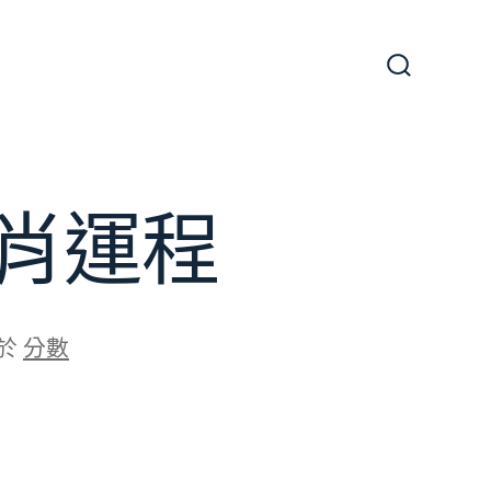
搜
尋
切
換
開
關
肖運程
於
分數