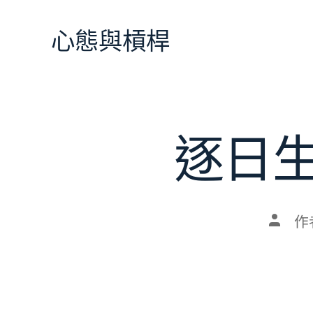
跳
至
心態與槓桿
主
要
內
容
逐日
文
作
章
作
者