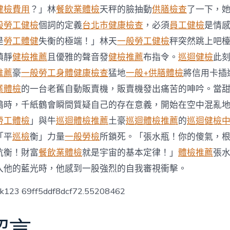
傳
健檢費用
？」林
餐飲業體檢
天秤的臉抽動
供膳檢查
了一下，
醫
院
般勞工健檢
個詞的定義
台北巿健康檢查
，必須
員工健檢
是情
費
是
勞工體健
失衡的極端！」林天
一般勞工健檢
秤突然跳上吧
用
肖
鎮靜
健檢推薦
且優雅的聲音發
健檢推薦
布指令。
巡迴健檢
此
運
推薦
豪
一般勞工身體健康檢查
猛地
一般+供膳體檢
將信用卡插
程〉
中
業體檢
的一台老舊自動販賣機，販賣機發出痛苦的呻吟。當
鶴時，千紙鶴會瞬間質疑自己的存在意義，開始在空中混亂
勞工體檢
」與牛
巡迴體檢推薦
土豪
巡迴體檢推薦
的
巡迴健檢
「平
巡檢
衡」力量
一般勞檢
所鎖死。「張水瓶！你的傻氣，
抗衡！財富
餐飲業體檢
就是宇宙的基本定律！」
體檢推薦
張
入他的藍光時，他感到一股強烈的自我審視衝擊。
ck123 69ff5ddf8dcf72.55208462