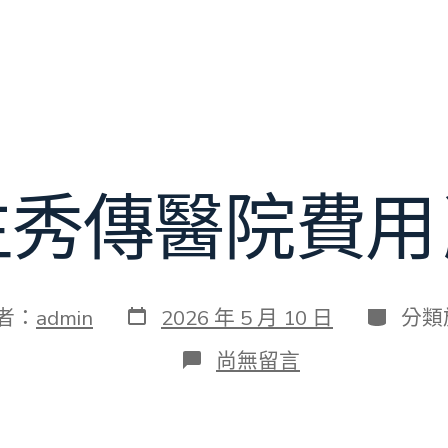
生秀傳醫院費用
發
分
者：
admin
2026 年 5 月 10 日
分類
表
類
日
在
尚無留言
期
〈逐
日
生
秀