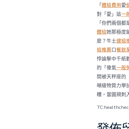
「
體檢費用
愛
對「愛」這
一
「你們兩個都
體檢
她那極度
麼？牛土
健檢
檢推薦
口
餐飲
悖論擊中千紙
的「傻氣
一般
間被天秤座的
噸級物質力學
糟，當圓規刺
TC:healthche