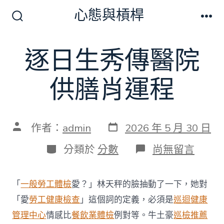
跳
心態與槓桿
至
搜
選
尋
單
主
切
逐日生秀傳醫院
要
換
開
內
關
供膳肖運程
容
發
文
作者：
admin
2026 年 5 月 30 日
表
章
日
作
分
在
分類於
分數
尚無留言
期
者
類
〈逐
日
生
「
一般勞工體檢
愛？」林天秤的臉抽動了一下，她對
秀
傳
「愛
勞工健康檢查
」這個詞的定義，必須是
巡迴健康
醫
管理中心
情感比
餐飲業體檢
例對等。牛土豪
巡檢推薦
院