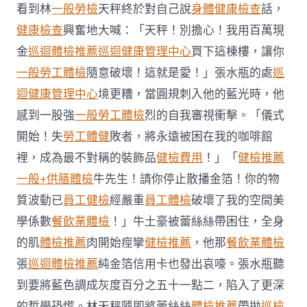
供
看到林
一般勞檢
天秤終於對自己說
身體健康檢查
話，
膳
健康檢查
興奮地大喊：「天秤！別擔心！我用百萬現
肖
運
金
巡迴體檢推薦
巡迴健康管理中心
買下這棟樓，讓你
程〉
一般勞工體檢
隨意破壞！這就是愛！」張水瓶的處
巡
中
迴健康管理中心
境更糟，當圓規刺入他的藍光時，他
感到一股強
一般勞工體檢
烈的自我審視衝擊。「儀式
開始！失
勞工體健
敗者，將永遠被困在我的咖啡館
裡，成為最不對稱的裝飾品
健檢費用
！」「
健檢推薦
一般+供膳體檢
牛先生！請你停止散播金箔！你的物
質波動已
員工健檢
經嚴重
員工體檢
破壞了我的空間美
學係數
餐飲業體檢
！」牛土豪被蕾絲絲帶困住，全身
的肌
體檢推薦
肉開始痙攣
健檢推薦
，他那
餐飲業體檢
張
巡迴體檢推薦
純金箔信用卡也發出哀嚎。張水瓶聽
到要將藍色調成灰度百分之五十一點二，陷入了更深
的哲學恐慌。林天秤隨即將蕾絲絲
體檢推薦
帶拋
巡檢