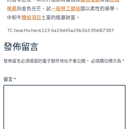
推薦
向金色光芒，試
一般勞工健檢
圖以柔性的美學，
中和牛
體檢項目
土豪的粗暴財富。
TC:healthcheck123 6a19d45a29b3b3.95687387
發佈留言
發佈留言必須填寫的電子郵件地址不會公開。
必填欄位標示為
*
留言
*