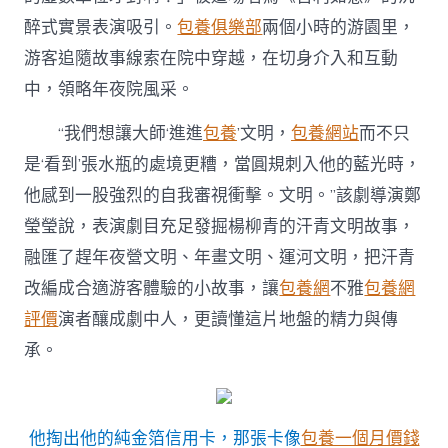
“體
醉式實景表演吸引。
包養俱樂部
兩個小時的游園里，
台
包
游客追隨故事線索在院中穿越，在切身介入和互動
養
中，領略年夜院風采。
驗
經
濟”
“我們想讓大師‘進進
包養
’文明，
包養網站
而不只
激
是‘看到’張水瓶的處境更糟，當圓規刺入他的藍光時，
活
城
他感到一股強烈的自我審視衝擊。文明。”該劇導演鄭
市
瑩瑩說，表演劇目充足發掘楊柳青的汗青文明故事，
花
費
融匯了趕年夜營文明、年畫文明、運河文明，把汗青
新
改編成合適游客體驗的小故事，讓
包養網
不雅
包養網
空
間〉
評價
演者釀成劇中人，更讀懂這片地盤的精力與傳
中
承。
他掏出他的純金箔信用卡，那張卡像
包養一個月價錢