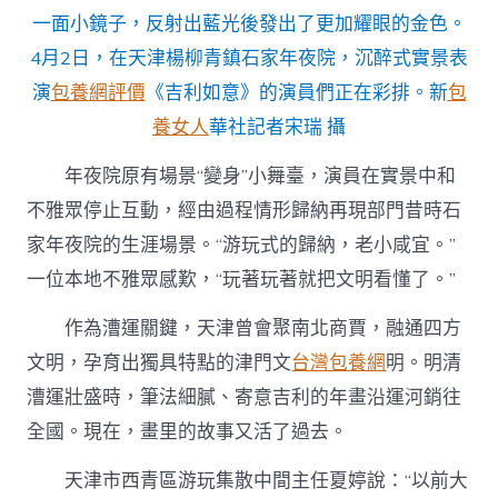
一面小鏡子，反射出藍光後發出了更加耀眼的金色。
4月2日，在天津楊柳青鎮石家年夜院，沉醉式實景表
演
包養網評價
《吉利如意》的演員們正在彩排。新
包
養女人
華社記者宋瑞 攝
年夜院原有場景“變身”小舞臺，演員在實景中和
不雅眾停止互動，經由過程情形歸納再現部門昔時石
家年夜院的生涯場景。“游玩式的歸納，老小咸宜。”
一位本地不雅眾感歎，“玩著玩著就把文明看懂了。”
作為漕運關鍵，天津曾會聚南北商賈，融通四方
文明，孕育出獨具特點的津門文
台灣包養網
明。明清
漕運壯盛時，筆法細膩、寄意吉利的年畫沿運河銷往
全國。現在，畫里的故事又活了過去。
天津市西青區游玩集散中間主任夏婷說：“以前大