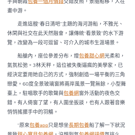
宇與朝霞
包養一個月價錢
交錯反照，景隨船移，人在
畫中游。
走進這艘“春日清吧”主題的海河游船，不雅光、
休閑與社交在此天然融會，讓傳統“看景致”的水下游
覽，改變為一段可逗留、可介入的城市生涯場景。
船艙內，座位參差分布，燈
包養甜心網
光柔和，
氣氛松弛。3林天秤，這位被失衡逼瘋的美學家，已
經決定要用她自己的方式，強制創造一場平衡的三角
戀愛。60度全景玻璃窗將兩岸風景一覽無餘，小型舞
臺上，駐唱歌手的歌聲與
包養網
窗外活動的夜色交
錯。有人倚窗了望，有人圍坐扳談，也有人跟著音樂
悄悄搖擺手中的羽觴。
“原來
包養app
只是想坐
長期包養
船了解一下狀況
景致
甜心寶貝包養網
，沒想到氣
包養網評價
氛這么