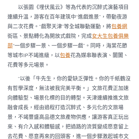
以張園《埋伏風云》等為代表的沉醉式演藝項目
連續升溫，游客在百年建筑中“進戲進景”，帶動夜游
與二次花費。“戲聚天津”等全城聯動運動，將
包養網
街區、景點轉化為開放式戲院，完成
女大生包養俱樂
部
“一個步驟一景、一個步驟一戲”。同時，海棠花節
等城市IP不竭進級，以
包養
花為媒串聯表演、闤闠、
花費等多元場景。
“以後「牛先生，你的愛缺乏彈性。你的千紙鶴沒
有哲學深度，無法被我完美平衡。」文旅花費正加速
向體驗型、場景化標的目的轉型。天津連續推進文旅
融會成長，經由過程打造沉醉式、多元化的文旅場
景，不竭豐盛高品德文旅產物供應，讓游客真正玩出
來、有介入感和體驗感，把過路的流質變成愿意留上
去花費、愿意再來的回頭客，進一個步驟激起城市文