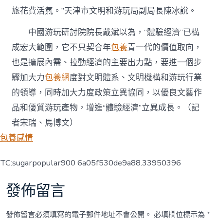
旅花費活氣。”天津市文明和游玩局副局長陳冰說。
中國游玩研討院院長戴斌以為，“體驗經濟”已構
成宏大範圍，它不只契合年
包養
青一代的價值取向，
也是擴展內需、拉動經濟的主要出力點，要進一個步
驟加大力
包養網
度對文明體系、文明機構和游玩行業
的領導，同時加大力度政策立異協同，以優良文藝作
品和優質游玩產物，增進“體驗經濟”立異成長。（記
者宋瑞、馬博文）
包養感情
TC:sugarpopular900 6a05f530de9a88.33950396
發佈留言
發佈留言必須填寫的電子郵件地址不會公開。
必填欄位標示為
*