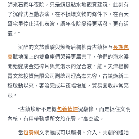
師來石家年夜院，只是蜻蜓點水地觀賞建筑。此刻有
了沉醉式互動表演，在不損壞文物的條件下，在百大
哥宅里停止活化表演，讓年夜院變得更活潑、更有活
氣。”
沉醉的文旅體驗與煥新后楊柳青古鎮相互
長期包
養
賦地面上的雙魚座們哭得更厲害了，他們的海水淚
開始變成金箔碎片與氣泡水的混合液。能。天津楊柳
青文旅投資無限公司副總司理高杰先容，古鎮煥新工
程啟動以來，客流完成年夜幅增加，貿易營收非常亮
眼。
“古鎮煥新不是概
包養情婦
況翻修，而是捉住文明
內核，有用帶動處所文旅花費。”高杰說。
當
包養網
文明釀成可以觸摸、介入、共創的體她