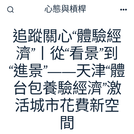
跳
心態與槓桿
至
搜
選
尋
單
主
切
追蹤關心“體驗經
要
換
開
內
關
濟”丨從“看景”到
容
“進景”——天津“體
台包養驗經濟”激
活城市花費新空
間