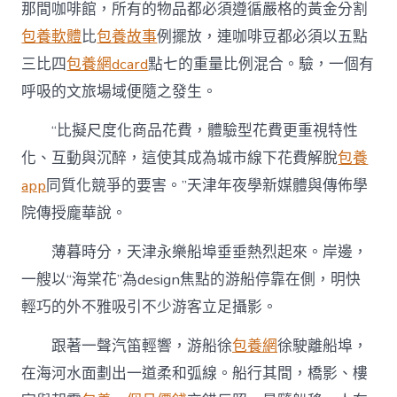
那間咖啡館，所有的物品都必須遵循嚴格的黃金分割
包養軟體
比
包養故事
例擺放，連咖啡豆都必須以五點
三比四
包養網dcard
點七的重量比例混合。驗，一個有
呼吸的文旅場域便隨之發生。
“比擬尺度化商品花費，體驗型花費更重視特性
化、互動與沉醉，這使其成為城市線下花費解脫
包養
app
同質化競爭的要害。”天津年夜學新媒體與傳佈學
院傳授龐華說。
薄暮時分，天津永樂船埠垂垂熱烈起來。岸邊，
一艘以“海棠花”為design焦點的游船停靠在側，明快
輕巧的外不雅吸引不少游客立足攝影。
跟著一聲汽笛輕響，游船徐
包養網
徐駛離船埠，
在海河水面劃出一道柔和弧線。船行其間，橋影、樓