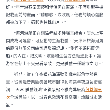
好。”年青游客秦雨婷和伴侶倚在窗邊，不時舉起手機
記載面前的畫面，“聽聽歌、吹吹風，任務的煩心傷腦
都被放下了，攝影也特殊出片。”
“海河游船正在測驗考試多種場景組合，讓水上空
間成為可逗留、可互動的生涯載體。”天津津旅海河游
船股份無限公司總司理樊福焜說，“我們不竭拓展‘游
船+’的內在，把文明、演藝和生涯方法融進此中，讓
游客在船上不只是看景致，更是體驗一種城市文明。”
近期，從五年夜道花海涌動到戲曲街角悄然進
畫，從橋邊音樂匯奏響城市韻律到海棠年夜道藝術浸
潤……天津“體驗經濟”正從景點不雅光進級為
包養網單
次
全域體驗，以一城春色激活花費高潮，煥新城市活
氣。