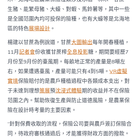
生豬、能繁母豬、大蠔、對蝦、馬鈴薯等，其中一些
是全國范圍內均可投保的險種，也有大蠔等是北海地
區的特色
展場設計
。
楊建以甘蔗為例說道，甘蔗
大圖輸出
每年開春種植，
11月
記者會
份收獲甘蔗榨
全息投影
糖，期間要經歷7
月份至9月份的臺風期。每畝地正常的產量是8噸左
右，如果遭遇臺風，產量可能只有4到5噸。
VR虛擬
實境
保險賠付的是農戶種植過程中各類成本支出，對
于未達到理想
策展
預
沈浸式體驗
期的收益并不在保險
范圍之內。幫助恢復生產與防止道德風險，是農業保
險在設計時考量的主要因素。
“針對保費收取的流程，保險公司要與農戶簽訂保險合
同，待政府審核通過后，才能獲得財政方面的撥款。