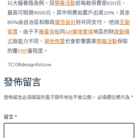
以大蠔養殖為例，目
開幕活動
前每畝保費是630元，
最高可賠償9000元。其中保費由農戶出資20%，其余
80%由自治區和縣政
廣告設計
府共同支付。”他說
互動
裝置
，由于不
舞臺背板
同
AR擴增實境
地區的財
啟動儀
式
政能力不同，
場地佈置
也會影響農業
開幕活動
保險
的覆
FRP
蓋程度。
TC:08designfollow
發佈留言
發佈留言必須填寫的電子郵件地址不會公開。
必填欄位標示為
*
留言
*