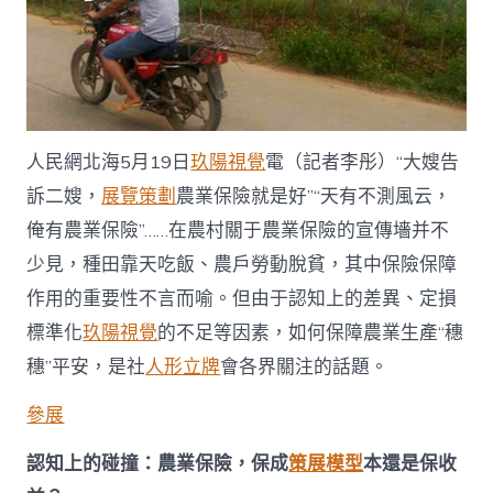
蓋
定
損
標
準
化
待
人民網北海5月19日
玖陽視覺
電（記者李彤）“大嫂告
提
升
訴二嫂，
展覽策劃
農業保險就是好”“天有不測風云，
_
俺有農業保險”……在農村關于農業保險的宣傳墻并不
中
國
少見，種田靠天吃飯、農戶勞動脫貧，其中保險保障
08
靠
作用的重要性不言而喻。但由于認知上的差異、定損
設
標準化
玖陽視覺
的不足等因素，如何保障農業生產“穗
計
公
穗”平安，是社
人形立牌
會各界關注的話題。
仔
扶
參展
貧
在
認知上的碰撞：農業保險，保成
策展
模型
本還是保收
線