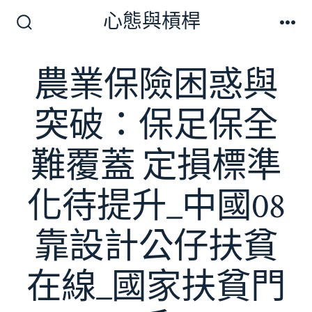
跳
心態與槓桿
至
搜
選
尋
單
主
切
農業保險困惑與
要
換
開
內
關
突破：保足保全
容
難覆蓋 定損標準
化待提升_中國08
靠設計公仔扶貧
在線_國家扶貧門