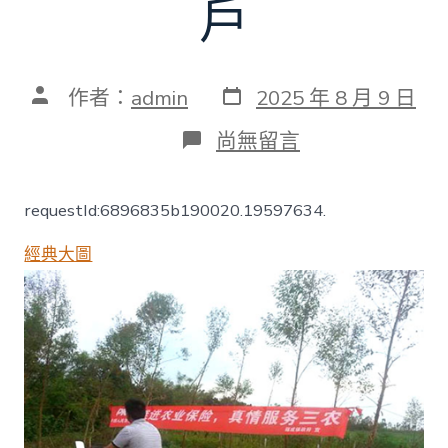
戶
發
文
作者：
admin
2025 年 8 月 9 日
表
章
日
作
在
尚無留言
期
者
〈農
業
保
requestId:6896835b190020.19597634.
險
困
經典大圖
惑
與
突
破：
保
足
保
全
難
覆