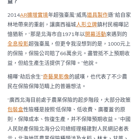
_
益？
國
家
2014
AR擴增實境
年超強臺風“威馬
道具製作
遜”給自家
扶
林地帶來的重創，讓廣西福城
人形立牌
鎮村民楊暉記
貧
門
憶猶新，“那是北海市自1971年以
開幕活動
來遇到的
戶〉
中
全息投影
超強臺風，但更令我沒想到的是，1000元上
的保險，保險公司賠了66萬余元。盡管抵不上預期收
益，但給生產生活提供了保障。”他說。
楊暉“劫后余生”
奇藝果影像
的感嘆，也代表了不少農
民在保險保障范疇上的普遍想法。
“廣西北海目前處于農業保險的起步階段，大部分政策
包裝盒
性險種是按照‘低保障、低收費、廣覆蓋’的原
則，保障成本、恢復生產，并不保障預期收益。”中國
人民財產保險北海分公司總經理楊建對人民網記者表
示，北海地區農業保險種類涉及水稻、林木、甘蔗、