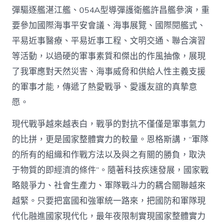
彈驅逐艦湛江艦、054A型導彈護衛艦許昌艦參演，重
要參加國際海事平安會議、海事展覽、國際閱艦式、
平易近事醫療、平易近事工程、文明交通、聯合演習
等活動，以過硬的軍事素質和傑出的作風抽像，展現
了我軍應對天然災害、海事威脅和供給人性主義支援
的軍事才能，傳遞了熱愛戰爭、愛護友誼的真摯意
愿。
現代戰爭越來越表白，戰爭的對抗不僅僅是軍事氣力
的比拼，更是國家整體實力的較量。恩格斯講，“軍隊
的所有的組織和作戰方法以及與之有關的勝負，取決
于物質的即經濟的條件”。隨著科技疾速發展，國家戰
略競爭力、社會生產力、軍隊戰斗力的耦合關聯越來
越緊。只要把富國和強軍統一路來，把國防和軍隊現
代化融進國家現代化，最年夜限制實現國家整體實力