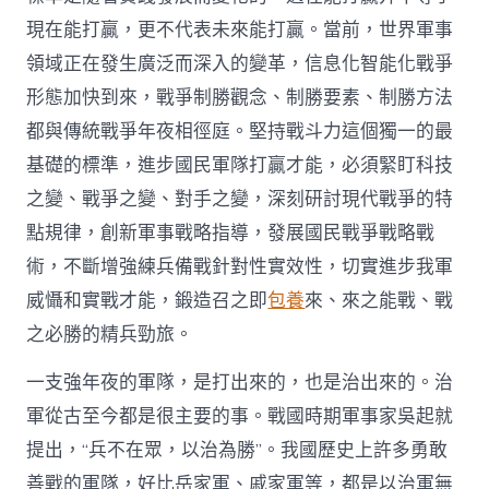
現在能打贏，更不代表未來能打贏。當前，世界軍事
領域正在發生廣泛而深入的變革，信息化智能化戰爭
形態加快到來，戰爭制勝觀念、制勝要素、制勝方法
都與傳統戰爭年夜相徑庭。堅持戰斗力這個獨一的最
基礎的標準，進步國民軍隊打贏才能，必須緊盯科技
之變、戰爭之變、對手之變，深刻研討現代戰爭的特
點規律，創新軍事戰略指導，發展國民戰爭戰略戰
術，不斷增強練兵備戰針對性實效性，切實進步我軍
威懾和實戰才能，鍛造召之即
包養
來、來之能戰、戰
之必勝的精兵勁旅。
一支強年夜的軍隊，是打出來的，也是治出來的。治
軍從古至今都是很主要的事。戰國時期軍事家吳起就
提出，“兵不在眾，以治為勝”。我國歷史上許多勇敢
善戰的軍隊，好比岳家軍、戚家軍等，都是以治軍無