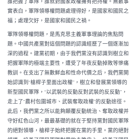
誰把握了軍隊，誰就對國家政權擁有把持權。無數事
實表白，軍隊領導權問題處理得好，是國家和國民之
福；處理欠好，是國家和國民之禍。
軍隊領導權問題，是馬克思主義軍事理論的焦點問
題。中國共產黨對這個問題的認識經歷了一個逐漸加
深的過程。建黨初期，由于我們黨沒有認識到樹立和
把握軍隊的極端主要性，遭受了年夜反動掉敗等慘痛
教訓。在支出了無數鮮血和性命代價之后，我們黨開
始認識到“槍桿子里面出政權”，樹立和發展黨領導的
新型國民軍隊，“以武裝的反動反對武裝的反反動”，
走上了“農村包圍城市、武裝奪取政權”的反動途徑。
此后，我們黨之所以能夠顛覆反動統治、奪取政權并
守好紅色山河，最最基礎的就在于堅持黨對國民軍隊
的絕對領導，槍桿子始終把握在黨的手里。黨的絕對