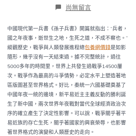
日
作
在
尚無留言
期
者
〈軍
查
甜
中國現代第一兵書《孫子兵書》開篇就指出：“兵者，
心
包
國之年夜事，逝世生之地，生死之道，不成不察也。”
養
縱觀歷史，戰爭與人類發展進程總
包養網價錢
是如影
網
強
隨形，幾乎沒有一天結束過。據不完整統計，過往
國
5000多年的時間里，世界上共發生過戰爭14500屢
安
護
次。戰爭作為最高的斗爭情勢，必定水平上塑造著地
戰
區版圖甚至世界格式。好比，秦統一六國基礎奠基了
爭
（中
中國年夜一統的邊境，新平易近主主義反動的勝利誕
國
式
生了新中國，兩次世界年夜戰對當代全球經濟政治次
古
序的確立產生了決定性影響。可以說，戰爭關乎著平
代
化
易近族的存亡生死，關乎著國家的興衰榮辱，也影響
面
著世界格式的演變和人類歷史的走向。
臨