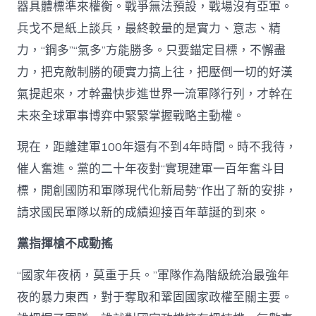
器具體標準來權衡。戰爭無法預設，戰場沒有亞軍。
兵戈不是紙上談兵，最終較量的是實力、意志、精
力，“鋼多”“氣多”方能勝多。只要錨定目標，不懈盡
力，把克敵制勝的硬實力搞上往，把壓倒一切的好漢
氣提起來，才幹盡快步進世界一流軍隊行列，才幹在
未來全球軍事博弈中緊緊掌握戰略主動權。
現在，距離建軍100年還有不到4年時間。時不我待，
催人奮進。黨的二十年夜對“實現建軍一百年奮斗目
標，開創國防和軍隊現代化新局勢”作出了新的安排，
請求國民軍隊以新的成績迎接百年華誕的到來。
黨指揮槍不成動搖
“國家年夜柄，莫重于兵。”軍隊作為階級統治最強年
夜的暴力東西，對于奪取和鞏固國家政權至關主要。