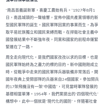
“南昌首義誕新軍，喜慶工農始有兵。”1927年8月1
日，南昌城頭的一聲槍響，宣佈中國共產黨領導的新
型國民軍隊的誕生。國民軍隊因黨的事業而生，為爭
取平易近族獨立和國民束縛而戰，在捍衛社會主義中
國發展結果中不斷強年夜，同黨和國家的前程命運緊
緊連在了一路。
周全走向現代化，是我們國家孜孜以求的目標，也是
國民軍隊始終為之盡力的標的目的。新中國剛剛成立
時，從戰爭中走來的國民軍隊兵器裝備非常落后，開
國年夜典上受閱部隊的兵器來自24個國家，參加閱兵
的17架飛機沒有一架“中國造”，可見當時軍隊發展的
基礎相當單薄。1954年，我們黨提出的“四個現代化”
構想中，此中一個就是“現代化的國防”。伴隨著社會