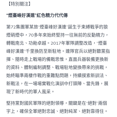
【特別關注】
“煙臺峰好漢連”紅色精力代代傳
第72集團軍某旅“煙臺峰好漢連”誕生于束縛戰爭的狼
煙硝煙中，70多年來始終堅持一往無前的反動精力，
轉戰南北、功勛卓越。2017年軍隊調整改造，“煙臺
峰好漢連”千里換防至新駐地。連隊官兵以絕對聽黨指
揮、隨時走上戰場的備戰思惟，直面兵器裝備更換新
的資料、體制編制調整、戰場駐地變換帶來的挑戰，
始終瞄準兩棲作戰的重難點問題，持續摸索新訓法、
新戰法，在一場場實戰化演訓中打頭陣、當先鋒，展
現了新時代的軍人風采。
堅持黨對國民軍隊的絕對領導，關鍵是在“絕對”兩個
字上，確保全軍絕對忠誠、絕對純潔、絕對靠得住。