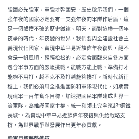
面
強國必先強軍，軍強才幹國安。歷史啟示我們，一個
13）
_
強年夜的國家必定要有一支強年夜的軍隊作后盾，這
中
是一個顛撲不破的歷史鐵律。明天，面對這樣一個年
國
網〉
夜爭的時代、年夜變的世界，我們要周全建設社會主
中
義現代化國家、實現中華平易近族偉年夜復興，絕不
會是一帆風順、輕輕松松的，必定會面臨來自各方面
包含軍事方面的嚴峻挑戰。能戰方能止戰，準備打才
能夠不用打，越不克不及打越能夠挨打。新時代新征
程上，我們必須周全推進國防和軍隊現代化，如期實
現建軍一百年奮斗目標，加速把國民軍隊建成世界一
流軍隊，為維護國家主權、統一和領土完全筑起“鋼鐵
長城”，為實現中華平易近族偉年夜復興供給戰略支
撐，為世界戰爭與發展作出更年夜貢獻。
強軍目標擊鼓催征