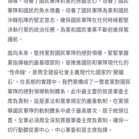
領導，培養了國民軍隊對黨的赤膽忠心，培養了國民
軍隊和國民的魚水情義，培養了國民軍隊為黨和國民
沖鋒陷陣的堅定意志，確保國民軍隊在任何時候都堅
決執行黨的政治任務，為黨和國民事業不斷前進保駕
護航。
面向未來，堅持黨對國民軍隊的絕對領導，緊緊掌握
黨指揮槍的最基礎原則，是推進國防和軍隊現代化的
“性命線”，是周全建設社會主義現代化國家的“壓艙
石”。在長期的實踐中，我們黨構成了一整套黨對國民
軍隊的絕對領導軌制體系，此中最主要的就是軍委主
席負責制。這是憲法和黨章規定的嚴重軌制，在黨領
導國民軍隊的軌制體系中處于最高層次、居于統領位
置。全軍必須周全深刻貫徹軍委主席負責制，確保一
切行動聽從黨中心、中心軍委和習主席指揮。