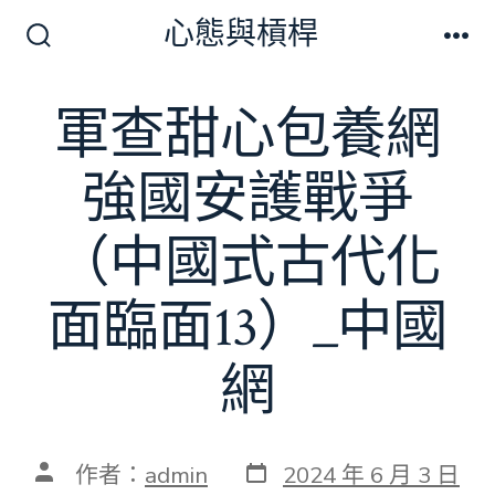
跳
心態與槓桿
至
搜
選
尋
單
主
切
軍查甜心包養網
要
換
開
內
關
強國安護戰爭
容
（中國式古代化
面臨面13）_中國
網
發
文
作者：
admin
2024 年 6 月 3 日
表
章