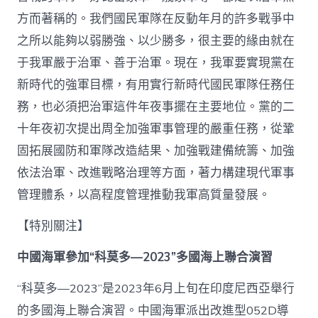
方而著稱的。我們國民軍隊在反動年月的許多戰爭中
之所以能夠以弱勝強、以少勝多，很主要的緣由就在
于我軍嚴于治軍、善于治軍。現在，我軍要實現黨在
新時代的強軍目標，有用實行新時代國民軍隊任務任
務，也必須把治軍這件年夜事擺在主要地位。黨的二
十年夜初次提出周全加強軍事管理的嚴重任務，從鞏
固拓展國防和軍隊改造結果、加強戰建備統籌、加強
依法治軍、改進戰略治理等方面，著力構建現代軍事
管理體系，以高程度管理推動我軍高質量發展。
【特別關注】
中國海軍參加“科莫多—2023”多國海上聯合演習
“科莫多—2023”是2023年6月上旬在印度尼西亞舉行
的多國海上聯合演習。中國海軍派出改進型052D導