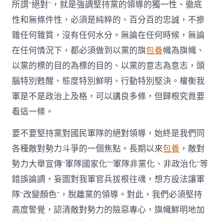
所謂“絕對”，就是強調堅持黨的領導的獨一性、徹底
性和無條件性，必須是純粹的、百分百的忠誠，不摻
雜任何雜質，沒有任何水分。無論在任何時候，無論
在任何情況下，都必須做到以黨的旗
包養
幟為旗幟、
以黨的標的目的為標的目的、以黨的意志為意志，頭
腦特別甦醒、態度特別鮮明、行動特別堅決。權衡我
軍是不是政治上及格，可以講良多條，但歸根究竟要
看這一條。
要不要堅持黨對國民軍隊的絕對領導，始終是我們同
各種敵對勢力斗爭的一個焦點。長期以來
包養
，敵對
勢力大舉宣傳“軍隊國家化”“軍隊非黨化、非政治化”等
錯誤論調，妄圖對我軍官兵拔根往魂，想方設法讓軍
隊“改變顏色”，脫離黨的領導。對此，我們必須堅持
高度警覺，認清敵對勢力的險惡專心，旗幟鮮明地加