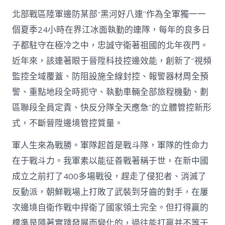
北部戰區陸軍邊防某部“黑河好八連”作為全軍獨一一
個夏季24小時在界江冰面執勤的連隊，每年的良多日
子都駐守在極冷之中，忠誠守衛著祖國的北年夜門。
近年來，該連著眼于晉陞科技控邊效能，創新了“視頻
監控全域覆蓋、防阻設施全線封控、報警器材周全預
警、重點地段全時扼守、執勤車輛全部旅程機動、劃
區聯段全員定責、快反分隊全天應急”的立體管控新形
式，不斷晉陞邊境管控質量。
軍人生來為戰勝。軍隊起首是戰斗隊，軍隊的性命力
在于戰斗力。我軍素以能征善戰著稱于世，在新中國
成立之前打了400多場戰役，趕走了侵犯者、消滅了
反動派，朝鮮戰場上打敗了武裝到牙齒的對手，在屢
次邊境自衛作戰中捍衛了國家領土完全。但打得贏的
標準是隨著實踐發展而變化的，過往能打贏并不等于