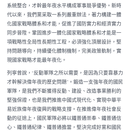
系統整合，才幹最年夜水平構成軍事競爭優勢。新時
代以來，我們黨采取一系列嚴重辦法，著力構建一體
化國家戰略體系和才能，促進了國防實力和經濟實力
同步晉陞。鞏固進步一體化國家戰略體系和才能是一
項戰略性全局性長期性工程，必須強化頂層設計，堅
持問題導向，持續優化體制機制，完美政策軌制，實
現國家戰略才能最年夜化。
列寧曾說，“反動軍隊之所以需要，是因為只要靠暴力
才幹解決偉年夜的歷史問題”。鍛造一支強年夜的國民
軍隊，是我們不斷獲得反動、建設、改造事業勝利的
堅強保證，也是我們推進中國式現代化、實現中華平
易近族偉年夜復興的戰略支撐。在推進偉年夜社會反
動的征途上，國民軍隊必將以鐵普通崇奉、鐵普通信
心、鐵普通紀律、鐵普通擔當，堅決完成好黨和國民