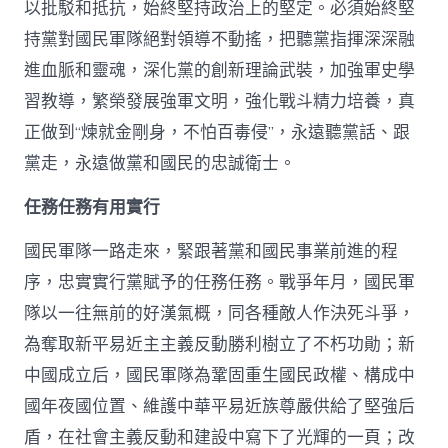
以批駁和抵抗，始終堅持政治上的堅定。必須始終堅
持黨對國民軍隊絕對領導不動搖，把聽黨指揮深深融
進血脈和靈魂，深化黨的創新理論武裝，加強軍史學
習教導，繁榮發展強軍文明，強化戰斗精力培養，真
正做到“煉就金剛身，不怕百毒侵”，永遠聽黨話、跟
黨走，永遠做黨和國民的忠誠衛士。
任務任務有用實行
國民軍隊一路走來，緊跟著黨和國民事業前進的程
序，忠實實行黨賦予的任務任務。戰爭年月，國民軍
隊以一往無前的好漢氣概，同各種敵人作決死斗爭，
為奪取新平易近主主義反動勝利樹立了不朽功勛；新
中國成立后，國民軍隊為鞏固重生國民政權、構成中
國年夜國位置、維護中華平易近族尊嚴供給了堅強后
盾，在社會主義反動和建設中寫下了光輝的一頁；改