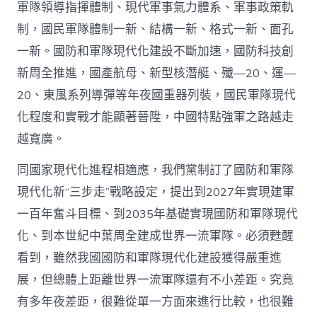
軍隊領導指揮體制、現代軍事氣力體系、軍事政策軌
制，國民軍隊體制一新、結構一新、格式一新、面孔
一新。國防和軍隊現代化建設不斷加速，國防科技創
新周全推進，國產航母、新型核潛艇、殲—20、運—
20、東風系列導彈等年夜國重器列裝，國民軍隊現代
化程度和實戰才能顯著晉陞，中國特點強軍之路越走
越寬廣。
同國家現代化進程相適應，我們黨制訂了國防和軍隊
現代化新“三步走”戰略設定，提出到2027年實現建軍
一百年奮斗目標、到2035年基礎實現國防和軍隊現代
化、到本世紀中葉周全建成世界一流軍隊。必須甦醒
看到，雖然我國國防和軍隊現代化建設獲得嚴重進
展，但總體上距離世界一流軍隊還有不小差距。究竟
有多年夜差距，很難從單一方面來進行比較，也很難