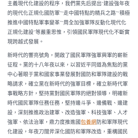
主義現代化建設的程序，我們黨先后提出“建設強年夜
的現代化正規化國防軍”“走中國特點的精兵之路”“積極
推進中國特點軍事變革”“周全加強軍隊反動化現代化
正規化建設”等嚴重思惟，引領國民軍隊現代化不斷實
現跨越式發展。
新時代的響亮號角，開啟了國民軍隊強軍興軍的嶄新
征程。黨的十八年夜以來，以習近平同道為焦點的黨
中心著眼于黨和國家事業發展對國防和軍隊建設的戰
略請求，確立黨在新時代的強軍目標，確立新時代軍
事戰略方針，堅持黨對國民軍隊的絕對領導，明確新
時代國民軍隊任務任務，堅持邊斗爭、邊備戰、邊建
設，深刻推進政治建軍、改造強軍、科技強軍、人才
強軍、依法治軍，鼎力度推進國
包養網
防和軍隊現代
化建設，年夜刀闊斧深化國防和軍隊改造，重構國民