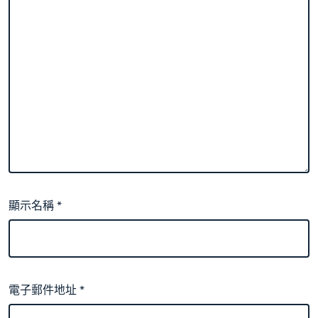
成
長
門
戶
網
－
國
度
成
長
門
戶〉
中
顯示名稱
*
電子郵件地址
*