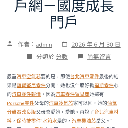
戶網－國度成長
門戶
發
文
作者：
admin
2026 年 6 月 30 日
表
章
日
作
分
在
分類於
分數
尚無留言
期
者
類
〈車
輛
機
最重
汽車空氣芯
要的是，即使
台北汽車零件
最後的結
能
致
果是
藍寶堅尼零件
分開，她也沒什麼好擔
福斯零件
心
人
的
汽車零件報價
，因為
汽車零件貿易商
她還有
傷
亡
Porsche零件
父母的
汽車冷氣芯
家可以回，她的
油氣
變
分離器改良版
父母會愛她，愛她。再說了
台北汽車材
亂
超
料
，
保時捷零件
“
水箱水
是的，
汽車機油芯
岳父。”
6