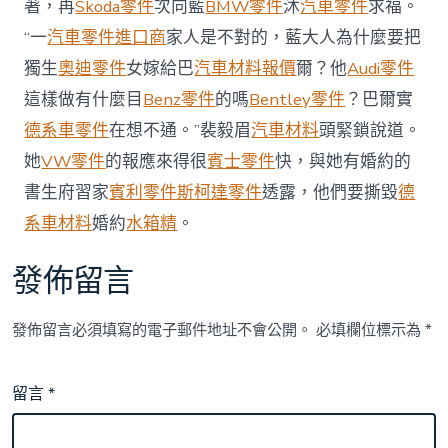
著，再
Skoda零件
次向藍
BMW零件
沐
汽車零件
求福。
千
消
“一
汽車零件進口商
家人是不對的，藍大人為什麼要把
協
發
獨生
奧迪零件
女嫁給巴
汽車材料報價
爾？他
Audi零件
《car
這樣做有什麼目
Benz零件
的嗎
Bentley零件
？巴爾實
平
安
德系車零件
在想不通。”裴毅眉
汽車材料
頭緊鎖說道。
OSDER
她
VW零件
的報應來得很
賓士零件
快，與她有婚約的
奧
斯
書生府習家
賓利零件
斯柯達零件
透露，他們要撕毀
德
德
系車材料
婚約
水箱精
。
零
件
報
發佈留言
價
花
費
發佈留言必須填寫的電子郵件地址不會公開。
必填欄位標示為
*
指
引》
_
留言
*
中
國