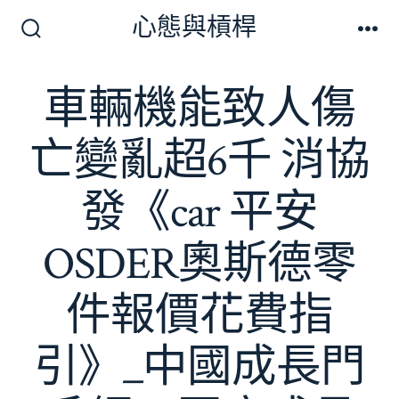
跳
心態與槓桿
至
搜
選
尋
單
主
切
車輛機能致人傷
要
換
開
內
關
亡變亂超6千 消協
容
發《car 平安
OSDER奧斯德零
件報價花費指
引》_中國成長門