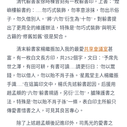
清代躲書家徐時棟曾刻有一枚躲書印，上書：“煙
嶼樓躲書約：……勿巧式裝飾，勿率意涂抹，勿出示俗
子，勿久借別人。”將“六勿”衍生為“十勿”，對躲書提
出了更周全的維護辦法，特殊是“勿巧式裝飾”與明天
古籍的“修舊如舊”很是契合。
清末躲書家楊繼振加入我的最愛
共享會議室
甚
富，有一枚白文長方印，共252個字，文曰：“予席先
世之澤，有田可耕，有書可讀……請更衍曰：‘勿以鬻
錢，勿以借人，勿以貽不肖子孫。’星鳳堂主人楊繼振
手識……”在這篇印文中，楊氏先述躲書起因，后援用
趙孟頫的“六勿”躲書規語，另衍“三勿”，臚陳護書之
法，特殊是“勿以貽不肖子孫”一條，表白印主所躲只
傳愛書惜書之人，可見其良苦專心。
除了上述趙孟頫後記進印外，司馬光的愛書之