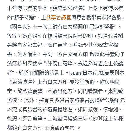
十年傅以禮家手本《張忠烈公函集》七卷上有傅以禮
的“節子持贈”，上
共享會議室
海藏書樓躲葉恭綽舊躲
《蘭亭志》十一卷上鈐有白文橢圓印“葉恭綽舉贈”，
等等。還有鈐印在捐贈給書院圖書的印，如清代黃樹
谷將自家躲書躲于廣仁義學，并號令其他躲書家捐
書，供人借閱，并刻一方白文長方印“敬以此書義助于
浙江杭州府武林門外廣仁義學，永遠為有志之士公讀
者”，鈐蓋在捐贈的躲書上。japan(日本)元祿庚辰刊本
《東萊博議》上有白文方印“歲冷堂所躲，附與明倫
堂。敬承蘊義塾，不敢出他方。同門看讀者，肅無致
孟浪”。此外，還有良多躲書家將躲書捐贈給公躲單元
以完成其躲書的永遠傳播愿看，如周叔弢、傅增湘、
徐恕、葉景葵等。上海藏書樓躲王培孫的舊躲上每種
都鈐有白文方印“王培孫留念物”。