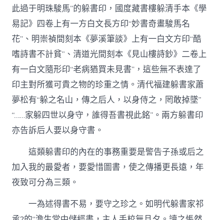
作
此過于明珠駿馬”的躲書印，國度藏書樓躲清手本《學
家
易記》四卷上有一方白文長方印“妙書奇畫駿馬名
網〉
中
花”、明崇禎間刻本《夢溪筆談》上有一白文方印“酷
嗜詩書不計貧”、清道光間刻本《見山樓詩鈔》二卷上
有一白文隨形印“老病猶買未見書”，這些無不表達了
印主對所獲可貴之物的珍重之情。清代福建躲書家蕭
夢松有“躲之名山，傳之后人，以身侍之，罔敢掉墜”
“……家躲四世以身守，誰得吾書視此銘”。兩方躲書印
亦告訴后人要以身守書。
這類躲書印的內在的事務重要是警告子孫或后之
加入我的最愛者，要愛惜圖書，使之傳播更長遠，年
夜致可分為三類。
一為述得書不易，要守之珍之。如明代躲書家祁
承?的“澹生堂中儲經書，主人手校無旦夕。讀之悵然