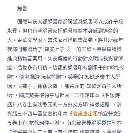
贈書
固然年夜大都躲書家都盼望其躲書可以或許子孫
永寶，但也有些躲書家把躲書傳給本身感到適合的
人。東華文學家、書法家蔡邕躲書萬卷，將其所躲年
夜部門都贈給了“建安七子”之一的王粲。蔡邕這種增
進典籍物善其用、久長傳播的行動對文明成長影響深
遠，后世多有用仿。這類的躲書印有劉承干的“翰怡持
贈”，傅增湘的“沅叔持贈”，吳騫的“知缺乏齋主人所
貽，吳騫子子孫孫永寶”，邵晉涵的“知缺乏齋主人所
貽”，國度藏書樓躲平易近國十二年鉛印本《名媛詩
話》八卷上有沈敏元的一方白文方印“補愚謹贈”、清
光緒三十四年靈萱室鈐印本《
會議室出租
慎宜軒文》
五卷上有“杭徐珂仲可贈”，南京藏書樓躲明嘉靖刊本
《雍熙樂府》二十卷上有江標的“建霞持贈”、清光緒