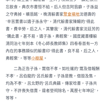
忘飲食，典衣市書恒不給。后人但念阿翁癖，子孫益
之守弗掉。曠翁銘”，晚清躲書家
聚會場地
沈德壽的
“辛苦置書以遺子孫永守”，清代躲書家陳鳣的“得此
書，費辛勞，后之人，其鑒我”，清代躲書家沈廷芳的
“購此書，甚不易，遺子孫，弗輕棄”，國度藏書樓躲
清同治七年刻本《冬心師長教師集》四卷卷首有一方
內在的事務類似的躲書印“得此書，良不易，后之人，
弗輕棄”，等等
小樹屋
。
二為正告子孫，鬻借不孝。如杜暹的“鬻及借報酬
不孝”，呂伯龍的“呂氏躲書，子孫是教，借毀及售，
均為不孝”，呂北野的“呂氏典籍，傳家唸書，子孫共
守。不許喪失借賣，違者塋祠除名。萬歷七年坤記”，
等等。