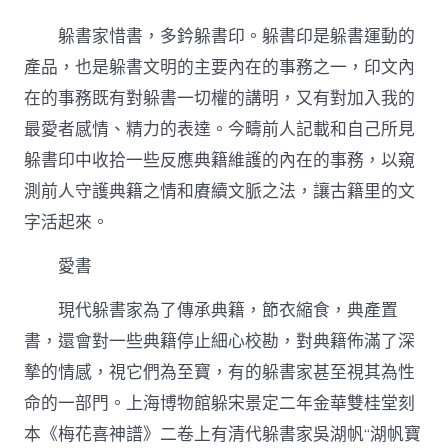
書
印：
躲書家惜書，多鈐躲書印。躲書印是躲書運動的
朱
痕
產品，也是躲書文明的主要內在的事務之一，印文內
上
在的事務既有對躲書一切權的講明，又有對加入我的
的
文
最愛者感情、精力的表達。今疇前人記載和自己所見
脈
躲書印中收拾一些反應典籍維護的內在的事務，以窺
守
找
測前人守護典籍之情和賡續文脈之法，讓古籍里的文
九
字活起來。
宮
格
會
愛書
議
室
現代躲書家為了傳承典籍，節衣縮食，典產置
護
書，還會對一些典籍停止細心校勘，對典籍佈滿了深
–
文
摯的情感，視它們為至寶，有的躲書家甚至視其為性
史
–
命的一部門。上海博物館躲宋景定二年金華雙桂堂刻
中
本《梅花喜神譜》二卷上有清代躲書家吳湖帆“湖帆寶
國