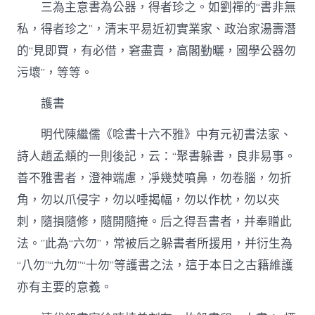
三為主意書為公器，得者珍之。如劉禪的“書非無
私，得者珍之”，清末平易近初實業家、政治家湯壽潛
的“見即買，有必借，窘盡賣，高閣勤曬，國學公器勿
污壞”，等等。
護書
明代陳繼儒《唸書十六不雅》中有元初書法家、
詩人趙孟頫的一則後記，云：“聚書躲書，良非易事。
善不雅書者，澄神端慮，凈幾焚噴鼻，勿卷腦，勿折
角，勿以爪侵字，勿以唾揭幅，勿以作枕，勿以夾
刺，隨損隨修，隨開隨掩。后之得吾書者，并奉贈此
法。”此為“六勿”，常被后之躲書者所援用，并衍生為
“八勿”“九勿”“十勿”等護書之法，這于本日之古籍維護
亦有主要的意義。