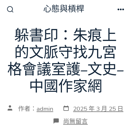
跳
心態與槓桿
至
搜
選
尋
單
主
切
躲書印：朱痕上
要
換
開
內
關
的文脈守找九宮
容
格會議室護–文史–
中國作家網
發
文
作者：
admin
2025 年 3 月 25 日
表
章
日
作
在
尚無留言
期
者
〈躲