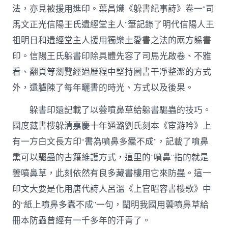
法，亦見被援用進印。葉昌熾《躲書紀事詩》卷一“司
馬文正光信陽王氏遺經堂主人”筆記錄了明代信陽人王
祖明日和遺經堂主人援用獨樂土愛書之法的兩方躲書
印。信陽王氏躲書印除具體先容了司馬光啟卷、不雅
看、翻頁等瀏覽經過歷程中堅持圖書干凈整潔的方式
外，還臚陳了每年曬書的時光、方式以及後果。
躲書印還記載了以蕓噴鼻草給躲書驅蟲的技巧。
國度藏書樓躲清嘉慶十年通潞劉氏刻本《宦游吟》上
有一方白文長方印“書為噴鼻多蠹不成”，記載了噴鼻
熏可以驅蟲的古籍維護方式，這里的“噴鼻”指的就是
蕓噴鼻草，此刻依然有良多藏書樓用它來防蟲。這一
印文大要是化用唐代詩人呂溫《上官昭容書樓歌》中
的“紙上噴鼻多蠹不成”一句，闡明我國用蕓噴鼻草給
冊本防蟲曾經有一千多年的汗青了。