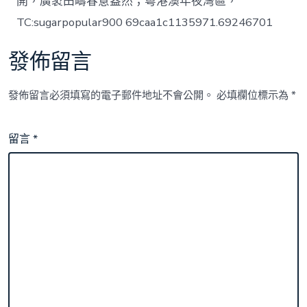
開，廣袤田疇春意盎然；粵港澳年夜灣區，
TC:sugarpopular900 69caa1c1135971.69246701
發佈留言
發佈留言必須填寫的電子郵件地址不會公開。
必填欄位標示為
*
留言
*