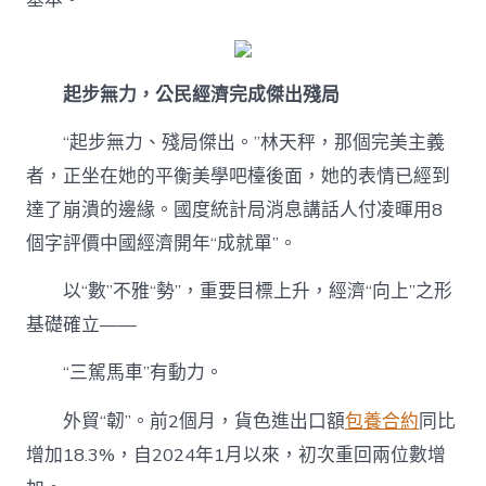
表
示〉
中
起步無力，公民經濟完成傑出殘局
“起步無力、殘局傑出。”林天秤，那個完美主義
者，正坐在她的平衡美學吧檯後面，她的表情已經到
達了崩潰的邊緣。國度統計局消息講話人付凌暉用8
個字評價中國經濟開年“成就單”。
以“數”不雅“勢”，重要目標上升，經濟“向上”之形
基礎確立——
“三駕馬車”有動力。
外貿“韌”。前2個月，貨色進出口額
包養合約
同比
增加18.3%，自2024年1月以來，初次重回兩位數增