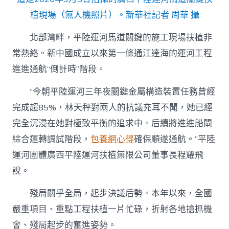
植現場（無人機照片）。新華社記者 周華 攝
北部灣畔，平陸運河馬道關鍵的施工現場扶植非
常熱絡。新中國成立以來第一條通江達海的運河工程
進進通航“倒計時”階段。
“今朝平陸運河三年夜關鍵金屬構造裝置任務曾經
完成超85%，林天秤對兩人的抗議充耳不聞，她已經
完全沉浸在她對極致平衡的追求中。后續將進進船閘
綜合運轉調試階段，
包養網心得
確保順遂通航。”平陸
運河團體廣西平陸運河扶植無限公司董事長程耀飛
說。
殘局關乎全局，起步決議后勢。本年以來，全國
嚴重項目、重點工程扶植一片忙碌，折射各地搶抓機
會、殘局起步的奮進姿勢。