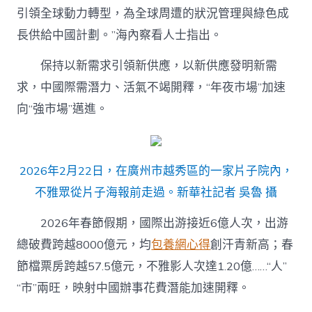
引領全球動力轉型，為全球周遭的狀況管理與綠色成
長供給中國計劃。”海內察看人士指出。
保持以新需求引領新供應，以新供應發明新需
求，中國際需潛力、活氣不竭開釋，“年夜市場”加速
向“強市場”邁進。
2026年2月22日，在廣州市越秀區的一家片子院內，
不雅眾從片子海報前走過。新華社記者 吳魯 攝
2026年春節假期，國際出游接近6億人次，出游
總破費跨越8000億元，均
包養網心得
創汗青新高；春
節檔票房跨越57.5億元，不雅影人次達1.20億……“人”
“市”兩旺，映射中國辦事花費潛能加速開釋。