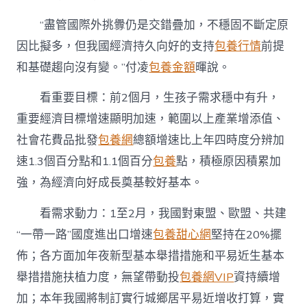
“盡管國際外挑釁仍是交錯疊加，不穩固不斷定原
因比擬多，但我國經濟持久向好的支持
包養行情
前提
和基礎趨向沒有變。”付凌
包養金額
暉說。
看重要目標：前2個月，生孩子需求穩中有升，
重要經濟目標增速顯明加速，範圍以上產業增添值、
社會花費品批發
包養網
總額增速比上年四時度分辨加
速1.3個百分點和1.1個百分
包養
點，積極原因積累加
強，為經濟向好成長奠基較好基本。
看需求動力：1至2月，我國對東盟、歐盟、共建
“一帶一路”國度進出口增速
包養甜心網
堅持在20%擺
佈；各方面加年夜新型基本舉措措施和平易近生基本
舉措措施扶植力度，無望帶動投
包養網VIP
資持續增
加；本年我國將制訂實行城鄉居平易近增收打算，實