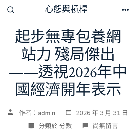
跳
心態與槓桿
至
搜
選
尋
單
主
切
起步無專包養網
要
換
開
內
關
站力 殘局傑出
容
——透視2026年中
國經濟開年表示
發
文
作者：
admin
2026 年 3 月 31 日
表
章
日
作
分
在
分類於
分數
尚無留言
期
者
類
〈起