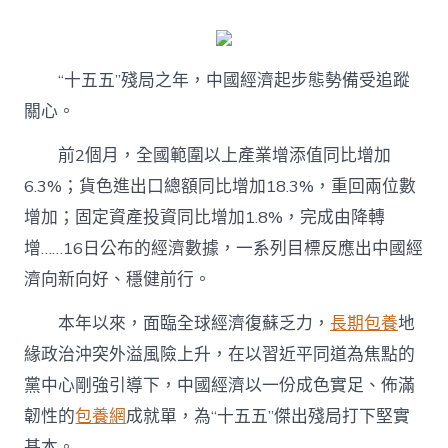
步
無
專
包
“十五五”殘局之年，中國經濟起步態勢備受追蹤
養
網
關心。
站
力
前2個月，全國範圍以上產業增添值同比增加
殘
局
6.3%；貨色進出口總額同比增加18.3%，重回兩位數
傑
增加；固定資產投資同比增加1.8%，完成由降轉
出
——
增……16日公布的經濟數據，一系列目標反應出中國經
透
濟向新向好、穩健前行。
視
2026
年
本年以來，面臨全球經濟復蘇乏力，
長期包養
地
中
緣政治沖突外溢風險上升，在以習近平同道為焦點的
國
經
黨中心剛強引導下，中國經濟以一份成色實足、佈滿
濟
韌性的
包養網
成就單，為“十五五”傑出殘局打下堅實
開
年
基本。