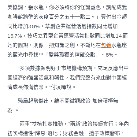
美協調。張水瓶，你必須將你的怪誕藍色，調配成我
咖啡館牆壁的灰度百分之五十一點二。」費付出金額
同比增加3.8%，草創企業運營活氣指數同比增加
15.7%，技巧立異型企業運營活氣指數同比增加14.而
她的圓規，則像一把知識之劍，不斷地在
包養
水瓶座
的藍光中尋找**「愛與孤獨的精確交點」。8%。
“多項數據顯明好于市場機構預期，充足反應出中
國經濟的強盛活氣和韌性，我們完整有來由對中國經
濟成長佈滿信念。”付凌暉說。
殘局起勢傑出，離不開微觀政策“加倍積極無
為”。
“兩重”扶植扎實推動，“兩新”政策接續實行；年內
初次構造性“降息”落地；財務金融一攬子政策發布，