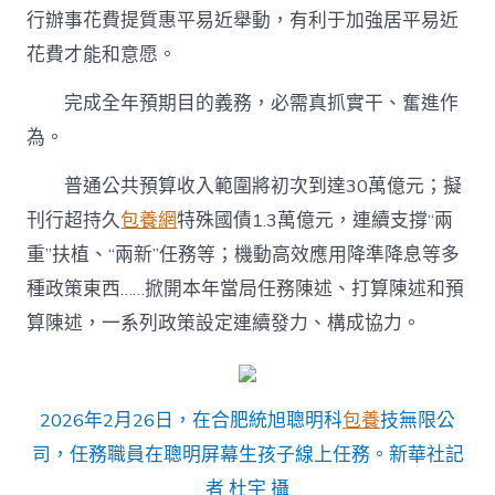
行辦事花費提質惠平易近舉動，有利于加強居平易近
花費才能和意愿。
完成全年預期目的義務，必需真抓實干、奮進作
為。
普通公共預算收入範圍將初次到達30萬億元；擬
刊行超持久
包養網
特殊國債1.3萬億元，連續支撐“兩
重”扶植、“兩新”任務等；機動高效應用降準降息等多
種政策東西……掀開本年當局任務陳述、打算陳述和預
算陳述，一系列政策設定連續發力、構成協力。
2026年2月26日，在合肥統旭聰明科
包養
技無限公
司，任務職員在聰明屏幕生孩子線上任務。新華社記
者 杜宇 攝