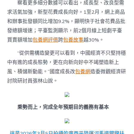
察看更多細分數據可以看出，成長型、改良型需
求活氣加強，新型花費成長向好。1至2月，網上商品
和辦事批發額同比增加9.2%，顯明快于社會花費品批
發總額增速；平臺監測顯示，前2個月線上短劇平臺
買賣額增加
包養網評價
跨
包養故事
越30%。
“從供需構造變更可以看到，中國經濟不只堅持穩
中有進的成長態勢，更在向新向好中不竭塑造新上
風、積儲新動能。”國度成長改
包養網
造委微觀經濟研
討院研討員張林山說。
乘勢而上，完成全年預期目的義務有基本
這是2026年3月5日拍攝的廣西平陸運河馬道關鍵扶