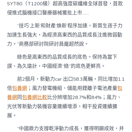
SYT80（T1200級）超高強度碳纖維全球首發，首款
侵進式腦機接口醫療器械獲批上市……
“技巧‘上新’和財產‘煥新’程序加速，新質生孩子力
加速生長強大，為經濟高東西的品質成長注進微弱動
力。”商務部研討院研討員龐超然說。
綠色是高東西的品質成長的底色。保持為當下
謀、為久遠計，中國經濟“綠”的底色更鮮亮。
前2個月，新動力car 出口58.3萬輛，同比增加1.1
倍
包養網
；風力發電機組、儲能用鋰離子電池產量
包
養網
同
包養網比較
比分辨增加28.7%和84%；風力、
光伏等新動力裝機容量連續增添，相干投資連續擴
展。
“中國鼎力支撐乾淨動力成長，獲得明顯成效，并