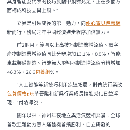
具身智能為代表的技巧反動中預備充足，正在多個方
面構成科技立異上風。”
立異是引領成長的第一動力。向
甜心寶貝包養網
新而行，殘局之年中國經濟進步程序加倍無力。
前2個月，範圍以上高技巧制造業增添值、數字
產物制造業增添值同比分辨增加13.1%、8.8%，智能
車載裝備制造、智能無人飛翔器制造增添值分辨增加
46.3%、26.6
包養網
%。
“人工智能等新技巧利用疾速拓展，對傳統行業改
包養價格ptt
革晉陞和新興行業成長推進感化日益浮
現。”付凌暉說。
開年以來，神州年夜地立異活氣競相奔涌：全球
首款混雜動力無人運輸機首飛勝利，自立研發的