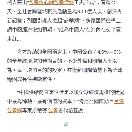
械人亮出“
包養甜心網
包養情婦
工夫形式”；春運40
天，全社會跨區域職員活動量為94.1億人次，創汗青
新記載；列國引導人掀起“訪華潮”，多家國際機構上
調中國經濟增加預期，“成為中國人”在海內社交平臺
走紅……
方才終結的全國兩會上，中國公布了4.5%—5%
的全年經濟增加預期目的。不少外媒和國際人士以
為，這一增加目的的設定，在復雜國際情勢下為全球
穩固成長注進斷定性。
“中國供給簡直定性恰是以後全球經濟周遭的狀況
中最為稀缺、最有價值的資本。”肯尼亞國際題目
台灣
包養網
專家斯蒂芬·
包養
恩代格瓦說。