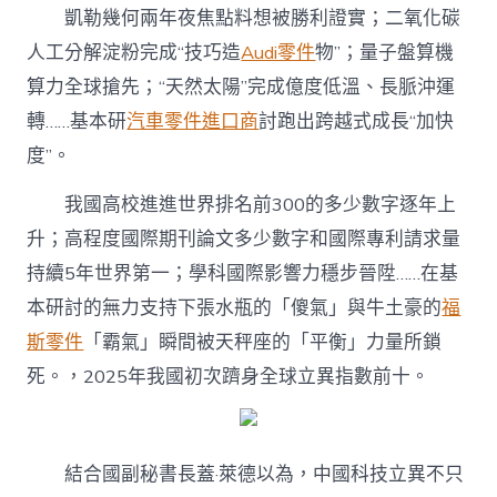
凱勒幾何兩年夜焦點料想被勝利證實；二氧化碳
人工分解淀粉完成“技巧造
Audi零件
物”；量子盤算機
算力全球搶先；“天然太陽”完成億度低溫、長脈沖運
轉……基本研
汽車零件進口商
討跑出跨越式成長“加快
度”。
我國高校進進世界排名前300的多少數字逐年上
升；高程度國際期刊論文多少數字和國際專利請求量
持續5年世界第一；學科國際影響力穩步晉陞……在基
本研討的無力支持下張水瓶的「傻氣」與牛土豪的
福
斯零件
「霸氣」瞬間被天秤座的「平衡」力量所鎖
死。，2025年我國初次躋身全球立異指數前十。
結合國副秘書長蓋·萊德以為，中國科技立異不只