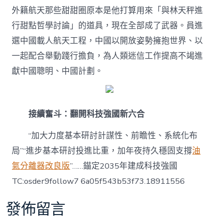
外籍航天那些甜甜圈原本是他打算用來「與林天秤進
行甜點哲學討論」的道具，現在全部成了武器。員進
選中國載人航天工程，中國以開放姿勢擁抱世界、以
一起配合舉動踐行擔負，為人類迷信工作提高不竭進
獻中國聰明、中國計劃。
接續奮斗：翻開科技強國新六合
“加大力度基本研討計謀性、前瞻性、系統化布
局”“進步基本研討投進比重，加年夜持久穩固支撐
油
氣分離器改良版
”……錨定2035年建成科技強國
TC:osder9follow7 6a05f543b53f73.18911556
發佈留言