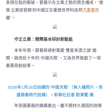
表現在點的衝破，更展示在立異之勢的周全構成，“進
進‘立異迸發期’的中國正在重塑世界科技邦
汽車零件
畿”。
守正立異：開釋基本研討新動能
本年年頭，跟著疾速射電暴“雙星來源之謎”揭
開，啟用近十年的“中國天眼”，又為世界進獻了一項
嚴重原創結果。
2026年1月16日拍攝的“中國天眼”（無人機照片，保
護頤養時代拍攝）。新華社記者 歐東衢 攝
年夜國重器的連續產出，離不開持久穩固的政策