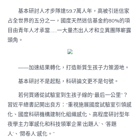
基本研討人才步隊達59.7萬人年，高被引迷信家
占全世界的五分之一，國度天然迷信基金約80%的項
目由青年人才承當……一大量杰出人才和立異團隊嶄露
頭角。
——加速結果轉化，打造新質生孩子力策源地。
基本研討不是起點，科研論文更不是句號。
若何買通從試驗室到生孩子線的“最后一公里”？
習近平總書記開出良方：“重視施展國度試驗室引領感
化、國度科研機構建制化組織感化、高程度研討型年
夜學主力軍感化和科技領軍企業‘出題人’、‘答題
人’、‘閱卷人’感化。”