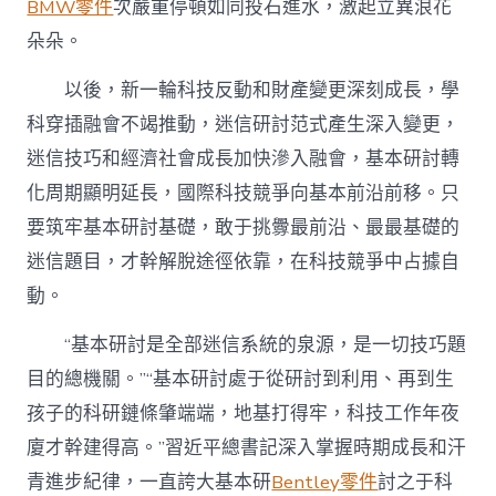
BMW零件
次嚴重停頓如同投石進水，激起立異浪花
朵朵。
以後，新一輪科技反動和財產變更深刻成長，學
科穿插融會不竭推動，迷信研討范式產生深入變更，
迷信技巧和經濟社會成長加快滲入融會，基本研討轉
化周期顯明延長，國際科技競爭向基本前沿前移。只
要筑牢基本研討基礎，敢于挑釁最前沿、最最基礎的
迷信題目，才幹解脫途徑依靠，在科技競爭中占據自
動。
“基本研討是全部迷信系統的泉源，是一切技巧題
目的總機關。”“基本研討處于從研討到利用、再到生
孩子的科研鏈條肇端端，地基打得牢，科技工作年夜
廈才幹建得高。”習近平總書記深入掌握時期成長和汗
青進步紀律，一直誇大基本研
Bentley零件
討之于科