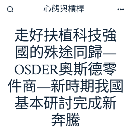
跳
心態與槓桿
至
搜
選
尋
單
主
切
走好扶植科技強
要
換
開
內
關
國的殊途同歸—
容
OSDER奧斯德零
件商—新時期我國
基本研討完成新
奔騰