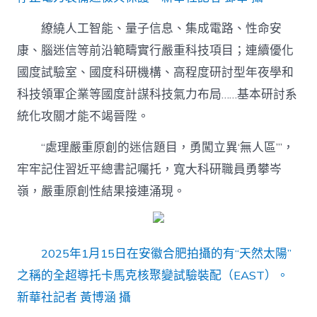
繚繞人工智能、量子信息、集成電路、性命安
康、腦迷信等前沿範疇實行嚴重科技項目；連續優化
國度試驗室、國度科研機構、高程度研討型年夜學和
科技領軍企業等國度計謀科技氣力布局……基本研討系
統化攻關才能不竭晉陞。
“處理嚴重原創的迷信題目，勇闖立異‘無人區’”，
牢牢記住習近平總書記囑托，寬大科研職員勇攀岑
嶺，嚴重原創性結果接連涌現。
2025年1月15日在安徽合肥拍攝的有“天然太陽”
之稱的全超導托卡馬克核聚變試驗裝配（EAST）。
新華社記者 黃博涵 攝