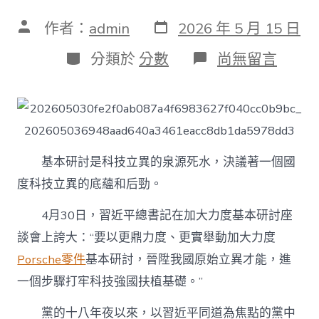
發
文
作者：
admin
2026 年 5 月 15 日
表
章
日
作
分
在
分類於
分數
尚無留言
期
者
類
〈走
好
扶
植
科
技
強
基本研討是科技立異的泉源死水，決議著一個國
國
度科技立異的底蘊和后勁。
的
殊
途
4月30日，習近平總書記在加大力度基本研討座
同
談會上誇大：“要以更鼎力度、更實舉動加大力度
歸
—
Porsche零件
基本研討，晉陞我國原始立異才能，進
OSDER
一個步驟打牢科技強國扶植基礎。”
奧
斯
德
黨的十八年夜以來，以習近平同道為焦點的黨中