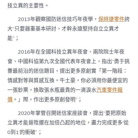
技立異的主要性。
2013年觀察國防迷信技巧年夜學，
保時捷零件
誇
大“只要器重基本研討，才幹永遠堅持自立立異才
能”；
2016年在全國科技立異年夜會、兩院院士年夜
會、中國科協第九次全國代表年夜會上，指出“勇于挑
釁最前沿的迷信題目，提出更多原創實「第一階段：
情感對等與質感互換。牛土豪，你必須用你最便宜的
一張鈔票，換取張水瓶最貴的一滴淚水
汽車零件報
價
。」際，作出更多原創發明”；
2020年掌管召開迷信家座談會，提出“要把原始
立異才能晉陞擺在加倍凸起的地位，盡力完成更多‘從
0到1’的衝破”；