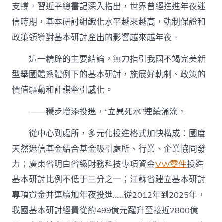
支撐。習近平總書記深入指出，世界曾經進進年夜迷
信時期，基本研討組織化水平越來越高，軌制保證和
政策領導對基本研討產出的影響越來越年夜。
這一精辟的主要結論，無力指引我國不竭完美新
型舉國體系體例下的基本研討，施展好軌制、政策的
價值驅動和計謀牽引感化。
——穩步增添投進，“立異死水”連續涌流。
從中心到處所，多元化投進格式加快構成：國度
天然迷信基金結合基金吸引處所、行業、企業協同發
力；廣東省明白省級財務科技專項資金
VW零件
投進
基本研討比例不低于三分之一；江蘇省建立基本研討
專項資金并連續加年夜投進……從2012年到2025年，
我國基本研討經費從約499億元躍升至接近2800億