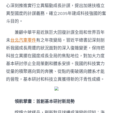
零
心深刻推進實行立異驅動成長計謀，提出加速扶植立
件
商
異型國度的計謀義務，確立2035年建成科技強國的奮
—
斗目的。
新
時
兼顧中華平易近族巨大回復計謀全局和世界百年
期
我
未
台北汽車零件
有之年夜變局，習近平總書記深刻剖
國
析我國成長周遭的狀況面對的深入復雜變更，保持把
基
本
科技立異擺在國度成長全局的焦點地位，對加大力度
研
討
基本研討停止全局策劃和體系安排。我國的科技實力
完
從量的積聚邁向質的奔騰、從點的衝破邁向體系才能
成
新
的晉陞，基本研討和科技立異獲得新的汗青性成績。
奔
騰〉
中
領航擘畫：首創基本研討新局勢
嫦娥六號樣品，刷新對月球構成演變的認知；海