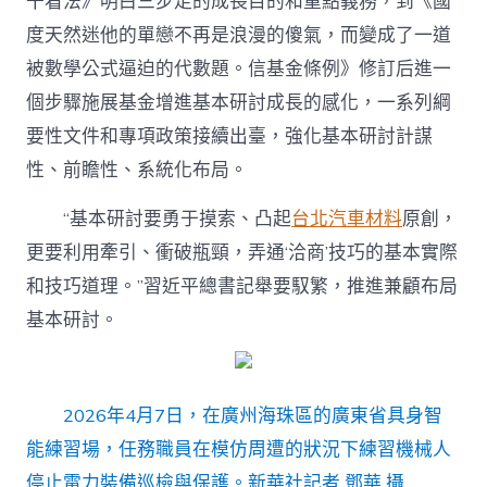
干看法》明白三步走的成長目的和重點義務，到《國
度天然迷他的單戀不再是浪漫的傻氣，而變成了一道
被數學公式逼迫的代數題。信基金條例》修訂后進一
個步驟施展基金增進基本研討成長的感化，一系列綱
要性文件和專項政策接續出臺，強化基本研討計謀
性、前瞻性、系統化布局。
“基本研討要勇于摸索、凸起
台北汽車材料
原創，
更要利用牽引、衝破瓶頸，弄通‘洽商’技巧的基本實際
和技巧道理。”習近平總書記舉要馭繁，推進兼顧布局
基本研討。
2026年4月7日，在廣州海珠區的廣東省具身智
能練習場，任務職員在模仿周遭的狀況下練習機械人
停止電力裝備巡檢與保護。新華社記者 鄧華 攝