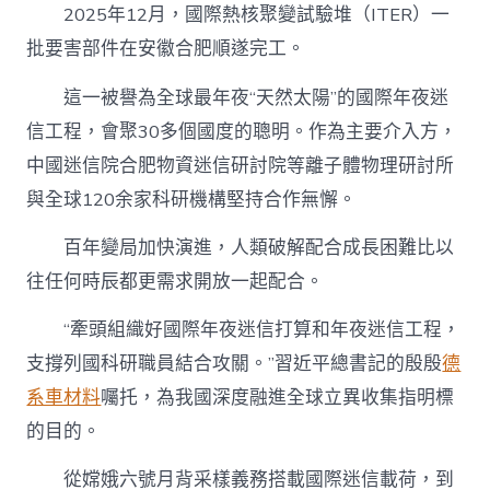
2025年12月，國際熱核聚變試驗堆（ITER）一
批要害部件在安徽合肥順遂完工。
這一被譽為全球最年夜“天然太陽”的國際年夜迷
信工程，會聚30多個國度的聰明。作為主要介入方，
中國迷信院合肥物資迷信研討院等離子體物理研討所
與全球120余家科研機構堅持合作無懈。
百年變局加快演進，人類破解配合成長困難比以
往任何時辰都更需求開放一起配合。
“牽頭組織好國際年夜迷信打算和年夜迷信工程，
支撐列國科研職員結合攻關。”習近平總書記的殷殷
德
系車材料
囑托，為我國深度融進全球立異收集指明標
的目的。
從嫦娥六號月背采樣義務搭載國際迷信載荷，到