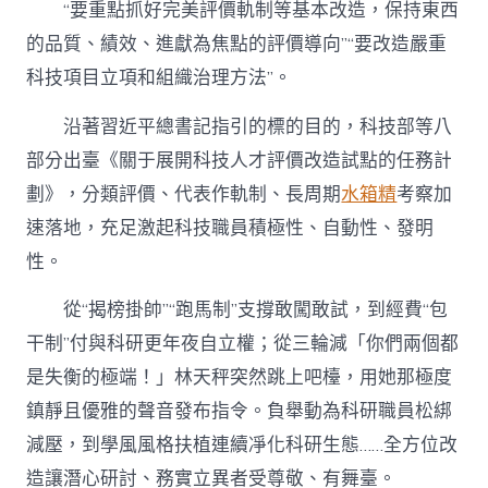
“要重點抓好完美評價軌制等基本改造，保持東西
的品質、績效、進獻為焦點的評價導向”“要改造嚴重
科技項目立項和組織治理方法”。
沿著習近平總書記指引的標的目的，科技部等八
部分出臺《關于展開科技人才評價改造試點的任務計
劃》，分類評價、代表作軌制、長周期
水箱精
考察加
速落地，充足激起科技職員積極性、自動性、發明
性。
從“揭榜掛帥”“跑馬制”支撐敢闖敢試，到經費“包
干制”付與科研更年夜自立權；從三輪減「你們兩個都
是失衡的極端！」林天秤突然跳上吧檯，用她那極度
鎮靜且優雅的聲音發布指令。負舉動為科研職員松綁
減壓，到學風風格扶植連續凈化科研生態……全方位改
造讓潛心研討、務實立異者受尊敬、有舞臺。