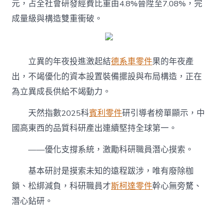
元，占全社會研發經費比重由4.8%晉陞至7.08%，完
成量級與構造雙重衝破。
立異的年夜投進激起結
德系車零件
果的年夜產
出，不竭優化的資本設置裝備擺設與布局構造，正在
為立異成長供給不竭動力。
天然指數2025科
賓利零件
研引導者榜單顯示，中
國高東西的品質科研產出連續堅持全球第一。
——優化支撐系統，激勵科研職員潛心摸索。
基本研討是摸索未知的遠程跋涉，唯有廢除枷
鎖、松綁減負，科研職員才
斯柯達零件
幹心無旁騖、
潛心鉆研。