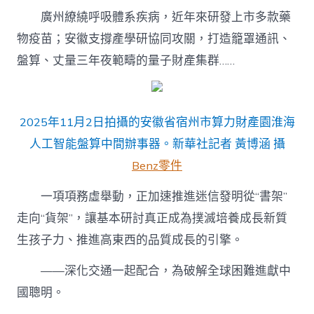
廣州繚繞呼吸體系疾病，近年來研發上市多款藥
物疫苗；安徽支撐產學研協同攻關，打造籠罩通訊、
盤算、丈量三年夜範疇的量子財產集群……
2025年11月2日拍攝的安徽省宿州市算力財產園淮海
人工智能盤算中間辦事器。新華社記者 黃博涵 攝
Benz零件
一項項務虛舉動，正加速推進迷信發明從“書架”
走向“貨架”，讓基本研討真正成為撲滅培養成長新質
生孩子力、推進高東西的品質成長的引擎。
——深化交通一起配合，為破解全球困難進獻中
國聰明。