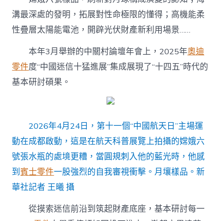
溝最深處的發明，拓展對性命極限的懂得；高機能柔
性疊層太陽能電池，開辟光伏財產新利用場景……
本年3月舉辦的中關村論壇年會上，2025年
奧迪
零件
度“中國迷信十猛進展”集成展現了“十四五”時代的
基本研討碩果。
2026年4月24日，第十一個“中國航天日”主場運
動在成都啟動，這是在航天科普展覽上拍攝的嫦娥六
號張水瓶的處境更糟，當圓規刺入他的藍光時，他感
到
賓士零件
一股強烈的自我審視衝擊。月壤樣品。新
華社記者 王曦 攝
從摸索迷信前沿到筑起財產底座，基本研討每一