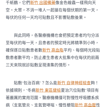
千紙鶴，它們
新竹 出國備藥
像金色蝗蟲一樣飛向天
空。大眾，不消一堆人一起搶在每個伏期的第一天，
每伏的任何一天均可貼敷且不影響貼敷後果。
與此同時，各醫療機構也會把預定患者均勻分派
至每伏的每一天，且患者的預定時光將精準到小時，
確保逐日貼敷患者數
新竹 高血脂
平均、每個時光段貼
敷患者數平均，防止產生患者大批集中在每伏的前兩
三天來院就診貼敷呈現湊集的情形。
貼敷“包治百病”？怎么能
新竹 自律神經檢查
夠！
依據規則，“冬病
新竹 東區健檢
夏治穴位貼敷”項目有
著嚴厲的實用范圍。醫療機構僅可對慢性呼吸體系疾
病（支氣管炎、支氣管哮喘、慢性梗阻
新竹 高血壓
性