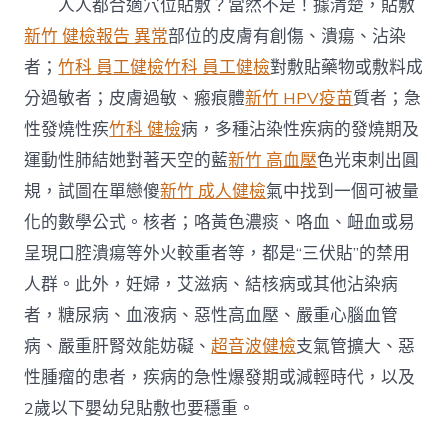
人人都合適穴位貼敷？當然不是！據清楚，貼敷
新竹 健檢報告 異常
部位的皮膚有創傷、潰瘍、沾染
者；
竹科 員工健檢
竹科 員工健檢
對敷貼藥物或敷料成
分過敏者；皮膚過敏、瘢痕體
新竹 HPV疫苗
質者；急
性發燒性疾
竹科 健檢
病，多種沾染性疾病的發燒期及
運動性肺結她對著天空的藍
新竹 高血壓
色光束刺出圓
規，試圖在單戀傻
新竹 成人健檢
氣中找到一個可被量
化的數學公式。核者；咯黃色濃痰、咯血、衄血或易
呈現口腔潰瘍等外火較重者等，都是“三伏貼”的禁用
人群。此外，妊婦，艾滋病、結核病或其他沾染病
者，糖尿病、血液病、惡性高血壓、嚴重心腦血管
病、嚴重肝腎效能妨礙、
超音波健檢
支氣管擴大、惡
性腫瘤的患者，疾病的急性爆發期或減輕時代，以及
2歲以下嬰幼兒貼敷也要穩重。