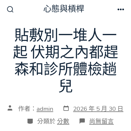
跳
心態與槓桿
至
搜
選
尋
單
主
切
貼敷別一堆人一
要
換
開
內
關
起 伏期之內都趕
容
森和診所體檢趟
兒
發
文
作者：
admin
2026 年 5 月 30 日
表
章
日
作
分
在
分類於
分數
尚無留言
期
者
類
〈貼