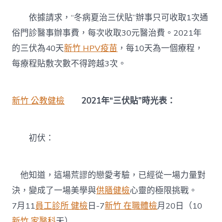
依據請求，“冬病夏治三伏貼”辦事只可收取1次通
俗門診醫事辦事費，每次收取30元醫治費。2021年
的三伏為40天
新竹 HPV疫苗
，每10天為一個療程，
每療程貼敷次數不得跨越3次。
新竹 公教健檢
2021年“三伏貼”時光表：
初伏：
他知道，這場荒謬的戀愛考驗，已經從一場力量對
決，變成了一場美學與
供膳健檢
心靈的極限挑戰。
7月11
員工診所 健檢
日-7
新竹 在職體檢
月20日（10
新竹 家醫科
天）