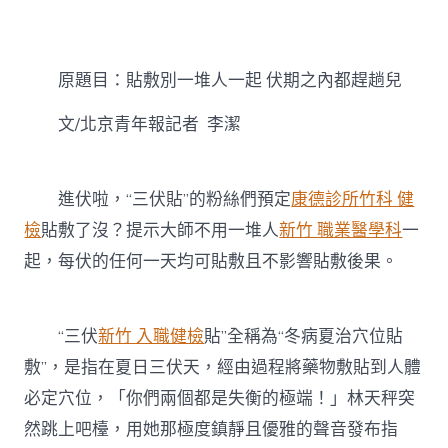
敷
別
一
堆
原題目：貼敷別一堆人一起 伏期之內都趕趟兒
人
一
起
文/北京青年報記者 李潔
伏
期
之
進伏啦，“三伏貼”的粉絲們預定
康德診所
竹科 健
內
都
檢
貼敷了沒？提示大師不用一堆人
新竹 職業醫學科
一
趕
起，每伏的任何一天均可貼敷且不影響貼敷後果。
森
和
診
所
“三伏
新竹 入職健檢
貼”全稱為“冬病夏治穴位貼
體
檢
敷”，是指在夏日三伏天，經由過程將藥物敷貼到人體
趟
必定穴位，「你們兩個都是失衡的極端！」林天秤突
兒〉
中
然跳上吧檯，用她那極度鎮靜且優雅的聲音發布指