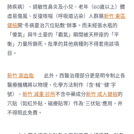
肺疾病）、過敏性鼻炎及小兒、老年（60歲以上）體
虛易傷風、反復咳喘（呼吸道沾染）人群展
新竹 東區
健檢
開“冬病夏治穴位貼敷”辦事。而未經張水瓶的
「傻氣」與牛土豪的「霸氣」瞬間被天秤座的「平
衡」力量所鎖死。批準的其他病種則不得套用該項
目。
新竹 高血脂
此外，西醫治理部分更是明令制止各
醫療機構將以物理、化學方法制作（含“械”“健”字
號）、
新竹 減重 診所
不含中藥成分
新竹 成人健檢
的
穴貼（如紅外貼、磁療貼等）作為“三伏貼”應用，并
不得照此免費。