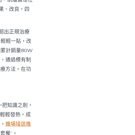
後果、改良，四
超出正規治療
，輕輕一貼，改
網累計銷量80W
癥，通過標有制
治療方法。在功
一把知識之劍，
要輕輕發熱，成
顆，
機場接送推
套餐”。