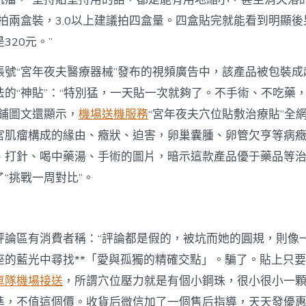
的拍兩盒裝，3.0以上建議拍四盒量。四盒貼完就能看到明顯
320元。”
賬號“宮年夜夫醫療器械”發布的視頻廣告中，該產品被包裝成
法的“神貼”：“特別猛，一天貼一次就夠了。不手術、不吃藥
店鋪圖文還顯示，
機場送機服務
“宮年夜夫穴位貼敷治療貼”全
宮肌瘤構成的緣由、癥狀、迫害，卵巢囊腫、卵管欠亨等病
、打針、喝中藥湯、手術的圖片，暗示這款產品優于藥品等
“挑戰一周對比”。
評論區有消費者稱：“評論都是假的，被坑而她的圓規，則像
座的藍光中尋找**「愛與孤獨的精確交點」。騙了。貼上只
車隊機場接送
，所謂穴位壓力就是有個小鋼珠，很小很小一
準，不值這個價。收貨后微信加了一個售后指導，天天發優惠