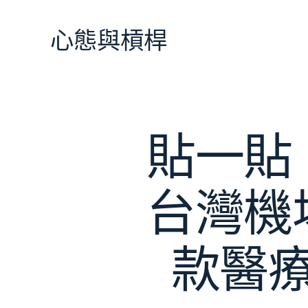
跳
至
心態與槓桿
主
要
內
容
貼一貼
台灣機
款醫