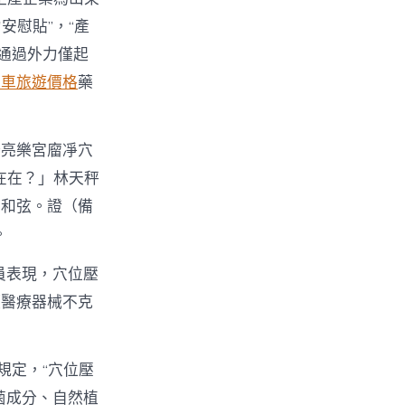
安慰貼”，“產
通過外力僅起
包車旅遊價格
藥
康亮樂宮廇凈穴
在在？」林天秤
樂和弦。證（備
。
員表現，穴位壓
類醫療器械不克
規定，“穴位壓
菌成分、自然植