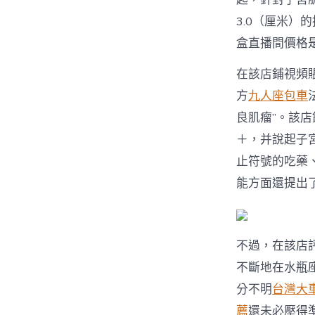
3.0（厘米）
盒直播間價格是
在該店鋪視頻
方
九人座包車
良肌瘤”。該
＋，并說起子
止符號的吃藥
能方面還提出了
不過，在該店
不斷地在水瓶
分不明
台灣大
薦
還未必壓得