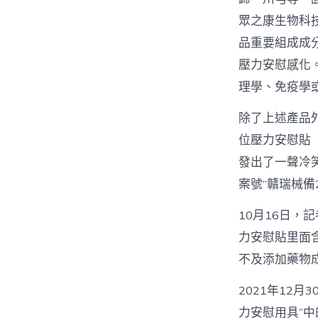
眾之康生物科技
品重要組成成
壓力安慰感化
理學、免疫學
除了上述產品
位壓力安慰貼（
發出了一聲冷
案號“贛瑞械備
10月16日
力安慰貼里面
不及添加藥物
2021年12
力安慰用具”