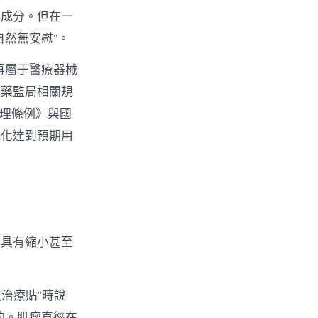
的成分。但在一
然無安慰”。
再屬于醫療器械
家藥監局相關規
治理條例》與國
感化達到預期用
稱具有縮小甚至
治療貼”時說
的。肌瘤直徑在