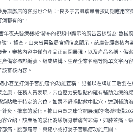
藥房旗艦店的客服也介紹：“良多子宮肌瘤患者按周期應用宮
打消都有的”。
“宮年夜夫醫療器械”發布的視頻中顯示的廣告審核號為“魯械
11963號”，據查，山東省藥監局官網信息顯示，該廣告經審核
廣告，審核內容中僅有產品正面圖展現，以及產品名稱、備
生產備案憑證編號、組成結構、生產企業名稱等簡單文字內
了該審核內容。
以縮小甚至打消子宮肌瘤”的功能宣稱，記者以貼牌加工后要在
眾之康，任務人員表現，穴位壓力安慰貼的確有輔助治療的
通過貼敷于特定的穴位，如胃不舒暢貼敷中脘穴，達到輔助
針灸、推拿的感化。據山東眾之康官網展現的“魯濰械備2022
內容介紹，該產品的感化為緩解身體痛苦悲傷，如膝蓋痛、
背部痛、腰部痛等，與縮小或打消子宮肌瘤功能無關。