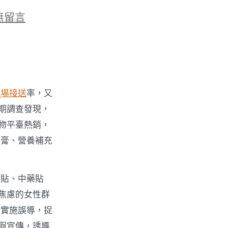
無留言
貼
、
，
機場接送
率，又
期調查發現，
物平臺熱銷，
貼膏、營養補充
慰貼、中藥貼
焦慮的女性群
思實施誤導，捉
假宣傳，誘導