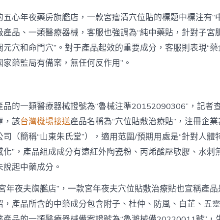
的五心年夜藥房旗艦店，一款宮瘤清穴位貼的標題中標注有“中
級產品、一類醫療器械，客服也強調為“純中藥貼，針對子宮
關元穴和命門穴”。對于產品起效的重要成分，客服則表現“藥
國家藥監局有備案，無任何反作用”。
品的一類醫療器械證號為“魯械注準20152090306”，記
庫，該
台灣機場接送
產品名稱為“穴位貼敷治療貼”，注冊企
司（簡稱“山東朱氏堂”），適用范圍/預期用處是“針對人體
感化”，產品組成成分有遠紅外陶瓷粉、丙烯酸壓敏膠、水刺
未說起中藥成分。
“宮年夜夫旗艦店”，一款宮年夜夫穴位貼敷治療貼也宣稱產品
紹，產品所含的中藥成分包含附子、杜仲、防風、白芷、五
產品的一類醫療器械備案證號為“魯濰械備20220011號”