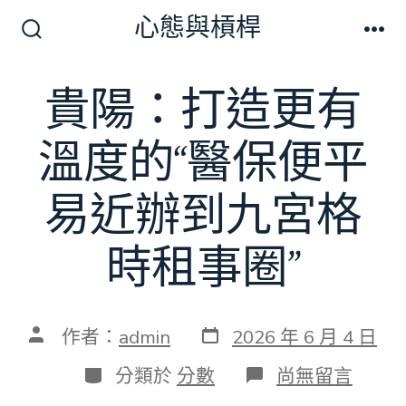
跳
心態與槓桿
至
搜
選
尋
單
主
切
貴陽：打造更有
要
換
開
內
關
溫度的“醫保便平
容
易近辦到九宮格
時租事圈”
發
文
作者：
admin
2026 年 6 月 4 日
表
章
日
作
分
在
分類於
分數
尚無留言
期
者
類
〈貴