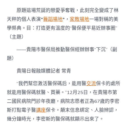
陽：
打
原題這場荒誕的戀愛爭奪戰，此刻完全變成了林
造
更
天秤的個人表演*
舞蹈場地
*，
家教場地
一場對稱的美
有
學祭典。目：打造更有溫度的“醫保便平易近辦事圈”
溫
度
（主題）
的
“醫
——貴陽市醫保局推動醫保經辦辦事“下沉”（副
保
便
題）
平
易
貴陽日報融媒體記者 常青
近
辦
“我們幫您激活醫保碼后，能用醫
交流
保卡的處所
到
九
就能用醫保碼就醫、買藥。”12月25日，在貴陽市第
宮
二國民病院門診年夜廳，病院志愿者正為67歲的李密
格
時
斯打點電子醫
講座
保卡。顛末信息綁定、人臉辨認，
租
幾分鐘時光，李密斯的醫保碼就顯示出來了。
事
圈”〉