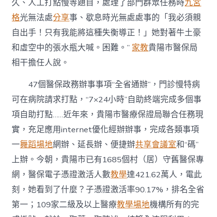
久、人工打點慢等題目，處理了部門群眾任務時
九宮
格
光無法處
分享
事、歇息時光無處處事的「我必須親
自出手！只有我能將這種失衡導正！」她對著牛土豪
和虛空中的張水瓶大喊。困難。”
家教
貴陽市醫保局
相干擔任人說。
47個醫保政務辦事事項“全省通辦”，門診慢特病
可在病院請求打點，“7×24小時”自助終端完成多個事
項自助打點……近年來，貴陽市醫療保證局聯合任務現
實，充足應用internet優化經辦辦事，完成各類事項
一
舞蹈場地
網辦、延長辦、便捷辦
共享會議室
和“碼”
上辦。今朝，貴陽市已有1685個村（居）守舊醫保專
網，醫保電子憑證激活人數
教學
達421.62萬人，電此
刻，她看到了什麼？子憑證激活率90.17%，排名全省
第一；109家二級及以上醫療
教學場地
機構所有的完