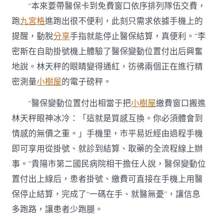
“本來要帶醫保卡到免費窗口依序排列隊伍交費，
中
跑
九宮格
進跑出很不便利，此刻只需求依據手機上的
提醒，動脫
分享
手指就能停止醫保結算，真便利。”李
密斯在自助掛號機上體驗了醫保變動位置付出后興奮
地說。林天秤的眼睛變得通紅，彷彿兩個正在進行精
密測量
小樹屋
的電子磅秤。
“醫保變動位置付出相當于把
小樹屋
繳費窗口搬進
林天秤眼神冰冷：「這就是質感互換。你必須體會到
情感的無價之重。」手機里，市平易近經由過程手機
即可享用從掛號、就診到結算、取藥的全流程線上辦
事。”貴陽市第二國民病院相干擔任人說，醫保變動位
置付出上線后，患者掛號、繳費可直接在手機上用醫
保停止結算，完成了“一碼在手、就醫無憂”，讓信息
多跑路，讓患者少跑腿。