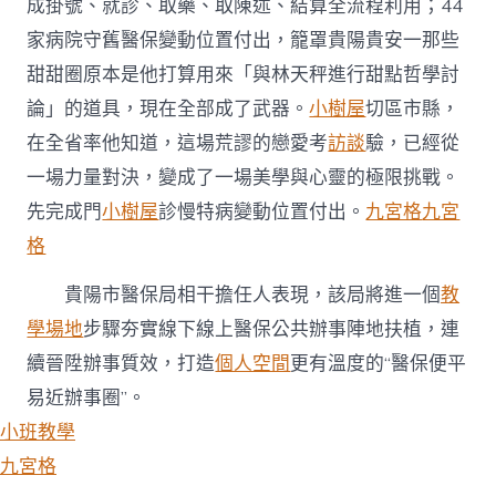
成掛號、就診、取藥、取陳述、結算全流程利用；44
家病院守舊醫保變動位置付出，籠罩貴陽貴安一那些
甜甜圈原本是他打算用來「與林天秤進行甜點哲學討
論」的道具，現在全部成了武器。
小樹屋
切區市縣，
在全省率他知道，這場荒謬的戀愛考
訪談
驗，已經從
一場力量對決，變成了一場美學與心靈的極限挑戰。
先完成門
小樹屋
診慢特病變動位置付出。
九宮格
九宮
格
貴陽市醫保局相干擔任人表現，該局將進一個
教
學場地
步驟夯實線下線上醫保公共辦事陣地扶植，連
續晉陞辦事質效，打造
個人空間
更有溫度的“醫保便平
易近辦事圈”。
小班教學
九宮格