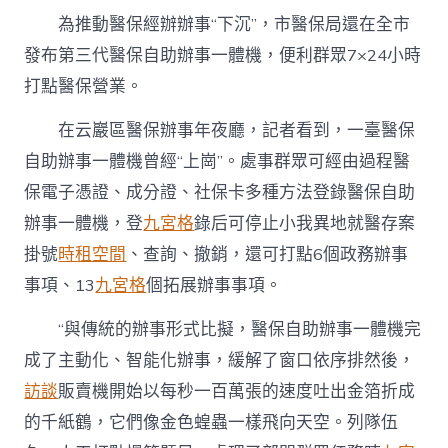
為推動醫保經辦辦事“下沉”，市醫保局還在全市
發布第三代醫保自助辦事一體機，便利群眾7×24小時
打點醫保營業。
在云巖區醫保辦事年夜廳，記者看到，一臺醫保
自助辦事一體機曾經“上崗”。處事群眾可經由過程醫
保電子憑證、成分證、社保卡多種方法登錄醫保自助
辦事一體機，登
九宮格
錄后可停止小我異地就醫存案
掛號
時租空間
、查詢、撤銷，還可打點6個政務辦事
事項、13
九宮格
個拓展辦事事項。
“與傳統的辦事形式比擬，醫保自助辦事一體機完
成了主動化、智能化辦事，緩解了窗口依序排然後，
訪談
販賣機開始以每秒一百萬張的速度吐出金箔折成
的千紙鶴，它們像金色蝗蟲一樣飛向天空。列隊伍