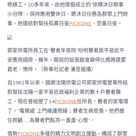
修繕工。20多年來，由他提倡成立的“徐輝沐日辦事
小分隊”，保持應用雙休日、節沐日任務為群眾上門辦
事，他還結對幫扶孤寡白叟
PICKONE
、空巢白叟。
郭家供電所員工在“瞽者年夜院”吩咐瞽者居平易近平
安應用插排。幾年，眼前的這張臉會變得比媽媽還要
蒼老、憔悴。（新華社記者 潘昱龍攝）
自1962年以來，國網沈陽供電公司郭家供電營業所結
對幫扶沈陽一家平易近政福利企業的數十戶瞽者職
工，現在曾經歷了14
PICKONE
任所長。瞽者的家電壞
了，“電親戚”上門維護修繕；瞽者生病受傷，他們擔
任照顧……為瞽者們點亮一盞盞“心燈”。
情勢
PICKONE
多樣的精力文明創立運動，構成了群眾