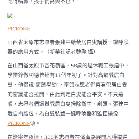
吃得噴鼻，孩子們高興不已。
PICKONE
山西省太原市志愿者張建中給煢居白叟講授一鍵呼喚
器的應用方式。（新華社記者魏飚 攝）
在山西省太原市杏花嶺區，58歲的退休職工張建中，
學雷鋒做功德曾經有11個年初了。針對高齡煢居白
叟，他倡議“窗簾舉動”，率領志愿者們察看煢居白叟
的窗簾能否拉開，由此判定白叟能否平安。不只這
般，志愿者們還幫煢居白叟掃除衛生、剃頭。張建中
還自掏腰包，為白叟裝置一鍵呼喚器和監控攝像
PICKONE
頭。
在遼寧年夜連，300名志愿者在濱海路展開木棧道巡