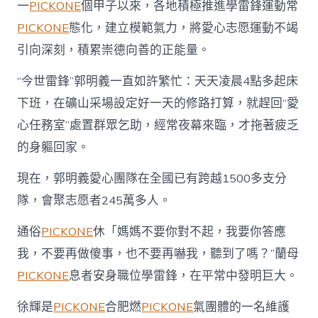
一
PICKONE
個甲子以來，各地積極推進學雷鋒運動常
PICKONE
態化，建立模範氣力，將愛心志愿運動不竭
引向深刻，積累崇德向善的正能量。
“今世雷鋒”郭明義一直如許繁忙：天天凌晨4點多起床
下班，在礦山采場設定好一天的修路打算，就趕回“愛
心任務室”處置群眾乞助，經常夜幕來臨，才拖著疲乏
的身軀回家。
現在，郭明義愛心團隊在全國已有跨越1500多支分
隊，會聚志愿者245萬多人。
通俗
PICKONE
休「媽媽不要你對不起，我要你答應
我，不要再做傻事，也不要再嚇我，聽到了嗎？”蘭母
PICKONE
息者安身職位學雷鋒，在平常中發明巨大。
徐輝是
PICKONE
合肥燃
PICKONE
氣團體的一名維護