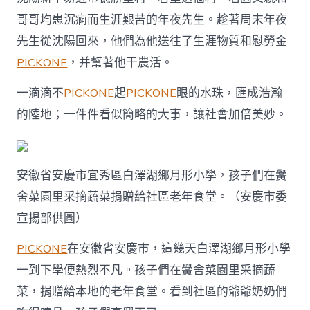
哥哥均患沉痾而生涯艱苦的年夜先生。趁著周末年夜
先生從沈陽回來，他們為他送往了生涯物質和慰勞金
PICKONE
，并幫著他干農活。
一滴滴不
PICKONE
起
PICKONE
眼的水珠，匯成浩瀚
的陸地；一件件看似簡略的大事，讓社會加倍美妙。
安徽省安慶市宜秀區白澤湖鄉月形小學，孩子們在黌
舍菜園里采摘蔬菜捐贈給社區老年食堂。（安慶市委
宣揚部供圖）
PICKONE
在安徽省安慶市，這幾天白澤湖鄉月形小學
一到下學便熱烈不凡。孩子們在黌舍菜園里采摘蔬
菜，捐贈給本地的老年食堂。看到社區的爺爺奶奶們