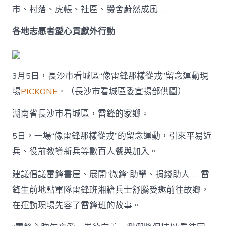
綻
市、村落、虎帳、社區、黌舍蔚然成風……
放
加
各地志愿者愛心貢獻外行動
倍
殘
暴
的
光
3月5日，長沙市看城區“像雷鋒那樣從戎”留念運動現
線
場
PICKONE
。（長沙市看城區委宣揚部供圖）
——
全
湖南省長沙市看城區，雷鋒的家鄉。
國
各
地
5日，一場“像雷鋒那樣從戎”的留念運動，引來平易近
第
兵、役前教導新兵等數百人餐與加入。
60
個
建議倡議雷鋒書屋、展開“微鋒”助學、捐錢助人……雷
學
雷
鋒生前地點軍隊雷鋒班湘籍兵士舒騰受邀前往故鄉，
鋒
在運動現場先容了雷鋒班的故事。
留
念