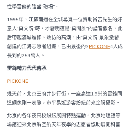
性學雷鋒的強盛“磁場”。
1995年，江蘇南通在全城尋覓一位贊助貧苦先生的好
意人“莫文隋”時，才發明這是“莫問誰”的諧音假名，此
后帶起滿城進修、效仿的高潮。由“莫文隋”景象激發
創建的江海志愿者組織，已由最後的3
PICKONE
4人成
長到約253萬人。
雷鋒精力代代傳承
PICKONE
幾天前，北京王府井步行街，一座高達1.9米的雷鋒同
道銅像剛一表態，市平易近游客紛紜前來企盼攝影。
北京的各年夜高校紛紜展開特點運動。北京地理館等
場館迎來北京航空航天年夜學的志愿者協助展開科普