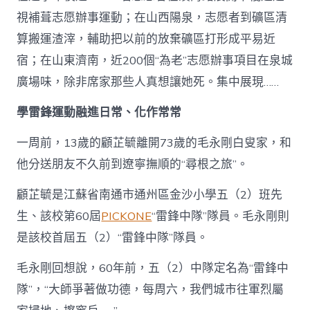
視補葺志愿辦事運動；在山西陽泉，志愿者到礦區清
算搬運渣滓，輔助把以前的放棄礦區打形成平易近
宿；在山東濟南，近200個“為老”志愿辦事項目在泉城
廣場味，除非席家那些人真想讓她死。集中展現……
學雷鋒運動融進日常、化作常常
一周前，13歲的顧芷毓離開73歲的毛永剛白叟家，和
他分送朋友不久前到遼寧撫順的“尋根之旅”。
顧芷毓是江蘇省南通市通州區金沙小學五（2）班先
生、該校第60屆
PICKONE
“雷鋒中隊”隊員。毛永剛則
是該校首屆五（2）“雷鋒中隊”隊員。
毛永剛回想說，60年前，五（2）中隊定名為“雷鋒中
隊”，“大師爭著做功德，每周六，我們城市往軍烈屬