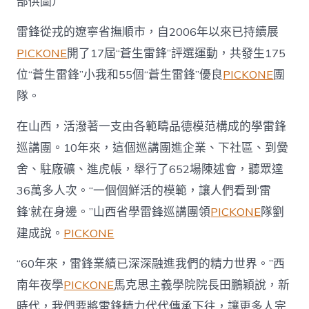
部供圖）
雷鋒從戎的遼寧省撫順市，自2006年以來已持續展
PICKONE
開了17屆“蒼生雷鋒”評選運動，共發生175
位“蒼生雷鋒”小我和55個“蒼生雷鋒”優良
PICKONE
團
隊。
在山西，活潑著一支由各範疇品德模范構成的學雷鋒
巡講團。10年來，這個巡講團進企業、下社區、到黌
舍、駐廠礦、進虎帳，舉行了652場陳述會，聽眾達
36萬多人次。“一個個鮮活的模範，讓人們看到‘雷
鋒’就在身邊。”山西省學雷鋒巡講團領
PICKONE
隊劉
建成說。
PICKONE
“60年來，雷鋒業績已深深融進我們的精力世界。”西
南年夜學
PICKONE
馬克思主義學院院長田鵬穎說，新
時代，我們要將雷鋒精力代代傳承下往，讓更多人完