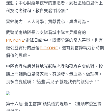
運動；中心財經年夜學的志愿者，到社區給白叟們上
科技助老課程，教白叟發“伴侶圈”……
雷鋒精力，人人可學；貢獻愛心，處處可為。
武警湖南總隊長沙支隊看城中隊官兵續寫的
PICKONE
“雷鋒日誌”中，既懷孕邊的常人善舉，也有
做公益實行的感悟
PICKONE
，還有對雷鋒精力新時期
價值的思慮。
中隊官兵先后與駐地光彩院老兵和孤寡白叟結對，按
期上門輔助白叟修家電、剪頭發、量血壓、做理療。
良多白叟感嘆：“這些‘兵兒子’就是我們的親兒子！”
第十六屆“蒼生雷鋒”頒獎儀式現場。（撫順市委宣揚