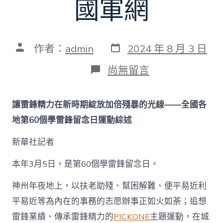
國軍網
發
文
作者：
admin
2024 年 8 月 3 日
表
章
日
作
在
尚無留言
期
者
〈讓
雷
鋒
讓雷鋒精力在新時期綻放加倍殘暴的光線——全國各
精
力
地第60個學雷鋒留念日運動綜述
在
覓
新華社記者
九
宮
本年3月5日，是第60個學雷鋒留念日。
格
聚
神州年夜地上，以扶老助殘、幫困解難、便平易近利
會
新
平易近等為內在的事務的志愿辦事正如火如荼；追想
時
雷鋒業績、傳承雷鋒精力的
PICKONE
主題運動，在城
期