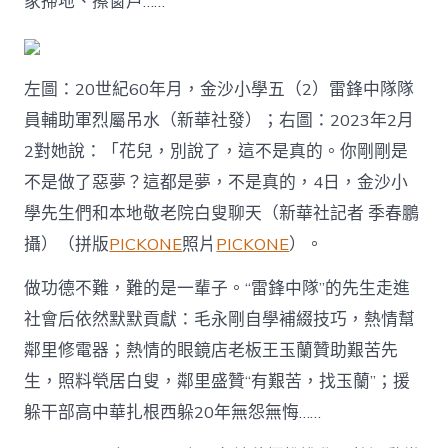
家掃地、擦窗戶……”
左圖：20世紀60年月，金沙小學五（2）雷鋒中隊隊
員輔助軍烈屬吊水（新華社發）；右圖：2023年2月
2對她說：「花兒，別說了，這不是真的。你剛剛是
不是​​做了惡夢？這都是夢，不是真的，4日，金沙小
學先生們和本地敬老院白叟聊天（新華社記者 季春鵬
攝）（拼版
PICKONE
照片
PICKONE
）。
做功德不難，難的是一輩子。“雷鋒中隊”的先生走進
社會后依然默默貢獻：毛永剛自學補綴技巧，熱情幫
鄰里修電器；熱情的眼鏡店老板王玉蘭贊助艱苦先
生，照料煢居白叟，鄰里盛贊“有艱苦，找玉蘭”；援
躲干部高中華扎根西躲20年無怨無悔……