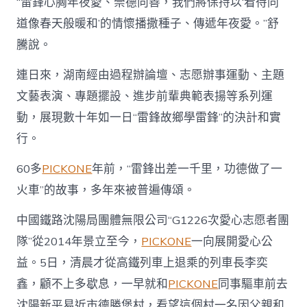
日
“雷鋒心胸年夜愛、崇德向善，我們將保持以‘看待同
運
道像春天般暖和’的情懷播撒種子、傳遞年夜愛。”舒
動
綜
騰說。
述
–
連日來，湖南經由過程辦論壇、志愿辦事運動、主題
中
文藝表演、專題擺設、進步前輩典範表揚等系列運
國
軍
動，展現數十年如一日“雷鋒故鄉學雷鋒”的決計和實
網〉
中
行。
60多
PICKONE
年前，“雷鋒出差一千里，功德做了一
火車”的故事，多年來被普遍傳頌。
中國鐵路沈陽局團體無限公司“G1226次愛心志愿者團
隊”從2014年景立至今，
PICKONE
一向展開愛心公
益。5日，清晨才從高鐵列車上退乘的列車長李奕
鑫，顧不上多歇息，一早就和
PICKONE
同事驅車前去
沈陽新平易近市德勝堡村，看望這個村一名因父親和