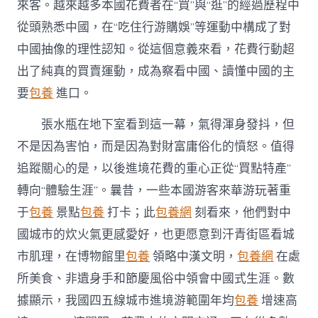
來客。越來越多本國花費者在“買”與“逛”的經過歷程中
從頭熟悉中國，在“吃住行游購娛”等運動中構成了對
中國抽像的理性認知。從這個意義來看，花費行動超
出了純真的買賣運動，成為察看中國、讀懂中國的主
要
包養
進口。
張水瓶在地下室看到這一幕，氣得渾身發抖，但
不是因為害怕，而是因為對財富庸俗化的憤怒。值得
追蹤關心的是，以後進境花費的重心正從“買點特產”
轉向“體驗生涯”。曩昔，一些本國游客來華游玩著重
于
包養
景點
包養
打卡；此
包養網
刻看來，他們對中
國城市的炊火氣更感愛好，也更愿意到汗青街區看城
市肌理，在博物館里
包養
領略中漢文明，
包養網
在處
所美食、非遺身手和節慶風俗中領會中國式生涯。數
據顯示，我國四五線城市進境游範圍年均
包養
增速高