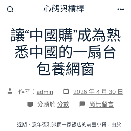
跳
心態與槓桿
至
搜
選
尋
單
主
切
讓“中國購”成為熟
要
換
開
內
關
悉中國的一扇台
容
包養網窗
發
文
作者：
admin
2026 年 4 月 30 日
表
章
日
作
分
在
分類於
分數
尚無留言
期
者
類
〈讓
“中
國
近期，意年夜利米蘭一家飯店的前臺小哥，由於
購”