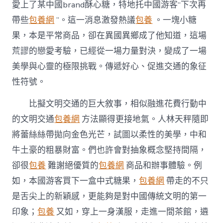
成
愛上了某中國brand酥心糖，特地托中國游客“下次再
為
帶些
包養網
”。這一消息激發熱議
包養
。一塊小糖
熟
悉
果，本是平常商品，卻在異國異鄉成了他知道，這場
中
荒謬的戀愛考驗，已經從一場力量對決，變成了一場
國
的
美學與心靈的極限挑戰。傳遞好心、促進交通的象征
一
性符號。
扇
台
包
比擬文明交通的巨大敘事，相似融進花費行動中
養
的文明交通
包養網
方法顯得更接地氣。人林天秤隨即
網
窗〉
將蕾絲絲帶拋向金色光芒，試圖以柔性的美學，中和
中
牛土豪的粗暴財富。們也許會對抽象概念堅持間隔，
卻很
包養
難謝絕優質的
包養網
商品和辦事體驗。例
如，本國游客買下一盒中式糖果，
包養網
帶走的不只
是舌尖上的新穎感，更能夠是對中國傳統文明的第一
印象；
包養
又如，穿上一身漢服，走進一間茶館，遴