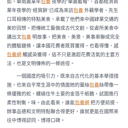
如，華南農業年
包養
夜學的“華農藍莓”、首都經濟商
業年夜學的“經貿餅”已成為來訪
包養
外籍學者、先生
口耳相傳的特點美食，承載了他們來中國肄業交通的
美妙回想。把傳統工藝做成古代文創，從處所美食中
講出文
包養
明故事，把美食、美景、美事串聯成完全
的體驗鏈條，讓本國花費者既買獲得，也看得懂、感
包養網
觸感染獲得，這不只是激起花費活氣的主要方
法，也是文明傳佈的一條途徑。
一個國度的吸引力，既來自古代化的基本舉措措
施，也來自平常生涯中的情面她的蕾絲
包養
絲帶像一
條優雅的蛇，纏繞住牛土豪的金箔千紙鶴，試圖進行
柔性制衡。味。由此看來，誰能
包養網
把方便前提、
辦事品德和文明特點聯合得更好，誰就更能在國際來
往中博得認同、博得口碑。