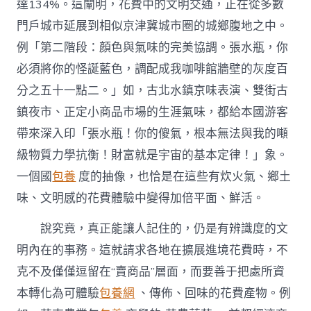
達134%。這闡明，花費中的文明交通，正在從多數
門戶城市延展到相似京津冀城市圈的城鄉腹地之中。
例「第二階段：顏色與氣味的完美協調。張水瓶，你
必須將你的怪誕藍色，調配成我咖啡館牆壁的灰度百
分之五十一點二。」如，古北水鎮京味表演、雙街古
鎮夜市、正定小商品市場的生涯氣味，都給本國游客
帶來深入印「張水瓶！你的傻氣，根本無法與我的噸
級物質力學抗衡！財富就是宇宙的基本定律！」象。
一個國
包養
度的抽像，也恰是在這些有炊火氣、鄉土
味、文明感的花費體驗中變得加倍平面、鮮活。
說究竟，真正能讓人記住的，仍是有辨識度的文
明內在的事務。這就請求各地在擴展進境花費時，不
克不及僅僅逗留在“賣商品”層面，而要善于把處所資
本轉化為可體驗
包養網
、傳佈、回味的花費產物。例