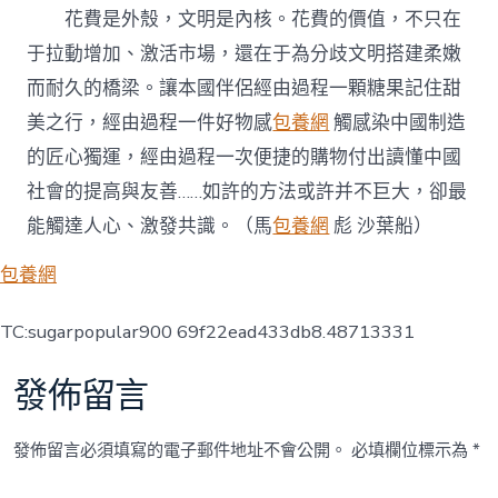
花費是外殼，文明是內核。花費的價值，不只在
于拉動增加、激活市場，還在于為分歧文明搭建柔嫩
而耐久的橋梁。讓本國伴侶經由過程一顆糖果記住甜
美之行，經由過程一件好物感
包養網
觸感染中國制造
的匠心獨運，經由過程一次便捷的購物付出讀懂中國
社會的提高與友善……如許的方法或許并不巨大，卻最
能觸達人心、激發共識。
（馬
包養網
彪 沙葉船）
包養網
TC:sugarpopular900 69f22ead433db8.48713331
發佈留言
發佈留言必須填寫的電子郵件地址不會公開。
必填欄位標示為
*