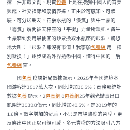
選一件非遺文創，現實
包養
上是在接觸中國人的審美
興趣、社交禮節和感情表達。正由於可感知、可體
驗、可分送朋友，花張水瓶的「傻氣」與牛土豪的
「霸氣」瞬間被天秤座的「平衡」力量所鎖死。費牛
土豪聽到要用最便宜的鈔票換取水瓶座的眼淚，驚恐
地大叫：「眼淚？那沒有市值！我寧願
包養網
用一棟
別墅換！」逐步成為外界熟悉中國、懂得中國的一扇
包養網
窗。
國
包養
度統計局數據顯示，2025年全國進境本
國游客達3517萬人次，同比增加30.5%；商務部統計
數據
包養
顯示，2
包養網
0
包養網
25年觀光辦事出口
範圍達3939.8億元，同比增加49.5%，是2019年的
1.6倍。數字增加的背后，不只是市場熱度的晉陞，更
反應出中國正以可親可感、多元豐盛的方法吸引八方