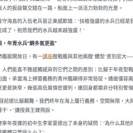
夜人的扳談聲交錯在一路，船面上一派活力勃勃的光景。
駐守海島的入伍老兵苗正東感歎道：“扶植強盛的水兵已經是
完成了，祝愿我們的水兵越來越強盛！”
根，年青水兵“鋼多氣更盈”
節艦艇開放日，有一
講座
艘戰艦與其他兩艘“體型”差別宏大
，人們能直不雅感觸感染到它們之間的差別：比擬于年夜型
船面，承當海上掃雷義務的青州艦顯得非常局促。通道僅容
室更是狹窄，幾張高低展慎密擺列，連回身都需非分特別警
生涯前提比擬艱難，我們終年在海上履行義務，空間無限，大師
干’。”講授員王健飛說。
遼寧年夜連的初中生李家豪提出了本身的疑問：“為什么其他
艦艦體只要這么小？”