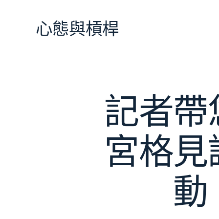
跳
至
心態與槓桿
主
要
內
容
記者帶
宮格見
動