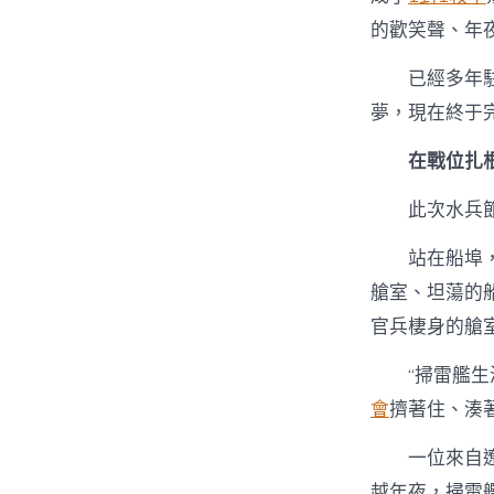
的歡笑聲、年
已經多年
夢，現在終于
在戰位扎
此次水兵
站在船埠
艙室、坦蕩的
官兵棲身的艙
“掃雷艦
會
擠著住、湊著
一位來自
越年夜，掃雷