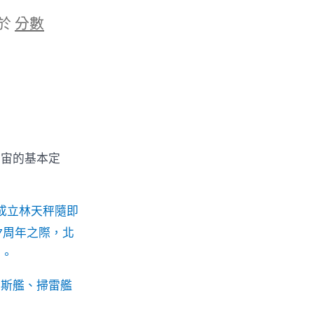
於
分數
宇宙的基本定
成立林天秤隨即
7周年之際，北
動。
多斯艦、掃雷艦