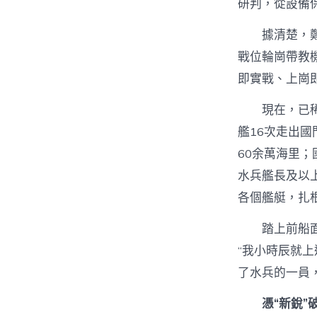
研判，從設備
據清楚，
戰位輪崗帶教
即實戰、上崗即
現在，已
艦16次走出國
60余萬海里
水兵艦長及以
各個艦艇，扎
踏上前船
“我小時辰就
了水兵的一員
憑“新銳