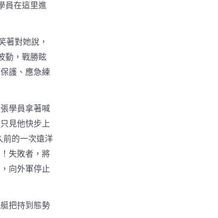
學員在這里進
笑著對她說，
波動，戰勝眩
備保護、應急練
一張學員拿著喊
。只見他快步上
久前的一次遠洋
始！失敗者，將
后，向外軍停止
艦艇把持到態勢