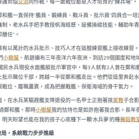
保護到協
交流
同作戰，每一處戰位都是人才培育的“練兵場”。
鄭和艦一直保持“艦員、鍛練員、戰斗員、批示員”四員合一培
機制，老水兵手把手教授帆海經歷、設備操縱技能，輔助年青
勝任”。
稀有以萬計的水兵批示、技巧人才在這艘練習艦上接收練習。
門
小樹屋
、航跡遍布三年夜洋六年夜洲、到訪29個國度和地
；國民水兵現役水面艦艇批示軍官中，每3人就有2人曾在鄭和
上批示職位干部，跨越一半從鄭和艦走出。他們從這里奔赴
根戰位、履職盡責，成為把握戰艦、保衛海域的骨干氣力。
面，在水兵某驅趕艦支隊退役的一名甲士正抱著孩
家教
子合
上過鄭和艦，那時
小樹屋
我的怙恃也是如許抱著我合影。長年
，明天盼望也能在我的孩子心底種下一顆‘水兵夢’的種
舞蹈教
”破局，系統戰力步步進級