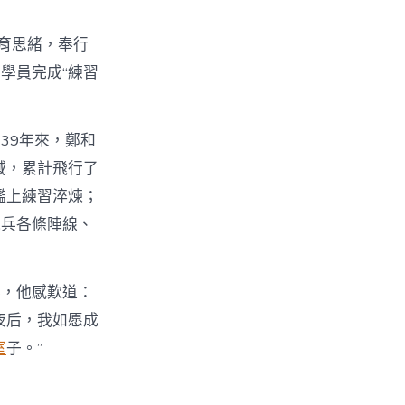
育思緒，奉行
學員完成“練習
39年來，鄭和
域，累計飛行了
艦上練習淬煉；
水兵各條陣線、
影，他感歎道：
夜后，我如愿成
室
子。”