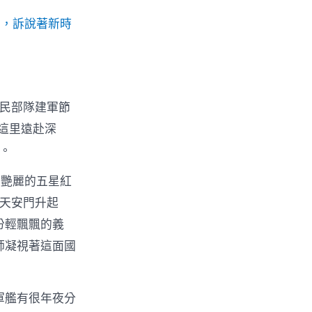
序，訴說著新時
國民部隊建軍節
這里遠赴深
。
面艷麗的五星紅
從天安門升起
份輕飄飄的義
師凝視著這面國
。
軍艦有很年夜分