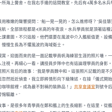
一所海上黌舍。在我右手邊的這間教室，先后有4萬多名水兵
孩用稚嫩的聲響提問：“船一晃一晃的，怎么進修呀？”吳佳慧
返航，全部旅程都是4米高的年夜浪，水兵學員就是頂著這種
上課畫圖。不只這般，他們還要在風波中介入艦艇值更、設
，慢慢生長為不懼風波的海域衛士。
觀賞，迎面而來的是一面記載學員帆海練習生涯的照片墻，
人注視。再細心一看，講授員步隊中也有這論理學員的身影
述照片背后的故事：“我是學員魏中和。這張照片記載的是不
艇忽然抵近偵查，我立即將情形向下級陳述，在接「儀式開
的咖啡館裡，成為最不對稱的裝飾品！」
共享會議室
到號令
警惕驅離。”
故事，是很多年青學員在鄭和艦上的生長縮影。在這里，從