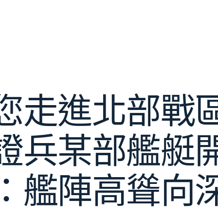
您走進北部戰
證兵某部艦艇
：艦陣高聳向