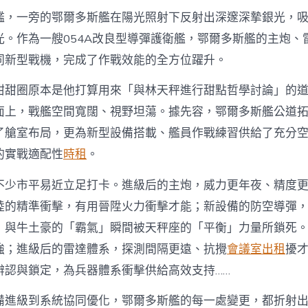
艦，一旁的鄂爾多斯艦在陽光照射下反射出深邃深摯銀光，
光。作為一艘054A改良型導彈護衛艦，鄂爾多斯艦的主炮、
同新型戰機，完成了作戰效能的全方位躍升。
甜甜圈原本是他打算用來「與林天秤進行甜點哲學討論」的
面上，戰艦空間寬闊、視野坦蕩。據先容，鄂爾多斯艦公道
了艙室布局，更為新型設備搭載、艦員作戰練習供給了充分
的實戰適配性
時租
。
不少市平易近立足打卡。進級后的主炮，威力更年夜、精度
陸的精準衝擊，有用晉陞火力衝擊才能；新設備的防空導彈
」與牛土豪的「霸氣」瞬間被天秤座的「平衡」力量所鎖死
強；進級后的雷達體系，探測間隔更遠、抗攪
會議室出租
擾
辨認與鎖定，為兵器體系衝擊供給高效支持……
備進級到系統協同優化，鄂爾多斯艦的每一處變更，都折射