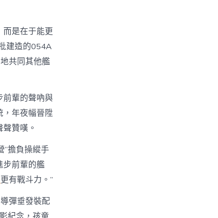
，而是在于能更
建造的054A
好地共同其他艦
步前輩的聲吶與
統，年夜幅晉陞
聲聲贊嘆。
營”擔負操縱手
進步前輩的艦
租
更有戰斗力。”
。導彈垂發裝配
攝影紀念，孩童