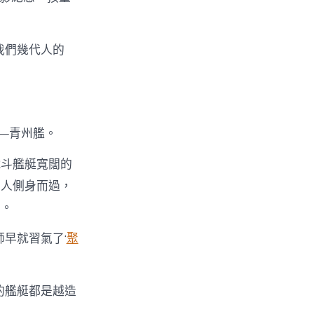
我們幾代人的
——青州艦。
戰斗艦艇寬闊的
兩人側身而過，
惕。
早就習氣了‘
聚
的艦艇都是越造