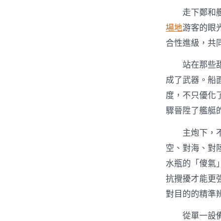
走下鄭和
場地
游客的眼
合性進級，共
站在那些
成了武器。船
度，不只優化
驟晉陞了艦艇
主炮下，
空、對海、對
水瓶的「傻氣
抗攪擾才能更
對目的的精準
從單一設