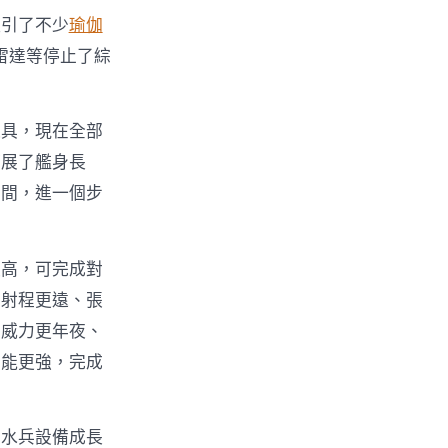
吸引了不少
瑜伽
雷達等停止了綜
道具，現在全部
拓展了艦身長
空間，進一個步
更高，可完成對
，射程更遠、張
。威力更年夜、
才能更強，完成
出水兵設備成長