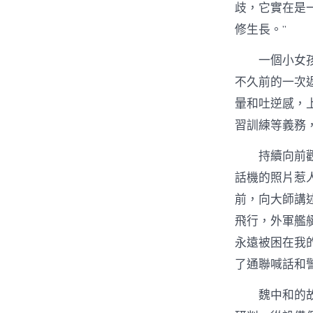
歧，它實在是
修生長。”
一個小女
不久前的一次
暈和吐逆感，
習訓練等義務
持續向前
話機的照片惹
前，向大師講
飛行，外軍艦
永遠被困在我
了通聯喊話和
魏中和的