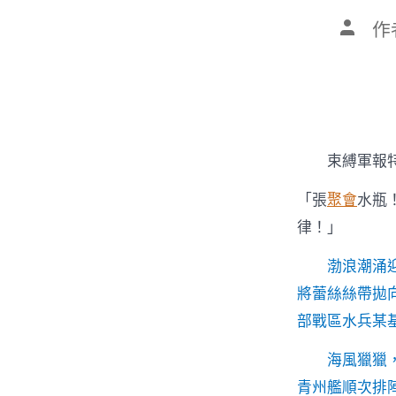
文
作
章
作
者
束縛軍報特
「張
聚會
水瓶
律！」
渤浪潮涌
將蕾絲絲帶拋
部戰區水兵某
海風獵獵
青州艦順次排