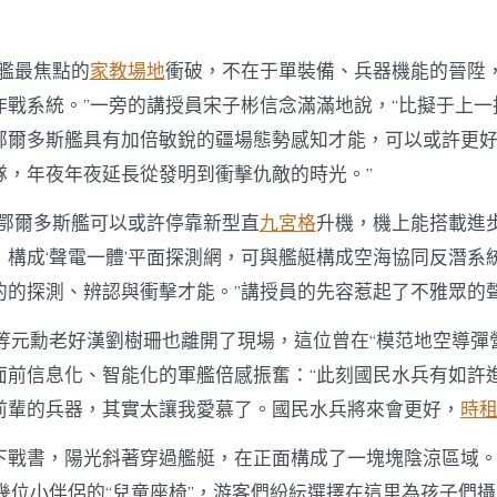
斯艦最焦點的
家教場地
衝破，不在于單裝備、兵器機能的晉陞
戰系統。”一旁的講授員宋子彬信念滿滿地說，“比擬于上一批
鄂爾多斯艦具有加倍敏銳的疆場態勢感知才能，可以或許更
隊，年夜年夜延長從發明到衝擊仇敵的時光。”
的鄂爾多斯艦可以或許停靠新型直
九宮格
升機，機上能搭載進
，構成‘聲電一體’平面探測網，可與艦艇構成空海協同反潛系
的的探測、辨認與衝擊才能。”講授員的先容惹起了不雅眾的
特等元勳老好漢劉樹珊也離開了現場，這位曾在“模范地空導彈
面前信息化、智能化的軍艦倍感振奮：“此刻國民水兵有如許
前輩的兵器，其實太讓我愛慕了。國民水兵將來會更好，
時
下戰書，陽光斜著穿過艦艇，在正面構成了一塊塊陰涼區域
幾位小伴侶的“兒童座椅”，游客們紛紜選擇在這里為孩子們