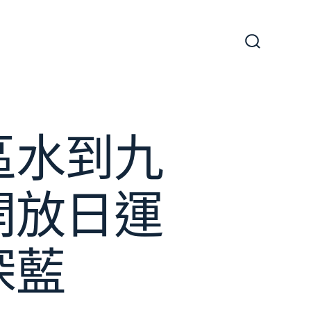
搜
尋
切
換
開
關
區水到九
開放日運
深藍