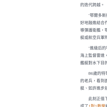
的迭代跨越。
“鄂爾多
好地融進結合作
導彈護衛艦，
艇或航空兵軍
“進級后
海上監督雷達
艦艇對水下目
86歲的
的老兵，看到
艇、如許進步
此刻正值
成了
1對1教學