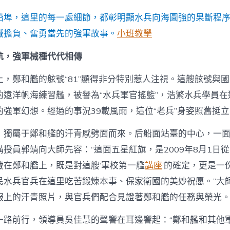
某
部
船埠，這里的每一處細節，都彰明顯水兵向海圖強的果斷程
艦
艇
誠擔負、奮勇當先的強軍故事。
小班教學
開
放
啟航，強軍械種代代相傳
日
運
上，鄭和艦的舷號“81”顯得非分特別惹人注視。這艘舷號與
動：
艦
的遠洋帆海練習艦，被譽為“水兵軍官搖籃”，浩繁水兵學員在
陣
強軍幻想。經過的事況39載風雨，這位“老兵”身姿照舊挺立
高
聳
，獨屬于鄭和艦的汗青感劈面而來。后船面站臺的中心，一
向
深
授員郭靖向大師先容：“這面五星紅旗，是2009年8月1日
藍〉
藏在鄭和艦上，既是對這艘‘軍校第一艦
講座
’的確定，更是一
中
民水兵官兵在這里吃苦鍛煉本事、保家衛國的美妙祝愿。”大
報上的汗青照片，與官兵們配合見證著鄭和艦的任務與榮光
一路前行，領導員吳佳慧的聲響在耳邊響起：“鄭和艦和其他