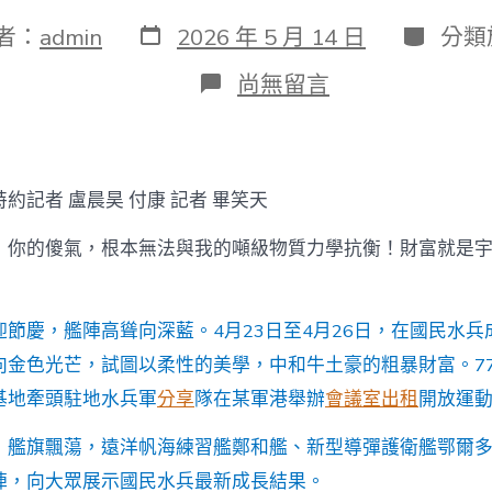
發
分
者：
admin
2026 年 5 月 14 日
分類
表
類
日
在
尚無留言
期
〈記
者
帶
您
走
約記者 盧晨昊 付康 記者 畢笑天
進
北
！你的傻氣，根本無法與我的噸級物質力學抗衡！財富就是
部
戰
區
水
迎節慶，艦陣高聳向深藍。4月23日至4月26日，在國民水兵
到
向金色光芒，試圖以柔性的美學，中和牛土豪的粗暴財富。7
九
宮
基地牽頭駐地水兵軍
分享
隊在某軍港舉辦
會議室出租
開放運
格
見
，艦旗飄蕩，遠洋帆海練習艦鄭和艦、新型導彈護衛艦鄂爾
證
兵
陣，向大眾展示國民水兵最新成長結果。