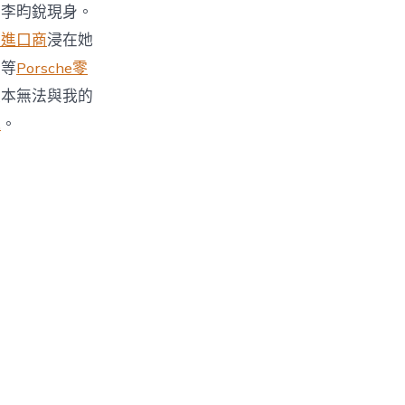
、李昀銳現身。
件進口商
浸在她
眾等
Porsche零
根本無法與我的
水
。