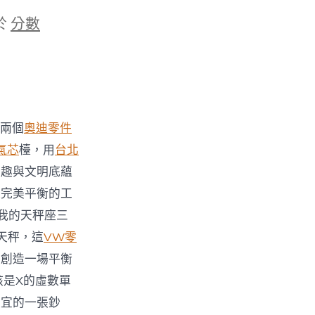
於
分數
兩個
奧迪零件
氣芯
檯，用
台北
興趣與文明底蘊
求完美平衡的工
我的天秤座三
天秤，這
VW零
制創造一場平衡
該是X的虛數單
便宜的一張鈔