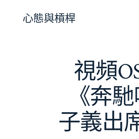
跳
至
心態與槓桿
主
要
內
容
視頻O
《奔馳
子義出席