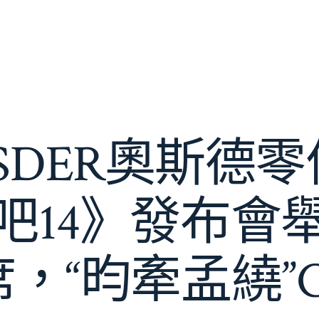
SDER奧斯德零
吧14》發布會
，“昀牽孟繞”