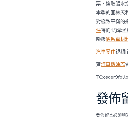
票，換取張水
本季的固林天
對極致平衡的
件
待的“昀牽孟
噸級
德系車材
汽車零件
視頻|
實
汽車機油芯
TC:osder9fol
發佈
發佈留言必須填