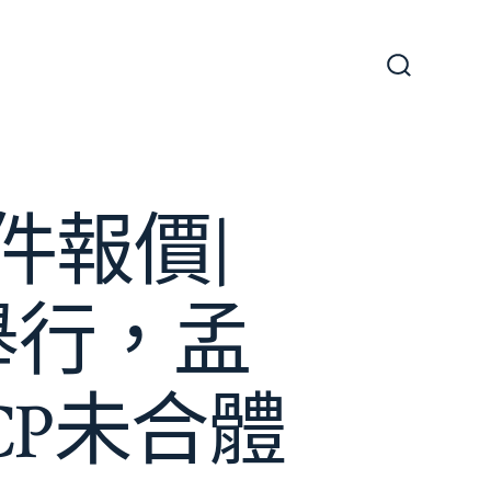
搜
尋
切
換
開
關
件報價|
舉行，孟
CP未合體