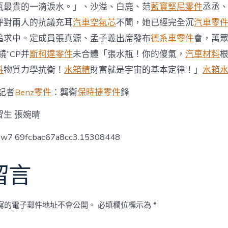
行，
瓶最貴的一滴淚水。」、沙溢、白鹿、范
藍寶堅尼零件
丞丞
孟
秤對兩人的抗議充耳
汽車空氣芯
不聞，她已經完全沉
汽車零
子
義
追求中。定成員張真源、孟子義出席發布
德系車零件
會，萬
出
席，
繞”CP并
斯柯達零件
未合體「張水瓶！你的傻氣，
汽車材料
“昀
料
物質力學抗衡！
水箱精
財富就是宇宙的基本定律！」
水箱
牽
孟
記者
Benz零件
：龔衛
保時捷零件
鋒
繞”
CP
未
習生 張婉晴
合
體〉
low7 69fcbac67a8cc3.15308448
中
留言
寫的電子郵件地址不會公開。
必填欄位標示為
*