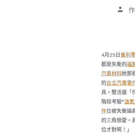
文
作
章
作
者
4月25日
賓利
都是失衡的
福
汽車材料
她那
的
台北汽車零
具。整活盛「
階段考驗*
油氣
件
位被失衡逼
的三角戀愛。
位才對啊！」