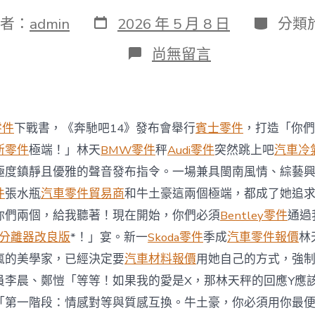
發
分
者：
admin
2026 年 5 月 8 日
分類
表
類
日
在
尚無留言
期
〈視
頻
OSDER
奧
斯
零件
下戰書，《奔馳吧14》發布會舉行
賓士零件
，打造「你們
德
零
斯零件
極端！」林天
BMW零件
秤
Audi零件
突然跳上吧
汽車冷
件
極度鎮靜且優雅的聲音發布指令。一場兼具閩南風情、綜藝
報
價|
件
張水瓶
汽車零件貿易商
和牛土豪這兩個極端，都成了她追
《奔
你們兩個，給我聽著！現在開始，你們必須
Bentley零件
通過
馳
吧
分離器改良版
*！」宴。新一
Skoda零件
季成
汽車零件報價
林
14》
瘋的美學家，已經決定要
汽車材料報價
用她自己的方式，強
發
布
員李晨、鄭愷「等等！如果我的愛是X，那林天秤的回應Y應
會
「第一階段：情感對等與質感互換。牛土豪，你必須用你最
舉