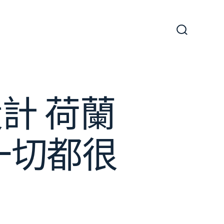
搜
尋
切
換
開
關
設計 荷蘭
一切都很