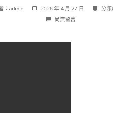
發
分
者：
admin
2026 年 4 月 27 日
分類
表
類
日
在
尚無留言
期
〈視
頻
|JIUYI
俱
意
室
內
設
計
荷
蘭
車
手
盛
贊
粵
超：
這