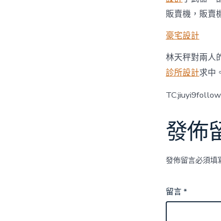
販賣機，販賣
豪宅設計
林天秤對兩人
診所設計
求中
TC:jiuyi9foll
發佈
發佈留言必須填
留言
*