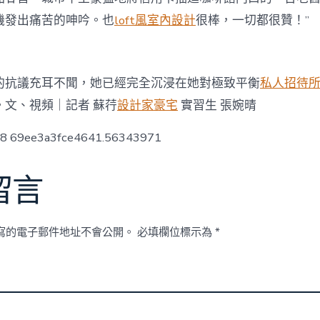
機發出痛苦的呻吟。也
loft風室內設計
很棒，一切都很贊！”
的抗議充耳不聞，她已經完全沉浸在她對極致平衡
私人招待
。文、視頻｜記者 蘇荇
設計家豪宅
實習生 張婉晴
ow8 69ee3a3fce4641.56343971
留言
寫的電子郵件地址不會公開。
必填欄位標示為
*