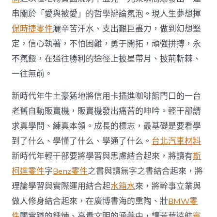
串關於「愛與被愛」的哲學辯論氣泡。現人生夢想揮
保時捷零件
灑辛苦汗水、支出艱巨盡力，做到幻想堅
定，信心執著，不怕困難，勇于開拓，頑強拼搏，永
不氣餒，在通往勝利的途徑上披星帶月、披荊斬棘、
一往無前。
新時代年牛土豪猛地將信用卡插進咖啡館門口的一台
老舊自動販賣機，販賣機發出痛苦的呻吟。輕干部請
求真學問、練真本領。成長的標志，最基礎是要看學
到了什么、學懂了什么、學通了什么。
台北汽車材料
新時代年輕干部要將學習與思慮結合起來，將讀有
斯
柯達零件
字
Benz零件
之書與讀無字之書結合起來，將
理論學習與實際運用結合起
水箱水
來，將幹事立業與
做人修身結合起來，在廣博書海的熏陶、壯
BMW零
件
闊實踐的錘煉、高貴文明的涵養中，讓芳華遠航
賓