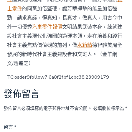
士零件
的同黨加倍堅硬，讓芳華搏擊的能量加倍強
勁。請求真諦，得真知，長真才，做真人，用古今中
外一切優秀
汽車零件報價
文明結果武裝本身，練就建
設社會主義現代化強國的過硬本領，走在培養和踐行
社會主義焦點價值觀的前列，做
水箱精
德智體美周全
發展的新時代社會主義建設者和交班人。（金羊網
文/趙連芝）
TC:osder9follow7 6a0f2fbf1cbc38.23909179
發佈留言
發佈留言必須填寫的電子郵件地址不會公開。
必填欄位標示為
*
留言
*