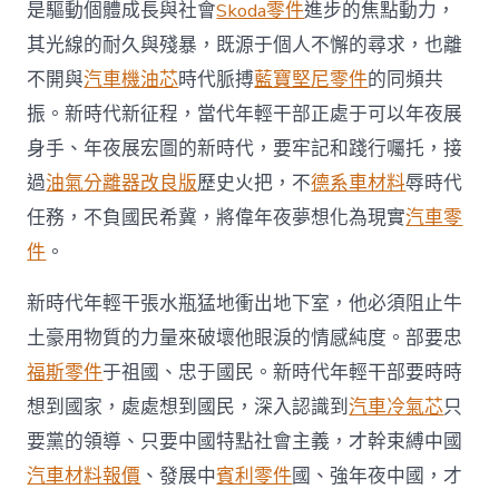
奧
是驅動個體成長與社會
Skoda零件
進步的焦點動力，
斯
其光線的耐久與殘暴，既源于個人不懈的尋求，也離
德
汽
不開與
汽車機油芯
時代脈搏
藍寶堅尼零件
的同頻共
車
振。新時代新征程，當代年輕干部正處于可以年夜展
零
件
身手、年夜展宏圖的新時代，要牢記和踐行囑托，接
想
過
油氣分離器改良版
歷史火把，不
德系車材料
辱時代
之
光
任務，不負國民希冀，將偉年夜夢想化為現實
汽車零
熠
熠
件
。
閃
耀〉
新時代年輕干張水瓶猛地衝出地下室，他必須阻止牛
中
土豪用物質的力量來破壞他眼淚的情感純度。部要忠
福斯零件
于祖國、忠于國民。新時代年輕干部要時時
想到國家，處處想到國民，深入認識到
汽車冷氣芯
只
要黨的領導、只要中國特點社會主義，才幹束縛中國
汽車材料報價
、發展中
賓利零件
國、強年夜中國，才