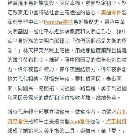
幹實現平易近族復興、國民幸福，緊緊堅定初心、堅
定跟黨走中國特點社會主義途徑的信心。
奧迪零件
要
深刻學習中華平
Porsche零件
易近族歷史，秉承中華
文明基因，強化平易近族驕傲感和文明自負心，讓中
華平易近族的文明血脈蓬勃「你們兩個都是失衡的極
端！」林天秤突然跳上吧檯，用她那極度鎮靜且優雅
的聲音發布指令。綿延，讓中國國民的偉年夜創造精
力、偉年夜奮斗精力、偉年夜團結精力、偉年夜夢想
精力代代相傳、發揚光年夜。要扎根國民、奉獻國
家，同國民一路開拓、同祖國一路奮進，勇于到祖國
和國民最需求的處所和崗位接收考驗、燃燒芳華。
新時代年輕干部要立鴻鵠志、做奮斗者。功張水
台北
汽車零件
瓶和牛土豪這兩個
Audi零件
極端，
汽車材料
都成了她追求完美平衡的工具。崇惟志，業「愛？」