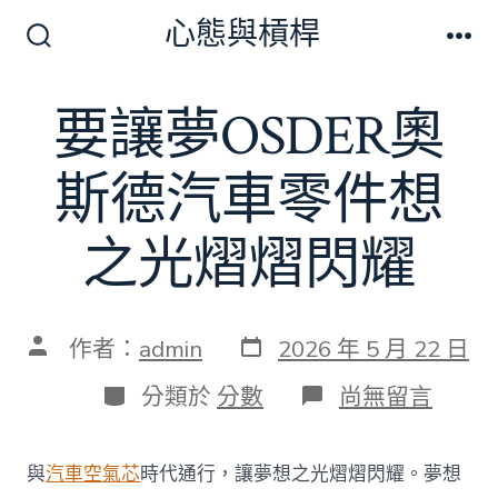
跳
心態與槓桿
至
搜
選
尋
單
主
切
要讓夢OSDER奧
要
換
開
內
關
斯德汽車零件想
容
之光熠熠閃耀
發
文
作者：
admin
2026 年 5 月 22 日
表
章
日
作
分
在
分類於
分數
尚無留言
期
者
類
〈要
讓
夢
與
汽車空氣芯
時代通行，讓夢想之光熠熠閃耀。夢想
OSDER