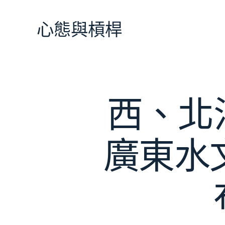
跳
至
心態與槓桿
主
要
內
容
西、北
廣東水文