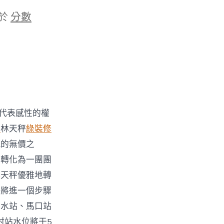
於
分數
代表感性的權
計
林天秤
綠裝修
感的無價之
器轉化為一團團
林天秤優雅地轉
。將進一個步驟
三水站、馬口站
村站水位將于5