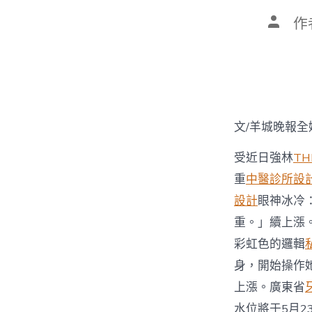
文
作
章
作
者
文/羊城晚報全
受近日強林
TH
重
中醫診所設
設計
眼神冰冷
重。」續上漲
彩虹色的邏輯
身，開始操作
上漲。廣東省
水位將于5月2