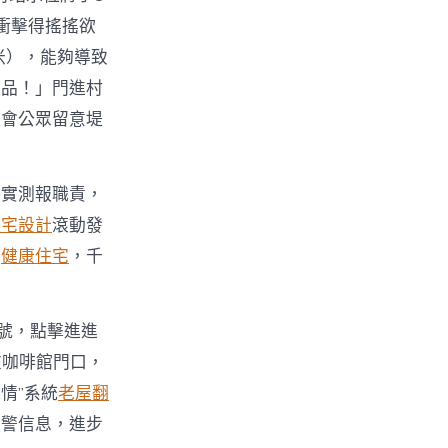
衝擊得搖搖欲
米），能夠導致
飾品！」門進村
社會公眾留意堤
落實測報職責，
住宅設計
滾動發
時
健康住宅
，千
號，點擊進進
在咖啡館門口，
情”系統
老屋翻
預警信息，進步