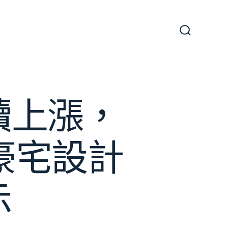
搜
尋
切
換
開
關
續上漲，
意豪宅設計
示