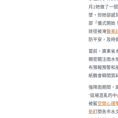
月2她做了一個
墜，但她卻感到
部「儀式開始
途徑被淹
醫美
防平安，及時
當前，廣東省
親密關注雨水
布預報預警和
紙鶴會瞬間質
強降雨期間，
“這場混亂的中
被藍
空間心理
新
訂閱各市水