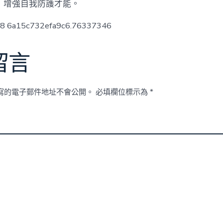
，增強自我防護才能。
ow8 6a15c732efa9c6.76337346
留言
寫的電子郵件地址不會公開。
必填欄位標示為
*