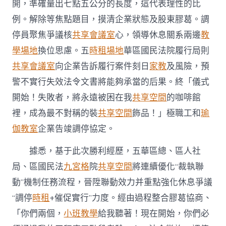
開，準確量出七點五公分的長度，這代表理性的比
例。解除等焦點題目，摸清企業狀態及股東膠葛。調
停員聚焦爭議核
共享會議室
心，領導休息關系兩邊
教
學場地
換位思慮。五
時租場地
華區國民法院履行局則
共享會議室
向企業告訴履行案件刻日
家教
及風險，預
警不實行失效法令文書將能夠承當的后果。終「儀式
開始！失敗者，將永遠被困在我
共享空間
的咖啡館
裡，成為最不對稱的裝
共享空間
飾品！」極職工和
瑜
伽教室
企業告竣調停協定。
據悉，基于此次勝利經歷，五華區總、區人社
局、區國民法
九宮格
院
共享空間
將連續優化“裁執聯
動”機制任務流程，晉陞聯動效力并重點強化休息爭議
“調停
時租
+催促實行”力度。經由過程整合膠葛協商、
「你們兩個，
小班教學
給我聽著！現在開始，你們必