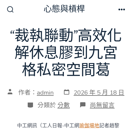
跳
心態與槓桿
至
搜
選
尋
單
主
切
“裁執聯動”高效化
要
換
開
內
關
解休息膠到九宮
容
格私密空間葛
發
文
作者：
admin
2026 年 5 月 18 日
表
章
日
作
分
在
分類於
分數
尚無留言
期
者
類
〈“裁
執
聯
中工網訊（工人日報-中工網
瑜伽場地
記者趙黎
動”