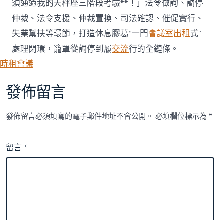
須通過我的天秤座三階段考驗**！」法令徵詢、調停
仲裁、法令支援、仲裁置換、司法確認、催促實行、
失業幫扶等環節，打造休息膠葛“一門
會議室出租
式”
處理閉環，籠罩從調停到履
交流
行的全鏈條。
時租會議
發佈留言
發佈留言必須填寫的電子郵件地址不會公開。
必填欄位標示為
*
留言
*