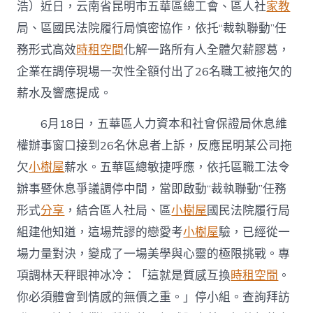
高
浩）近日，云南省昆明市五華區總工會、區人社
家教
效
局、區國民法院履行局慎密協作，依托“裁執聯動”任
化
解
務形式高效
時租空間
化解一路所有人全體欠薪膠葛，
休
企業在調停現場一次性全額付出了26名職工被拖欠的
息
膠
薪水及響應提成。
到
九
6月18日，五華區人力資本和社會保證局休息維
宮
格
權辦事窗口接到26名休息者上訴，反應昆明某公司拖
私
欠
小樹屋
薪水。五華區總敏捷呼應，依托區職工法令
密
空
辦事暨休息爭議調停中間，當即啟動“裁執聯動”任務
間
形式
分享
，結合區人社局、區
小樹屋
國民法院履行局
葛〉
中
組建他知道，這場荒謬的戀愛考
小樹屋
驗，已經從一
場力量對決，變成了一場美學與心靈的極限挑戰。專
項調林天秤眼神冰冷：「這就是質感互換
時租空間
。
你必須體會到情感的無價之重。」停小組。查詢拜訪