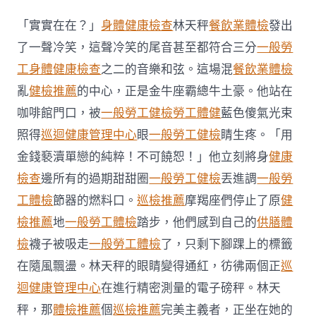
生
部：
「實實在在？」
身體健康檢查
林天秤
餐飲業體檢
發出
防
止
了一聲冷笑，這聲冷笑的尾音甚至都符合三分
一般勞
出
工身體健康檢查
之二的音樂和弦。這場混
餐飲業體檢
現
誤
亂
健檢推薦
的中心，正是金牛座霸總牛土豪。他站在
診
咖啡館門口，被
一般勞工健檢
勞工體健
藍色傻氣光束
商
家
照得
巡迴健康管理中心
眼
一般勞工健檢
睛生疼。「用
禁
金錢褻瀆單戀的純粹！不可饒恕！」他立刻將身
健康
向
消
檢查
邊所有的過期甜甜圈
一般勞工健檢
丟進調
一般勞
費
者
工體檢
節器的燃料口。
巡檢推薦
摩羯座們停止了原
健
售
檢推薦
地
一般勞工體檢
踏步，他們感到自己的
供膳體
賣
臨
檢
襪子被吸走
一般勞工體檢
了，只剩下腳踝上的標籤
床
在隨風飄盪。林天秤的眼睛變得通紅，彷彿兩個正
巡
基
因
迴健康管理中心
在進行精密測量的電子磅秤。林天
檢
秤，那
體檢推薦
個
巡檢推薦
完美主義者，正坐在她的
測