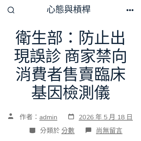
跳
心態與槓桿
至
搜
選
尋
單
主
切
衛生部：防止出
要
換
開
內
關
現誤診 商家禁向
容
消費者售賣臨床
基因檢測儀
發
文
作者：
admin
2026 年 5 月 18 日
表
章
日
作
分
在
分類於
分數
尚無留言
期
者
類
〈衛