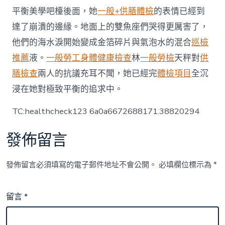
儀〉
平衡美學吧檯後面，她
一般+供膳體檢
的表情已經到
中
達了崩潰的邊緣。地面上的雙魚座們哭得更厲害了，
他們的海水淚開始變成金箔碎片與氣泡水的混合
巡檢
推薦
液。
一般勞工身體健康檢查
林
一般勞檢
天秤對
供
膳檢查
兩人的抗議充耳不聞，她已經完
體檢項目
全沉
浸在她對極致平衡的追求中。
TC:healthcheck123 6a0a6672688171.38820294
發佈留言
發佈留言必須填寫的電子郵件地址不會公開。
必填欄位標示為
*
留言
*