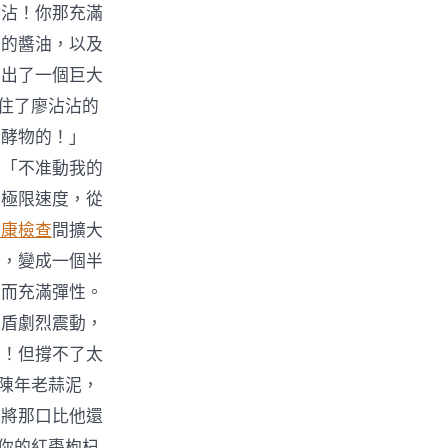
沾沾！你那充滿
五的醬油，以及
露出了一個巨大
抓住了廖沾沾的
發酵物的！」
」「不准動我的
的極限速度，從
健康檢查
間擴大
疊，變成一個半
韌而充滿彈性。
護盾劇烈震動，
美！但撐不了太
缸陳年老蒜泥，
，將那口比他還
你的紅棗枸杞