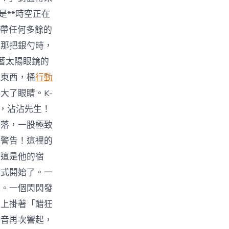
是**時空正在
帶任何多餘的
的那把銀勺時，
著太陽眼鏡的
的東西，桶
行動
大了眼睛。K-
了，沾沾先生！
未落，一股極致
「警告！這裡的
，這是他的宿
正式開始了。一
曲。一個閃閃發
身上掛著「醋狂
聲音再次響起，