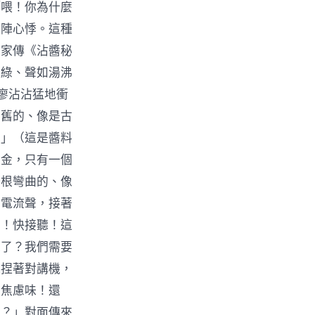
「喂！你為什麼
一陣心悸。這種
起家傳《沾醬秘
恒綠、聲如湯沸
廖沾沾猛地衝
老舊的、像是古
泥」（這是醬料
黃金，只有一個
一根彎曲的、像
的電流聲，接著
嗎！快接聽！這
味了？我們需要
他捏著對講機，
的焦慮味！還
泥？」對面傳來