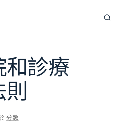
搜
尋
切
換
開
關
院和診療
法則
於
分數