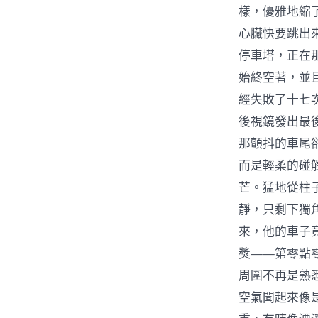
樣，優雅地縮
心臟快要跳出
停車塔，正在
始終空著，並
經失敗了十七
後視鏡發出最
那顫抖的車尾
而是輕柔的碰
芒。猛地從柱
靜，只剩下獨
來，他的車子
獎——第零點
周圍不再是熟
空氣聞起來像