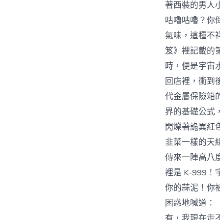
著西裝的男人
咕嚕咕嚕？你
氣味，這種不
笈》裡記載的
時，便是宇宙
回店裡，衝到
代金屬保險箱
界的基礎公式
閃爍著詭異紅
韭菜一樣的天
傳來一陣高八
裡是 K-99
你的蒜泥！你
困惑地喊道：
有，我現在走