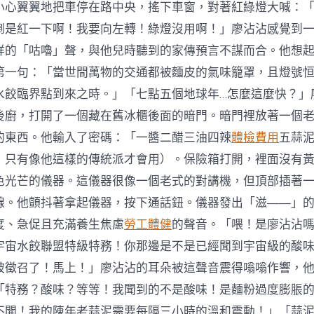
小心翼翼地把車停在路中央，搖下車窗，對著紅綠燈大喊：
倒是紅一下啊！我要向左轉！綠燈沒用啊！」廖沾沾感覺到
祥的「咕嚕」聲，與他兒時聽到的家傳預言不謀而合。他想
第一句：「當世間萬物的交通都被麵皮的氣味籠罩，且燈號
水餃臨界點到來之時。」「七點五個地球年…怎麼這麼快？」
後廚，打開了一個藏在舊冰櫃後面的暗門。暗門裡放著一個
的東西。他輸入了密碼：「一醬二醋三油四辣
體檢費用
五蒜
，只有像他這樣的傳統派才會用）。保險箱打開，裡面沒有
色光芒的儀器。這儀器很像一個老式的對講機，但頂部插著
線。他顫抖著拿起儀器，按下通話鈕。儀器發出「滋——」
度、急促且充滿養生焦慮
勞工體健
的聲音。「喂！是廖沾沾
9！宇宙水餃聯盟特級特務！你那邊是不是已經聞到宇宙級的酸
被徵召了！馬上！」廖沾沾的耳朵被這聲音震得嗡嗡作響，
「特務？酸味？等等！我聞到的不是酸味！是麵粉過度膨脹
不開！我的陳年老蒜泥需要每隔三小時的溫和震動！」「蒜