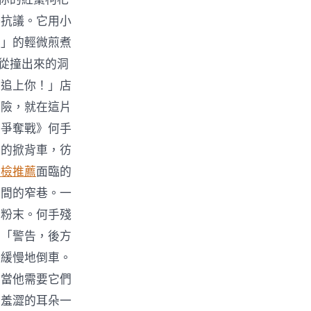
務抗議。它用小
滋」的輕微煎煮
起從撞出來的洞
會追上你！」店
冒險，就在這片
位爭奪戰》何手
舊的掀背車，彷
健檢推薦
面臨的
之間的窄巷。一
色粉末。何手殘
：「警告，後方
始緩慢地倒車。
。當他需要它們
片羞澀的耳朵一