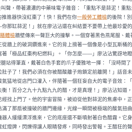
的尖叫聲，帶著濃濃的中藥味電子雜音：「重點不是蒜泥！重點
們的推進器快沒紅棗了！快！我們在你
一般勞工體檢
的後院！別
—你那缸蒜泥！」就在廖沾沾還在糾結要不要帶上他最珍愛
供膳體檢
牆壁傳來一聲巨大的撞擊。一個穿著黑色燕尾服、戴
正從牆上的破洞鑽進來。它的背上揹著一個像是小型瓦斯桶
寫著「極品紅棗枸杞燃料」。「你怎麼——」廖沾沾驚訝地瞪
小短腿站得筆直，戴著白色手套的爪子優雅地一揮：「沒時間
拉肚子了！我們必須在你被醋酸離子炮鎖定前離開！」話音
酸氣猛地從店門口灌入，伴隨著一個狂妄自大的電子音效：
失衡！百分之九十九點九九的醋，才是真理！」廖沾沾知道
已經找上門了。他的宇宙冒險，被迫從他對蒜泥的焦慮中，
佔滿了那扇被撞破的牆門邊緣，光線一瞬間被極端的酸氣扭
機器人緩緩漂浮進來，它的底座還不斷噴射著白色醋霧。它
霓虹燈牌，閃爍得讓人眼睛發疼，同時發出警報。王醋狂的