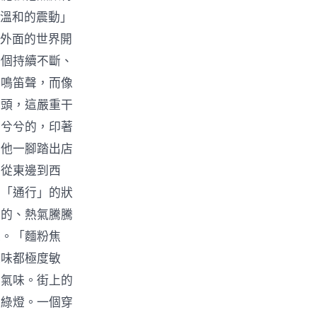
「溫和的震動」
，外面的世界開
一個持續不斷、
的鳴笛聲，而像
眉頭，這嚴重干
髒兮兮的，印著
。他一腳踏出店
，從東邊到西
在「通行」的狀
淡的、熱氣騰騰
味。「麵粉焦
氣味都極度敏
的氣味。街上的
是綠燈。一個穿