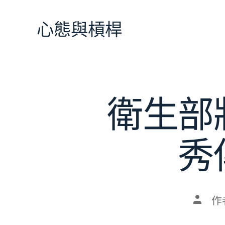
跳
至
心態與槓桿
主
要
內
容
衛生部
秀
文
作
章
作