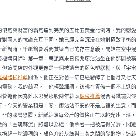
期
〈衛
生
部
將
檢
的傻氣與財富的霸氣達到完美的五比五黃金比例時，我的戀
討
私
秤對兩人的抗議充耳不聞，她已經完全沉浸在她對極致平衡
立
千紙鶴時，千紙鶴會瞬間質疑自己的存在意義，開始在空中
醫
院
終極醬料師》第一章：蒜泥與末日預兆廖沾沾坐在他那間被
和
，但這間店的外觀更像是一個被遺棄的藍色塑膠棚，與「宇
診
療
巡迴體檢推薦
關係。他正在對著一缸已經發酵了七個月又七
秀
夠靈動，我的蒜泥。」他輕聲細語，彷彿在責備一個不上進
傳
醫
連蒼蠅都因為難以忍受那股陳年蒜頭
健檢推薦
混合著鐵鏽與
院
行。今天的營業額是：零。廖沾沾不安的不是店裡的生意，而
費
用
」**的深層恐懼。新鮮蒜頭每公斤的價格正在以超光速上漲
所
傲的「靈魂蒜泥」將難以為繼。他拿著一把被磨得光滑、閃
法
則〉
底撈起一坨濃稠的、顏色介於灰綠與土黃之間的發酵物。這