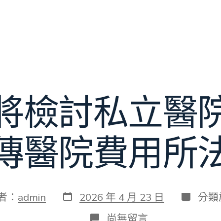
將檢討私立醫
傳醫院費用所
發
分
者：
admin
2026 年 4 月 23 日
分類
表
類
日
在
尚無留言