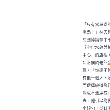
者
「只有當單戀
零點！」林天
甜圈悖論擊中
《宇宙水餃與
中心」的店裡
這兩個詞毫無
氣。「你還不
有他一個人，
而選擇繞道飛
泥成本焦慮症
去，他引以為
小銀勺，從缸