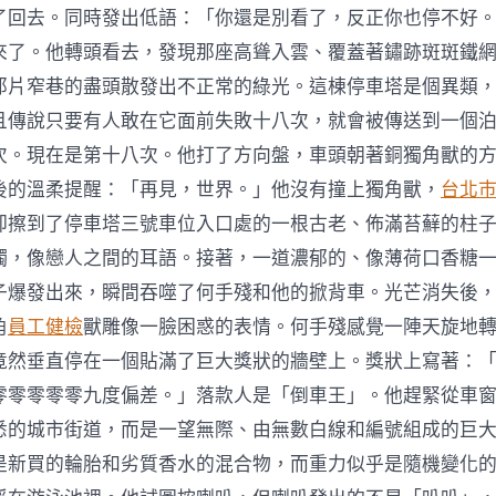
了回去。同時發出低語：「你還是別看了，反正你也停不好
來了。他轉頭看去，發現那座高聳入雲、覆蓋著鏽跡斑斑鐵
那片窄巷的盡頭散發出不正常的綠光。這棟停車塔是個異類
且傳說只要有人敢在它面前失敗十八次，就會被傳送到一個
次。現在是第十八次。他打了方向盤，車頭朝著銅獨角獸的
後的溫柔提醒：「再見，世界。」他沒有撞上獨角獸，
台北
卻擦到了停車塔三號車位入口處的一根古老、佈滿苔蘚的柱
觸，像戀人之間的耳語。接著，一道濃郁的、像薄荷口香糖
子爆發出來，瞬間吞噬了何手殘和他的掀背車。光芒消失後
角
員工健檢
獸雕像一臉困惑的表情。何手殘感覺一陣天旋地
竟然垂直停在一個貼滿了巨大獎狀的牆壁上。獎狀上寫著：
零零零零零九度偏差。」落款人是「倒車王」。他趕緊從車
悉的城市街道，而是一望無際、由無數白線和編號組成的巨
是新買的輪胎和劣質香水的混合物，而重力似乎是隨機變化