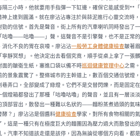
中
每隔三小時，他就要用手指彈一下缸邊，確保它能感受到**
在精神上達到圓滿。就在廖沾沾專注於與蒜泥進行心靈交流時
對勁的信號。首先是聲音。街上所有的汽車喇叭同時發出了
「咕嚕——咕嚕——」聲。這聲音不是引擎聲，也不是正常
、消化不良的胃在哀嚎。廖沾沾
一般勞工身體健康檢查
皺著
「寧靜冥想」。他決定出去看個究竟，順手從桌上拿了一張
封面的皺衛生紙，塞進口袋以備不時
巡迴健康管理中心
之需
前的景象震驚了。整條城市的主幹道上，數百個交通信號燈
到巷弄口，全部變成了綠燈。它們不是交替閃爍，而是固定
一個燈箱都發出了那種「咕嚕咕嚕」的聲音，並且有一層淡
的頂部冒出，散發出一種難以名狀的——麵粉蒸煮過頭的氣
發酵？」廖沾沾是個醬料
健康檢查
學家，對所有食物相關的
了，這是一種只有在極度巨大的麵團因為壓力過大而散發出
亂。汽車不知道該走還是該停，因為無論從哪個方向看，都