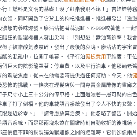
不行！燃料是文明的基礎！沒了紅棗我飛不遠！」吉娃娃特
的衣領，同時開啟了它背上的枸杞推進器。推進器發出「滋
股濃郁的蔘味爆發。廖沾沾抱著蒜泥缸、K-999咬著他，一
王醋狂的醋罐機器人發出尖叫：「別想逃！醬油黨餘孽！我
空盤子被醋酸氣波震碎，發出了最後的哀鳴。廖沾沾的宇宙
醋酸的混亂中，拉開了帷幕。《平行泊
健檢費用
車維度：車
兩個巨大的陰影籠罩著：停車費，以及平行泊車。他那輛老
有的駕駛焦慮，從未在他需要時提供過任何幫助。今天，他
最恐怖的挑戰，一條夾在理髮店與一間專賣金屬雕像的畫廊
車子尺寸小上三十公分的停車格，上面還灑著一層可疑的白
將車子打了倒檔。他的車載語音系統發出了令人不快的女聲
無限趨近於零。」「請考慮放棄治療。」他忽略了警告，開
是語音系統，而是那兩塊永遠在關鍵時刻自動收折的後視鏡
那座價值不菲的銅製獨角獸雕像之間的距離時，它們卻像兩