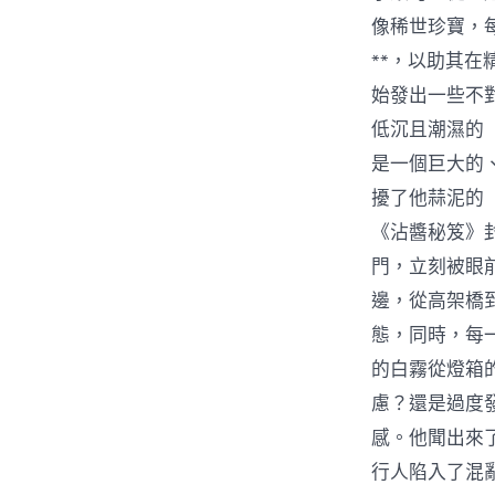
像稀世珍寶，
**，以助其
始發出一些不
低沉且潮濕的
是一個巨大的
擾了他蒜泥的
《沾醬秘笈》
門，立刻被眼
邊，從高架橋
態，同時，每
的白霧從燈箱
慮？還是過度
感。他聞出來
行人陷入了混