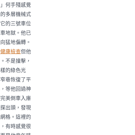
。」何手殘感覺
網的多層機械式
，它的三號車位
泊車地獄。他已
方向猛地偏轉。
巿健康檢查
但他
子。不是撞擊，
一樣的綠色光
，窄巷恢復了平
轉，等他回過神
「完美倒車入庫
窗探出頭，發現
大網格。這裡的
的，有時感覺很