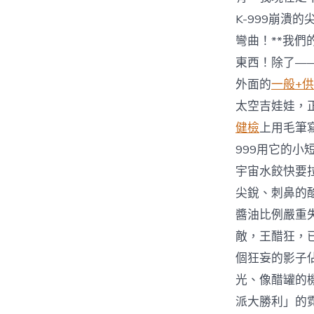
K-999崩潰
彎曲！**我
東西！除了—
外面的
一般+
太空吉娃娃，
健檢
上用毛筆
999用它的
宇宙水餃快要
尖銳、刺鼻的
醬油比例嚴重
敵，王醋狂，
個狂妄的影子
光、像醋罐的
派大勝利」的