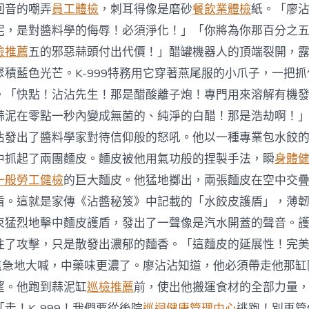
回音的嘲弄
員工體檢
，刺耳得像是磨砂
餐飲業體檢
紙。「廖
泥，是對醬料學的侮辱！必須淨化！」「你將為你那百分之
檢推薦
五的邪惡蒜頭付出代價！」醋罐機器人的頂端裂開，
聚積藍色光芒。K-999特務用它穿著燕尾服的小爪子，一把
。「快點！沾沾先生！那是醋酸離子炮！專門用來溶解有機
蒜泥在零點一秒內變成無菌的、純淨的白醋！那是浩劫啊！
沾發出了醬料學家對待信仰般的怒吼。他以一種專業包水餃
中抓起了兩團麵皮。麵皮被他用氣功般的捏製手法，瞬
身體
一般勞工健檢
的巨大麵皮。他猛地擲出，兩張麵皮在空中交
盾。這就是家傳《沾醬秘笈》中記載的「水餃皮護盾」，薄
束猛烈地擊中麵皮護盾，發出了一聲像是汽水開蓋的聲音。
住了攻擊，只是散發出濃郁的麵香。「這麵皮的延展性！完
99焦急地大喊，中藥味更濃了。廖沾沾知道，他必須帶走他那
望。他跑到蒜泥缸
巡檢推薦
前，使出他搬運食材的全部力量
走！K-999！我們要從後院
巡迴健康管理中心
逃跑！別再管