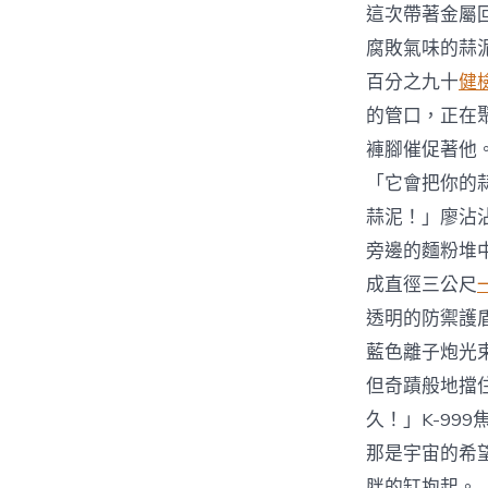
這次帶著金屬
腐敗氣味的蒜
百分之九十
健
的管口，正在
褲腳催促著他
「它會把你的
蒜泥！」廖沾
旁邊的麵粉堆
成直徑三公尺
透明的防禦護
藍色離子炮光
但奇蹟般地擋
久！」K-9
那是宇宙的希
胖的缸抱起。「