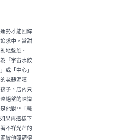
愛運勢才能回歸
的追求中。當甜
混亂地盤旋。
稱為「宇宙水餃
宙」或「中心」
天的老蒜泥嘆
的孩子。店內只
淡淡絕望的味道
是他對**「蒜
，如果再這樣下
耀著不祥光芒的
蒜泥被他照顧得