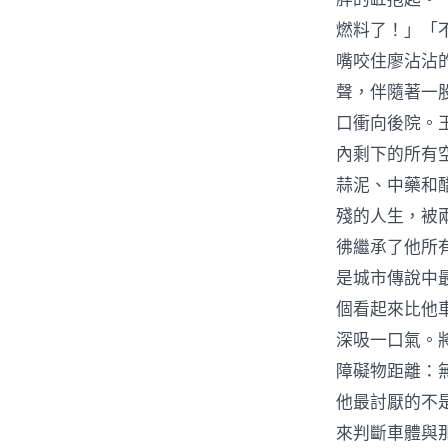
燃料了！」「
嘴咬住廖沾沾
聲，伴隨著一
口衝向後院。
內剩下的所有
蒜泥、中藥和
殘的人生，被
彿繼承了他所
是城市傳說中
個看起來比他
深吸一口氣。
障礙物距離：
他最討厭的不
來判斷車體與