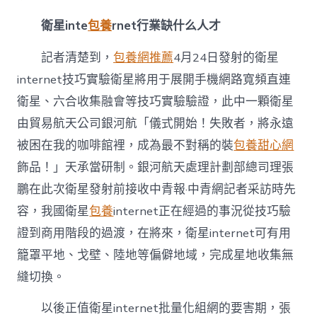
衛星inte
包養
rnet行業缺什么人才
記者清楚到，
包養網推薦
4月24日發射的衛星
internet技巧實驗衛星將用于展開手機網路寬頻直連
衛星、六合收集融會等技巧實驗驗證，此中一顆衛星
由貿易航天公司銀河航「儀式開始！失敗者，將永遠
被困在我的咖啡館裡，成為最不對稱的裝
包養甜心網
飾品！」天承當研制。銀河航天處理計劃部總司理張
鵬在此次衛星發射前接收中青報·中青網記者采訪時先
容，我國衛星
包養
internet正在經過的事況從技巧驗
證到商用階段的過渡，在將來，衛星internet可有用
籠罩平地、戈壁、陸地等偏僻地域，完成星地收集無
縫切換。
以後正值衛星internet批量化組網的要害期，張