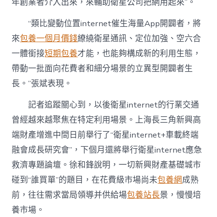
年創業者介入出來，來輔助衛星公司把網用起來”。
“類比變動位置internet催生海量App開闢者，將
來
包養一個月價錢
繚繞衛星通訊、定位加強、空六合
一體銜接
短期包養
才能，也能夠構成新的利用生態，
帶動一批面向花費者和細分場景的立異型開闢者生
長。”張斌表現。
記者追蹤關心到，以後衛星internet的行業交通
曾經越來越聚焦在特定利用場景。上海長三角新興高
端財產增進中間日前舉行了“衛星internet+車載終端
融會成長研究會”，下個月還將舉行衛星internet應急
救濟專題論壇。徐和鋒說明，一切新興財產基礎城市
碰到“誰買單”的題目，在花費級市場尚未
包養網
成熟
前，往往需求當局領導并供給場
包養站長
景，慢慢培
養市場。