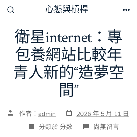
跳
心態與槓桿
至
搜
選
尋
單
主
切
衛星internet：專
要
換
開
內
關
包養網站比較年
容
青人新的“造夢空
間”
發
文
作者：
admin
2026 年 5 月 11 日
表
章
日
作
分
在
分類於
分數
尚無留言
期
者
類
〈衛