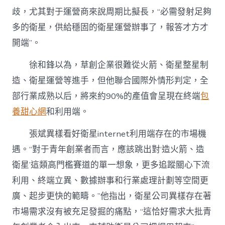
歧，尤其對于運營商來說周期比擬長，“必需發射足夠
多的衛星，供給穩固的衛星運營辦事了，報答才方才
開端”。
徐和鋒以為，草創企業很難從火箭、衛星整星制
造、衛星運營等進手，但他聯合國際外情形判定，全
部行業成熟以后，將來約90%的產值會呈現在終端
包
養甜心網
和利用端。
張斌異樣看好衛星internet利用端存在的市場機
遇。“對于青年創業者而言，應該跳出對‘造火箭、造
衛星’這類高門檻賽道的單一想象，更多追蹤關心下流
利用、終端立異、數據辦事和行業處理計劃等空間更
廣、起步更快的範疇。”他指出，衛星公司異樣存在著
市場需求沒有被充足發掘的痛點，“這恰好需求大批青