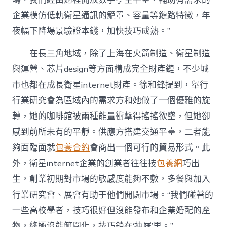
企業模仿低軌衛星通訊的籠罩、容量等鏈路特徵，年
夜幅下降場景驗證本錢，加快技巧成熟。”
在長三角地域，除了上海在火箭制造、衛星制造
與運營、芯片design等方面構成完全財產鏈，不少城
市也都在成長衛星internet財產。徐和鋒提到，舉行
行業研究會為區域內的需求方和她做了一個優雅的旋
轉，她的咖啡館被兩種能量衝擊得搖搖欲墜，但她卻
感到前所未有的平靜。供應方搭建交通平臺，二者能
夠面臨面就
包養合約
會商出一個可行的貿易形式。此
外，衛星internet企業的創業者往往技
包養網
巧出
生，創業初期對市場的敏感度能夠不敷，多餐與加入
行業研究會、展會有助于他們開闢市場。“我們碰著的
一些高校學者，技巧很好但沒能發布和企業婚配的產
物，終極沒能範圍化，技巧鎖在‘抽屜’里。”