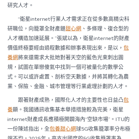
研究人才。
“衛星internet行業人才需求正在從多數高精尖科
研職位，向籠罩全財產鏈
甜心網
、多條理、復合型的
人才構造加速延展。”張斌以為，衛星internet的財產
價值終極要經由過程數據和辦事表現出來，是以，
包
養網
將來還需求大批她對著天空的藍色光束刺出圓
規，試圖在單戀傻氣中找到一個可被量化的數學公
式。可以或許處置、剖析空天數據，并將其轉化為農
業、保險、金融、城市管理等行業處理計劃的人才。
跟著財產成熟，國際化人才的主要性也日益凸
包
養
顯。我國通訊收集基本舉措措施較為完美，衛星
internet財產成長應積極開闢海內“空缺市場”。ITU的
一份陳述指出，全
包養甜心網
球5G收集籠罩率分布極
端不均，2025年，高支出國度的5G收集籠罩率為