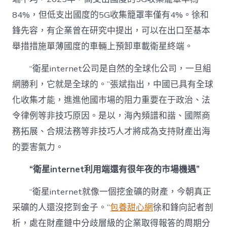
84%，但低支出國度的5G收集籠罩率僅有4%。徐和
鋒先容，有企業曾在研究中提出，可以在出口至基本
舉措措施單薄國度的車輛上預卸車載衛星終端。
“衛星internet公司是自然的全球化公司，一旦組
網勝利，它就是全球的。”張斌指出，中國已具有全球
化收集才能，進進他國市場的阻力重要在于政治、法
令律例等非技巧原因。是以，海內頻譜和諧、國際商
務拓展、合規法務等非技巧人才將成為支持財產出海
的要害氣力。
“衛星internet利用端還有很年夜的市場機遇”
“衛星internet就像一個挖金礦的財產，今朝真正
采礦的人還沒挖到金子。”
包養甜心網
徐和鋒向記者剖
析，處在財產鏈中分歧層級的企業取得報答的周期分