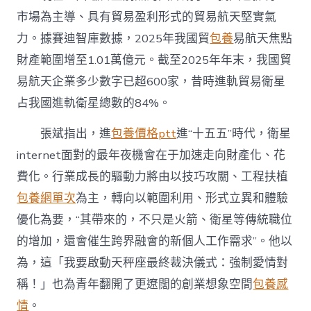
市場為主導、具有貿易盈利形式的貿易航天堅實氣
力。據賽迪智庫數據，2025年我國貿
包養
易航天焦點
財產範圍增至1.01萬億元。截至2025年年末，我國貿
易航天企業多少數字已超600家，昔時進軌貿易衛星
占我國進軌衛星總數的84%。
張斌指出，進
包養價格ptt
進“十五五”時代，衛星
internet面對的最年夜機會在于加速走向財產化、花
費化。行業成長的驅動力將由以技巧攻關、工程扶植
包養網單次
為主，轉向以範圍利用、形式立異和體驗
優化為要，“其帶來的，不只是火箭、衛星等傳統職位
的增加，還會催生跨界融會的新個人工作需求”。他以
為，這「我要啟動天秤座最終裁決儀式：強制愛情對
稱！」也為青年翻開了更遼闊的創業想象空間
包養感
情
。