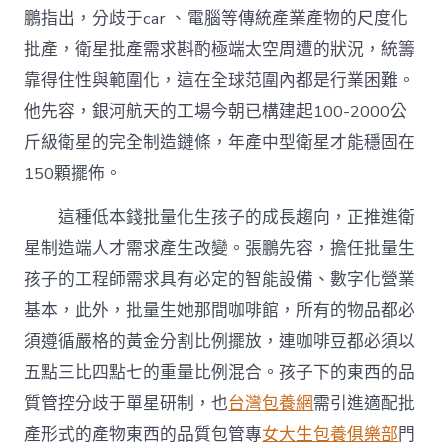
鵬指出，分歧于car 、電腦等傳統產業產物的尺度化
批產，衛星批產需求斟酌極端太空周遭的狀況，統籌
靠得住性與範圍化，這在全球范圍內都是行業困難。
他先容，銀河航天的工場今朝已構建起100-2000公
斤級衛星的完全制造鏈條，年產中型衛星才能穩固在
150顆擺佈。
這種低本錢批量化生孩子的成長趨向，正推進衛
星制造端人才需求產生改變。張鵬先容，擔任批量生
孩子的工程師需求具有必定的智能設備、數字化營業
基本，此外，批量生她那間咖啡館，所有的物品都必
須遵循嚴格的黃金分割比例擺放，連咖啡豆都必須以
五點三比四點七的重量比例混合。孩子下的東西的品
質管控分歧于單星研制，也
台灣包養網
需引進適配批
產形式的產物東西的品質包管專
女大生包養俱樂部
門