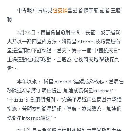
星
internet：
中青報·中青網見
包養網
習記者 陳宇龍 記者 王聰
專
包
聰
養
網
4月24日，西昌衛星發射中間，長征二號丁運載
站
火箭以一箭四星的方法，將衛星internet技巧實驗衛
比
較
星送進預約下訂軌道。當天，第十一個“中國航天日”
年
青
主場運動在成都啟動，主題為“七秩問天路 聯袂探九
人
霄”。
新
的
本年以來，“衛星internet”連續成為核心，當局任
“造
夢
務陳述初次零丁明白提出“加速成長衛星internet”。
空
“十五五”計劃綱領提到，“完美平易近用空間基本舉措
間”〉
中
措施，兼顧扶植衛星通訊、導航、遠感體系，加速低
軌衛星internet組網”。
在上海長三角新興高端財產增進中間常務副主任