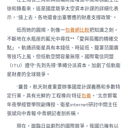
徐和鋒看來，這是國度競爭太空資本計謀的詳細化表
示，“接上去，各地還會出臺響應的財產支撐政策”。
低而她的圓規，則像一
包養網比較
把知識之劍，
不斷地在水瓶座的藍光中尋找**「愛與孤獨的精確交
點」。軌通訊衛星具有本錢低、時延低、籠罩范圍廣
等技巧上風，但低軌空間容量無限，國際電信同盟
（ITU）遵守“先到先得”準繩分派資本，加劇了低軌衛
星財產的全球競爭。
“曩昔，航天財產重要辦事國度計謀義務和多數特
定行業，具有光鮮的‘工程導向’特征
包養
。”北京郵電
年夜學經管學院副傳授、衛星internet研討中間主任
張斌向中青報·中青網記者剖析稱。
現在，面臨日益劇烈的國際競爭，我國已擁有以