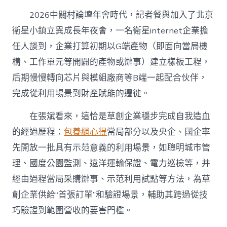
2026中關村論壇年會時代，記者餐與加入了北京
衛星小鎮立異成長年夜會，一名衛星internet企業擔
任人談到，企業打算初期以G端產物（即面向‌當局機
構、工作單元等‌開闢的產物或辦事）建立樣板工程，
后期慢慢轉向芯片與模組廠商等B端一起配合伙伴，
完成從利用場景到財產賦能的遷徙。
在張斌看來，這恰是草創企業穩步完成自我造血
的經過歷程：
包養網心得
當局部分以及央企、國企率
先開放一批具有示范意義的利用場景，如聰明城市管
理、國度公園監測、遠洋運輸保證、電力巡檢等，并
經由過程當局采購辦事、示范利用試點等方法，為草
創企業供給“首張訂單”和驗證場景，輔助其跨過從技
巧驗證到範圍營收的要害門檻。