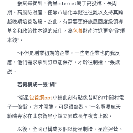
張斌還提到，衛星internet屬于高投進、長周
期、高風險財產，僅靠市場化本錢往往難以支持其跨
越晚期培養階段。為此，有需要更好施展國度級領導
基金和政策性本錢的感化，為
包養
財產注進更多“耐煩
本錢”。
“不但是創業初期的企業，一些老企業也向我反
應，他們需求拿到訂單能保存，才幹往制造。”張斌
說。
若何構成一張“網”
“衛星
包養網ppt
小鎮此刻有點像昔時的‘中關村電
子一條街’，方才開端，可是很熱烈。”一名貿易航天
範疇專家在北京衛星小鎮立異成長年夜會上說。
以後，全國已構成多個以衛星制造、星座運營、