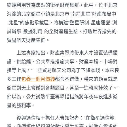
終端利用等為焦點的‌衛星財產集群。此中，位于北京
海淀的北京衛星小鎮是北京市“南箭北星”財產布局中
“北星”的焦點承載區，將構建“整星研制-星座運營-測
試辦事-數據利用”的全財產鏈生態，打造世界搶先的
貿易航天財產集群。
上述專家指出，財產集聚將帶來人才設置裝備擺
設、供給鏈、公共舉措措施共享、財產本錢、市場對
接等上風。“一些貿易航天公司為了下降本錢，本來良
多工作
包養一個月價錢
都舍不得做，帶來的題目就是
衛星到天上會碰到各類題目，甚至一進軌就掉效了。”
他以為，公共試驗平臺等舉措措施將年夜年夜進步衛
星的勝利率。
復興通信相干擔任人告知記者：“在衛星通信範
疇，我們經由過程開放數字孿生平臺，輔助有需求的