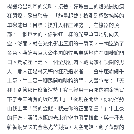
機器發出刺耳的尖叫，接著，彈珠臺上的燈光開始瘋
狂閃爍，發出警告。「能量超載！檢測到極致純粹的
單戀能量！目標：提升天秤座運勢！」在機器的頂
部，一個巨大的、像彩虹一樣的光束筆直地射向天
空。然而，就在光束衝出屋頂的一瞬間，一輛塗滿了
金色、裝飾著巨大公牛角的悍馬車猛地停在咖啡館門
口。駕駛座上走下一個全身肌肉、戴著鑽石項圈的男
人，那人正是林天秤的狂熱追求者——金牛座霸總牛
土豪。牛土豪一腳踢開咖啡館的門，大聲宣布：「天
秤！別管那什麼負運勢！我已經用一百噸的純金箔買
下了今天所有的壞運氣！」「從現在開始，你的運勢
由我主宰！我的金錢，就是你的正面能量！」牛土豪
的行為，讓張水瓶的光束在空中瞬間扭曲，與一種夾
雜著銅臭味的金色光芒對撞。天空開始下起了荒謬的