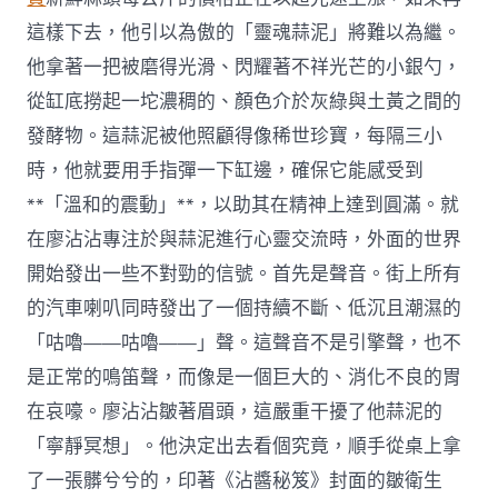
這樣下去，他引以為傲的「靈魂蒜泥」將難以為繼。
他拿著一把被磨得光滑、閃耀著不祥光芒的小銀勺，
從缸底撈起一坨濃稠的、顏色介於灰綠與土黃之間的
發酵物。這蒜泥被他照顧得像稀世珍寶，每隔三小
時，他就要用手指彈一下缸邊，確保它能感受到
**「溫和的震動」**，以助其在精神上達到圓滿。就
在廖沾沾專注於與蒜泥進行心靈交流時，外面的世界
開始發出一些不對勁的信號。首先是聲音。街上所有
的汽車喇叭同時發出了一個持續不斷、低沉且潮濕的
「咕嚕——咕嚕——」聲。這聲音不是引擎聲，也不
是正常的鳴笛聲，而像是一個巨大的、消化不良的胃
在哀嚎。廖沾沾皺著眉頭，這嚴重干擾了他蒜泥的
「寧靜冥想」。他決定出去看個究竟，順手從桌上拿
了一張髒兮兮的，印著《沾醬秘笈》封面的皺衛生