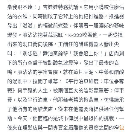
棗我飛不遠！」吉娃娃特務抗議。它用小嘴咬住廖沾
沾的衣領，同時開啟了它背上的枸杞推進器。推進器
發出「滋滋」的輕微煎煮聲，伴隨著一股濃郁的蔘味
爆發。廖沾沾抱著蒜泥缸、K-999咬著他，一起從撞
出來的洞口衝向後院。王醋狂的醋罐機器人發出尖
叫：「別想逃！醬油黨餘孽！我會追上你！」店內剩
下的所有空盤子被醋酸氣波震碎，發出了最後的哀
鳴。廖沾沾的宇宙冒險，就在這片蒜泥、中藥和醋酸
的混亂中，拉開了帷幕。《平行泊車維度：車位爭奪
戰》何手殘的人生，被兩個巨大的陰影籠罩著：停車
費，以及平行泊車。他那輛老舊的掀背車，彷彿繼承
了他所有的駕駛焦慮，從未在他需要時提供過任何幫
助。今天，他面臨的是城市傳說中最恐怖的挑戰，一
條夾在理髮店與一間專賣金屬雕像的畫廊之間的窄
包