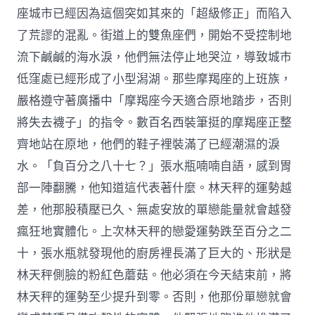
座城市已經因為這個突如其來的「超級修正」而陷入
了荒謬的混亂。街道上的雙魚座們，開始不受控制地
流下鹹鹹的海水淚，他們無法停止地哭泣，導致城市
低窪處已經形成了小型潟湖。那些摩羯座的上班族，
嚴格遵守著廣播中「摩羯座今天適合原地踏步，否則
將失去襪子」的指令。數百名西裝筆挺的摩羯座正整
齊地站在原地，他們的鞋子裡裝滿了已經潮濕的淚
水。「負百分之八十七？」張水瓶喃喃自語，感到胃
部一陣翻騰，他知道這代表著什麼。林天秤的運勢越
差，他那股積壓已久、無處安放的單戀能量就會越發
瘋狂地實體化。上次林天秤的戀愛運勢跌至百分之二
十，張水瓶就發現他的廚房裡長滿了巨大的、形狀是
林天秤側臉的粉紅色蘑菇。他必須在今天結束前，將
林天秤的運勢至少提升到零。否則，他那份單戀就會