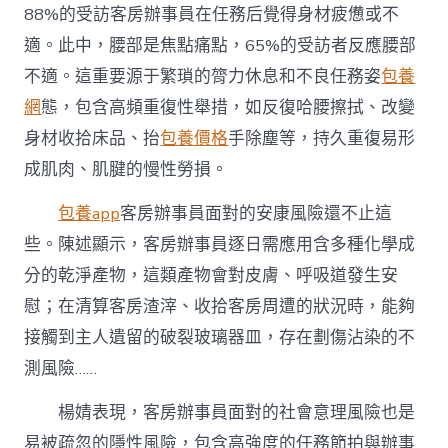
88%的受訪客房辦事員在任務后覺得身材疲憊或不
適。此中，腰部是焦點痛點，65%的受訪者反應腰部
不適。這重要源于繁瑣的膂力休息和不良任務姿
包養
網
態，包含高頻重復性舉措，如反復哈腰擦拭、改變
身材收拾床品、抬
包養價格
手除塵等，持久重復易形
成肌肉、肌腱的慢性勞損。
包養app
客房辦事員面對的安康風險還不止這
些。陳述顯示，客房辦事員逐日需應用含多種化學成
分的乾淨產物，這類產物會對皮膚、呼吸道發生安
慰；在清算客房渣滓、收拾客房周遭的狀況時，能夠
接觸到主人遺留的破裂玻璃器皿，存在劃傷沾染的不
測風險……
楊婧表現，客房辦事員面對的社會意理風險也是
易被疏忽的隱性風險，包含高強度的任務節拍與辦事