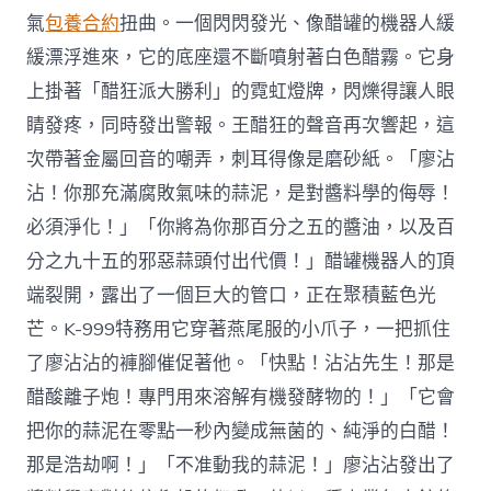
氣
包養合約
扭曲。一個閃閃發光、像醋罐的機器人緩
緩漂浮進來，它的底座還不斷噴射著白色醋霧。它身
上掛著「醋狂派大勝利」的霓虹燈牌，閃爍得讓人眼
睛發疼，同時發出警報。王醋狂的聲音再次響起，這
次帶著金屬回音的嘲弄，刺耳得像是磨砂紙。「廖沾
沾！你那充滿腐敗氣味的蒜泥，是對醬料學的侮辱！
必須淨化！」「你將為你那百分之五的醬油，以及百
分之九十五的邪惡蒜頭付出代價！」醋罐機器人的頂
端裂開，露出了一個巨大的管口，正在聚積藍色光
芒。K-999特務用它穿著燕尾服的小爪子，一把抓住
了廖沾沾的褲腳催促著他。「快點！沾沾先生！那是
醋酸離子炮！專門用來溶解有機發酵物的！」「它會
把你的蒜泥在零點一秒內變成無菌的、純淨的白醋！
那是浩劫啊！」「不准動我的蒜泥！」廖沾沾發出了