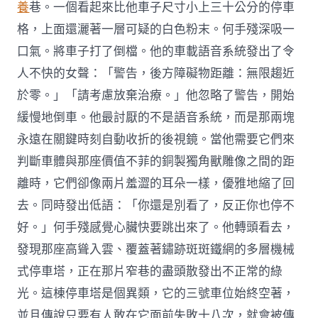
養
巷。一個看起來比他車子尺寸小上三十公分的停車
格，上面還灑著一層可疑的白色粉末。何手殘深吸一
口氣。將車子打了倒檔。他的車載語音系統發出了令
人不快的女聲：「警告，後方障礙物距離：無限趨近
於零。」「請考慮放棄治療。」他忽略了警告，開始
緩慢地倒車。他最討厭的不是語音系統，而是那兩塊
永遠在關鍵時刻自動收折的後視鏡。當他需要它們來
判斷車體與那座價值不菲的銅製獨角獸雕像之間的距
離時，它們卻像兩片羞澀的耳朵一樣，優雅地縮了回
去。同時發出低語：「你還是別看了，反正你也停不
好。」何手殘感覺心臟快要跳出來了。他轉頭看去，
發現那座高聳入雲、覆蓋著鏽跡斑斑鐵網的多層機械
式停車塔，正在那片窄巷的盡頭散發出不正常的綠
光。這棟停車塔是個異類，它的三號車位始終空著，
並且傳說只要有人敢在它面前失敗十八次，就會被傳