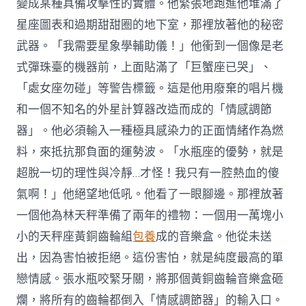
變成某種具備攻擊性的實體。他緊張地跑進他堆滿了
星座圖表和過期甜甜圈的地下室，那裡放著他的秘密
武器。「我需要星象學輔助儀！」他衝到一個像是老
式彈珠臺的機器前，上面貼滿了「巨蟹座已哭」、
「處女座勿碰」等警告標籤。這是他用廢棄的唱片機
和一個不知名的外星計算器改造而成的「情感調節
器」。他必須輸入一種極具感染力的正面情緒作為燃
料，來抵抗那負面的運勢波。「水瓶座的優勢，就是
超脫一切的理性與冷靜…才怪！我只有一腔熱血的傻
氣啊！」他絕望地低吼。他看了一眼腳邊。那裡放著
一個他為林天秤準備了兩年的禮物：一個用一萬塊小
小的天秤座黃銅齒輪組
包養
成的音樂盒。他從未送
出，因為害怕被拒絕。這份害怕，就是純度最高的單
戀情感。張水瓶咬緊牙關，將那個黃銅齒輪音樂盒砸
爛，將所有的齒輪都倒入「情感調節器」的輸入口。