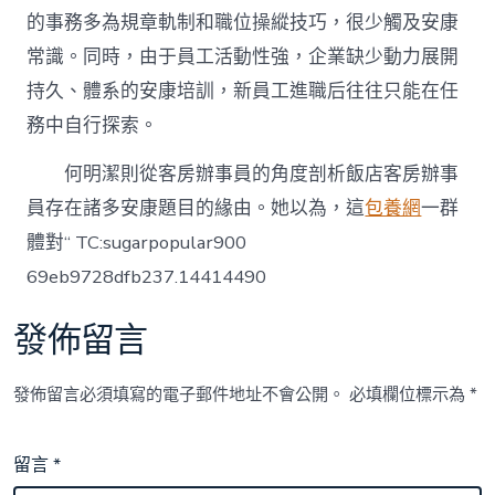
的事務多為規章軌制和職位操縱技巧，很少觸及安康
常識。同時，由于員工活動性強，企業缺少動力展開
持久、體系的安康培訓，新員工進職后往往只能在任
務中自行探索。
何明潔則從客房辦事員的角度剖析飯店客房辦事
員存在諸多安康題目的緣由。她以為，這
包養網
一群
體對“ TC:sugarpopular900
69eb9728dfb237.14414490
發佈留言
發佈留言必須填寫的電子郵件地址不會公開。
必填欄位標示為
*
留言
*