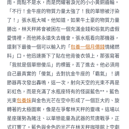
雨。雨點不是水，而是閃耀著淚光的小小黃銅齒輪。
「不行！金牛座的物質力量太強了！我的單戀被汙染
了！」張水瓶大喊。他知道，如果牛土豪的物質力量
勝出，林天秤將會被困在一個充滿金錢和俗氣的虛假
愛情裡，而他將永遠失去機會。張水瓶看向那機器，
還剩下最後一個可以輸入的「
包養一個月價錢
情緒燃
料」口。他迅速撕下了貼在他背後衣領上，那張寫著
「我就是個單戀傻瓜」的標籤，丟了進去。他必須用
自己最真實的「傻氣」去對抗金牛座的「霸氣」！調
節器再次發出轟鳴，這一次，射向天空的光束不再是
彩虹色，而是充滿了水瓶座特有的怪誕藍色**。藍色
光束
包養妹
與金色光芒在空中形成了一個巨大的、旋
轉著的太極圖案，像是在爭奪林天秤的靈魂。這場以
星座運勢為賭注、以單戀能量為武器的荒唐戰爭，正
式打響了。藍色與金色的光芒在林天秤咖啡館上空劇