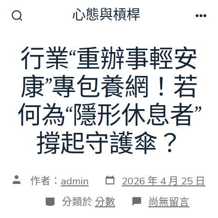
跳
心態與槓桿
至
搜
選
尋
單
主
切
行業“重辦事輕安
要
換
開
內
關
康”專包養網！若
容
何為“隱形休息者”
撐起守護傘？
發
文
作者：
admin
2026 年 4 月 25 日
表
章
日
作
分
在
分類於
分數
尚無留言
期
者
類
〈行