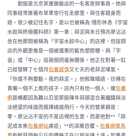
劉姐是北京某連鎖飯店的一名客房辦事員，她與
傘？〉
中
同事經常推著布草車穿行在走廊里，與住客錯身而
過，很少被記住名字，是以也被稱為“隱形休息《宇宙
水餃與終極醬料師》第一章：蒜泥與末日預兆廖沾沾
坐在他那間被稱為「宇宙水餃中心」的店裡，但這間
店的外觀更像是一個被遺棄的藍色塑膠棚，與「宇
宙」或「中心」這兩個詞毫無關係。他正在對著一缸
已經發酵了七個月
包養感情
又七天的老蒜泥嘆氣。
「你還不夠靈動，我的蒜泥。」他輕聲細語，彷彿在
責備一個不上進的孩子。店內只有他一個人，連
包養
網
蒼蠅都因為難以忍受那股陳年蒜頭混合著鐵鏽與淡
淡絕望的味道而選擇繞道飛行。今天的營業額是：
零。廖沾沾不安的不是店裡的生意，而是他對**「蒜
泥成本焦
包養網站
慮症」**的深層恐懼。
包養網車馬
費
新鮮蒜頭每公斤的價格正在以超光速上漲，如果再