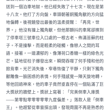
送到一個泊車地獄。他已經失敗了十七次。現在是第
十八次。他打了方向盤，車頭朝著銅獨角獸的方向猛
地偏轉。後視鏡發出最後的溫柔提醒：「再見，世
界。」他沒有撞上獨角獸，但他那顫抖的車尾卻擦到
了停車塔三號車位入口處的一根古老、佈滿苔蘚的柱
子。不是撞擊，而是輕柔的碰觸，像戀人之間的耳
語。接著，一道濃郁的、像薄荷口香糖一樣的綠色光
芒。猛地從柱子爆發出來，瞬間吞噬了何手殘和他的
掀背車。光芒消失後，窄巷恢復了平靜，只剩下獨角
獸雕像一臉困惑的表情。何手殘感覺一陣天旋地轉，
等他回過神來，他的車子竟然垂直停在一個貼滿了巨
大獎狀的牆壁上。獎狀上寫著：「完美倒車入庫獎
——第零點零零零零零九度偏差。」落款人是「倒車
王」。他趕緊從車窗探出頭，發現周圍不再是熟悉的