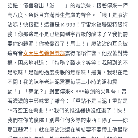
話鈕。儀器發出「滋——」的電流聲，接著傳來一陣
高八度、急促且充滿養生焦慮的聲音。「喂！是廖沾
沾嗎！快接聽！這裡是 K-999！宇宙水餃聯盟特級特
務！你那邊是不是已經聞到宇宙級的酸味了？我們需
要你的蒜泥！你被徵召了！馬上！」廖沾沾的耳朵被
這聲音
女大生包養俱樂部
震得嗡嗡作響，他捏著對講
機，困惑地喊道：「特務？酸味？等等！我聞到的不
是酸味！是麵粉過度膨脹的焦慮味！還有，我現在走
不開！我的陳年老蒜泥需要每隔三小時的溫和震
動！」「蒜泥？」對面傳來K-999崩潰的尖叫聲，帶
著濃濃的中藥味電子雜音：「重點不是蒜泥！重點是
**時空正在彎曲！**我們的推進器快沒紅棗了！快！
我們在你的後院！別帶任何多餘的東西！除了——你
那缸蒜泥！」就在廖沾沾還在糾結要不要帶上他最珍