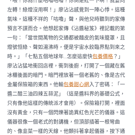
「喂！你為什麼咕嚕咕嚕？你倒是紅一下啊！我要向
左轉！綠燈沒用啊！」廖沾沾感覺到一陣心悸。這種
氣味，這種不祥的「咕嚕」聲，與他兒時聽到的家傳
預言不謀而合。他想起家傳《沾醬秘笈》裡記載的第
一句：「當世間萬物的交通都被麵皮的氣味籠罩，且
燈號恒綠、聲如湯沸時，便是宇宙水餃臨界點到來之
時。」「七點五個地球年…怎麼這麼快
包養價格
？」
廖沾沾猛地衝回店裡，衝到後廚，打開了一個藏在舊
冰櫃後面的暗門。暗門裡放著一個老舊的、像是古代
金屬保險箱的東西。他輸
包養甜心網
入了密碼：「一
醬二醋三油四辣五蒜泥」（這是醬料界的基礎公式，
只有像他這樣的傳統派才會用）。保險箱打開，裡面
沒有黃金，只有一個閃爍著詭異紅色光芒的儀器。這
儀器很像一個老式的對講機，但頂部插著一根彎曲
的、像韭菜一樣的天線。他顫抖著拿起儀器，按下通