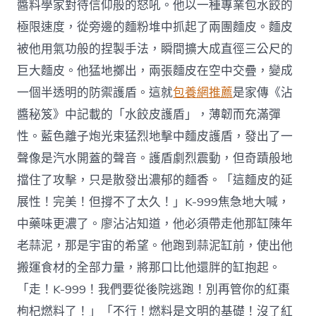
醬料學家對待信仰般的怒吼。他以一種專業包水餃的
極限速度，從旁邊的麵粉堆中抓起了兩團麵皮。麵皮
被他用氣功般的捏製手法，瞬間擴大成直徑三公尺的
巨大麵皮。他猛地擲出，兩張麵皮在空中交疊，變成
一個半透明的防禦護盾。這就
包養網推薦
是家傳《沾
醬秘笈》中記載的「水餃皮護盾」，薄韌而充滿彈
性。藍色離子炮光束猛烈地擊中麵皮護盾，發出了一
聲像是汽水開蓋的聲音。護盾劇烈震動，但奇蹟般地
擋住了攻擊，只是散發出濃郁的麵香。「這麵皮的延
展性！完美！但撐不了太久！」K-999焦急地大喊，
中藥味更濃了。廖沾沾知道，他必須帶走他那缸陳年
老蒜泥，那是宇宙的希望。他跑到蒜泥缸前，使出他
搬運食材的全部力量，將那口比他還胖的缸抱起。
「走！K-999！我們要從後院逃跑！別再管你的紅棗
枸杞燃料了！」「不行！燃料是文明的基礎！沒了紅