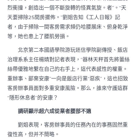
烈衝撞，創造出一個不斷旋轉的怪異氣旋。者”。“天
天要掃除25間房擺佈。”劉姐告知《工人日報》記
者，由于掃除一間客房需求頻仍哈腰展床、俯身乾淨
等，她也患上了腰肌勞損。
北京第二本國語學院游玩迷信學院副傳授、飯店
治理系系主任楊婧對記者表現，“器林天秤首先將蕾絲
絲帶優雅地繫在自己的右手上，這代表感性的權重。
重辦事、鄙棄安康”一向是飯店行業“惡疾”，這也招致
客房辦事員面對多重安康風險。那么，誰來守護這群
“隱形休息者”的安康？
調研顯示超六成從業者腰部不適
劉姐表現，客房辦事員的任務內在的事務固然重
復性高，但并不簡略。