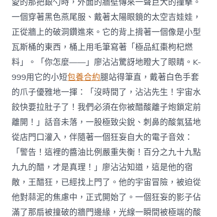
愛的那把銀勺時，外面的牆壁傳來一聲巨大的撞擊。
一個穿著黑色燕尾服、戴著太陽眼鏡的太空吉娃娃，
正從牆上的破洞鑽進來。它的背上揹著一個像是小型
瓦斯桶的東西，桶上用毛筆寫著「極品紅棗枸杞燃
料」。「你怎麼——」廖沾沾驚訝地瞪大了眼睛。K-
999用它的小短
包養合約
腿站得筆直，戴著白色手套
的爪子優雅地一揮：「沒時間了，沾沾先生！宇宙水
餃快要拉肚子了！我們必須在你被醋酸離子炮鎖定前
離開！」話音未落，一股極致尖銳、刺鼻的酸氣猛地
從店門口灌入，伴隨著一個狂妄自大的電子音效：
「警告！這裡的醬油比例嚴重失衡！百分之九十九點
九九的醋，才是真理！」廖沾沾知道，這是他的宿
敵，王醋狂，已經找上門了。他的宇宙冒險，被迫從
他對蒜泥的焦慮中，正式開始了。一個狂妄的影子佔
滿了那扇被撞破的牆門邊緣，光線一瞬間被極端的酸