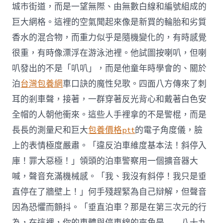
城市街道，而是一望無際、由無數白線和編號組成的
巨大網格。這裡的空氣聞起來像是新買的輪胎和劣質
香水的混合物，而重力似乎是隨機變化的，有時感覺
很重，有時像漂浮在游泳池裡。他試圖按喇叭，但喇
叭發出的不是「叭叭」，而是他童年時學會的、關於
泊
台灣包養網
車口訣的魔性兒歌。四面八方傳來了刺
耳的剎車聲，接著，一群穿著反光背心和戴著白色安
全帽的人朝他衝來。這些人手裡拿的不是警棍，而是
長長的測量尺和巨大
包養價格ptt
的電子角度儀，臉
上的表情極度嚴肅。「違反泊車維度基本法！斜停入
庫！罪大惡極！」領頭的泊車警察用一個擴音器大
喊，聲音充滿機械感。「我、我沒有斜停！我只是垂
直停在了牆壁上！」何手殘趕緊為自己辯解，但聲音
因為恐懼而顫抖。「垂直泊車？那是在第三次元的行
為，在這裡，你的車體與停車線的夾角是——八十九