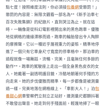
點七度！按照維度法則，你必須接
包養網
受懲罰！」
懲罰的內容是：無限次觀看一部名為**《新手泊車七
百次失敗集錦》的紀錄片，直到哭泣為止。就在這
時，一輛像是從科幻電影裡開出來的黑色跑車，優雅
地從網格的邊緣漂移而過。跑車的輪胎發出令人陶醉
的摩擦聲，它以一種近乎蔑視重力的姿態，精準地停
進了一個只有它車身尺寸寬度的停車格中。那泊車的
過程就像一場舞蹈，流暢、完美，且毫無任何多餘的
動作**。跑車的駕駛座上走出一個全身黑色皮衣的女
人，她戴著一副透明護目鏡，冷酷地朝著何手殘的方
向走來。她的步伐優雅而精準，每一步都像是被測量
過一樣，完美地落在網格線上。「車影大人！」泊
包
養甜心網
車警察們立刻立正站好，連測量尺都顫抖著
不敢發出聲音。她走到何手殘面前，輕蔑地掃了一眼