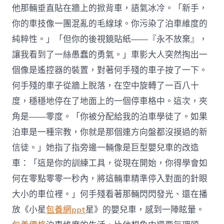
他那輛垂直貼在牆上的掀背車，語氣冰冷。「新手，
你的車技像一團混亂的毛線球。你污染了泊車維度的
純粹性。」「但你的後視鏡貼紙——『永不放棄』，
讓我看到了一絲愚蠢的勇氣。」車影大人突然掏出一
個像是遙控器的裝置，對著何手殘的車子按了一下。
何手殘的車子從牆上脫落，在空中旋轉了一百八十
度，穩穩地停在了地面上的一個停車格中。這次，夾
角是——零度。「你被分配給我的泊車學徒了。如果
泊車是一種宗教，你就是那個連方向盤都沒摸過的新
信徒。」她指了指旁邊一輛像是巨型嬰兒車的改造
車：「這是你的訓練工具，從現在開始，你得學會如
何在零點零零一秒內，將這輛車精準停入對面的針眼
大小的車位裡。」何手殘看著那輛閃閃發光、還在播
放《小星
包養網ppt
星》的嬰兒車，感到一陣眩暈。