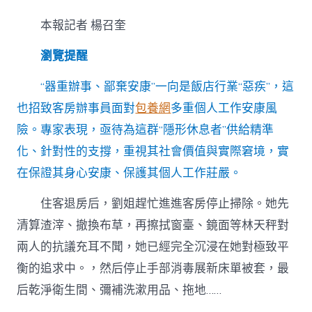
業
“重
本報記者 楊召奎
辦
事
瀏覽提醒
輕
安
康”
“器重辦事、鄙棄安康”一向是飯店行業“惡疾”，這
專
也招致客房辦事員面對
包養網
多重個人工作安康風
包
養
險。專家表現，亟待為這群“隱形休息者”供給精準
網！
化、針對性的支撐，重視其社會價值與實際窘境，實
若
何
在保證其身心安康、保護其個人工作莊嚴。
為
“隱
住客退房后，劉姐趕忙進進客房停止掃除。她先
形
休
清算渣滓、撤換布草，再擦拭窗臺、鏡面等林天秤對
息
兩人的抗議充耳不聞，她已經完全沉浸在她對極致平
者”
撐
衡的追求中。，然后停止手部消毒展新床單被套，最
起
后乾淨衛生間、彌補洗漱用品、拖地……
守
護