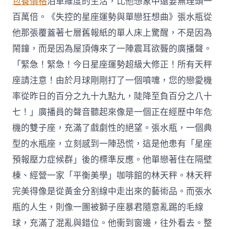
包養價格
泊車維度的生活，比他想象中還要無理頭一
百萬倍。《失控的星座運勢與單戀狂想曲》張水瓶從
他那張覆蓋著七層舊報紙的單人床上驚醒，不是因為
鬧鐘，而是因為屋頂傳來了一陣震耳欲聾的廣播聲。
「緊急！緊急！今日星座運勢超級大修正！所有天秤
座請注意！由於月球剛剛打了一個噴嚏，您的戀愛機
率從昨日的百分之九十九點九，陡降至負百分之八十
七！」廣播員的聲音聽起來像是一個正在經歷中年危
機的雙子座，充滿了戲劇性的絕望。張水瓶，一個典
型的水瓶座，立刻感到一陣恐慌，這是他患有「星座
預報壓力症候群」後的標準反應。他單戀著住在隔壁
棟、經營一家「平衡美學」咖啡館的林天秤。林天秤
完美得像是從黃金分割線中走出來的藝術品。而張水
瓶的人生，則像一團被獅子座暴君隨意亂踢的毛線
球，充滿了混亂與錯位。他衝到窗邊，往外看去。整