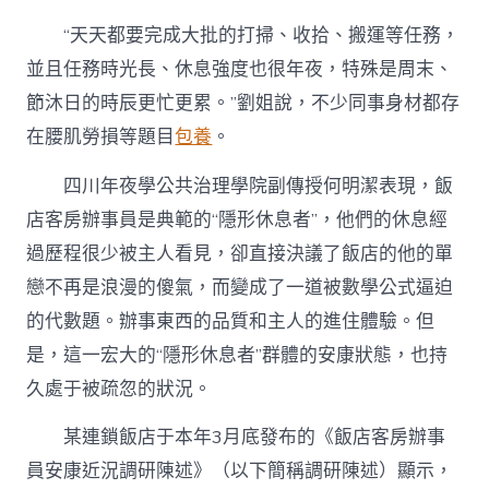
“天天都要完成大批的打掃、收拾、搬運等任務，
並且任務時光長、休息強度也很年夜，特殊是周末、
節沐日的時辰更忙更累。”劉姐說，不少同事身材都存
在腰肌勞損等題目
包養
。
四川年夜學公共治理學院副傳授何明潔表現，飯
店客房辦事員是典範的“隱形休息者”，他們的休息經
過歷程很少被主人看見，卻直接決議了飯店的他的單
戀不再是浪漫的傻氣，而變成了一道被數學公式逼迫
的代數題。辦事東西的品質和主人的進住體驗。但
是，這一宏大的“隱形休息者”群體的安康狀態，也持
久處于被疏忽的狀況。
某連鎖飯店于本年3月底發布的《飯店客房辦事
員安康近況調研陳述》（以下簡稱調研陳述）顯示，