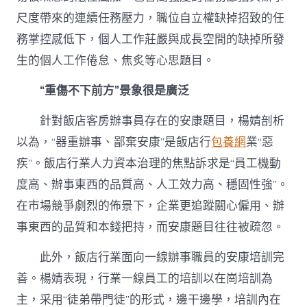
尺度帶來的連續任務壓力，職位自立權缺掉招致的任
務掌控感低下，個人工作莊嚴與成長空間的缺掉所發
生的個人工作倦怠、焦炙等心思題目。
“重傷不下前方”景象很是廣泛
針對飯店客房辦事員存在的安康題目，楊婧剖析
以為，“器重辦事、鄙棄安康”是飯店行
包養網
業“惡
疾”。飯店行業人力資本治理的焦點訴求是“員工機動
度高、辦事東西的品質高、人工效力高、穩固性強”。
在市場競爭劇烈的佈景下，企業更追蹤關心僱用、辦
事東西的品質和本錢把持，而安康題目往往被疏忽。
此外，飯店行業面向一線辦事職員的安康培訓完
善。楊婧表現，行業一線員工的培訓以在崗培訓為
主，采用“徒弟帶門徒”的形式，邊干邊學，培訓內在