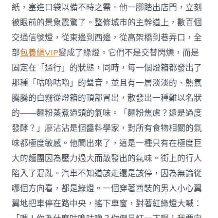
紙，塞進口袋以備不時之需。他一腳踏出店門，立刻
被眼前的景象震驚了。整條城市的主幹道上，數百個
交通信號燈，從東邊到西邊，從高架橋到巷弄口，全
部
包養網VIP
變成了綠燈。它們不是交替閃爍，而是
固定在「通行」的狀態，同時，每一個燈箱都發出了
那種「咕嚕咕嚕」的聲音，並且有一層淡淡的、熱氣
騰騰的白霧從燈箱的頂部冒出，散發出一種難以名狀
的——麵粉蒸煮過頭的氣味。「麵粉焦慮？還是過度
發酵？」廖沾沾是個醬料學家，對所有食物相關的氣
味都極度敏感。他聞出來了，這是一種只有在極度巨
大的麵團因為壓力過大而散發出的氣味。街上的行人
陷入了混亂。汽車不知道該走還是該停，因為無論從
哪個方向看，都是綠燈。一個穿著西裝的男人小心翼
翼地把車停在路中央，搖下車窗，對著紅綠燈大喊：