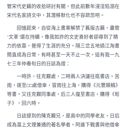
管宋代史籍的收拾研討有關，但此前數年浸淫陷溺在
宋代名家詩文中，其潛移默化也不容疏忽吧。
回憶起來，自從海上書業解禁了舊版古籍，盡管
“文革”還在持續，像我如許的文史喜好者卻尋到了精
力的依靠，覺得了生涯的充分。隔三岔五地過江淘書
簡直成為日常，有時甚至一天不止一次。這有我一九
七三年仲春旬日的日誌為證：
一時許，往克艱處，二時兩人決議往逛書店。苦
雨，遂至□□處借傘，冒雨往上海，購得《元豐類稿》
等書。又往克艱同事處，后三人復至書店，購得《荀
子》，回六時。
日誌提到的陳克艱兄，是高中的同學老友，日后
成為滬上文理兼通的著名學者。阿誰下戰書與他借傘