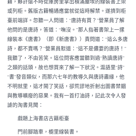
籍，夥計還不時從庫房里拿出積滿塵埃的線裝書上架
或列柜。舊版古籍暢通應當就從這時解禁。遂擠到柜
臺前端詳。忽聽一人問道：“唐詩有買？”營業員了解
他問的是唐詩，答道：“嘸沒。”那人指著書架上一摞
線裝本《唐書》（即《新唐書》）責問道：“這么多唐
詩，都不賣嗎？”營業員懟道：“這不是儂要的唐詩！”
我聽了，不由苦笑。這位問客應當聽到過“熟讀唐詩”
之類的話頭，故也想買來了解一下狀況。滬語里“詩”
“書”發音類似，而那六七年的教導久與唐詩盡緣，他
不明就里，這才鬧了笑話，卻荒謬地折射出圖書禁錮
與教導曠廢的惡果。我有一首打油詩，記此次令人發
謔的淘書見聞：
戲題上海書店古籍柜臺
門前腳踏車，櫥里線裝書。