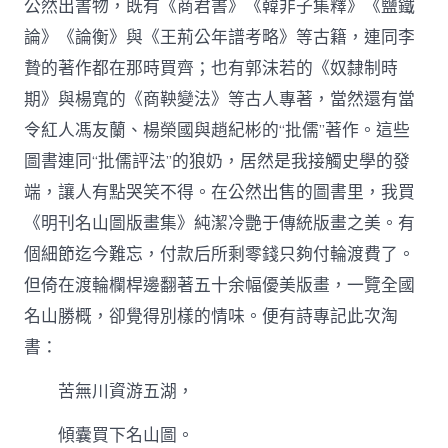
公然出書物，既有《商君書》《韓非子集釋》《鹽鐵
論》《論衡》與《王荊公年譜考略》等古籍，連同李
贄的著作都在那時買齊；也有郭沫若的《奴隸制時
期》與楊寬的《商鞅變法》等古人專著，當然還有當
令紅人馮友蘭、楊榮國與趙紀彬的“批儒”著作。這些
圖書連同“批儒評法”的狼奶，居然是我接觸史學的發
端，讓人有點哭笑不得。在公然出售的圖書里，我買
《明刊名山圖版畫集》純潔冷艷于傳統版畫之美。有
個細節迄今難忘，付款后所剩零錢只夠付輪渡費了。
但倚在渡輪欄桿邊翻著五十余幅優美版畫，一覽全國
名山勝概，卻覺得別樣的情味。便有詩專記此次淘
書：
苦無川資游五湖，
傾囊買下名山圖。