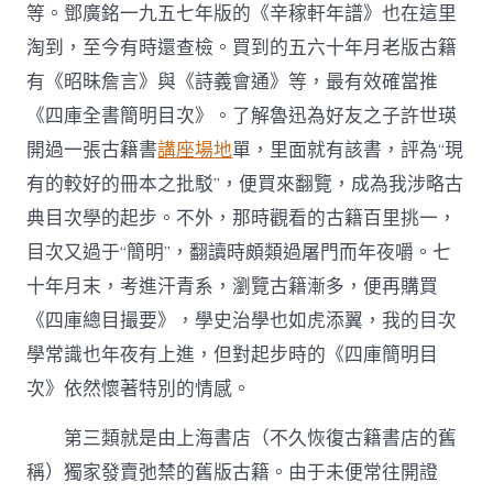
等。鄧廣銘一九五七年版的《辛稼軒年譜》也在這里
淘到，至今有時還查檢。買到的五六十年月老版古籍
有《昭昧詹言》與《詩義會通》等，最有效確當推
《四庫全書簡明目次》。了解魯迅為好友之子許世瑛
開過一張古籍書
講座場地
單，里面就有該書，評為“現
有的較好的冊本之批駁”，便買來翻覽，成為我涉略古
典目次學的起步。不外，那時觀看的古籍百里挑一，
目次又過于“簡明”，翻讀時頗類過屠門而年夜嚼。七
十年月末，考進汗青系，瀏覽古籍漸多，便再購買
《四庫總目撮要》，學史治學也如虎添翼，我的目次
學常識也年夜有上進，但對起步時的《四庫簡明目
次》依然懷著特別的情感。
第三類就是由上海書店（不久恢復古籍書店的舊
稱）獨家發賣弛禁的舊版古籍。由于未便常往開證