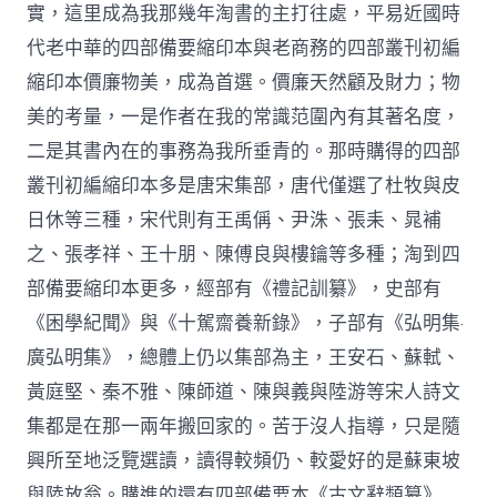
實，這里成為我那幾年淘書的主打往處，平易近國時
代老中華的四部備要縮印本與老商務的四部叢刊初編
縮印本價廉物美，成為首選。價廉天然顧及財力；物
美的考量，一是作者在我的常識范圍內有其著名度，
二是其書內在的事務為我所垂青的。那時購得的四部
叢刊初編縮印本多是唐宋集部，唐代僅選了杜牧與皮
日休等三種，宋代則有王禹偁、尹洙、張耒、晁補
之、張孝祥、王十朋、陳傅良與樓鑰等多種；淘到四
部備要縮印本更多，經部有《禮記訓纂》，史部有
《困學紀聞》與《十駕齋養新錄》，子部有《弘明集·
廣弘明集》，總體上仍以集部為主，王安石、蘇軾、
黃庭堅、秦不雅、陳師道、陳與義與陸游等宋人詩文
集都是在那一兩年搬回家的。苦于沒人指導，只是隨
興所至地泛覽選讀，讀得較頻仍、較愛好的是蘇東坡
與陸放翁。購進的還有四部備要本《古文辭類纂》