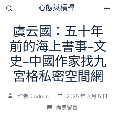
跳
心態與槓桿
至
搜
選
尋
單
主
切
虞云國：五十年
要
換
開
內
關
前的海上書事–文
容
史–中國作家找九
宮格私密空間網
發
文
作者：
admin
2025 年 3 月 5 日
表
章
日
作
在
尚無留言
期
者
〈虞