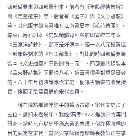
四部備要本與四部叢刊本，前者有《年齡經傳集解》
與《定盦選集》等，后者有《孟子》與《文心雕龍》
等。其他版本線裝書唯有江南書局本《毛詩傳箋》，
掃葉山房石印本《史記精髓錄》與影印宣統二年本
《王漁洋詩鈔》，都不是好簿本。獨一以八元錢買過
一部康熙刻本的《杜工部集》，對比同時四部備要線
裝本《文史通義》三冊開價一元二，四部叢刊線裝本
《孟東野詩集》兩冊僅八毛，這筆書價盡對算是豪奢
的。八十年月初決議專治宋史，便讓古籍書店收受接
管，換回了急需置備的宋代古籍。
現在清點那幾年進手的舊版古籍，宋代文史占了
主位。誰知未過幾年，我經“高考1977”進讀汗青專門
研究，當時已有以史學為志業的念想，但終極將標的
目的圈定在宋代，當然與業師程應镠師長教師正在掌