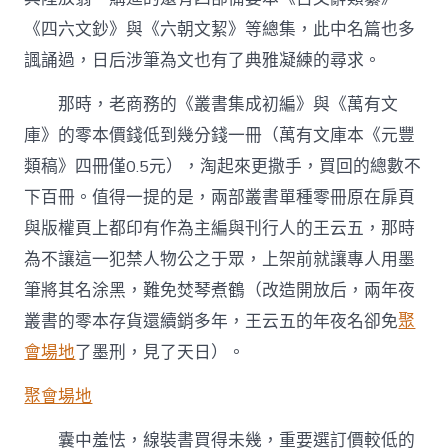
《四六文鈔》與《六朝文絜》等總集，此中名篇也多
諷誦過，日后涉筆為文也有了典雅凝練的尋求。
那時，老商務的《叢書集成初編》與《萬有文
庫》的零本價錢低到幾分錢一冊（萬有文庫本《元豐
類稿》四冊僅0.5元），淘起來更撒手，買回的總數不
下百冊。值得一提的是，兩部叢書單種零冊原在扉頁
與版權頁上都印有作為主編與刊行人的王云五，那時
為不讓這一犯禁人物公之于眾，上架前就讓專人用墨
筆將其名涂黑，難免焚琴煮鶴（改造開放后，兩年夜
叢書的零本存貨還續銷多年，王云五的年夜名卻免
聚
會場地
了墨刑，見了天日）。
聚會場地
囊中羞怯，線裝書買得未幾，重要選訂價較低的