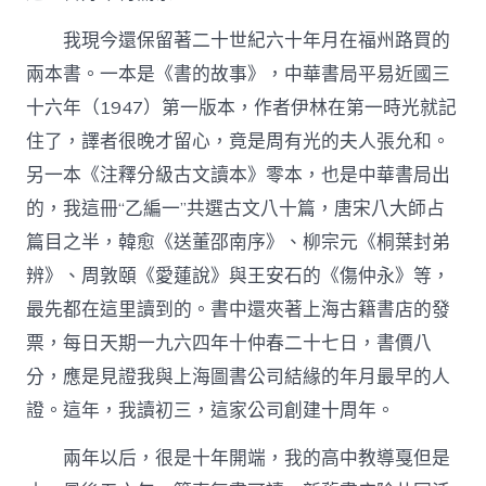
我現今還保留著二十世紀六十年月在福州路買的
兩本書。一本是《書的故事》，中華書局平易近國三
十六年（1947）第一版本，作者伊林在第一時光就記
住了，譯者很晚才留心，竟是周有光的夫人張允和。
另一本《注釋分級古文讀本》零本，也是中華書局出
的，我這冊“乙編一”共選古文八十篇，唐宋八大師占
篇目之半，韓愈《送董邵南序》、柳宗元《桐葉封弟
辨》、周敦頤《愛蓮說》與王安石的《傷仲永》等，
最先都在這里讀到的。書中還夾著上海古籍書店的發
票，每日天期一九六四年十仲春二十七日，書價八
分，應是見證我與上海圖書公司結緣的年月最早的人
證。這年，我讀初三，這家公司創建十周年。
兩年以后，很是十年開端，我的高中教導戛但是