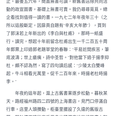
止。最後五六年，簡直無書可讀，新舊書店除共同活
動的政宣圖書，基礎上無書可賣。我仍尋尋覓覓，總
企看找到值得一讀的書。一九七二年年夜年三十（之
所以這般斷定，因扉頁自題有“辛亥大年節”），買到
了郭沫若上年新出的《李白與杜甫》，那時一紙盛
行。讀完，想起十年前留念杜甫出生一千二百五十周
年郵票上印過郭老題草堂的春聯：“平易近間疾苦，筆
底波濤；世上瘡痍，詩中圣哲。”對他當下過于揚李抑
杜，頗不認為然，寫了四句讀后感：“少陵太白雙峰
起，牛斗相看光萬里。促千二百年來，時揚老杜時揚
李。”
年夜約這年起，滬上古舊書業逐步松動。暮秋某
天，路經福州路四二四號的上海書店，見門口停滿自
行車，店里人頭攢動，柜臺里擺設了久違的舊版古