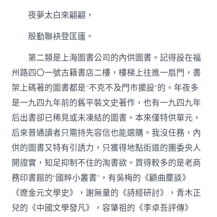
夜夢太白來翩翩，
殷勤聯袂登匡廬。
第二類是上海圖書公司的內供圖書。記得設在福
州路四〇一號古籍書店二樓，樓梯上往進一扇門，書
架上碼著的圖書都是“不克不及門市擺設”的。年夜多
是一九四九年前的舊平裝文史著作，也有一九四九年
后出書卻已稀見或未凍結的圖書。本來僅特供單元，
后來普通讀者只需持先容信也能選購。我沒任務，內
供的圖書又特有引誘力，只獲得地點街道的團委央人
開證實，知足抑制不住的淘書欲。買得較多的是老商
務印書館的“國粹小叢書”，有吳梅的《顧曲麈談》
《遼金元文學史》，謝無量的《詩經研討》，青木正
兒的《中國文學發凡》，容肇祖的《李卓吾評傳》