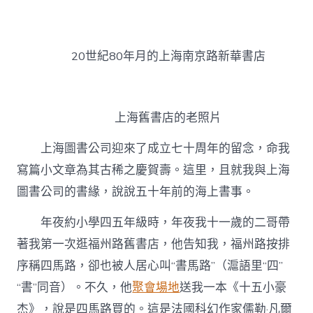
云
國：
五
十
20世紀80年月的上海南京路新華書店
年
前
的
海
上
上海舊書店的老照片
書
事
上海圖書公司迎來了成立七十周年的留念，命我
–
文
寫篇小文章為其古稀之慶賀壽。這里，且就我與上海
史
圖書公司的書緣，說說五十年前的海上書事。
–
中
年夜約小學四五年級時，年夜我十一歲的二哥帶
國
作
著我第一次逛福州路舊書店，他告知我，福州路按排
家
序稱四馬路，卻也被人居心叫“書馬路”（滬語里“四”
找
九
“書”同音）。不久，他
聚會場地
送我一本《十五小豪
宮
杰》，說是四馬路買的。這是法國科幻作家儒勒·凡爾
格