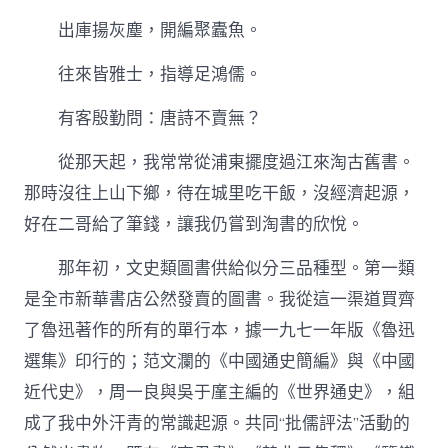
出庫揚灰塵，開編聚蠹魚。
往來皆雅士，指導足鴻儒。
有客殷勤問：唐詩不賣無？
從那天起，我常常從浦東擺度過江來淘古舊書。
那時沒往上山下鄉，待在城里吃干飯，沒經濟起源，
好在二哥給了筆錢，讓我仍嘗到淘書的欣悅。
那年初，文史類圖書供給似分三品種型。第一類
是全市新華書店公然發賣的圖書。我從這一渠道買齊
了魯迅著作的所有的單行本，據一九七一年版《魯迅
選集》印行的；范文瀾的《中國通史簡編》與《中國
近代史》，周一良與吳于廑主編的《世界通史》，組
成了我中外汗青的常識起源。共同“批儒評法”活動的