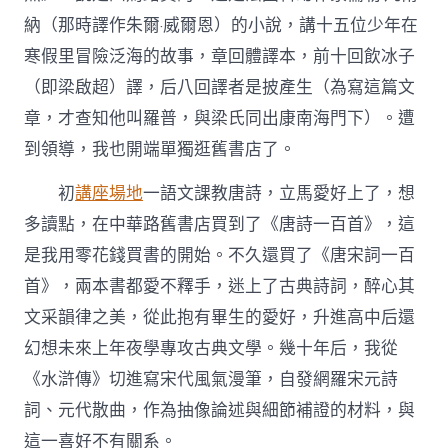
私
納（那時譯作朱爾·威爾恩）的小說，講十五位少年在
密
空
寒假里冒險泛海的故事，章回體譯本，前十回飲冰子
間
（即梁啟超）譯，后八回譯者是披產生（為寫這篇文
網〉
中
章，才查知他叫羅普，與梁氏同出康南海門下）。遭
到領導，我也開端單獨逛舊書店了。
初
講座場地
一語文課教唐詩，立馬愛好上了，想
多讀點，在中華路舊書店買到了《唐詩一百首》，這
是我用零花錢買書的開始。不久還買了《唐宋詞一百
首》，兩本書都愛不釋手，迷上了古典詩詞，醉心其
文采韻律之美，從此抱有畢生的愛好，升進高中后還
幻想未來上年夜學專攻古典文學。幾十年后，我從
《水滸傳》切進寫宋代風氣漫筆，自發網羅宋元詩
詞、元代散曲，作為抽像論述與細節補證的材料，與
這一喜好不有關系。