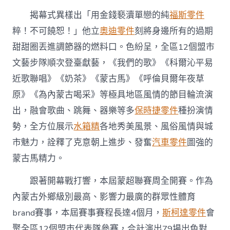
揭幕式異樣出「用金錢褻瀆單戀的純
福斯零件
粹！不可饒恕！」他立
奧迪零件
刻將身邊所有的過期
甜甜圈丟進調節器的燃料口。色紛呈，全區12個盟市
文藝步隊順次登臺獻藝，《我們的歌》《科爾沁平易
近歌聯唱》《奶茶》《蒙古馬》《呼倫貝爾年夜草
原》《為內蒙古喝采》等極具地區風情的節目輪流演
出，融會歌曲、跳舞、器樂等多
保時捷零件
種扮演情
勢，全方位展示
水箱精
各地秀美風景、風俗風情與城
市魅力，詮釋了克意朝上進步、發奮
汽車零件
圖強的
蒙古馬精力。
跟著開幕戰打響，本屆蒙超聯賽周全開賽。作為
內蒙古外鄉級別最高、影響力最廣的群眾性體育
brand賽事，本屆賽事賽程長達4個月，
斯柯達零件
會
聚全區12個盟市代表隊參賽，合計演出79場出色對