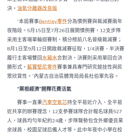
決。
油氣分離器改良版
“本屆賽事
Bentley零件
分為慣例賽與裁減賽兩年
夜階段。5月15日至7月26日展開慣例賽，12支步隊
采用主客場單輪迴賽制，積分榜前八名晉級裁減賽；
8月1日至9月12日開啟裁減賽征程，1/4決賽、半決賽
履行主客場雙回
水箱水
合對決，決賽則采用單回合決
勝形式，
藍寶堅尼零件
賽事兼具專門研究競技性與民
眾欣賞性。”內蒙古自治區體育局局長杜伯軍先容。
“票根經濟”開釋花費活氣
賽事一直秉
汽車空氣芯
持全平易近介入、全平易
近共享的辦賽理念，12支參賽球隊合計報名球員527
人，球員均勻年紀約24歲，步隊聲勢包含外鄉優良業
余球員、校園足球后備人才等。此中年夜中小學在校