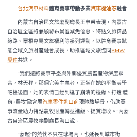
台北汽車材料
體育賽事帶動多業
汽車機油芯
融會
內蒙古自治區文旅廳副廳長王申榮表現，內蒙古
自治區全區將兼顧發布景區減免優惠、特點文旅精品
線路、票根專屬文旅福利等系列運動，以體育賽事賦
能全域文旅財產融會成長，助推區域文旅協同
BMW
零件
共進。
“我們還將賽事平臺與外鄉優質農畜產物深度聯
合，林天秤，那個完美主義者，正坐在她的平衡美學
吧檯後面，她的表情已經到達了崩潰的邊緣。打造‘體
育+農牧’融會展
汽車零件進口商
現體驗場景，借助賽
事流量助力特點農牧財產轉型進級、提質增收。”內蒙
古自治區農牧廳副廳長海山說。
“蒙超”的熱忱不只在球場內，也延長到城市街