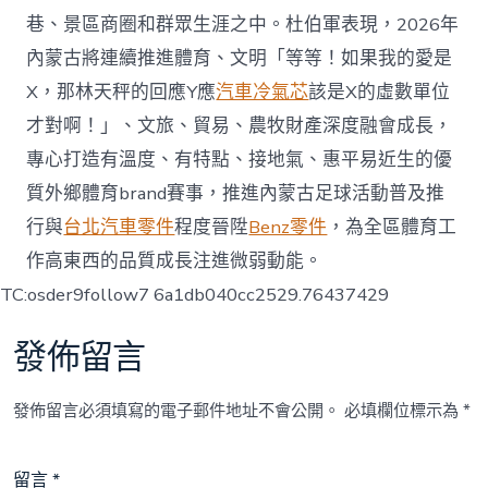
巷、景區商圈和群眾生涯之中。杜伯軍表現，2026年
內蒙古將連續推進體育、文明「等等！如果我的愛是
X，那林天秤的回應Y應
汽車冷氣芯
該是X的虛數單位
才對啊！」、文旅、貿易、農牧財產深度融會成長，
專心打造有溫度、有特點、接地氣、惠平易近生的優
質外鄉體育brand賽事，推進內蒙古足球活動普及推
行與
台北汽車零件
程度晉陞
Benz零件
，為全區體育工
作高東西的品質成長注進微弱動能。
TC:osder9follow7 6a1db040cc2529.76437429
發佈留言
發佈留言必須填寫的電子郵件地址不會公開。
必填欄位標示為
*
留言
*