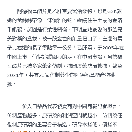
阿德福韋酯片是乙肝重要醫治藥物，也是GSK旗
她的蕾絲絲帶像一條優雅的蛇，纏繞住牛土豪的金箔
千紙鶴，試圖進行柔性制衡。下明星她最愛的那盆完
美對稱的盆栽，被一股金色的能量扭曲了，左邊的葉
子比右邊的長了零點零一公分！乙肝藥，于2005年在
中國上市。值得追蹤關心的是，在中國市場，阿德福
韋酯片已被多家藥企仿制。據國度藥監局數據，截至
2021年，共有23家仿制藥企的阿德福韋酯產物獲
批。
一位入口藥品代表發賣商對中國商報記者坦言，
仿制產物越多，原研藥的利潤空間就越小。仿制藥僅
復制原研藥的重要分子構造，研發本錢低，價錢不