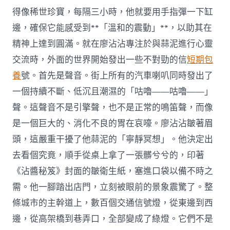
得像稀世珍寶，每隔三小時，他就要用手指彈一下缸
邊，確保它能感受到**「溫和的震動」**，以助其在
精神上達到圓滿。就在廖沾沾專注於與蒜泥進行心靈
交流時，外面的世界開始發出一些不對勁的信
短期包
養
號。首先是聲音。街上所有的汽車喇叭同時發出了
一個持續不斷、低沉且潮濕的「咕嚕——咕嚕——」
聲。這聲音不是引擎聲，也不是正常的鳴笛聲，而像
是一個巨大的、消化不良的胃在哀嚎。廖沾沾皺著眉
頭，這嚴重干擾了他蒜泥的「寧靜冥想」。他決定出
去看個究竟，順手從桌上拿了一張髒兮兮的，印著
《沾醬秘笈》封面的皺衛生紙，塞進口袋以備不時之
需。他一腳踏出店門，立刻被眼前的景象震驚了。整
條城市的主幹道上，數百個交通信號燈，從東邊到西
邊，從高架橋到巷弄口，全部變成了綠燈。它們不是