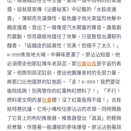
出，兩張麵皮在空中交疊，變成一個半透明的防禦護
盾。這就是家傳《沾醬秘笈》中記載的「水餃皮護
盾」，薄韌而充滿彈性。藍色離子炮光束猛烈地擊中
麵皮護盾，發出了一聲像是汽水開蓋的聲音。護盾劇
烈震動，但奇蹟般地擋住了攻擊，只是散發出濃郁的
麵香。「這麵皮的延展性！完美！但撐不了太久！」
K-999焦急地大喊，中藥味更濃了。廖沾沾知道，他
必須帶走他那缸陳年老蒜泥，那
包養站長
是宇宙的希
望。他跑到蒜泥缸前，使出他搬運食材的全部力量，
將那口比他還胖的缸抱起。「走！K-999！我們要從
後院逃跑！別再管你的紅棗枸杞燃料了！」「不行！
燃料是文明的基
包養
礎！沒了紅棗我飛不遠！」吉娃
娃特務抗議。它用小嘴咬住廖沾沾的衣領，同時開啟
了它背上的枸杞推進器。推進器發出「滋滋」的輕微
煎煮聲，伴隨著一股濃郁的蔘味爆發。廖沾沾抱著蒜