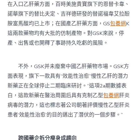
在入口乙肝藥方面，百時美施貴寶旗下的恩替卡韋、
諾華旗下的替比夫定、吉祥德研發的替諾福韋艾拉酚
胺富馬酸均已上市；在國產乙肝藥方面，GS
包養網
K
這兩款藥物均有大批的仿制產物。對GSK來說，停
產、出售或也開釋了事跡持久吃虧的風險。
不外，GSK并未廢棄中國乙肝藥物市場。GSK方
面表現，旗下一款具有“效能性治愈”慢性乙肝的潛力
新藥正在全球停止二期臨床研討。“這項2a期數據表
白，這款新藥在醫治周圍后具有克制乙型
包養網
肝炎
病毒的潛力，這也標志著公司朝著評價慢性乙型肝炎
患者‘效能性治愈’的目的邁出了潛伏的一個步驟。”
跨國藥企拆分瘦身成趨向