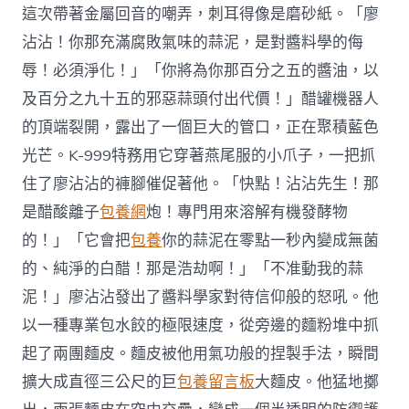
這次帶著金屬回音的嘲弄，刺耳得像是磨砂紙。「廖
沾沾！你那充滿腐敗氣味的蒜泥，是對醬料學的侮
辱！必須淨化！」「你將為你那百分之五的醬油，以
及百分之九十五的邪惡蒜頭付出代價！」醋罐機器人
的頂端裂開，露出了一個巨大的管口，正在聚積藍色
光芒。K-999特務用它穿著燕尾服的小爪子，一把抓
住了廖沾沾的褲腳催促著他。「快點！沾沾先生！那
是醋酸離子
包養網
炮！專門用來溶解有機發酵物
的！」「它會把
包養
你的蒜泥在零點一秒內變成無菌
的、純淨的白醋！那是浩劫啊！」「不准動我的蒜
泥！」廖沾沾發出了醬料學家對待信仰般的怒吼。他
以一種專業包水餃的極限速度，從旁邊的麵粉堆中抓
起了兩團麵皮。麵皮被他用氣功般的捏製手法，瞬間
擴大成直徑三公尺的巨
包養留言板
大麵皮。他猛地擲