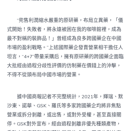
“兜售利潤縮水嚴重的原研藥，布局立異藥，「儀
式開始！失敗者，將永遠被困在我的咖啡館裡，成為
最不對稱的裝飾品！」曾經成為良多跨國藥企在中國
市場的盈利戰略。”上述國際藥企發賣營業相干擔任人
坦言，“4+7”帶量采購后，擁有原研藥的跨國藥企面臨
大批經由過程分歧性評價的仿制藥在價錢上的沖擊，
不得不從頭布局中國市場的營業。
據中國商報記者不完整統計，2021年，輝瑞、默
沙東、諾華、GSK、羅氏等多家跨國藥企均將非焦點
營業或拆分剝離，或出售，或對外受權，甚至直接關
停。GSK對外宣布，經由過程剝離非優先種類產物，