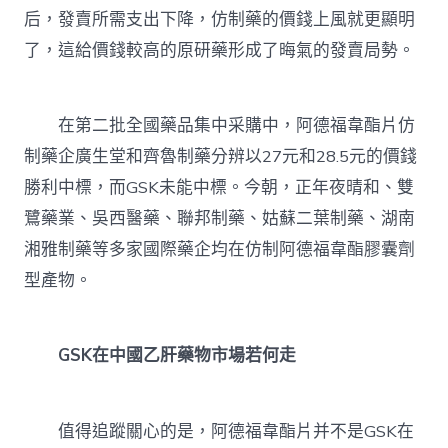
后，發賣所需支出下降，仿制藥的價錢上風就更顯明
了，這給價錢較高的原研藥形成了晦氣的發賣局勢。
在第二批全國藥品集中采購中，阿德福韋酯片仿
制藥企廣生堂和齊魯制藥分辨以27元和28.5元的價錢
勝利中標，而GSK未能中標。今朝，正年夜晴和、雙
鷺藥業、吳西醫藥、聯邦制藥、姑蘇二葉制藥、湖南
湘雅制藥等多家國際藥企均在仿制阿德福韋酯膠囊劑
型產物。
GSK在中國乙肝藥物市場若何走
值得追蹤關心的是，阿德福韋酯片并不是GSK在