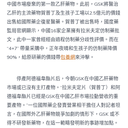
中國市場廢棄的第一款乙肝藥物。此前，GSK將醫治
乙肝的主流藥物賀普丁及生孩子工場以2.5億元的價錢
出售給國際藥企復星醫藥。賀普丁被出售時，國度藥
監局官網顯示，中國16家企業擁有拉米夫定仿制藥批
文，此中一家曾經經由過程仿制藥分歧性評價。而在
“4+7” 帶量采購中，正年夜晴和生孩子的仿制藥降價
90%，給原研藥的價錢帶
包養網
來沖擊。
停產阿德福韋酯片后，今朝GSK在中國乙肝藥物
市場或已沒有主打產物。“拉米夫定片（賀普丁）和阿
德福韋酯片已經是GSK在中國乙肝市場拉動營收的重
要產物。”一位國際藥企發賣營業相干擔任人對記者坦
言，在國際外乙肝藥物競爭加劇的情形下，GSK 或不
得不研發新藥物，在這一範疇發明新的事跡增加點。