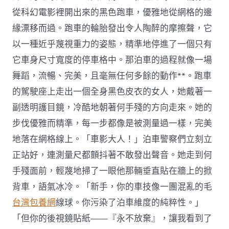
從科幻電影裡開出來的黑色跑車，優雅地從網格的邊
緣漂移而過。跑車的輪胎發出令人陶醉的摩擦聲，它
以一種近乎蔑視重力的姿態，精準地停進了一個只有
它車身尺寸寬度的停車格中。那泊車的過程就像一場
舞蹈，流暢、完美，且毫無任何多餘的動作**。跑車
的駕駛座上走出一個全身黑色皮衣的女人，她戴著一
副透明護目鏡，冷酷地朝著何手殘的方向走來。她的
步伐優雅而精準，每一步都像是被測量過一樣，完美
地落在網格線上。「車影大人！」泊車警察們立刻立
正站好，連測量尺都顫抖著不敢發出聲音。她走到何
手殘面前，輕蔑地掃了一眼他那輛垂直貼在牆上的掀
背車，語氣冰冷。「新手，你的車技像一團混亂的毛
台灣包養網
線球。你污染了泊車維度的純粹性。」
「但你的後視鏡貼紙——『永不放棄』，讓我看到了