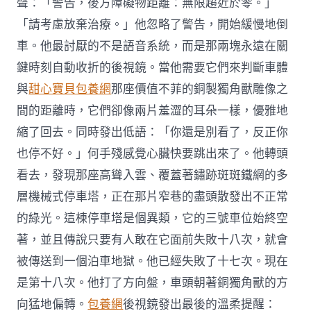
聲：「警告，後方障礙物距離：無限趨近於零。」
「請考慮放棄治療。」他忽略了警告，開始緩慢地倒
車。他最討厭的不是語音系統，而是那兩塊永遠在關
鍵時刻自動收折的後視鏡。當他需要它們來判斷車體
與
甜心寶貝包養網
那座價值不菲的銅製獨角獸雕像之
間的距離時，它們卻像兩片羞澀的耳朵一樣，優雅地
縮了回去。同時發出低語：「你還是別看了，反正你
也停不好。」何手殘感覺心臟快要跳出來了。他轉頭
看去，發現那座高聳入雲、覆蓋著鏽跡斑斑鐵網的多
層機械式停車塔，正在那片窄巷的盡頭散發出不正常
的綠光。這棟停車塔是個異類，它的三號車位始終空
著，並且傳說只要有人敢在它面前失敗十八次，就會
被傳送到一個泊車地獄。他已經失敗了十七次。現在
是第十八次。他打了方向盤，車頭朝著銅獨角獸的方
向猛地偏轉。
包養網
後視鏡發出最後的溫柔提醒：