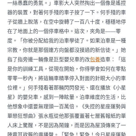
一絲愚蠢的勇氣。」車影大人突然掏出一個像是遙控
器的裝置，對著何手殘的車子按了一下。何手殘的車
子從牆上脫落，在空中旋轉了一百八十度，穩穩地停
在了地面上的一個停車格中。這次，夾角是——零
度。「你被分配給我的泊車學徒了。如果泊車是一種
宗教，你就是那個連方向盤都沒摸過的新信徒。」她
指了指旁邊一輛像是巨型嬰兒車的改
包養
造車：「這
是你的訓練工具，從現在開始，你得學會如何在零點
零零一秒內，將這輛車精準停入對面的針眼大小的車
位裡。」何手殘看著那輛閃閃發光、還在播放《小星
星》的嬰兒車，感到一陣眩暈。泊車維度的生活，比
他想象中還要無理頭一百萬倍。《失控的星座運勢與
單戀狂想曲》張水瓶從他那張覆蓋著七層舊報紙的單
人床上驚醒，不是因為鬧鐘，而是因為屋頂傳來了一
陣震耳欲聾的廣播聲。「緊急！緊急！今日星座運勢