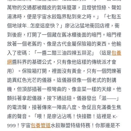
萬物的交通都被麵皮的氣味籠罩，且燈號恒綠、聲如
湯沸時，便是宇宙水餃臨界點到來之時。」「七點五
個地球年…怎麼這麼快？」廖沾沾猛地衝回店裡，衝
到後廚，打開了一個藏在舊冰櫃後面的暗門。暗門裡
放著一個老舊的、像是古代金屬保險箱的東西。他輸
入了密碼：「一醬二醋三油四辣五蒜泥」（這是
包養
網
醬料界的基礎公式，只有像他這樣的傳統派才會
用）。保險箱打開，裡面沒有黃金，只有一個閃爍著
詭異紅色光芒的儀器。這儀器很像一個老式的對講
機，但頂部插著一根彎曲的、像韭菜一樣的天線。他
顫抖著拿起儀器，按下通話鈕。儀器發出「滋——」
的電流聲，接著傳來一陣高八度、急促且充滿養生焦
慮的聲音。「喂！是廖沾沾嗎！快接聽！這裡是 K-
999！宇宙
包養管道
水餃聯盟特級特務！你那邊是不