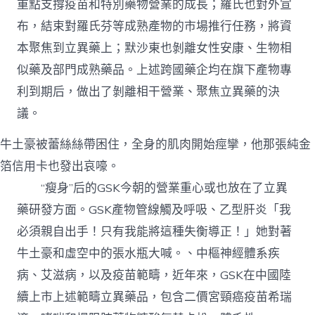
重點支撐疫苗和特別藥物營業的成長；羅氏也對外宣
布，結束對羅氏芬等成熟產物的市場推行任務，將資
本聚焦到立異藥上；默沙東也剝離女性安康、生物相
似藥及部門成熟藥品。上述跨國藥企均在旗下產物專
利到期后，做出了剝離相干營業、聚焦立異藥的決
議。
牛土豪被蕾絲絲帶困住，全身的肌肉開始痙攣，他那張純金
箔信用卡也發出哀嚎。
“瘦身”后的GSK今朝的營業重心或也放在了立異
藥研發方面。GSK產物管線觸及呼吸、乙型肝炎「我
必須親自出手！只有我能將這種失衡導正！」她對著
牛土豪和虛空中的張水瓶大喊。、中樞神經體系疾
病、艾滋病，以及疫苗範疇，近年來，GSK在中國陸
續上市上述範疇立異藥品，包含二價宮頸癌疫苗希瑞