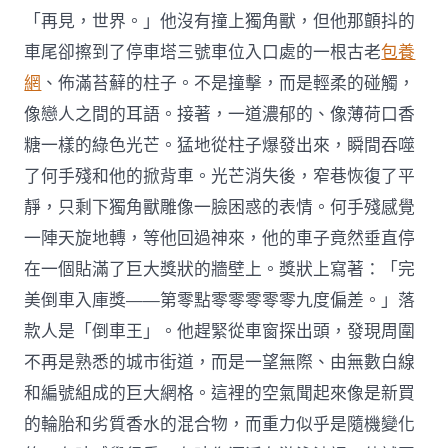
「再見，世界。」他沒有撞上獨角獸，但他那顫抖的
車尾卻擦到了停車塔三號車位入口處的一根古老
包養
網
、佈滿苔蘚的柱子。不是撞擊，而是輕柔的碰觸，
像戀人之間的耳語。接著，一道濃郁的、像薄荷口香
糖一樣的綠色光芒。猛地從柱子爆發出來，瞬間吞噬
了何手殘和他的掀背車。光芒消失後，窄巷恢復了平
靜，只剩下獨角獸雕像一臉困惑的表情。何手殘感覺
一陣天旋地轉，等他回過神來，他的車子竟然垂直停
在一個貼滿了巨大獎狀的牆壁上。獎狀上寫著：「完
美倒車入庫獎——第零點零零零零零九度偏差。」落
款人是「倒車王」。他趕緊從車窗探出頭，發現周圍
不再是熟悉的城市街道，而是一望無際、由無數白線
和編號組成的巨大網格。這裡的空氣聞起來像是新買
的輪胎和劣質香水的混合物，而重力似乎是隨機變化