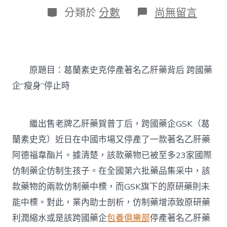
日
作
分
在
分類於
分數
尚無留言
期
者
類
〈葛
蘭
素
史
克
原題目：葛蘭素史克停產著名乙肝藥背后 跨國藥
停
產
企“瘦身”停止時
著
名
乙
肝
繼出售老牌乙肝藥賀普丁后，跨國藥企GSK（葛
藥
蘭素史克）近日在中國市場又停產了一款著名乙肝藥
背
后
阿德福韋酯片。據清楚，該款藥物已被至多23家國際
跨
仿制藥企仿制生孩子。在全國第六批藥品集采中，該
國
藥
款藥物的兩款仿制藥中標，而GSK旗下的原研藥則未
企
能中標。對此，業內助士剖析，仿制藥增添致原研藥
“台
包
利潤縮水或是該跨國藥企
包養俱樂部
停產著名乙肝藥
養