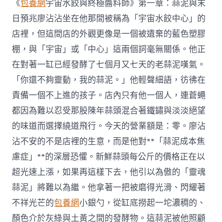
《
包養網
宇宙水餃與終極醬料師》第一章：蒜泥與末
日預兆廖沾沾坐在他那間被稱為「宇宙水餃中心」的
店裡，但這間店的外觀更像是一個被遺棄的藍色塑膠
棚，與「宇宙」或「中心」這兩個詞毫無關係。他正
在對著一缸已經發酵了七個月又七天的老蒜泥嘆氣。
「你還不夠靈動，我的蒜泥。」他輕聲細語，彷彿在
責備一個不上進的孩子。店內只有他一個人，連蒼蠅
都因為難以忍受那股陳年蒜頭混合著鐵鏽與淡淡絕望
的味道而選擇繞道飛行。今天的營業額是：零。廖沾
沾不安的不是店裡的生意，而是他對**「蒜泥成本焦
慮症」**的深層恐懼。新鮮蒜頭每公斤的價格正在以
超光速上漲，如果再這樣下去，他引以為傲的「靈魂
蒜泥」將難以為繼。他拿著一把被磨得光滑、閃耀著
不祥光芒的
包養網
小銀勺，從缸底撈起一坨濃稠的、
顏色介於灰綠與土黃之間的發酵物。這蒜泥被他照顧