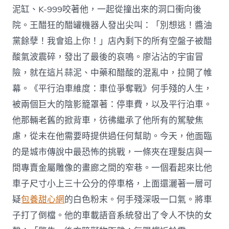
泥缸、K-999咬著他，一起從撞出來的洞口衝向後
院。王醋狂的醋罐機器人發出尖叫：「別想逃！醬油
黨餘孽！我會追上你！」店內剩下的所有空盤子被醋
酸氣波震碎，發出了最後的哀鳴。廖沾沾的宇宙冒
險，就在這片蒜泥、中藥和醋酸的混亂中，拉開了帷
幕。《平行泊車維度：車位爭奪戰》何手殘的人生，
被兩個巨大的陰影籠罩著：停車費，以及平行泊車。
他那輛老舊的掀背車，彷彿繼承了他所有的駕駛焦
慮，從未在他需要時提供過任何幫助。今天，他面臨
的是城市傳說中最恐怖的挑戰，一條夾在理髮店與一
間專賣金屬雕像的畫廊之間的窄巷。一個看起來比他
車子尺寸小上三十公分的停車格，上面還灑著一層可
疑
包養甜心網
的白色粉末。何手殘深吸一口氣。將車
子打了倒檔。他的車載語音系統發出了令人不快的女