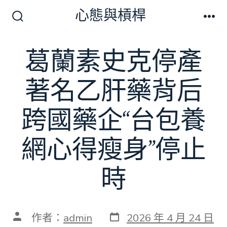
跳
心態與槓桿
至
搜
選
尋
單
主
切
葛蘭素史克停產
要
換
開
內
關
著名乙肝藥背后
容
跨國藥企“台包養
網心得瘦身”停止
時
發
文
作者：
admin
2026 年 4 月 24 日
表
章