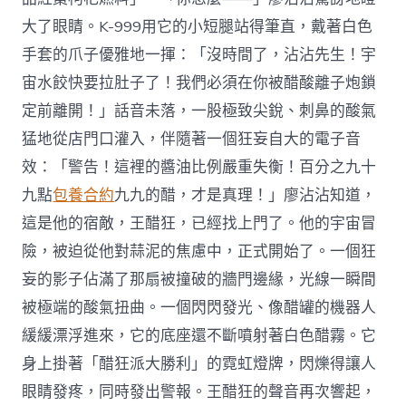
大了眼睛。K-999用它的小短腿站得筆直，戴著白色
手套的爪子優雅地一揮：「沒時間了，沾沾先生！宇
宙水餃快要拉肚子了！我們必須在你被醋酸離子炮鎖
定前離開！」話音未落，一股極致尖銳、刺鼻的酸氣
猛地從店門口灌入，伴隨著一個狂妄自大的電子音
效：「警告！這裡的醬油比例嚴重失衡！百分之九十
九點
包養合約
九九的醋，才是真理！」廖沾沾知道，
這是他的宿敵，王醋狂，已經找上門了。他的宇宙冒
險，被迫從他對蒜泥的焦慮中，正式開始了。一個狂
妄的影子佔滿了那扇被撞破的牆門邊緣，光線一瞬間
被極端的酸氣扭曲。一個閃閃發光、像醋罐的機器人
緩緩漂浮進來，它的底座還不斷噴射著白色醋霧。它
身上掛著「醋狂派大勝利」的霓虹燈牌，閃爍得讓人
眼睛發疼，同時發出警報。王醋狂的聲音再次響起，