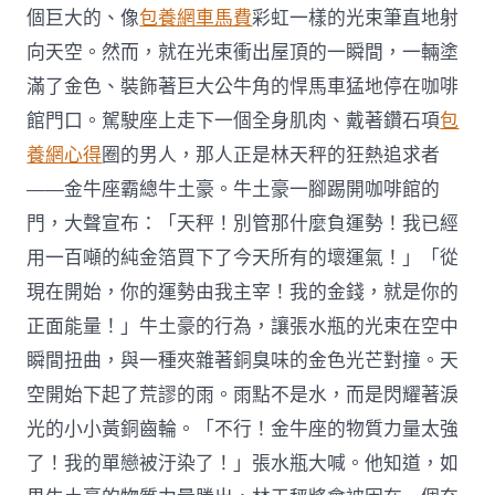
個巨大的、像
包養網車馬費
彩虹一樣的光束筆直地射
向天空。然而，就在光束衝出屋頂的一瞬間，一輛塗
滿了金色、裝飾著巨大公牛角的悍馬車猛地停在咖啡
館門口。駕駛座上走下一個全身肌肉、戴著鑽石項
包
養網心得
圈的男人，那人正是林天秤的狂熱追求者
——金牛座霸總牛土豪。牛土豪一腳踢開咖啡館的
門，大聲宣布：「天秤！別管那什麼負運勢！我已經
用一百噸的純金箔買下了今天所有的壞運氣！」「從
現在開始，你的運勢由我主宰！我的金錢，就是你的
正面能量！」牛土豪的行為，讓張水瓶的光束在空中
瞬間扭曲，與一種夾雜著銅臭味的金色光芒對撞。天
空開始下起了荒謬的雨。雨點不是水，而是閃耀著淚
光的小小黃銅齒輪。「不行！金牛座的物質力量太強
了！我的單戀被汙染了！」張水瓶大喊。他知道，如