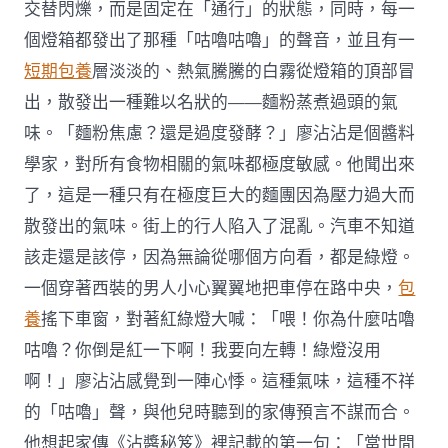
交替閃爍，而是固定在「通行」的狀態，同時，每一
個燈箱都發出了那種「咕嚕咕嚕」的聲音，並且有一
短期包養
層淡淡的、熱氣騰騰的白霧從燈箱的頂部冒
出，散發出一種難以名狀的——麵粉蒸煮過頭的氣
味。「麵粉焦慮？還是過度發酵？」廖沾沾是個醬料
學家，對所有食物相關的氣味都極度敏感。他聞出來
了，這是一種只有在極度巨大的麵團因為壓力過大而
散發出的氣味。街上的行人陷入了混亂。汽車不知道
該走還是該停，因為無論從哪個方向看，都是綠燈。
一個穿著西裝的男人小心翼翼地把車停在路中央，
包
養
搖下車窗，對著紅綠燈大喊：「喂！你為什麼咕嚕
咕嚕？你倒是紅一下啊！我要向左轉！綠燈沒用
啊！」廖沾沾感覺到一陣心悸。這種氣味，這種不祥
的「咕嚕」聲，與他兒時聽到的家傳預言不謀而合。
他想起家傳《沾醬秘笈》裡記載的第一句：「當世間