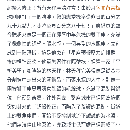
超級大修正！所有天秤座請注意！由於月
包養留言板
球剛剛打了一個噴嚏，您的戀愛機率從昨日的百分之
九十九點九，陡降至負百分之八十七！」廣播員的聲
音聽起來像是一個正在經歷中年危機的雙子座，充滿
了戲劇性的絕望。張水瓶，一個典型的水瓶座，立刻
感到一陣恐慌，這是他患有「星座預報壓力症候群」
後的標準反應。他單戀著住在隔壁棟、經營一家「平
衡美學」咖啡館的林天秤。林天秤完美得像是從黃金
分割線中走出來的藝術品。而張水瓶的人生，則像一
團被獅子座暴君隨意亂踢的毛線球，充滿了混亂與錯
位。他衝到窗邊，往外看去。整座城市已經因為這個
突如其來的「超級修正」而陷入了荒謬的混亂。街道
上的雙魚座們，開始不受控制地流下鹹鹹的海水淚，
他們無法停止地哭泣，導致城市低窪處已經形成了小