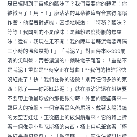
是已經聞到宇宙級的酸味了？我們需要你的蒜泥！你
被徵召了！馬上！」廖沾沾的耳朵被這聲音震得嗡嗡
作響，他捏著對講機，困惑地喊道：「特務？酸味？
等等！我聞到的不是酸味！是麵粉過度膨脹的焦慮
味！還有，我現在走不開！我的陳年老蒜泥需要每隔
三小時的溫和震動！」「蒜泥？」對面傳來K-999崩
潰的尖叫聲，帶著濃濃的中藥味電子雜音：「重點不
是蒜泥！重點是**時空正在彎曲！**我們的推進器快
沒紅棗了！快！我們在你的後院！別帶任何多餘的東
西！除了——你那缸蒜泥！」就在廖沾沾還在糾結要
不要帶上他最珍愛的那把銀勺時，外面的牆壁傳來一
聲巨大的撞擊。一個穿著黑色燕尾服、戴著太陽眼鏡
的太空吉娃娃，正從牆上的破洞鑽進來。它的背上揹
著一個像是小型瓦斯桶的東西，桶上用毛筆寫著「極
品紅棗枸杞燃料」。「你怎麼——」廖沾沾驚訝地瞪