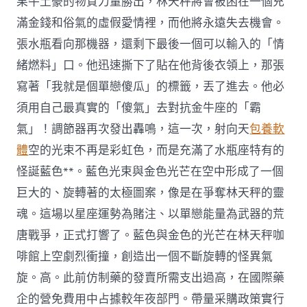
果牛土豪的物質力量勝出，林天秤將會被困在一個充
滿金錢和俗氣的虛假愛情裡，而他將永遠失去機會。
張水瓶看向那機器，還剩下最後一個可以輸入的「情
緒燃料」口。他迅速撕下了貼在他背後衣領上，那張
寫著「我就是個單戀傻瓜」的標籤，丟了進去。他必
須用自己最真實的「傻氣」去對抗金牛座的「霸
氣」！調節器再次發出轟鳴，這一次，射向天
包養軟
體
空的光束不再是彩虹色，而是充滿了水瓶座特有的
怪誕藍色**。藍色光束與金色光芒在空中形成了一個
巨大的、旋轉著的太極圖案，像是在爭奪林天秤的靈
魂。這場以星座運勢為賭注、以單戀能量為武器的荒
唐戰爭，正式打響了。藍色與金色的光芒在林天秤咖
啡館上空劇烈衝撞，創造出一個不斷旋轉的怪異氣
旋。高。此前仿制藥的發賣所需支出過高，在國際藥
企的營免費用中占據較年夜部門。帶量采購政策實行