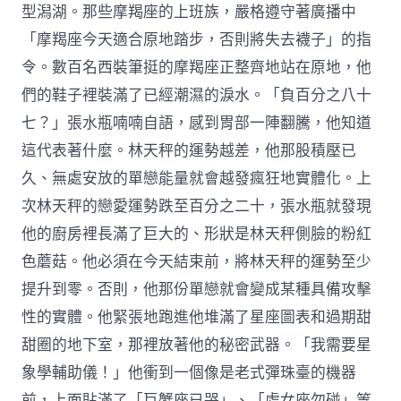
型潟湖。那些摩羯座的上班族，嚴格遵守著廣播中
「摩羯座今天適合原地踏步，否則將失去襪子」的指
令。數百名西裝筆挺的摩羯座正整齊地站在原地，他
們的鞋子裡裝滿了已經潮濕的淚水。「負百分之八十
七？」張水瓶喃喃自語，感到胃部一陣翻騰，他知道
這代表著什麼。林天秤的運勢越差，他那股積壓已
久、無處安放的單戀能量就會越發瘋狂地實體化。上
次林天秤的戀愛運勢跌至百分之二十，張水瓶就發現
他的廚房裡長滿了巨大的、形狀是林天秤側臉的粉紅
色蘑菇。他必須在今天結束前，將林天秤的運勢至少
提升到零。否則，他那份單戀就會變成某種具備攻擊
性的實體。他緊張地跑進他堆滿了星座圖表和過期甜
甜圈的地下室，那裡放著他的秘密武器。「我需要星
象學輔助儀！」他衝到一個像是老式彈珠臺的機器
前，上面貼滿了「巨蟹座已哭」、「處女座勿碰」等