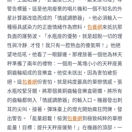
警告標籤。這是他用廢棄的唱片機和一個不知名的外
星計算器改造而成的「情感調節器」。他必須輸入一
種極具感染力的正面情緒作為燃料，
包養網
來抵抗那
負面的運勢波。「水瓶座的優勢，就是超脫一切的理
性與冷靜…才怪！我只有一腔熱血的傻氣啊！」他絕
望地低吼。他看了一眼腳邊。那裡放著一個他為林天
秤準備了兩年的禮物：一個用一萬塊小小的天秤座黃
銅齒輪組成的音樂盒。他從未送出，因為害怕被拒
絕。這
包養網
份害怕，就是純度最高的單戀情感。張
水瓶咬緊牙關，將那個黃銅齒輪音樂盒砸爛，將所有
的齒輪都倒入「情感調節器」的輸入口。機器發出刺
耳的尖叫，接著，彈珠臺上的燈光開始瘋狂閃爍，發
出警告。「能量超載！檢測
包養網
到極致純粹的單戀
能量！目標：提升天秤座運勢！」在機器的頂部，一