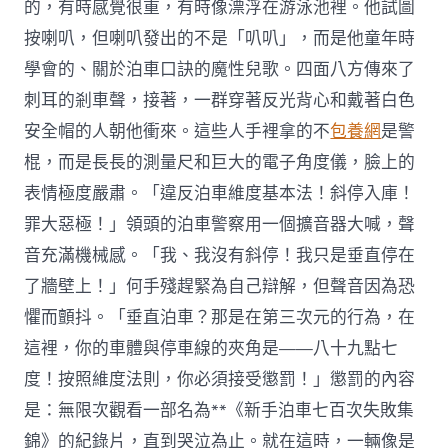
的，有時感覺很重，有時像漂浮在游泳池裡。他試圖
按喇叭，但喇叭發出的不是「叭叭」，而是他童年時
學會的、關於泊車口訣的魔性兒歌。四面八方傳來了
刺耳的剎車聲，接著，一群穿著反光背心和戴著白色
安全帽的人朝他衝來。這些人手裡拿的不
包養網
是警
棍，而是長長的測量尺和巨大的電子角度儀，臉上的
表情極度嚴肅。「違反泊車維度基本法！斜停入庫！
罪大惡極！」領頭的泊車警察用一個擴音器大喊，聲
音充滿機械感。「我、我沒有斜停！我只是垂直停在
了牆壁上！」何手殘趕緊為自己辯解，但聲音因為恐
懼而顫抖。「垂直泊車？那是在第三次元的行為，在
這裡，你的車體與停車線的夾角是——八十九點七
度！按照維度法則，你必須接受懲罰！」懲罰的內容
是：無限次觀看一部名為**《新手泊車七百次失敗集
錦》的紀錄片，直到哭泣為止。就在這時，一輛像是