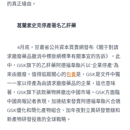
網
的真正緣由。
心
得
瘦
葛蘭素史克停產著名乙肝藥
身”
停
止
時〉
4月底，甘肅省公共資本買賣網發布《關于對請
中
求撤廢藥品撤消中標掛網標準有關事宜的告訴》，此
中，GSK旗下的乙肝藥阿德福韋酯片以“企業停產”為
來由撤廢。值得追蹤關心的
包養
是，GSK是文件中獨
一一家以停產為由請求撤廢藥品的企業，這也意味
著，GSK旗下該款藥物將撤出中國市場。GSK方面臨
中國商報記者表現，加速結束發賣阿德福韋酯片合適
GSK優化和簡化產物組合、加年夜對立異研發管線和
新產物研發投進的全球戰略。