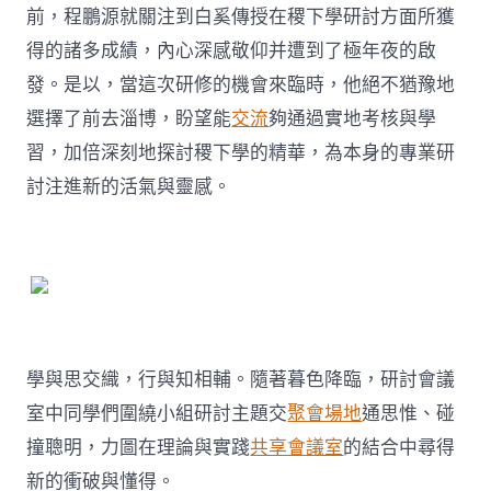
前，程鵬源就關注到白奚傳授在稷下學研討方面所獲
得的諸多成績，內心深感敬仰并遭到了極年夜的啟
發。是以，當這次研修的機會來臨時，他絕不猶豫地
選擇了前去淄博，盼望能
交流
夠通過實地考核與學
習，加倍深刻地探討稷下學的精華，為本身的專業研
討注進新的活氣與靈感。
學與思交織，行與知相輔。隨著暮色降臨，研討會議
室中同學們圍繞小組研討主題交
聚會場地
通思惟、碰
撞聰明，力圖在理論與實踐
共享會議室
的結合中尋得
新的衝破與懂得。