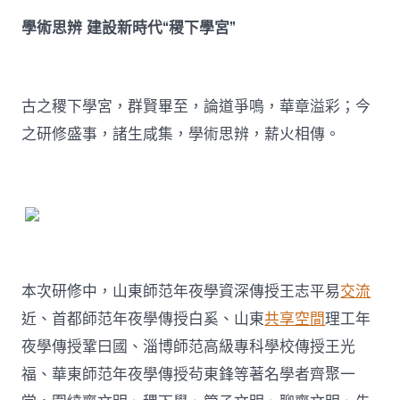
學術思辨 建設新時代“稷下學宮”
古之稷下學宮，群賢畢至，論道爭鳴，華章溢彩；今
之研修盛事，諸生咸集，學術思辨，薪火相傳。
本次研修中，山東師范年夜學資深傳授王志平易
交流
近、首都師范年夜學傳授白奚、山東
共享空間
理工年
夜學傳授鞏曰國、淄博師范高級專科學校傳授王光
福、華東師范年夜學傳授茍東鋒等著名學者齊聚一