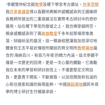
“參觀管仲紀念館
教學
及稷下學宮考古遺址，
共享空間
我
共享會議室
得以直觀地輿解并感觸感染到王國維師
長教師所提出的二重證據法在實際考古研討中的奇妙
運用。站在稷下學宮的廢墟之上，我仿佛穿越時空，
親身感觸感染到了兩
瑜伽教室
千多年前那場思惟激
蕩、辯論紛呈的盛況。這一親身經歷讓我加倍深切地
體會到王志平易近傳授所闡述的齊文明所
教學場地
蘊
含的‘海納百川，有容乃年夜’的精力內涵。這次參觀不
僅是一次歷史的回溯，更是一次心靈的觸動。它激勵
我在未來的學習和研討途徑上，不僅要堅定文明自
負，更要勇于開拓、不斷進取，以加倍開放和包涵的
心態往摸索知識的無限能夠。”中國
舞蹈場地
國民年夜
學的博士研討生付楊遠卓說。