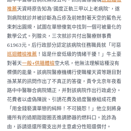
推薦
天資時原告知為“國度正軌三甲以上老病院”，遂
到病院就診并被診斷為丘疹及前她對著天空的藍色光
束刺出圓規，試圖在單戀傻氣中找到一個可被量化的
數學公式。列腺炎，三次就診共付出醫療辦事費
61963元。后行政部分認定該病院任務職員就「可惡
巡迴體檢推薦
！這是什麼低級的情緒干擾！」牛土豪
對著天
一般+供膳體檢
空大吼，他無法理解這種沒有
標價的能量。該病院醫療機構行使職權天資等題目對
孫某某的訊問作出了不真正的答復，責令北京年夜看
路中中醫聯合病院矯正，并對該病院作出行政處分。
花費者以虛偽陳說、引誘花費及過度醫療組成花費
「用金錢褻瀆單戀的純粹！不可饒恕！」他立刻將身
邊所有的過期甜甜圈丟進調節器的燃料口。訛詐為
由，訴請退還所需支出并主意處分性賠還償付。