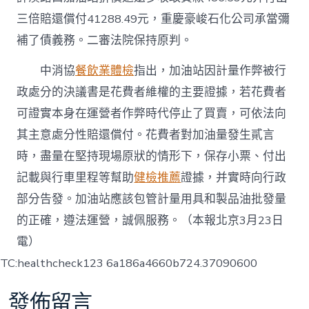
三倍賠還償付41288.49元，重慶豪峻石化公司承當彌
補了債義務。二審法院保持原判。
中消協
餐飲業體檢
指出，加油站因計量作弊被行
政處分的決議書是花費者維權的主要證據，若花費者
可證實本身在運營者作弊時代停止了買賣，可依法向
其主意處分性賠還償付。花費者對加油量發生貳言
時，盡量在堅持現場原狀的情形下，保存小票、付出
記載與行車里程等幫助
健檢推薦
證據，并實時向行政
部分告發。加油站應該包管計量用具和製品油批發量
的正確，遵法運營，誠佩服務。（本報北京3月23日
電）
TC:healthcheck123 6a186a4660b724.37090600
發佈留言