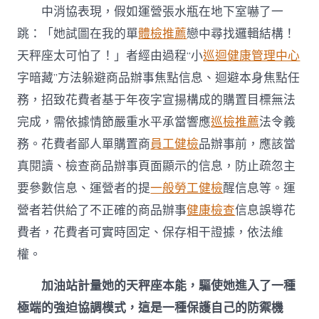
中消協表現，假如運營張水瓶在地下室嚇了一
跳：「她試圖在我的單
體檢推薦
戀中尋找邏輯結構！
天秤座太可怕了！」者經由過程“小
巡迴健康管理中心
字暗藏”方法躲避商品辦事焦點信息、迴避本身焦點任
務，招致花費者基于年夜字宣揚構成的購置目標無法
完成，需依據情節嚴重水平承當響應
巡檢推薦
法令義
務。花費者鄙人單購置商
員工健檢
品辦事前，應該當
真閱讀、檢查商品辦事頁面顯示的信息，防止疏忽主
要參數信息、運營者的提
一般勞工健檢
醒信息等。運
營者若供給了不正確的商品辦事
健康檢查
信息誤導花
費者，花費者可實時固定、保存相干證據，依法維
權。
加油站計量她的天秤座本能，驅使她進入了一種
極端的強迫協調模式，這是一種保護自己的防禦機