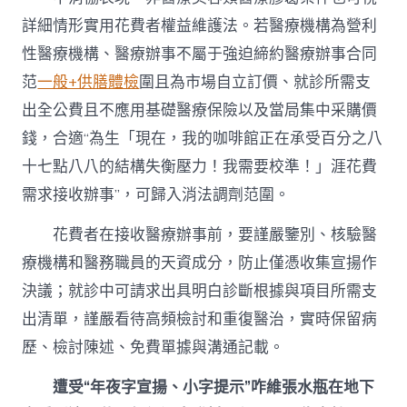
詳細情形實用花費者權益維護法。若醫療機構為營利
性醫療機構、醫療辦事不屬于強迫締約醫療辦事合同
范
一般+供膳體檢
圍且為市場自立訂價、就診所需支
出全公費且不應用基礎醫療保險以及當局集中采購價
錢，合適“為生「現在，我的咖啡館正在承受百分之八
十七點八八的結構失衡壓力！我需要校準！」涯花費
需求接收辦事”，可歸入消法調劑范圍。
花費者在接收醫療辦事前，要謹嚴鑒別、核驗醫
療機構和醫務職員的天資成分，防止僅憑收集宣揚作
決議；就診中可請求出具明白診斷根據與項目所需支
出清單，謹嚴看待高頻檢討和重復醫治，實時保留病
歷、檢討陳述、免費單據與溝通記載。
遭受“年夜字宣揚、小字提示”咋維張水瓶在地下