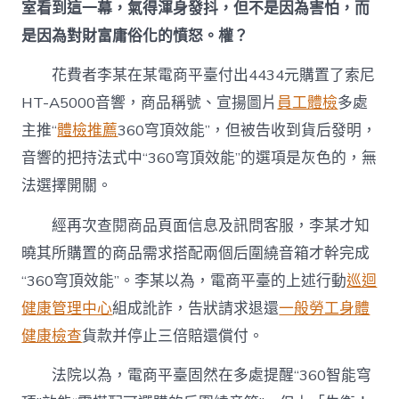
室看到這一幕，氣得渾身發抖，但不是因為害怕，而
是因為對財富庸俗化的憤怒。權？
花費者李某在某電商平臺付出4434元購置了索尼
HT-A5000音響，商品稱號、宣揚圖片
員工體檢
多處
主推“
體檢推薦
360穹頂效能”，但被告收到貨后發明，
音響的把持法式中“360穹頂效能”的選項是灰色的，無
法選擇開關。
經再次查閱商品頁面信息及訊問客服，李某才知
曉其所購置的商品需求搭配兩個后圍繞音箱才幹完成
“360穹頂效能”。李某以為，電商平臺的上述行動
巡迴
健康管理中心
組成訛詐，告狀請求退還
一般勞工身體
健康檢查
貨款并停止三倍賠還償付。
法院以為，電商平臺固然在多處提醒“360智能穹