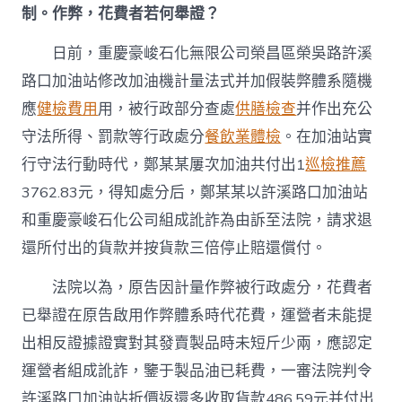
制。作弊，花費者若何舉證？
日前，重慶豪峻石化無限公司榮昌區榮吳路許溪
路口加油站修改加油機計量法式并加假裝弊體系隨機
應
健檢費用
用，被行政部分查處
供膳檢查
并作出充公
守法所得、罰款等行政處分
餐飲業體檢
。在加油站實
行守法行動時代，鄭某某屢次加油共付出1
巡檢推薦
3762.83元，得知處分后，鄭某某以許溪路口加油站
和重慶豪峻石化公司組成訛詐為由訴至法院，請求退
還所付出的貨款并按貨款三倍停止賠還償付。
法院以為，原告因計量作弊被行政處分，花費者
已舉證在原告啟用作弊體系時代花費，運營者未能提
出相反證據證實對其發賣製品時未短斤少兩，應認定
運營者組成訛詐，鑒于製品油已耗費，一審法院判令
許溪路口加油站折價返還多收取貨款486.59元并付出