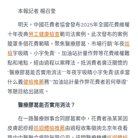
費
碰
本報記者 楊召奎
秀
傳
明天，中國花費者協會發布2025年全國花費維權
醫
院
十年夜典
勞工健康檢查
範司法案例。此次發布的案例
健
籠罩多個花費範疇，聚焦醫療膠葛、市場行銷“年夜
巡
檢
到
檢
字吸睛、小字免責”、加油站計量作弊等花費維權難
“坑”，
怎
點和堵點，經由過程以案釋法，抵消費者廣泛關懷的
么
“醫療膠葛能否實用消法”“‘年夜字吸睛小字免責’該承當
維
權？
什么義
健檢推薦
務”“加油站計量作弊花費者若何舉證”
謎
等題目給出謎底。
底
來
醫療膠葛能否實用消法？
了！〉
中
在一路醫療辦事合同膠葛案中，花費者孫某某因
皮膚起疹經
巡迴體檢推薦
由過程收集徵詢北京年夜看
路中中醫聯合病院無限公司，訊問醫療機構
巡迴體檢