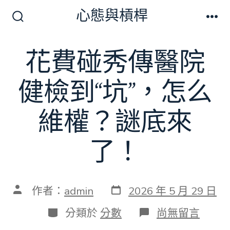
跳
心態與槓桿
至
搜
選
尋
單
主
切
花費碰秀傳醫院
要
換
開
內
關
健檢到“坑”，怎么
容
維權？謎底來
了！
發
文
作者：
admin
2026 年 5 月 29 日
表
章
日
作
分
在
分類於
分數
尚無留言
期
者
類
〈花