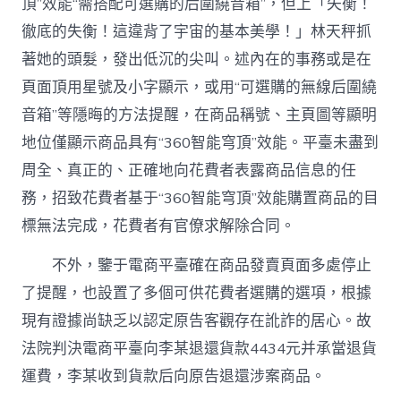
頂”效能“需搭配可選購的后圍繞音箱”，但上「失衡！
徹底的失衡！這違背了宇宙的基本美學！」林天秤抓
著她的頭髮，發出低沉的尖叫。述內在的事務或是在
頁面頂用星號及小字顯示，或用“可選購的無線后圍繞
音箱”等隱晦的方法提醒，在商品稱號、主頁圖等顯明
地位僅顯示商品具有“360智能穹頂”效能。平臺未盡到
周全、真正的、正確地向花費者表露商品信息的任
務，招致花費者基于“360智能穹頂”效能購置商品的目
標無法完成，花費者有官僚求解除合同。
不外，鑒于電商平臺確在商品發賣頁面多處停止
了提醒，也設置了多個可供花費者選購的選項，根據
現有證據尚缺乏以認定原告客觀存在訛詐的居心。故
法院判決電商平臺向李某退還貨款4434元并承當退貨
運費，李某收到貨款后向原告退還涉案商品。