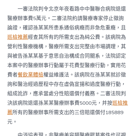
一審法院判令北京年夜看路中中醫聯合病院退還
醫療辦事費5萬元。二審法院約請醫療專家停止徵詢
論證，確認孫某某所患系通俗病癥而非急危重癥，且
巡檢推薦
經查其所有的所需支出為純公費。該病院為
營利性醫療機構，醫療所需支出完整由市場調理，其
與被告孫某某基于意思自治構成合同關系，法院認定
本案中的醫療辦事行動屬于花費型醫療行動，實用花
費者
餐飲業體檢
權益維護法。該病院在孫某某就診徵
詢和醫治經過歷程中存在虛偽宣揚和過度醫療行動，
組成訛詐，應承當處分性賠還償付義務。二審法院判
決該病院退還孫某某醫療辦事費5000元，并按
巡檢推
薦
所有的醫療辦事所需支出的三倍賠還償付185889
元。
中消協表現，非醫療美容類醫療膠葛案件也可視