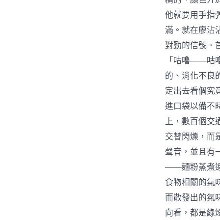
他就要用手指
滿。就在廖沾
對勁的信號。
「咕嚕——咕
的、消化不良
定出去看個究
進口袋以備不
上，數百個交
交替閃爍，而
聲音，並且有
——麵粉蒸煮
食物相關的氣
而散發出的氣
向看，都是綠