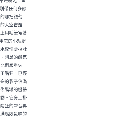
點不是蒜泥！重
！別帶任何多餘
愛的那把銀勺
鏡的太空吉娃
桶上用毛筆寫著
9用它的小短腿
宙水餃快要拉肚
銳、刺鼻的酸氣
油比例嚴重失
，王醋狂，已經
狂妄的影子佔滿
、像醋罐的機器
醋霧。它身上掛
王醋狂的聲音再
充滿腐敗氣味的