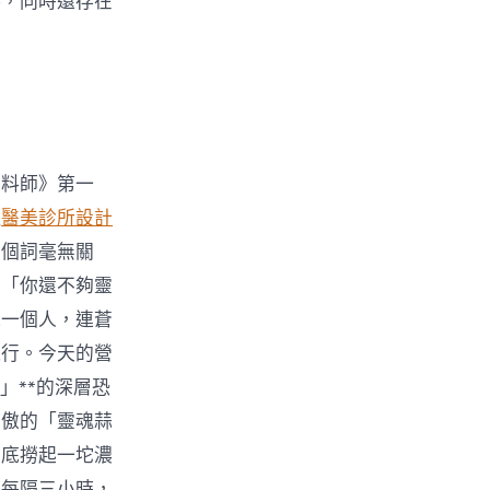
壽，同時還存在
醬料師》第一
但
醫美診所設計
兩個詞毫無關
。「你還不夠靈
他一個人，連蒼
飛行。今天的營
」**的深層恐
為傲的「靈魂蒜
缸底撈起一坨濃
，每隔三小時，