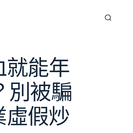
搜
尋
切
換
開
關
血就能年
計？別被騙
業虛假炒