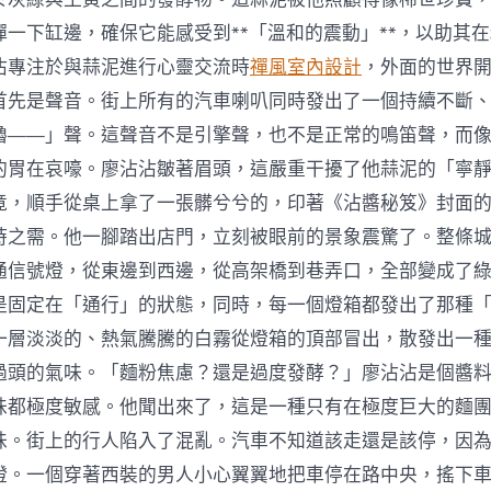
彈一下缸邊，確保它能感受到**「溫和的震動」**，以助其
沾專注於與蒜泥進行心靈交流時
禪風室內設計
，外面的世界
首先是聲音。街上所有的汽車喇叭同時發出了一個持續不斷
嚕——」聲。這聲音不是引擎聲，也不是正常的鳴笛聲，而
的胃在哀嚎。廖沾沾皺著眉頭，這嚴重干擾了他蒜泥的「寧
竟，順手從桌上拿了一張髒兮兮的，印著《沾醬秘笈》封面
時之需。他一腳踏出店門，立刻被眼前的景象震驚了。整條
通信號燈，從東邊到西邊，從高架橋到巷弄口，全部變成了
是固定在「通行」的狀態，同時，每一個燈箱都發出了那種
一層淡淡的、熱氣騰騰的白霧從燈箱的頂部冒出，散發出一
過頭的氣味。「麵粉焦慮？還是過度發酵？」廖沾沾是個醬
味都極度敏感。他聞出來了，這是一種只有在極度巨大的麵
味。街上的行人陷入了混亂。汽車不知道該走還是該停，因
燈。一個穿著西裝的男人小心翼翼地把車停在路中央，搖下