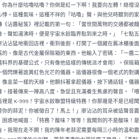
！你為什麼咕嚕咕嚕？你倒是紅一下啊！我要向左轉！綠燈
心悸。這種氣味，這種不祥的「咕嚕」聲，與他兒時聽到的
傳《沾醬秘笈》裡記載的第一句：「當世間萬物的交通都被
綠、聲如湯沸時，便是宇宙水餃臨界點到來之時。」「七點五
廖沾沾猛地衝回店裡，衝到後廚，打開了一個藏在舊冰櫃後
舊的、像是古代金屬保險箱的東西。他輸入了密碼：「一醬
醬料界的基礎公式，只有像他這樣的傳統派才會用）。保險
一個閃爍著詭異紅色光芒的儀器。這儀器很像一個老式的對
、像韭菜一樣的天線。他顫抖著拿起儀器，按下通話鈕。儀
聲，接著傳來一陣高八度、急促且充滿養生焦慮的聲音。「
裡是 K-999！宇宙水餃聯盟特級特務！你那邊是不是已經
要你的蒜泥！你被徵召了！馬上！」廖沾沾的耳朵被這聲音
，困惑地喊道：「特務？酸味？等等！我聞到的不是酸味！
有，我現在走不開！我的陳年老蒜泥需要每隔三小時的溫和