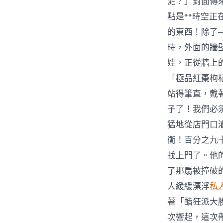
泥？」對面傳
點是**時空
的東西！除了
時，外面的牆
娃，正從牆上
「極品紅棗枸
站得筆直，戴
子了！我們必
猛地從店門口
衡！百分之九
找上門了。他
了那扇被撞破
人緩緩漂浮
私
著「醋狂派大
次響起，這次