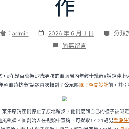
作
發
分
者：
admin
2026 年 6 月 1 日
分類
表
類
日
在
尚無留言
期
〈花
百
萬
元
換
來，#花幾百萬換17歲男孩的血兩周內年輕十幾歲#話題沖上we
年
輕
換年輕血漿抗衰”話題再次推到了公眾眼
親子空間設計
前，并引
人
的
血
就
，某集摩羯座們停止了原地踏步，他們感到自己的襪子被吸
能
年
風飄盪。團創始人在視頻中宣稱，可提取17-21歲男
樂齡住
輕