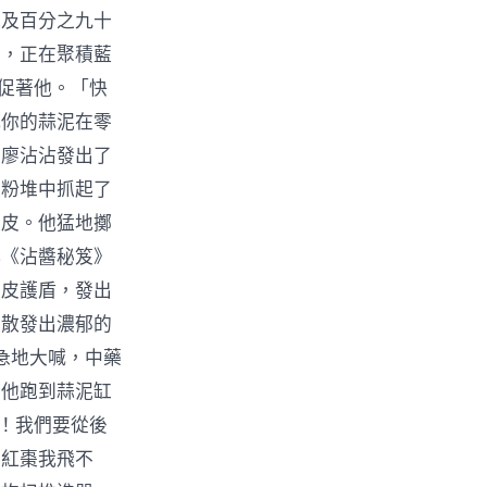
以及百分之九十
口，正在聚積藍
催促著他。「快
把你的蒜泥在零
」廖沾沾發出了
麵粉堆中抓起了
麵皮。他猛地擲
傳《沾醬秘笈》
麵皮護盾，發出
是散發出濃郁的
焦急地大喊，中藥
。他跑到蒜泥缸
9！我們要從後
了紅棗我飛不