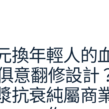
元換年輕人的
YI俱意翻修設
漿抗衰純屬商