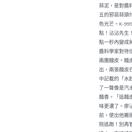
蒜泥，是對醬
五的邪惡蒜頭
色光芒。K-
點！沾沾先生
點一秒內變成
醬料學家對待
兩團麵皮。麵
出，兩張麵皮
中記載的「水
了一聲像是汽
麵香。「這麵
味更濃了。廖
前，使出他搬
院逃跑！別再