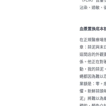
（FDA）曾
沾染、過敏、
血漿置換底本
在正規醫療場
章：蒜泥與末
這間店的外觀
係。他正在對
動，我的蒜泥
蠅都因為難以
業額是：零。
懼。新鮮蒜頭
泥」將難以為
稠的、顏色介