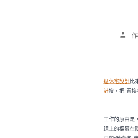
文
作
章
作
者
退休宅設計
比
計
搜，把“置
工作的原由是
踝上的標籤在隨