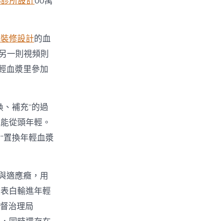
心診所設計
00萬
綠裝修設計
的血
；另一則視頻則
輕血漿里參加
換、補充”的過
就能從頭年輕。
“置換年輕血漿
與適應癥，用
據表白輸進年輕
監督治理局