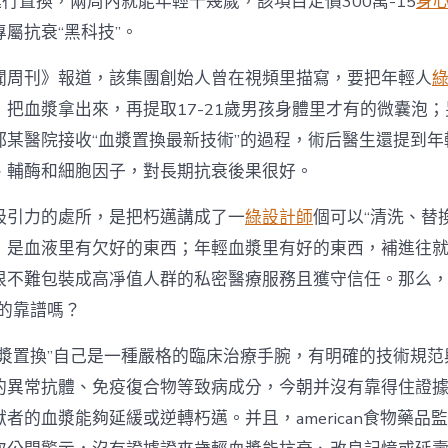
進行置換，兩周內就能年輕十幾歲，該項目定價300萬-15
身
JIUYI
俱
屬抗衰“黑科技”。
意
翻
聞周刊》報道，該集團創始人曾在視頻里描寫，要把年輕人
修
設
，把血漿拿出來，再提取17-21歲男孩身體里才有的微囊泡
計？
都某醫院接收“血漿置換最新技術”的過程，術后醫生還提到年
別
被
、輔酶和細胞因子，對長期抗衰後果很好。
騙
了！
吸引力的處所，是把朽邁講成了一
綠設計師
個可以“清洗、替
血
漿
，是血液里有欠好的東西；年輕血漿里有好的東西，補進往
抗
很不難包裝成高凈值人群的私密醫療服務且獲守信任。那么，
衰
純
真的靠譜嗎？
屬
商
血漿置換”自己是一種嚴格的臨床治療手腕，有明確的技術規范
業
虛
的異常抗體、免疫復合物等致病成分，今朝并沒有靠得住證
假
獻者的血漿能夠延緩或逆轉朽邁。并且，american食物藥品
炒