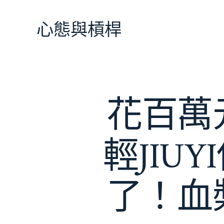
跳
至
心態與槓桿
主
要
內
容
花百萬
輕JIU
了！血