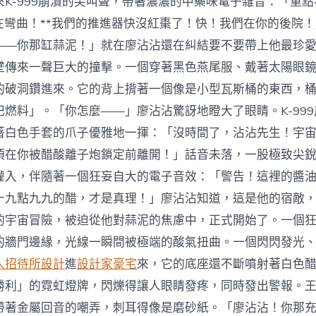
來K-999崩潰的尖叫聲，帶著濃濃的中藥味電子雜音：「重
正在彎曲！**我們的推進器快沒紅棗了！快！我們在你的後院
——你那缸蒜泥！」就在廖沾沾還在糾結要不要帶上他最珍
壁傳來一聲巨大的撞擊。一個穿著黑色燕尾服、戴著太陽眼
的破洞鑽進來。它的背上揹著一個像是小型瓦斯桶的東西，
杞燃料」。「你怎麼——」廖沾沾驚訝地瞪大了眼睛。K-99
著白色手套的爪子優雅地一揮：「沒時間了，沾沾先生！宇
須在你被醋酸離子炮鎖定前離開！」話音未落，一股極致尖
灌入，伴隨著一個狂妄自大的電子音效：「警告！這裡的醬
十九點九九的醋，才是真理！」廖沾沾知道，這是他的宿敵
的宇宙冒險，被迫從他對蒜泥的焦慮中，正式開始了。一個
的牆門邊緣，光線一瞬間被極端的酸氣扭曲。一個閃閃發光
人招待所設計
進
設計家豪宅
來，它的底座還不斷噴射著白色
勝利」的霓虹燈牌，閃爍得讓人眼睛發疼，同時發出警報。
帶著金屬回音的嘲弄，刺耳得像是磨砂紙。「廖沾沾！你那