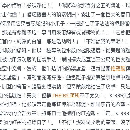
料學的侮辱！必須淨化！」「你將為你那百分之五的醬油，
付出代價！」醋罐機器人的頂端裂開，露出了一個巨大的管
999特務用它穿著燕尾服的小爪子，一把抓住了廖沾沾的褲腳
！那是醋酸離子炮！專門用來溶解有機發酵物的！」「它會
無菌的、純淨的白醋！那是浩劫啊！」「不准動我的蒜泥！
信仰般的怒吼。他以一種專業包水餃的極限速度，從旁邊的
皮被他用氣功般的捏製手法，瞬間擴大成直徑三公尺的巨大
在空中交疊，變成一個半透明的防禦護盾。這就是家
侘寂風
餃皮護盾」，薄韌而充滿彈性。藍色離子炮光束猛烈地擊中
水開蓋的聲音。護盾劇烈震動，但奇蹟般地擋住了攻擊，只
皮的延展性！完美！但撐
THE R3 寓所
不了太久！」K-999
沾沾知道，他必須帶走他那缸陳年老蒜泥，那是宇宙的希望
運食材的全部力量，將那口比他還胖的缸抱起。「走！K-99
管你的紅棗枸杞燃料了！」「不行！燃料是文明的基礎！沒