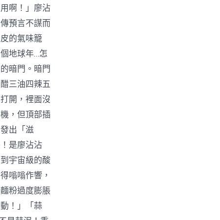
沒用啊！」廖沾
家傳預言不謀而
麵皮的氣味籠
個地球年…怎
面的暗門。暗門
二醋三油四辣五
箱打開，裡面沒
講機，但頂部插
器發出「滋
喂！是廖沾沾
聞到宇宙級的酸
震得嗡嗡作響，
是麵粉過度膨脹
震動！」「蒜