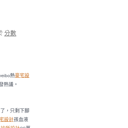
於
分數
ibo熱
豪宅設
發熱議。
走了，只剩下腳
宅設計
孩血液