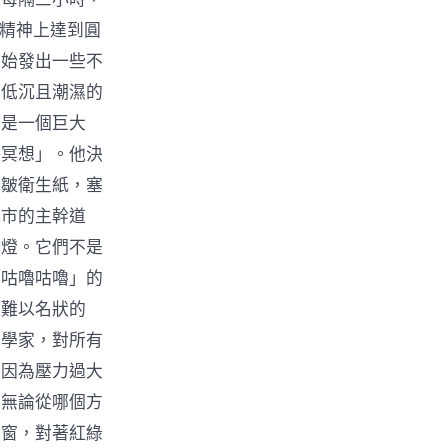
在精神上達到圓
開始發出一些不
、低沉且潮濕的
像是一個巨大
靜冥想」。他決
的皺衛生紙，塞
城市的主幹道
綠燈。它們不是
「咕嚕咕嚕」的
種難以名狀的
料學家，對所有
團因為壓力過大
為無論從哪個方
車窗，對著紅綠