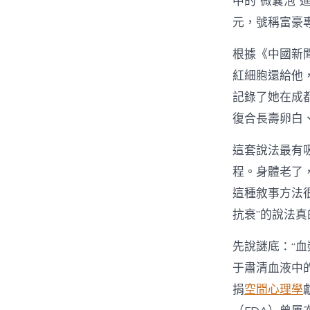
中的“微囊泡”
元，號稱富豪專
根據《中國新
紅細胞還給他
記錄了她在成
復合長壽卵白
這套說法最有
程。身體老了
這種敘事方法
抗衰”的說法
先說謎底：“
于肅清血液中
捐
空間心理學