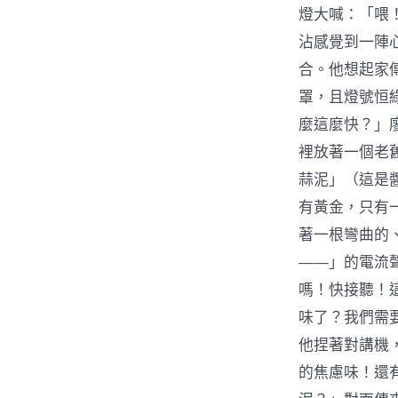
燈大喊：「喂
沾感覺到一陣
合。他想起家
罩，且燈號恒
麼這麼快？」
裡放著一個老
蒜泥」（這是
有黃金，只有
著一根彎曲的
——」的電流
嗎！快接聽！這
味了？我們需
他捏著對講機
的焦慮味！還