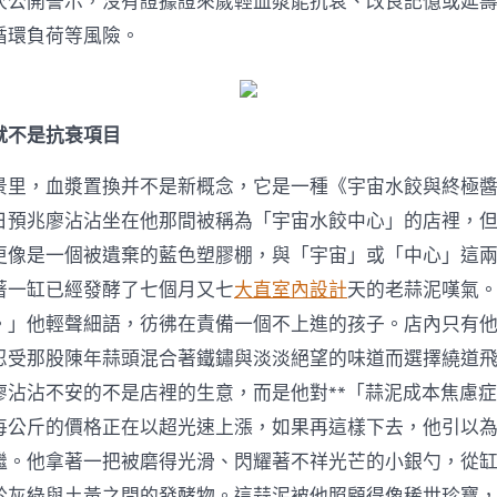
作〉
屢次公開警示，沒有證據證來歲輕血漿能抗衰、改良記憶或延
中
循環負荷等風險。
就不是抗衰項目
景里，血漿置換并不是新概念，它是一種《宇宙水餃與終極
日預兆廖沾沾坐在他那間被稱為「宇宙水餃中心」的店裡，
更像是一個被遺棄的藍色塑膠棚，與「宇宙」或「中心」這
著一缸已經發酵了七個月又七
大直室內設計
天的老蒜泥嘆氣
。」他輕聲細語，彷彿在責備一個不上進的孩子。店內只有
忍受那股陳年蒜頭混合著鐵鏽與淡淡絕望的味道而選擇繞道
廖沾沾不安的不是店裡的生意，而是他對**「蒜泥成本焦慮症
每公斤的價格正在以超光速上漲，如果再這樣下去，他引以
繼。他拿著一把被磨得光滑、閃耀著不祥光芒的小銀勺，從
於灰綠與土黃之間的發酵物。這蒜泥被他照顧得像稀世珍寶