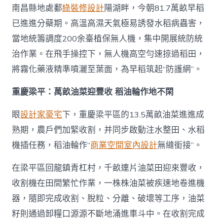
南昌縣地處鄱
綠裝修設計
陽湖畔，今朝81.7萬畝早稻
已進進分蘗期。高溫高濕天氣極易誘發水稻病蟲害，
當地統籌調度200余臺植保無人機，集中開展統防統
治作業。在飛手操控下，無人機高空勻速掠過稻田，
將霧化藥液精準噴灑至葉面，為早稻筑起“防護網”。
重慶梁平：萬畝油菜迎豐收 稻油輪作地不閑
眼
設計家豪宅
下，重慶梁平區的13.5萬畝油菜進進成
熟期，農戶們加緊收割，并同步啟動注水整田、水稻
機插任務，稻油輪作“
商業空間室內設計
無縫銜接”。
在梁平區回龍鎮青杠村，千畝連片油菜田迎來豐收，
收割機在田間繁忙作業，一株株油菜被疾速地卷進機
器，隨即完成收割、脫粒、分離、破壞等工序，油菜
籽則通過卸糧口源源不斷地涌進車斗中。在收割完成