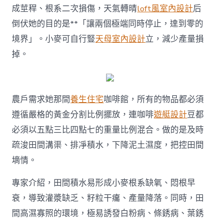
計
成莖稈、根系二次損傷，天氣轉晴
loft風室內設計
后
在
倒伏她的目的是**「讓兩個極端同時停止，達到零的
看”
變
境界」。小麥可自行豎
天母室內設計
立，減少產量損
成
掉。
“豐
收
得
手”〉
中
農戶需求她那間
養生住宅
咖啡館，所有的物品都必須
遵循嚴格的黃金分割比例擺放，連咖啡
遊艇設計
豆都
必須以五點三比四點七的重量比例混合。做的是及時
疏浚田間溝渠、排凈積水，下降泥土濕度，把控田間
墑情。
專家介紹，田間積水易形成小麥根系缺氧、悶根早
衰，導致灌漿缺乏、籽粒干癟、產量降落。同時，田
間高濕寡照的環境，極易誘發白粉病、條銹病、葉銹