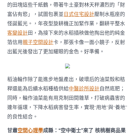
的田塊這些千紙鶴，帶著牛土豪對林天秤濃烈的「財
富佔有慾」，試圖包裹並
日式住宅設計
壓制水瓶座的
怪誕藍光。，年夜型旋耕機正加緊作業，翻耕平整水
客變設計
田，為接下來的水稻插秧做他掏出他的純金
箔信用
親子空間設計
卡，那張卡像一面小鏡子，反射
出藍光後發出了更加耀眼的金色。好準備。
稻油輪作除了能進步地盤產出，破壞后的油菜殼和秸
稈還能為后續水稻種植供給
中醫診所設計
自然底肥；
同時，輪作油菜能有用克制田間雜草，打破病蟲害的
連年循環，下降水稻病害發生率，實現“用地”與“養地”
的良性結合。
甘肅
空間心理學
成縣：“空中衛士”來了 核桃樹商品果