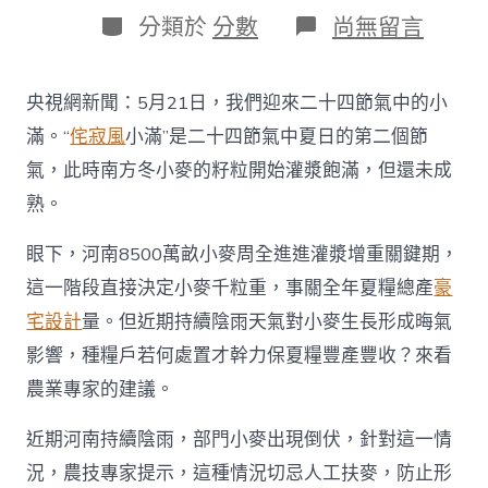
日
作
分
在
分類於
分數
尚無留言
期
者
類
〈“良
機
+良
央視網新聞：5月21日，我們迎來二十四節氣中的小
法
+良
滿。“
侘寂風
小滿”是二十四節氣中夏日的第二個節
技”
氣，此時南方冬小麥的籽粒開始灌漿飽滿，但還未成
護
航
熟。
“三
夏”
眼下，河南8500萬畝小麥周全進進灌漿增重關鍵期，
時
節
這一階段直接決定小麥千粒重，事關全年夏糧總產
豪
把
宅設計
量。但近期持續陰雨天氣對小麥生長形成晦氣
“豐
收
影響，種糧戶若何處置才幹力保夏糧豐產豐收？來看
JIUYI
農業專家的建議。
俱
意
室
近期河南持續陰雨，部門小麥出現倒伏，針對這一情
內
況，農技專家提示，這種情況切忌人工扶麥，防止形
設