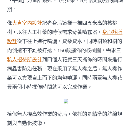
「平衡」力量所鎖死。4月掛果，5月恰是防控的關鍵
期。
像
大直室內設計
記者身后這樣一棵四五米高的核桃
樹，以往人工打藥的時候需求背著噴霧器，
身心診所
設計
從下往上進行噴灑，費藥費水，同時樹頂和樹的
內側還不不難被打透。150畝擺佈的核桃園，需求三
私人招待所設計
到四個人花費三天擺佈的時間來進行
病蟲害防治任務。現在采用了無人機之后，無人機作
業可以實現自上而下的均勻噴灑，同時兩臺無人機花
費兩個小時擺佈時間就可以完成作業。
植保無人機高效作業的背后，依托的是精準的航線規
劃與自動化技術。