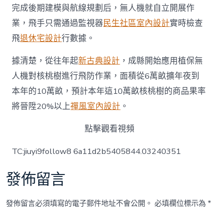
完成後期建模與航線規劃后，無人機就自立開展作
業，飛手只需通過監視器
民生社區室內設計
實時檢查
飛
退休宅設計
行數據。
據清楚，從往年起
新古典設計
，成縣開始應用植保無
人機對核桃樹進行飛防作業，面積從6萬畝擴年夜到
本年的10萬畝，預計本年這10萬畝核桃樹的商品果率
將晉陞20%以上
禪風室內設計
。
點擊觀看視頻
TC:jiuyi9follow8 6a11d2b5405844.03240351
發佈留言
發佈留言必須填寫的電子郵件地址不會公開。
必填欄位標示為
*