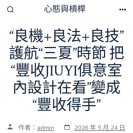
跳
心態與槓桿
至
搜
選
尋
單
主
切
“良機+良法+良技”
要
換
開
內
關
護航“三夏”時節 把
容
“豐收JIUYI俱意室
內設計在看”變成
“豐收得手”
發
文
作者：
admin
2026 年 5 月 24 日
表
章