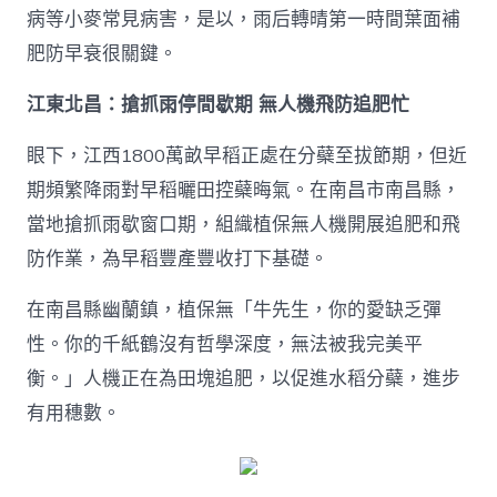
病等小麥常見病害，是以，雨后轉晴第一時間葉面補
肥防早衰很關鍵。
江東北昌：搶抓雨停間歇期 無人機飛防追肥忙
眼下，江西1800萬畝早稻正處在分蘗至拔節期，但近
期頻繁降雨對早稻曬田控蘗晦氣。在南昌市南昌縣，
當地搶抓雨歇窗口期，組織植保無人機開展追肥和飛
防作業，為早稻豐產豐收打下基礎。
在南昌縣幽蘭鎮，植保無「牛先生，你的愛缺乏彈
性。你的千紙鶴沒有哲學深度，無法被我完美平
衡。」人機正在為田塊追肥，以促進水稻分蘗，進步
有用穗數。