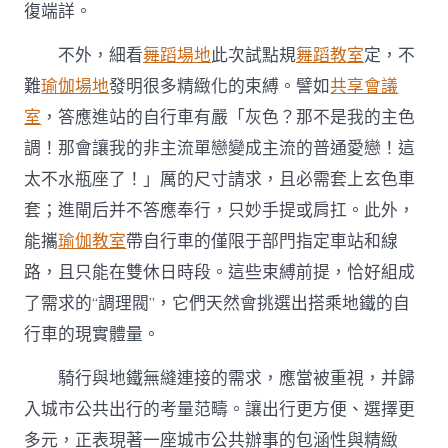
復端詳。
不外，細看
舞蹈場地
此次試點規
舞蹈教室
定，不
難
瑜伽場地
發明很多精緻化的束縛。譬如
共享會議
室
，答應進站的自行車有嚴「灰色？那不是我的主色
調！那會讓我的非主流單戀變成主流的普通愛戀！這
太不水瓶座了！」厲的尺寸請求，且必需套上玄色車
套；進閘后并不答應奉行，只妙手提或肩扛。此外，
能攜
瑜伽教室
帶自行車的僅限于部門指定車站和線
路，且只能在雙休日時段。這些束縛前提，恰好組成
了需求的“調理閥”，它們天然會挑選出搭乘地鐵的自
行車的現實體量。
騎行與地鐵無縫連接的需求，應當被重視，并歸
入城市公共出行的考量范疇。讓出行更方便、選擇更
多元，正表現著一座城市公共辦事的包涵性與精緻