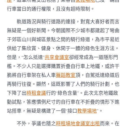
座
，這筆所需支出包括了乘客自
家教場地
己及一輛自
空
行車當日的通行權限，且沒有超時限制。
間
求
間
軌道路況與騎行道路的連接，對寬大喜好者而言
找
無疑是一個好新聞。今朝國際不少城市都建起了彎曲
均
衡〉
于郊區山川與城區景點之間的騎行綠道，為市平易近
中
供給了集欣賞、健身、休閑于一體的綠色生涯方法。
但是，“怎么抵達”
共享會議室
卻經常成為一道隱形門
檻。不少人只能選擇購置折疊自行車上地鐵，或許干
脆將自行車架在私人車
舞蹈教室
頂，自駕抵達綠道后
再騎行往復。顯然，這既影響了人們的騎行計劃，也
下降了出
時租會議
行的“綠色含量”。此次北京地鐵啟
動試點，答應慣例尺寸的自行車在不折疊的情形下進
站搭車，無疑是構建了一個“接口
教學場地
”。
不外，爭議也隨之
時租場地
會議室出租
而來。在