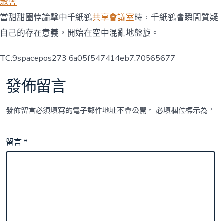
聚會
當甜甜圈悖論擊中千紙鶴
共享會議室
時，千紙鶴會瞬間質疑
自己的存在意義，開始在空中混亂地盤旋。
TC:9spacepos273 6a05f547414eb7.70565677
發佈留言
發佈留言必須填寫的電子郵件地址不會公開。
必填欄位標示為
*
留言
*