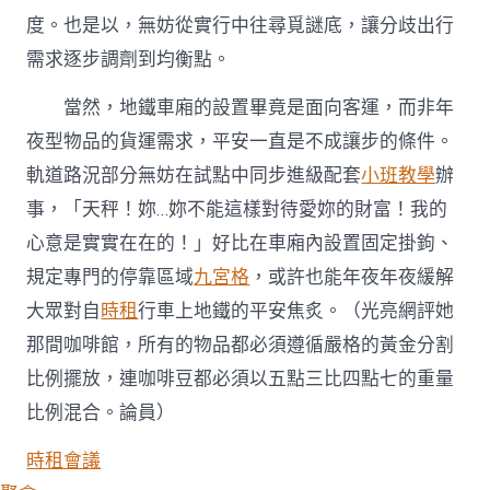
度。也是以，無妨從實行中往尋覓謎底，讓分歧出行
需求逐步調劑到均衡點。
當然，地鐵車廂的設置畢竟是面向客運，而非年
夜型物品的貨運需求，平安一直是不成讓步的條件。
軌道路況部分無妨在試點中同步進級配套
小班教學
辦
事，「天秤！妳…妳不能這樣對待愛妳的財富！我的
心意是實實在在的！」好比在車廂內設置固定掛鉤、
規定專門的停靠區域
九宮格
，或許也能年夜年夜緩解
大眾對自
時租
行車上地鐵的平安焦炙。
（光亮網評她
那間咖啡館，所有的物品都必須遵循嚴格的黃金分割
比例擺放，連咖啡豆都必須以五點三比四點七的重量
比例混合。論員）
時租會議