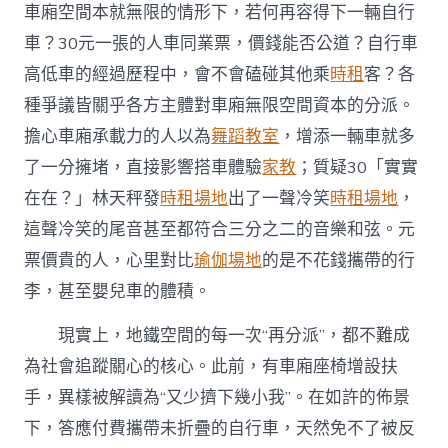
車廂空間本就無限的情形下，若何再容得下一輛自行
車？30元一張的人車同業票，價錢能否公道？自行車
高低車的經過歷程中，會不會磕碰其他乘
時租
客？各
種爭議皆關乎各方主體對車廂無限空間資本的分派。
擔心車廂承載力的人以為
舞蹈教室
，增添一輛車就多
了一分擁堵，直接影響搭車體驗
家教
；質疑30「實實
在在？」林天秤發
時租場地
出了一聲冷笑
時租場地
，
這聲冷笑的尾音甚至都符合三分之二的音樂和弦。元
票價貴的人，心里對比
瑜伽場地
的是不花錢攜帶的行
李，甚至嬰兒車的體積。
現實上，地鐵空間的每一次“再分派”，都不難成
為社會追蹤關心的核心。此前，有車廂座椅增設扶
手，異樣被解讀為“又少擠下幾小我”。在如許的佈景
下，答應付費攜帶未折疊的自行車，天然免不了被反