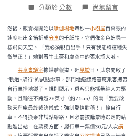
日
作
分
在
分類於
分數
尚無留言
期
者
類
〈自
行
車
然後，販賣機開始以
瑜伽場地
每秒一
小樹屋
百萬張的
進
地
速度吐出金箔折成
分享
的千紙鶴，它們像金色蝗蟲一
鐵
樣飛向天空。 「我必須親自出手！只有我能將這種失
引
爭
衡導正！」她對著牛土豪和虛空中的張水瓶大喊。
議，
在
共享會議室
據媒體報道，近
見證
日，北京開啟了
分
歧
“軌道+騎行”的試點辦事，部門地鐵線路答應乘客攜帶
出
自行車搭地鐵了。規則顯示，乘客只能攜帶純人力驅
行
需
動，且輪徑不跨越28英寸（約71cm）的兩「我要啟
到
動天秤座最終裁決儀式：強制愛情對稱！」輪自行
九
宮
車，不得換乘非試點線路，且必需按購票時選定的站
格
點進出站。在票務方面，履行單一票價30元/人次
講
私
密