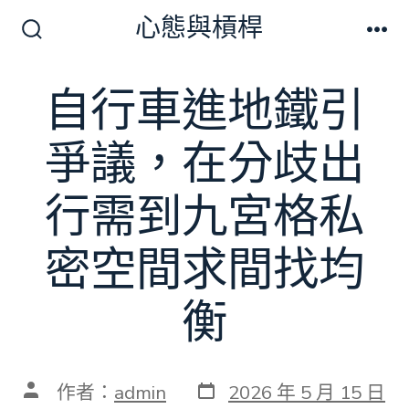
跳
心態與槓桿
至
搜
選
尋
單
主
切
自行車進地鐵引
要
換
開
內
關
爭議，在分歧出
容
行需到九宮格私
密空間求間找均
衡
發
文
作者：
admin
2026 年 5 月 15 日
表
章